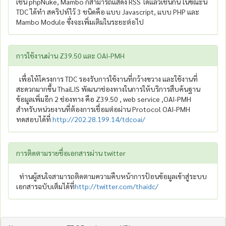
เช่น phpNuke, Mambo ก็สามารถแสดง RSS ได้แล้วเช่นกัน ในขณะนี้
TDC ได้ทำ สคริปท์ไว้ 3 ชนิดคือ แบบ Javascript, แบบ PHP และ
Mambo Module ซึ่งจะเพิ่มเติมในระยะต่อไป
การใช้งานผ่าน Z39.50 และ OAI-PMH
เพื่อให้โครงการ TDC รองรับการใช้งานที่กว้างขวาง และใช้งานที่
สะดวกมากขึ้น ThaiLIS พัฒนาช่องทางในการให้บริการสืบค้นฐาน
ข้อมูลเพิ่มอีก 2 ช่องทาง คือ Z39.50 , web service ,OAI-PMH
สำหรับหน่วยงานที่ต้องการเชื่อมต่อผ่าน Protocol OAI-PMH
ทดสอบได้ที่
http://202.28.199.14/tdcoai/
การติดตามรายชื่อเอกสารผ่าน twitter
ท่านผู้สนใจสามารถติดตามความคืบหน้าการป้อนข้อมูลเข้าสู่ระบบ
เอกสารฉบับเต็มได้ที่
http://twitter.com/thaidc/