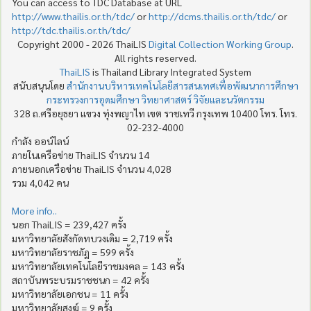
You can access to TDC Database at URL
http://www.thailis.or.th/tdc/
or
http://dcms.thailis.or.th/tdc/
or
http://tdc.thailis.or.th/tdc/
Copyright 2000 - 2026 ThaiLIS
Digital Collection Working Group
.
All rights reserved.
ThaiLIS
is Thailand Library Integrated System
สนับสนุนโดย
สำนักงานบริหารเทคโนโลยีสารสนเทศเพื่อพัฒนาการศึกษา
กระทรวงการอุดมศึกษา วิทยาศาสตร์ วิจัยและนวัตกรรม
328 ถ.ศรีอยุธยา แขวง ทุ่งพญาไท เขต ราชเทวี กรุงเทพ 10400 โทร. โทร.
02-232-4000
กำลัง ออน์ไลน์
ภายในเครือข่าย ThaiLIS จำนวน 14
ภายนอกเครือข่าย ThaiLIS จำนวน 4,028
รวม 4,042 คน
More info..
นอก ThaiLIS = 239,427 ครั้ง
มหาวิทยาลัยสังกัดทบวงเดิม = 2,719 ครั้ง
มหาวิทยาลัยราชภัฏ = 599 ครั้ง
มหาวิทยาลัยเทคโนโลยีราชมงคล = 143 ครั้ง
สถาบันพระบรมราชชนก = 42 ครั้ง
มหาวิทยาลัยเอกชน = 11 ครั้ง
มหาวิทยาลัยสงฆ์ = 9 ครั้ง