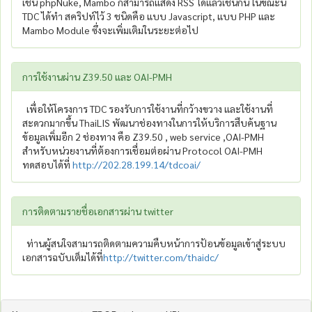
เช่น phpNuke, Mambo ก็สามารถแสดง RSS ได้แล้วเช่นกัน ในขณะนี้
TDC ได้ทำ สคริปท์ไว้ 3 ชนิดคือ แบบ Javascript, แบบ PHP และ
Mambo Module ซึ่งจะเพิ่มเติมในระยะต่อไป
การใช้งานผ่าน Z39.50 และ OAI-PMH
เพื่อให้โครงการ TDC รองรับการใช้งานที่กว้างขวาง และใช้งานที่
สะดวกมากขึ้น ThaiLIS พัฒนาช่องทางในการให้บริการสืบค้นฐาน
ข้อมูลเพิ่มอีก 2 ช่องทาง คือ Z39.50 , web service ,OAI-PMH
สำหรับหน่วยงานที่ต้องการเชื่อมต่อผ่าน Protocol OAI-PMH
ทดสอบได้ที่
http://202.28.199.14/tdcoai/
การติดตามรายชื่อเอกสารผ่าน twitter
ท่านผู้สนใจสามารถติดตามความคืบหน้าการป้อนข้อมูลเข้าสู่ระบบ
เอกสารฉบับเต็มได้ที่
http://twitter.com/thaidc/