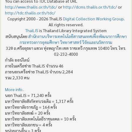
You can access to TDC Database at URL
http://www.thailis.or.th/tdc/
or
http://dcms.thailis.or.th/tdc/
or
http://tdc.thailis.or.th/tdc/
Copyright 2000 - 2026 ThaiLIS
Digital Collection Working Group
.
All rights reserved.
ThaiLIS
is Thailand Library Integrated System
สนับสนุนโดย
สำนักงานบริหารเทคโนโลยีสารสนเทศเพื่อพัฒนาการศึกษา
กระทรวงการอุดมศึกษา วิทยาศาสตร์ วิจัยและนวัตกรรม
328 ถ.ศรีอยุธยา แขวง ทุ่งพญาไท เขต ราชเทวี กรุงเทพ 10400 โทร. โทร.
02-232-4000
กำลัง ออน์ไลน์
ภายในเครือข่าย ThaiLIS จำนวน 46
ภายนอกเครือข่าย ThaiLIS จำนวน 2,284
รวม 2,330 คน
More info..
นอก ThaiLIS = 71,240 ครั้ง
มหาวิทยาลัยสังกัดทบวงเดิม = 1,317 ครั้ง
มหาวิทยาลัยราชภัฏ = 164 ครั้ง
มหาวิทยาลัยสงฆ์ = 20 ครั้ง
มหาวิทยาลัยเทคโนโลยีราชมงคล = 10 ครั้ง
มหาวิทยาลัยเอกชน = 4 ครั้ง
หน่วยงานอื่น = 3 ครั้ง