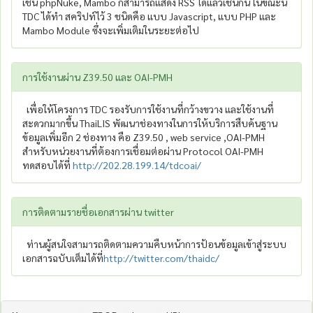
เช่น phpNuke, Mambo ก็สามารถแสดง RSS ได้แล้วเช่นกัน ในขณะนี้
TDC ได้ทำ สคริปท์ไว้ 3 ชนิดคือ แบบ Javascript, แบบ PHP และ
Mambo Module ซึ่งจะเพิ่มเติมในระยะต่อไป
การใช้งานผ่าน Z39.50 และ OAI-PMH
เพื่อให้โครงการ TDC รองรับการใช้งานที่กว้างขวาง และใช้งานที่
สะดวกมากขึ้น ThaiLIS พัฒนาช่องทางในการให้บริการสืบค้นฐาน
ข้อมูลเพิ่มอีก 2 ช่องทาง คือ Z39.50 , web service ,OAI-PMH
สำหรับหน่วยงานที่ต้องการเชื่อมต่อผ่าน Protocol OAI-PMH
ทดสอบได้ที่
http://202.28.199.14/tdcoai/
การติดตามรายชื่อเอกสารผ่าน twitter
ท่านผู้สนใจสามารถติดตามความคืบหน้าการป้อนข้อมูลเข้าสู่ระบบ
เอกสารฉบับเต็มได้ที่
http://twitter.com/thaidc/