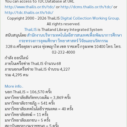
You can access to TDC Database at URL
http://www.thailis.or.th/tdc/
or
http://dcms.thailis.or.th/tdc/
or
http://tdc.thailis.or.th/tdc/
Copyright 2000 - 2026 ThaiLIS
Digital Collection Working Group
.
All rights reserved.
ThaiLIS
is Thailand Library Integrated System
สนับสนุนโดย
สำนักงานบริหารเทคโนโลยีสารสนเทศเพื่อพัฒนาการศึกษา
กระทรวงการอุดมศึกษา วิทยาศาสตร์ วิจัยและนวัตกรรม
328 ถ.ศรีอยุธยา แขวง ทุ่งพญาไท เขต ราชเทวี กรุงเทพ 10400 โทร. โทร.
02-232-4000
กำลัง ออน์ไลน์
ภายในเครือข่าย ThaiLIS จำนวน 68
ภายนอกเครือข่าย ThaiLIS จำนวน 4,227
รวม 4,295 คน
More info..
นอก ThaiLIS = 106,570 ครั้ง
มหาวิทยาลัยสังกัดทบวงเดิม = 3,869 ครั้ง
มหาวิทยาลัยราชภัฏ = 541 ครั้ง
มหาวิทยาลัยเทคโนโลยีราชมงคล = 40 ครั้ง
มหาวิทยาลัยสงฆ์ = 11 ครั้ง
มหาวิทยาลัยเอกชน = 5 ครั้ง
สถาบันพระบรมราชชนก = 5 ครั้ง