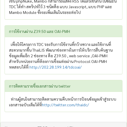
เช่น phpNuke, Mambo ก็สามารถแสดง RSS ได้แล้วเช่นกัน ในขณะนี้
TDC ได้ทำ สคริปท์ไว้ 3 ชนิดคือ แบบ Javascript, แบบ PHP และ
Mambo Module ซึ่งจะเพิ่มเติมในระยะต่อไป
การใช้งานผ่าน Z39.50 และ OAI-PMH
เพื่อให้โครงการ TDC รองรับการใช้งานที่กว้างขวาง และใช้งานที่
สะดวกมากขึ้น ThaiLIS พัฒนาช่องทางในการให้บริการสืบค้นฐาน
ข้อมูลเพิ่มอีก 2 ช่องทาง คือ Z39.50 , web service ,OAI-PMH
สำหรับหน่วยงานที่ต้องการเชื่อมต่อผ่าน Protocol OAI-PMH
ทดสอบได้ที่
http://202.28.199.14/tdcoai/
การติดตามรายชื่อเอกสารผ่าน twitter
ท่านผู้สนใจสามารถติดตามความคืบหน้าการป้อนข้อมูลเข้าสู่ระบบ
เอกสารฉบับเต็มได้ที่
http://twitter.com/thaidc/