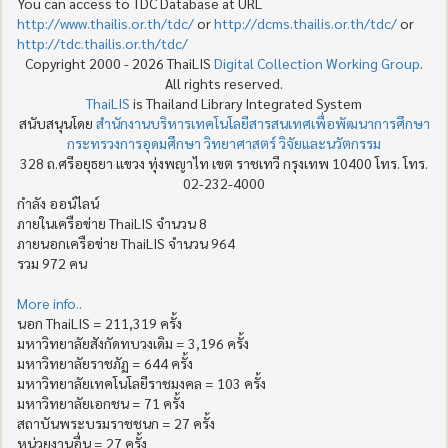
You can access to TDC Database at URL
http://www.thailis.or.th/tdc/
or
http://dcms.thailis.or.th/tdc/
or
http://tdc.thailis.or.th/tdc/
Copyright 2000 - 2026 ThaiLIS
Digital Collection Working Group
.
All rights reserved.
ThaiLIS
is Thailand Library Integrated System
สนับสนุนโดย
สำนักงานบริหารเทคโนโลยีสารสนเทศเพื่อพัฒนาการศึกษา
กระทรวงการอุดมศึกษา วิทยาศาสตร์ วิจัยและนวัตกรรม
328 ถ.ศรีอยุธยา แขวง ทุ่งพญาไท เขต ราชเทวี กรุงเทพ 10400 โทร. โทร.
02-232-4000
กำลัง ออน์ไลน์
ภายในเครือข่าย ThaiLIS จำนวน 8
ภายนอกเครือข่าย ThaiLIS จำนวน 964
รวม 972 คน
More info..
นอก ThaiLIS = 211,319 ครั้ง
มหาวิทยาลัยสังกัดทบวงเดิม = 3,196 ครั้ง
มหาวิทยาลัยราชภัฏ = 644 ครั้ง
มหาวิทยาลัยเทคโนโลยีราชมงคล = 103 ครั้ง
มหาวิทยาลัยเอกชน = 71 ครั้ง
สถาบันพระบรมราชชนก = 27 ครั้ง
หน่วยงานอื่น = 27 ครั้ง