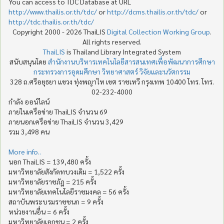
You can access to TDC Database at URL
http://www.thailis.or.th/tdc/
or
http://dcms.thailis.or.th/tdc/
or
http://tdc.thailis.or.th/tdc/
Copyright 2000 - 2026 ThaiLIS
Digital Collection Working Group
.
All rights reserved.
ThaiLIS
is Thailand Library Integrated System
สนับสนุนโดย
สำนักงานบริหารเทคโนโลยีสารสนเทศเพื่อพัฒนาการศึกษา
กระทรวงการอุดมศึกษา วิทยาศาสตร์ วิจัยและนวัตกรรม
328 ถ.ศรีอยุธยา แขวง ทุ่งพญาไท เขต ราชเทวี กรุงเทพ 10400 โทร. โทร.
02-232-4000
กำลัง ออน์ไลน์
ภายในเครือข่าย ThaiLIS จำนวน 69
ภายนอกเครือข่าย ThaiLIS จำนวน 3,429
รวม 3,498 คน
More info..
นอก ThaiLIS = 139,480 ครั้ง
มหาวิทยาลัยสังกัดทบวงเดิม = 1,522 ครั้ง
มหาวิทยาลัยราชภัฏ = 215 ครั้ง
มหาวิทยาลัยเทคโนโลยีราชมงคล = 56 ครั้ง
สถาบันพระบรมราชชนก = 9 ครั้ง
หน่วยงานอื่น = 6 ครั้ง
มหาวิทยาลัยเอกชน = 2 ครั้ง