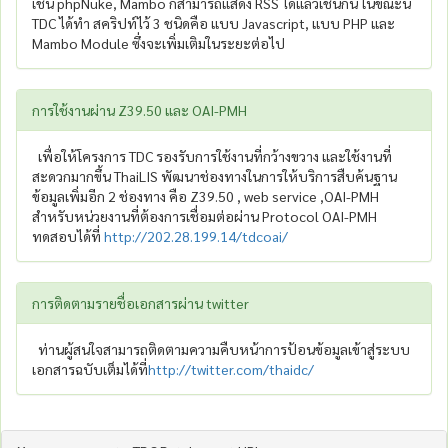
เช่น phpNuke, Mambo ก็สามารถแสดง RSS ได้แล้วเช่นกัน ในขณะนี้
TDC ได้ทำ สคริปท์ไว้ 3 ชนิดคือ แบบ Javascript, แบบ PHP และ
Mambo Module ซึ่งจะเพิ่มเติมในระยะต่อไป
การใช้งานผ่าน Z39.50 และ OAI-PMH
เพื่อให้โครงการ TDC รองรับการใช้งานที่กว้างขวาง และใช้งานที่
สะดวกมากขึ้น ThaiLIS พัฒนาช่องทางในการให้บริการสืบค้นฐาน
ข้อมูลเพิ่มอีก 2 ช่องทาง คือ Z39.50 , web service ,OAI-PMH
สำหรับหน่วยงานที่ต้องการเชื่อมต่อผ่าน Protocol OAI-PMH
ทดสอบได้ที่
http://202.28.199.14/tdcoai/
การติดตามรายชื่อเอกสารผ่าน twitter
ท่านผู้สนใจสามารถติดตามความคืบหน้าการป้อนข้อมูลเข้าสู่ระบบ
เอกสารฉบับเต็มได้ที่
http://twitter.com/thaidc/