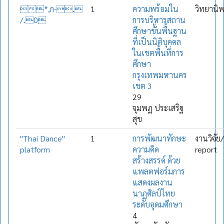
*,ก-.
1
ความพร้อมใน
วิทยานิ
/.0
การบริหารสถาน
ศึกษาขั้นพื้นฐาน
ที่เป็นนิติบุคคล
ในเขตพื้นที่การ
ศึกษา
กรุงเทพมหานคร
เขต 3
29
จุมพฏ ประเสริฐ
สุข
"Thai Dance"
1
การพัฒนาทักษะ
งานวิจัย
platform
ความคิด
report
สร้างสรรค์ ด้วย
แพลตฟอร์มการ
แสดงผลงาน
นาฏศิลป์ไทย
ระดับอุดมศึกษา
4