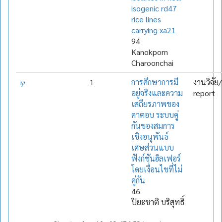
isogenic rd47
rice lines
carrying xa21
94
Kanokporn
Charoonchai
𝜓
1
การศึกษาการมี
งานวิจัย
อยู่จริงและความ
report
เสถียรภาพของ
คาตอบ ระบบคู่
กันของสมการ
เชิงอนุพันธ์
เศษส่วนแบบ
ฟังก์ชันฮิลเฟอร์
โดยเงื่อนไขที่ไม่
คู่กัน
46
ปิยะชาติ บริสุทธิ์