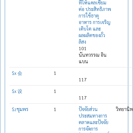
ที่ให้แคลเซียม
ต่อ ประสิทธิภาพ
การใช้ธาตุ
อาหาร การเจริญ
เติบโต และ
ผลผลิตของถั่ว
ลิสง
101
นันทวรรณ อิน
แบน
$x 会
1
117
$x 设
1
117
$zชุมพร
1
ปัจจัยส่วน
วิทยานิ
ประสมทางการ
ตลาดและปัจจัย
การจัดการ