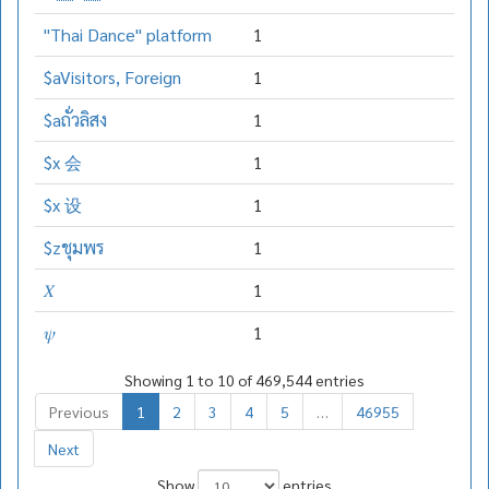
"Thai Dance" platform
1
$aVisitors, Foreign
1
$aถั่วลิสง
1
$x 会
1
$x 设
1
$zชุมพร
1
𝑋
1
𝜓
1
Showing 1 to 10 of 469,544 entries
Previous
1
2
3
4
5
…
46955
Next
Show
entries