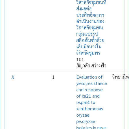
วิสาหกิจชุมชนที่
ส่งผลต่อ
ประสิทธิผลการ
ดำเนินงานของ
วิสาหกิจชุมชน
กลุ่มแปรรูป
ผลิตภัณฑ์กล้วย
เล็บมือนางใน
จังหวัดชุมพร
101
ธัญวลัย สว่างฟ้า
𝑋
1
Evaluation of
วิทยานิ
yield,resistance
and response
of xa21 and
ospal4 to
xanthomonas
oryzae
pv.oryzae
isolates in near-