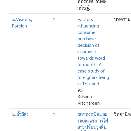
ภัทรฤทัย กันตะ
กนิษฐ์.
$aVisitors,
1
Factors
บทความ/
Foreign
influencing
consumer
purchase
decision of
insurance
towards word
of mouth: A
case study of
foreigners living
in Thailand
95
Krisana
Kitcharoen
$aถั่วลิสง
1
ผลของชนิดและ
วิทยานิ
ระยะเวลาการใส่
สารปรับปรุงดิน