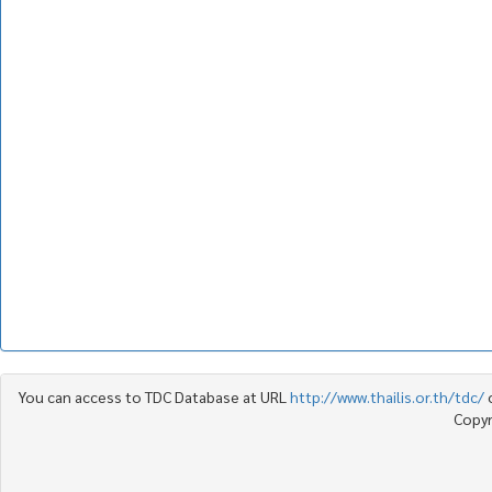
You can access to TDC Database at URL
http://www.thailis.or.th/tdc/
Copyr