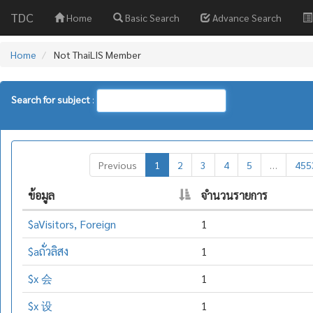
TDC
Home
Basic Search
Advance Search
Home
Not ThaiLIS Member
Search for subject
:
Previous
1
2
3
4
5
…
455
ข้อมูล
จำนวนรายการ
$aVisitors, Foreign
1
$aถั่วลิสง
1
$x 会
1
$x 设
1