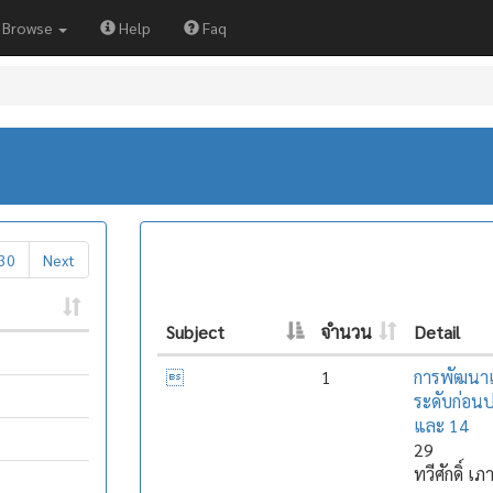
Browse
Help
Faq
30
Next
Subject
จำนวน
Detail

1
การพัฒนาแ
ระดับก่อนป
และ 14
29
ทวีศักดิ์ เ