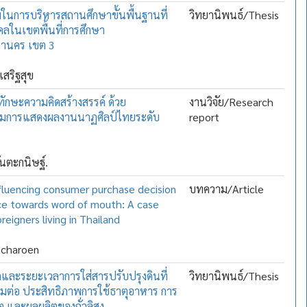
ในการบริหารสถานศึกษาขั้นพื้นฐานที่
วิทยานิพนธ์/Thesis
คคลในเขตพื้นที่การศึกษา
หานคร เขต 3
สริฐสุข
ักษะความคิดสร้างสรรค์ ด้วย
งานวิจัย/Research
มการแสดงผลงานนาฏศิลป์ไทยระดับ
report
ันตะกนิษฐ์.
fluencing consumer purchase decision
บทความ/Article
nce towards word of mouth: A case
reigners living in Thailand
tcharoen
และระยะเวลาการใส่สารปรับปรุงดินที่
วิทยานิพนธ์/Thesis
ยมต่อ ประสิทธิภาพการใช้ธาตุอาหาร การ
ต และผลผลิตของถั่วลิสง