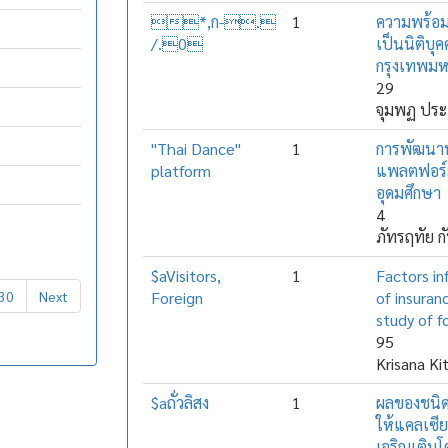
*,ก-.
1
ความพร้อม
/.0
เป็นนิติบุ
กรุงเทพม
29
จุมพฏ ประเ
"Thai Dance"
1
การพัฒนาท
platform
แพลตฟอร์
อุดมศึกษา
4
ภัทรฤทัย ก
$aVisitors,
1
Factors in
30
Next
Foreign
of insura
study of fo
95
Krisana Ki
$aถั่วลิสง
1
ผลของชนิด
ให้แคลเซี
เจริญเติบโ