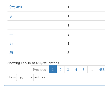
$zชุมพร
1
𝜓
1
1
一
2
万
1
与
3
Showing 1 to 10 of 455,293 entries
Previous
1
2
3
4
5
…
455
Show
entries