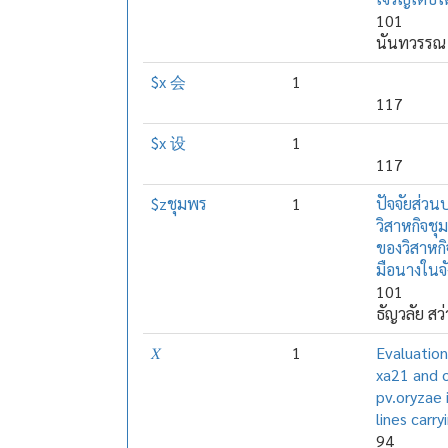
101
นันทวรรณ
$x 会
1
117
$x 设
1
117
$zชุมพร
1
ปัจจัยส่ว
วิสาหกิจชุ
ของวิสาหกิ
มือนางในจ
101
ธัญวลัย สว่
𝑋
1
Evaluation
xa21 and 
pv.oryzae 
lines carr
94