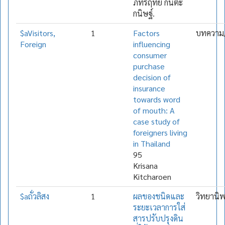
ภัทรฤทัย กันตะ
กนิษฐ์.
$aVisitors,
1
Factors
บทความ/
Foreign
influencing
consumer
purchase
decision of
insurance
towards word
of mouth: A
case study of
foreigners living
in Thailand
95
Krisana
Kitcharoen
$aถั่วลิสง
1
ผลของชนิดและ
วิทยานิ
ระยะเวลาการใส่
สารปรับปรุงดิน