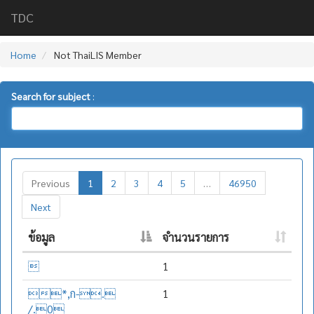
TDC
Home
Not ThaiLIS Member
Search for subject
:
Previous
1
2
3
4
5
…
46950
Next
ข้อมูล
จำนวนรายการ

1
*,ก-.
1
/.0