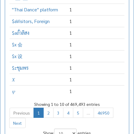
"Thai Dance" platform
1
$aVisitors, Foreign
1
$aถั่วลิสง
1
$x 会
1
$x 设
1
$zชุมพร
1
𝑋
1
𝜓
1
Showing 1 to 10 of 469,493 entries
Previous
1
2
3
4
5
…
46950
Next
Show
entries