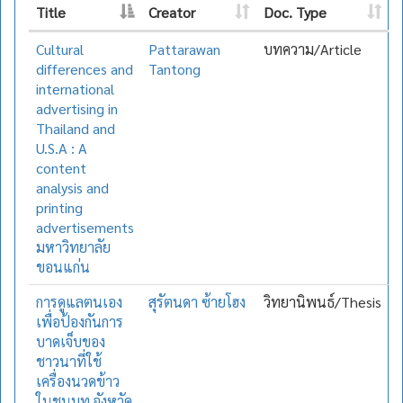
Title
Creator
Doc. Type
Cultural
Pattarawan
บทความ/Article
differences and
Tantong
international
advertising in
Thailand and
U.S.A : A
content
analysis and
printing
advertisements
มหาวิทยาลัย
ขอนแก่น
การดูแลตนเอง
สุรัตนดา ซ้ายโฮง
วิทยานิพนธ์/Thesis
เพื่อป้องกันการ
บาดเจ็บของ
ชาวนาที่ใช้
เครื่องนวดข้าว
ในชนบท จังหวัด