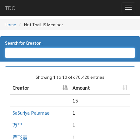
TDC
Home
Not ThaiLIS Member
Search for Creator
:
Showing 1 to 10 of 678,420 entries
Creator
Amount
15
$aSuriya Palamae
1
万里
1
严飞霞
1