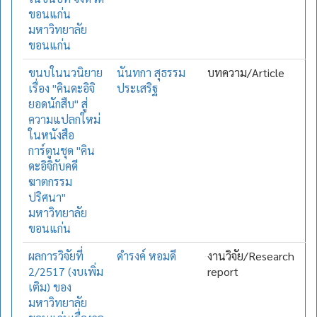
ขอนแก่น
มหาวิทยาลัย
ขอนแก่น
ขนบในนวนิยาย
นันทกา สุธรรม
บทความ/Article
เรื่อง "คินดะอิจิ
ประเสริฐ
ยอดนักสืบ" สู่
ความแปลกใหม่
ในหนังสือ
การ์ตูนชุด "คิน
ดะอิจิกับคดี
ฆาตกรรม
ปริศนา"
มหาวิทยาลัย
ขอนแก่น
ผลการวิจัยที่
ดำรงค์ หอมดี
งานวิจัย/Research
2/2517 (งบเพิ่ม
report
เติม) ของ
มหาวิทยาลัย