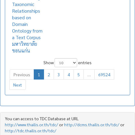
Taxonomic
Relationships
based on
Domain
Ontology from
a Text Corpus
มหาวิทยาลัย
ขอนแก่น
Show
entries
Previous
1
2
3
4
5
…
69524
Next
You can access to TDC Database at URL
http://www.thailis.or.th/tdc/
or
http://dcms.thailis.or.th/tdc/
or
http://tdc.thailis.or.th/tdc/