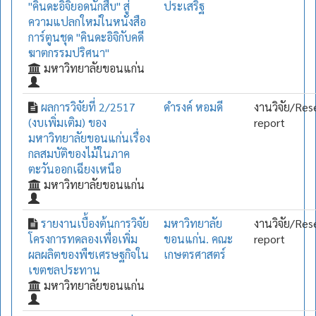
"คินดะอิจิยอดนักสืบ" สู่
ประเสริฐ
ความแปลกใหม่ในหนังสือ
การ์ตูนชุด "คินดะอิจิกับคดี
ฆาตกรรมปริศนา"
มหาวิทยาลัยขอนแก่น
ผลการวิจัยที่ 2/2517
ดำรงค์ หอมดี
งานวิจัย/Res
(งบเพิ่มเติม) ของ
report
มหาวิทยาลัยขอนแก่นเรื่อง
กลสมบัติของไม้ในภาค
ตะวันออกเฉียงเหนือ
มหาวิทยาลัยขอนแก่น
รายงานเบื้องต้นการวิจัย
มหาวิทยาลัย
งานวิจัย/Res
โครงการทดลองเพื่อเพิ่ม
ขอนแก่น. คณะ
report
ผลผลิตของพืชเศรษฐกิจใน
เกษตรศาสตร์
เขตชลประทาน
มหาวิทยาลัยขอนแก่น