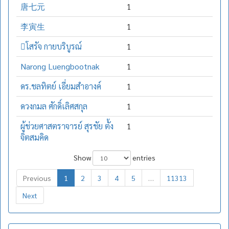
唐七元
1
李寅生
1
โสรัจ กายบริบูรณ์
1
Narong Luengbootnak
1
ดร.ชลทิตย์ เอี่ยมสำอางค์
1
ดวงกมล ศักดิ์เลิศสกุล
1
ผู้ช่วยศาสตราจารย์ สุรชัย ตั้ง
1
จิตสมคิด
Show
entries
Previous
1
2
3
4
5
…
11313
Next