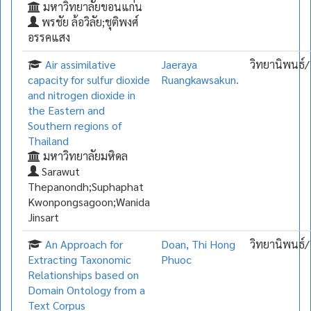
มหาวิทยาลัยขอนแก่น
พรชัย ล้อวิลัย;ชุติพงศ์
อรรคแสง
Air assimilative
Jaeraya
วิทยานิพนธ์/
capacity for sulfur dioxide
Ruangkawsakun.
and nitrogen dioxide in
the Eastern and
Southern regions of
Thailand
มหาวิทยาลัยมหิดล
Sarawut
Thepanondh;Suphaphat
Kwonpongsagoon;Wanida
Jinsart
An Approach for
Doan, Thi Hong
วิทยานิพนธ์/
Extracting Taxonomic
Phuoc
Relationships based on
Domain Ontology from a
Text Corpus