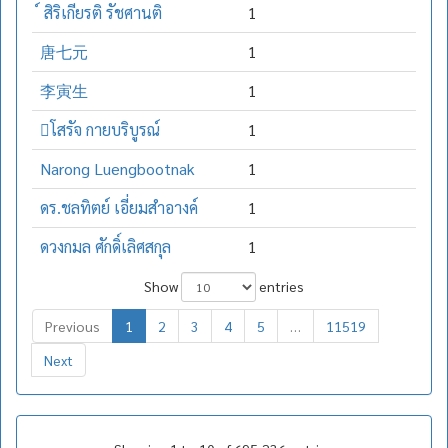
์ สิริเกียรติ รัชศานติ
1
唐七元
1
李寅生
1
โสรัจ กายบริบูรณ์
1
Narong Luengbootnak
1
ดร.ชลทิตย์ เอี่ยมสำอางค์
1
ดวงกมล ศักดิ์เลิศสกุล
1
Show
entries
Previous
1
2
3
4
5
…
11519
Next