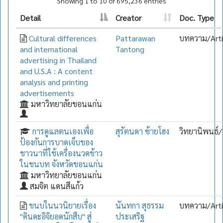
Showing 1 to 10 of 695,236 entries
Detail
Creator
Doc. Type
Cultural differences
Pattarawan
บทความ/Arti
and international
Tantong
advertising in Thailand
and U.S.A : A content
analysis and printing
advertisements
มหาวิทยาลัยขอนแก่น
การดูแลตนเองเพื่อ
สุรัตนดา ซ้ายโฮง
วิทยานิพนธ์/
ป้องกันการบาดเจ็บของ
ชาวนาที่ใช้เครื่องนวดข้าว
ในชนบท จังหวัดขอนแก่น
มหาวิทยาลัยขอนแก่น
สมจิต แดนสีแก้ว
ขนบในนวนิยายเรื่อง
นันทกา สุธรรม
บทความ/Arti
"คินดะอิจิยอดนักสืบ" สู่
ประเสริฐ