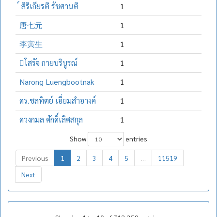
์ สิริเกียรติ รัชศานติ
1
唐七元
1
李寅生
1
โสรัจ กายบริบูรณ์
1
Narong Luengbootnak
1
ดร.ชลทิตย์ เอี่ยมสำอางค์
1
ดวงกมล ศักดิ์เลิศสกุล
1
Show
entries
Previous
1
2
3
4
5
…
11519
Next