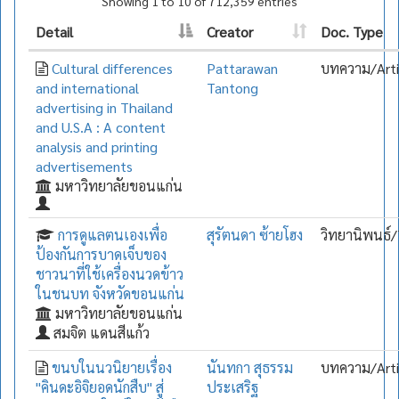
Showing 1 to 10 of 712,359 entries
Detail
Creator
Doc. Type
Cultural differences
Pattarawan
บทความ/Arti
and international
Tantong
advertising in Thailand
and U.S.A : A content
analysis and printing
advertisements
มหาวิทยาลัยขอนแก่น
การดูแลตนเองเพื่อ
สุรัตนดา ซ้ายโฮง
วิทยานิพนธ์/
ป้องกันการบาดเจ็บของ
ชาวนาที่ใช้เครื่องนวดข้าว
ในชนบท จังหวัดขอนแก่น
มหาวิทยาลัยขอนแก่น
สมจิต แดนสีแก้ว
ขนบในนวนิยายเรื่อง
นันทกา สุธรรม
บทความ/Arti
"คินดะอิจิยอดนักสืบ" สู่
ประเสริฐ