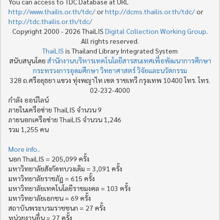
You can access to TDC Database at URL
http://www.thailis.or.th/tdc/
or
http://dcms.thailis.or.th/tdc/
or
http://tdc.thailis.or.th/tdc/
Copyright 2000 - 2026 ThaiLIS
Digital Collection Working Group
.
All rights reserved.
ThaiLIS
is Thailand Library Integrated System
สนับสนุนโดย
สำนักงานบริหารเทคโนโลยีสารสนเทศเพื่อพัฒนาการศึกษา
กระทรวงการอุดมศึกษา วิทยาศาสตร์ วิจัยและนวัตกรรม
328 ถ.ศรีอยุธยา แขวง ทุ่งพญาไท เขต ราชเทวี กรุงเทพ 10400 โทร. โทร.
02-232-4000
กำลัง ออน์ไลน์
ภายในเครือข่าย ThaiLIS จำนวน 9
ภายนอกเครือข่าย ThaiLIS จำนวน 1,246
รวม 1,255 คน
More info..
นอก ThaiLIS = 205,099 ครั้ง
มหาวิทยาลัยสังกัดทบวงเดิม = 3,091 ครั้ง
มหาวิทยาลัยราชภัฏ = 615 ครั้ง
มหาวิทยาลัยเทคโนโลยีราชมงคล = 103 ครั้ง
มหาวิทยาลัยเอกชน = 69 ครั้ง
สถาบันพระบรมราชชนก = 27 ครั้ง
หน่วยงานอื่น = 27 ครั้ง