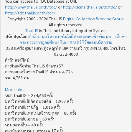
You can access to TDC Database at URL
http://www.thailis.or.th/tdc/
or
http://dcms.thailis.or.th/tdc/
or
http://tdc.thailis.or.th/tdc/
Copyright 2000 - 2026 ThaiLIS
Digital Collection Working Group
.
All rights reserved.
ThaiLIS
is Thailand Library Integrated System
สนับสนุนโดย
สำนักงานบริหารเทคโนโลยีสารสนเทศเพื่อพัฒนาการศึกษา
กระทรวงการอุดมศึกษา วิทยาศาสตร์ วิจัยและนวัตกรรม
328 ถ.ศรีอยุธยา แขวง ทุ่งพญาไท เขต ราชเทวี กรุงเทพ 10400 โทร. โทร.
02-232-4000
กำลัง ออน์ไลน์
ภายในเครือข่าย ThaiLIS จำนวน 57
ภายนอกเครือข่าย ThaiLIS จำนวน 4,726
รวม 4,783 คน
More info..
นอก ThaiLIS = 274,663 ครั้ง
มหาวิทยาลัยสังกัดทบวงเดิม = 1,927 ครั้ง
มหาวิทยาลัยราชภัฏ = 1,015 ครั้ง
มหาวิทยาลัยเทคโนโลยีราชมงคล = 85 ครั้ง
มหาวิทยาลัยเอกชน = 63 ครั้ง
หน่วยงานอื่น = 40 ครั้ง
สถาบันพระบรมราชชนก = 17 ครั้ง