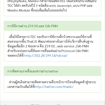
เช่น phpNuke, Mambo ก็สามารถแสดง RSS ได้แล้วเช่นกัน ในขณะนี้
TDC ได้ทำ สคริปท์ไว้ 3 ชนิดคือ แบบ Javascript, แบบ PHP และ
Mambo Module ซึ่งจะเพิ่มเติมในระยะต่อไป
การใช้งานผ่าน Z39.50 และ OAI-PMH
เพื่อให้โครงการ TDC รองรับการใช้งานที่กว้างขวาง และใช้งานที่
สะดวกมากขึ้น ThaiLIS พัฒนาช่องทางในการให้บริการสืบค้นฐาน
ข้อมูลเพิ่มอีก 2 ช่องทาง คือ Z39.50 , web service ,OAI-PMH
สำหรับหน่วยงานที่ต้องการเชื่อมต่อผ่าน Protocol OAI-PMH
ทดสอบได้ที่
http://202.28.199.14/tdcoai/
การติดตามรายชื่อเอกสารผ่าน twitter
ท่านผู้สนใจสามารถติดตามความคืบหน้าการป้อนข้อมูลเข้าสู่ระบบ
เอกสารฉบับเต็มได้ที่
http://twitter.com/thaidc/