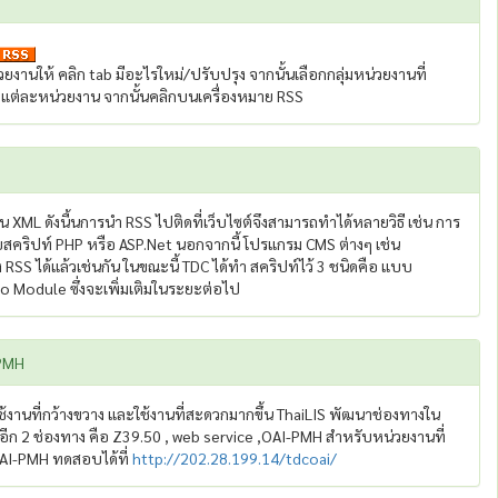
นให้ คลิก tab มีอะไรใหม่/ปรับปรุง จากนั้นเลือกกลุ่มหน่วยงานที่
่ละหน่วยงาน จากนั้นคลิกบนเครื่องหมาย RSS
น XML ดังนี้นการนำ RSS ไปติดที่เว็บไซต์จึงสามารถทำได้หลายวิธี เช่น การ
้วยสคริปท์ PHP หรือ ASP.Net นอกจากนี้ โปรแกรม CMS ต่างๆ เช่น
S ได้แล้วเช่นกัน ในขณะนี้ TDC ได้ทำ สคริปท์ไว้ 3 ชนิดคือ แบบ
 Module ซึ่งจะเพิ่มเติมในระยะต่อไป
-PMH
้งานที่กว้างขวาง และใช้งานที่สะดวกมากขึ้น ThaiLIS พัฒนาช่องทางใน
มอีก 2 ช่องทาง คือ Z39.50 , web service ,OAI-PMH สำหรับหน่วยงานที่
OAI-PMH ทดสอบได้ที่
http://202.28.199.14/tdcoai/