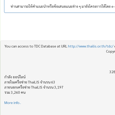
ท่านสามารถให้คำแนะนำหรือข้อเสนอแนะต่าง ๆ มายังโครงการได้โดย e-ma
You can access to TDC Database at URL
http://www.thailis.or.th/tdc/
Copyr
328
กำลัง ออน์ไลน์
ภายในเครือข่าย ThaiLIS จำนวน 63
ภายนอกเครือข่าย ThaiLIS จำนวน 3,197
รวม 3,260 คน
More info..