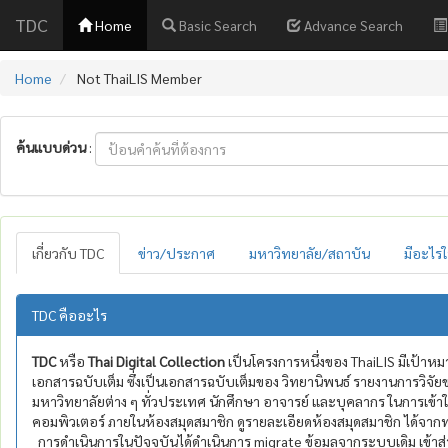
TDC
Home
Basic Search
Advance Search
Home
Not ThaiLIS Member
ค้นแบบด่วน
:
เกี่ยวกับ TDC
ข่าว/ประกาศ
มหาวิทยาลัย/สถาบัน
มีอะไรใ
TDC คืออะไร
TDC
หรือ
Thai Digital Collection
เป็นโครงการหนึ่งของ ThaiLIS มีเป้าหม
เอกสารฉบับเต็ม ซึ่งเป็นเอกสารฉบับเต็มของ วิทยานิพนธ์ รายงานการวิจ
มหาวิทยาลัยต่าง ๆ ทั่วประเทศ นักศึกษา อาจารย์ และบุคลากร ในการเข้าใ
คอมพิวเตอร์ ภายในห้องสมุดสมาชิก ดูรายละเอียดห้องสมุดสมาชิก ได้จาก
การดำเนินการในปัจจุบันได้ดำเนินการ migrate ข้อมูลจากระบบเดิม เข้าสู่