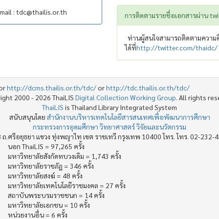
il : tdc@thailis.or.th
การติดตามรายชื่อเอกสารผ่าน twi
ท่านผู้สนใจสามารถติดตามความคื
ได้ที่
http://twitter.com/thaidc/
or
http://dcms.thailis.or.th/tdc/
or
http://tdc.thailis.or.th/tdc/
ight 2000 - 2026 ThaiLIS
Digital Collection Working Group
. All rights re
ThaiLIS
is Thailand Library Integrated System
สนับสนุนโดย
สำนักงานบริหารเทคโนโลยีสารสนเทศเพื่อพัฒนาการศึกษา
กระทรวงการอุดมศึกษา วิทยาศาสตร์ วิจัยและนวัตกรรม
 ถ.ศรีอยุธยา แขวง ทุ่งพญาไท เขต ราชเทวี กรุงเทพ 10400 โทร. โทร. 02-232-
นอก ThaiLIS = 97,265 ครั้ง
มหาวิทยาลัยสังกัดทบวงเดิม = 1,743 ครั้ง
มหาวิทยาลัยราชภัฏ = 346 ครั้ง
มหาวิทยาลัยสงฆ์ = 48 ครั้ง
มหาวิทยาลัยเทคโนโลยีราชมงคล = 27 ครั้ง
สถาบันพระบรมราชชนก = 14 ครั้ง
มหาวิทยาลัยเอกชน = 10 ครั้ง
หน่วยงานอื่น = 6 ครั้ง