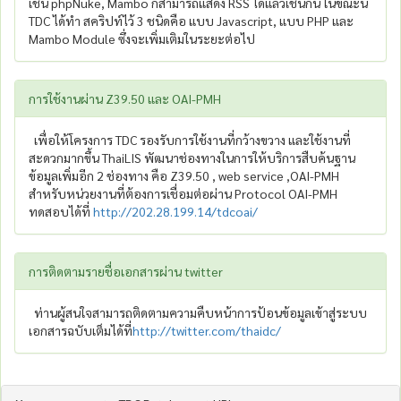
เช่น phpNuke, Mambo ก็สามารถแสดง RSS ได้แล้วเช่นกัน ในขณะนี้
TDC ได้ทำ สคริปท์ไว้ 3 ชนิดคือ แบบ Javascript, แบบ PHP และ
Mambo Module ซึ่งจะเพิ่มเติมในระยะต่อไป
การใช้งานผ่าน Z39.50 และ OAI-PMH
เพื่อให้โครงการ TDC รองรับการใช้งานที่กว้างขวาง และใช้งานที่
สะดวกมากขึ้น ThaiLIS พัฒนาช่องทางในการให้บริการสืบค้นฐาน
ข้อมูลเพิ่มอีก 2 ช่องทาง คือ Z39.50 , web service ,OAI-PMH
สำหรับหน่วยงานที่ต้องการเชื่อมต่อผ่าน Protocol OAI-PMH
ทดสอบได้ที่
http://202.28.199.14/tdcoai/
การติดตามรายชื่อเอกสารผ่าน twitter
ท่านผู้สนใจสามารถติดตามความคืบหน้าการป้อนข้อมูลเข้าสู่ระบบ
เอกสารฉบับเต็มได้ที่
http://twitter.com/thaidc/