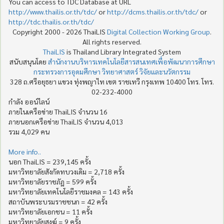
You can access to TDC Database at URL
http://www.thailis.or.th/tdc/
or
http://dcms.thailis.or.th/tdc/
or
http://tdc.thailis.or.th/tdc/
Copyright 2000 - 2026 ThaiLIS
Digital Collection Working Group
.
All rights reserved.
ThaiLIS
is Thailand Library Integrated System
สนับสนุนโดย
สำนักงานบริหารเทคโนโลยีสารสนเทศเพื่อพัฒนาการศึกษา
กระทรวงการอุดมศึกษา วิทยาศาสตร์ วิจัยและนวัตกรรม
328 ถ.ศรีอยุธยา แขวง ทุ่งพญาไท เขต ราชเทวี กรุงเทพ 10400 โทร. โทร.
02-232-4000
กำลัง ออน์ไลน์
ภายในเครือข่าย ThaiLIS จำนวน 16
ภายนอกเครือข่าย ThaiLIS จำนวน 4,013
รวม 4,029 คน
More info..
นอก ThaiLIS = 239,145 ครั้ง
มหาวิทยาลัยสังกัดทบวงเดิม = 2,718 ครั้ง
มหาวิทยาลัยราชภัฏ = 599 ครั้ง
มหาวิทยาลัยเทคโนโลยีราชมงคล = 143 ครั้ง
สถาบันพระบรมราชชนก = 42 ครั้ง
มหาวิทยาลัยเอกชน = 11 ครั้ง
มหาวิทยาลัยสงฆ์ = 9 ครั้ง