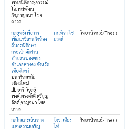
พุทธนิติสาร;อาวรณ์
โอภาสพัฒน
กิจ;กาญจนา โชค
ถาวร
กลยุทธ์เพื่อการ
มนทิวา ไช
วิทยานิพนธ์/Thesis
พัฒนาวิสาหกิจท้อง
ยวงค์
ถิ่นกรณีศึกษา
กระเป๋าจักสาน
ตำบลหนองตอง
อำเภอหางดง จังหวัด
เชียงใหม่
มหาวิทยาลัย
เชียงใหม่
อารี วิบูลย์
พงศ์;ทรงศักดิ์ ศรีบุญ
จิตต์;กาญจนา โชค
ถาวร
กลไกและเส้นทาง
โจว, เจียง
วิทยานิพนธ์/Thesis
แห่งความเจริญ
ไห่