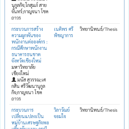
นุกูลกิจ;โกสุมภ์ สาย
จันทร์;กาญจนา โชค
ถาวร
กระบวนการสร้าง
เนติพร ศรี
วิทยานิพนธ์/Thesis
ความผูกพันของ
พิชญาการ
พนักงานต่อองค์กร :
กรณีศึกษาพนักงาน
ธนาคารธนชาต
จังหวัดเชียงใหม่
มหาวิทยาลัย
เชียงใหม่
มนัส สุวรรณ;เศ
กสิน ศรีวัฒนานุกูล
กิจ;กาญจนา โชค
ถาวร
กระบวนการ
วิลาวัณย์
วิทยานิพนธ์/Thesis
เปลี่ยนแปลงเป็น
จอมใจ
หมู่บ้านเศรษฐกิจพอ
เพียงต้นแบบ: กรณี