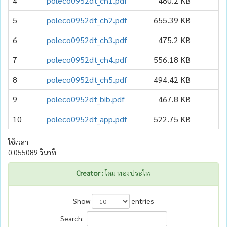
4
poleco0952dt_ch1.pdf
480.2 KB
5
poleco0952dt_ch2.pdf
655.39 KB
6
poleco0952dt_ch3.pdf
475.2 KB
7
poleco0952dt_ch4.pdf
556.18 KB
8
poleco0952dt_ch5.pdf
494.42 KB
9
poleco0952dt_bib.pdf
467.8 KB
10
poleco0952dt_app.pdf
522.75 KB
ใช้เวลา
0.055089 วินาที
Creator :
โดม ทองประไพ
Show
entries
Search: