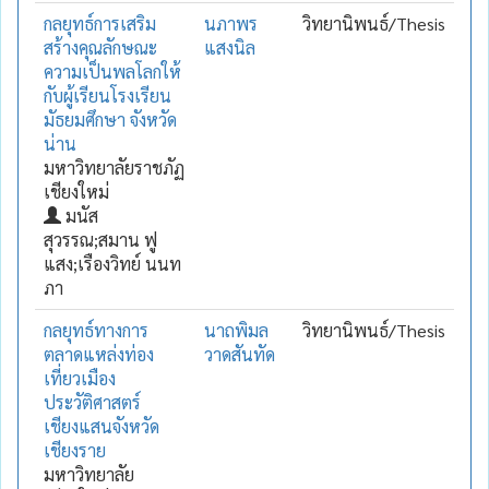
กลยุทธ์การเสริม
นภาพร
วิทยานิพนธ์/Thesis
สร้างคุณลักษณะ
แสงนิล
ความเป็นพลโลกให้
กับผู้เรียนโรงเรียน
มัธยมศึกษา จังหวัด
น่าน
มหาวิทยาลัยราชภัฏ
เชียงใหม่
มนัส
สุวรรณ;สมาน ฟู
แสง;เรืองวิทย์ นนท
ภา
กลยุทธ์ทางการ
นาถพิมล
วิทยานิพนธ์/Thesis
ตลาดแหล่งท่อง
วาดสันทัด
เที่ยวเมือง
ประวัติศาสตร์
เชียงแสนจังหวัด
เชียงราย
มหาวิทยาลัย