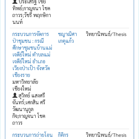
ประเสริฐ ไชย
ทิพย์;กาญจนา โชค
ถาวร;วัชรี พฤกษิกา
นนท์
กระบวนการจัดการ
ชญาณิศา
วิทยานิพนธ์/Thesis
ป่าชุมชน : กรณี
เกตุแก้ว
ศึกษาชุมชนบ้านแม่
เจดีย์ใหม่ ตำบลแม่
เจดีย์ใหม่ อำเภอ
เวียงป่าเป้า จังหวัด
เชียงราย
มหาวิทยาลัย
เชียงใหม่
สุวิทย์ แสงศรี
จันทร์;เศกสิน ศรี
วัฒนานุกูล
กิจ;กาญจนา โชค
ถาวร
กระบวนการถ่ายโอน
กิติกร
วิทยานิพนธ์/Thesis