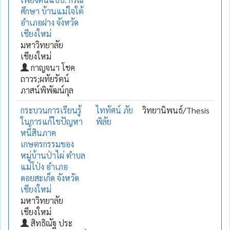
ศึกษา บ้านแม่ใจใต้
อำเภอฝาง จังหวัด
เชียงใหม่
มหาวิทยาลัย
เชียงใหม่
กาญจนา โชค
ถาวร;ผทัยรัตน์
ภาสน์พิพัฒน์กุล
กระบวนการเรียนรู้
ไททัศน์ ภัย
วิทยานิพนธ์/Thesis
ในการแก้ไขปัญหา
พิลัย
หนี้สินภาค
เกษตรกรรมของ
หมู่บ้านป่าไผ่ ตำบล
แม่โป่ง อำเภอ
ดอยสะเก็ด จังหวัด
เชียงใหม่
มหาวิทยาลัย
เชียงใหม่
สิทธิณัฐ ประ