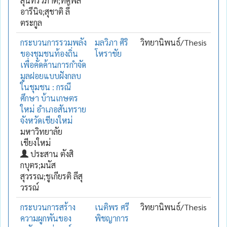
สุนทรวิภาต;ทศพล
อารีนิจ;สุชาติ ลี้
ตระกูล
กระบวนการรวมพลัง
มลวิภา ศิริ
วิทยานิพนธ์/Thesis
ของชุมชนท้องถิ่น
โหราชัย
เพื่อคัดค้านการกำจัด
มูลฝอยแบบฝังกลบ
ในชุมชน : กรณี
ศึกษา บ้านเกษตร
ใหม่ อำเภอสันทราย
จังหวัดเชียงใหม่
มหาวิทยาลัย
เชียงใหม่
ประสาน ตังสิ
กบุตร;มนัส
สุวรรณ;ชูเกียรติ ลีสุ
วรรณ์
กระบวนการสร้าง
เนติพร ศรี
วิทยานิพนธ์/Thesis
ความผูกพันของ
พิชญาการ