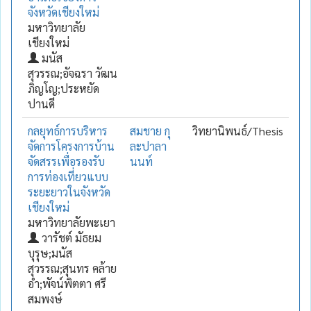
จังหวัดเชียงใหม่
มหาวิทยาลัย
เชียงใหม่
มนัส
สุวรรณ;อัจฉรา วัฒน
ภิญโญ;ประหยัด
ปานดี
กลยุทธ์การบริหาร
สมชาย กุ
วิทยานิพนธ์/Thesis
จัดการโครงการบ้าน
ละปาลา
จัดสรรเพื่อรองรับ
นนท์
การท่องเที่ยวแบบ
ระยะยาวในจังหวัด
เชียงใหม่
มหาวิทยาลัยพะเยา
วารัชต์ มัธยม
บุรุษ;มนัส
สุวรรณ;สุนทร คล้าย
อ่ำ;พัจน์พิตตา ศรี
สมพงษ์