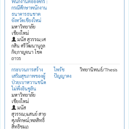
พนักงานต่อองค์กร :
กรณีศึกษาพนักงาน
ธนาคารธนชาต
จังหวัดเชียงใหม่
มหาวิทยาลัย
เชียงใหม่
มนัส สุวรรณ;เศ
กสิน ศรีวัฒนานุกูล
กิจ;กาญจนา โชค
ถาวร
กระบวนการสร้าง
ไพรัช
วิทยานิพนธ์/Thesis
เสริมสุขภาพของผู้
ปัญญาคง
ป่วยเบาหวานชนิด
ไม่พึ่งอินซูลิน
มหาวิทยาลัย
เชียงใหม่
มนัส
สุวรรณ;แสนย์ สาย
ศุภลักษณ์;พลสิทธิ์
สิทธิชมภู