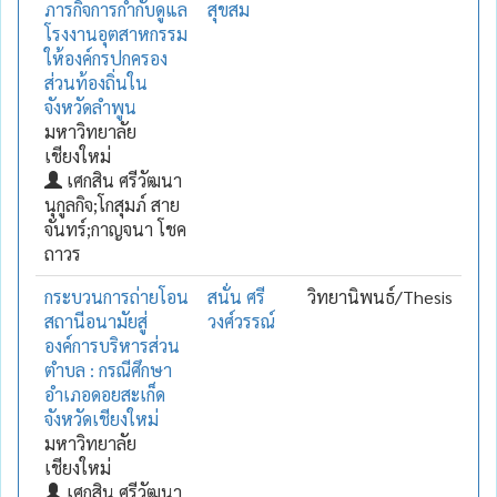
ภารกิจการกำกับดูแล
สุขสม
โรงงานอุตสาหกรรม
ให้องค์กรปกครอง
ส่วนท้องถิ่นใน
จังหวัดลำพูน
มหาวิทยาลัย
เชียงใหม่
เศกสิน ศรีวัฒนา
นุกูลกิจ;โกสุมภ์ สาย
จันทร์;กาญจนา โชค
ถาวร
กระบวนการถ่ายโอน
สนั่น ศรี
วิทยานิพนธ์/Thesis
สถานีอนามัยสู่
วงศ์วรรณ์
องค์การบริหารส่วน
ตำบล : กรณีศึกษา
อำเภอดอยสะเก็ด
จังหวัดเชียงใหม่
มหาวิทยาลัย
เชียงใหม่
เศกสิน ศรีวัฒนา