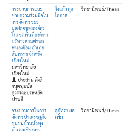
กระบวนการและ
กิ่งแก้ว กุด
วิทยานิพนธ์/Thesis
ข่ายความร่วมมือใน
โอภาส
การจัดการขยะ
มูลฝอยขององค์กร
ในเขตพื้นที่องค์การ
บริหารส่วนตำบล
หนองจ๊อม อำเภอ
สันทราย จังหวัด
เชียงใหม่
มหาวิทยาลัย
เชียงใหม่
ประสาน ตังสิ
กบุตร;มนัส
สุวรรณ;ประหยัด
ปานดี
กระบวนการในการ
ศุภัทรา ผล
วิทยานิพนธ์/Thesis
จัดการป่าเศรษฐกิจ
เพิ่ม
ชุมชนบ้านหัวทุ่ง
อำเภอเชียงดาว