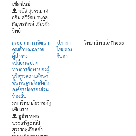
เชียงใหม่
มนัส สุวรรณ;เศ
กสิน ศรีวัฒนานุกูล
กิจ;พรทิพย์ เธียรธีร
วิทย์
กระบวนการพัฒนา
ปภาดา
วิทยานิพนธ์/Thesis
คุณลักษณะภาวะ
ไชยดวง
ผู้นำการ
จินดา
เปลี่ยนแปลง
ทางการศึกษาของผู้
บริหารสถานศึกษา
ขั้นพื้นฐานในสังกัด
องค์กรปกครองส่วน
ท้องถิ่น
มหาวิทยาลัยราชภัฏ
เชียงราย
ชูชีพ พุทธ
ประเสริฐ;มนัส
สุวรรณ;เจิดหล้า