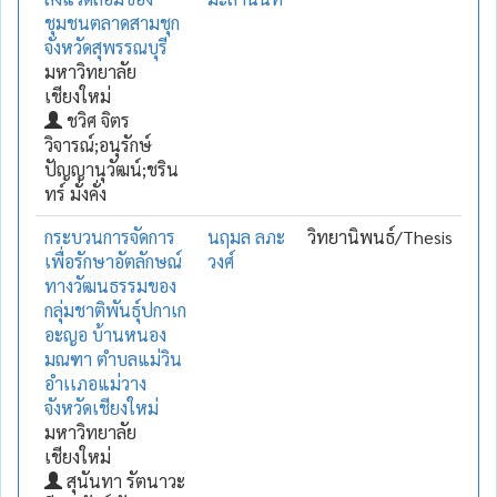
ชุมชนตลาดสามชุก
จังหวัดสุพรรณบุรี
มหาวิทยาลัย
เชียงใหม่
ชวิศ จิตร
วิจารณ์;อนุรักษ์
ปัญญานุวัฒน์;ชริน
ทร์ มั่งคั่ง
กระบวนการจัดการ
นฤมล ลภะ
วิทยานิพนธ์/Thesis
เพื่อรักษาอัตลักษณ์
วงศ์
ทางวัฒนธรรมของ
กลุ่มชาติพันธุ์ปกาเก
อะญอ บ้านหนอง
มณฑา ตำบลแม่วิน
อำเเภอแม่วาง
จังหวัดเชียงใหม่
มหาวิทยาลัย
เชียงใหม่
สุนันทา รัตนาวะ