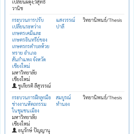
เปลี่ยนผดุง;วิสุทธิ์
วานิช
กระบวนการปรับ
แสงวรรณ์
วิทยานิพนธ์/Thesis
เปลี่ยนระหว่าง
ปาลี
เกษตรเคมีและ
เกษตรอินทรีย์ของ
เกษตรกรตำบลห้วย
ทราย อำเภอ
สันกำแพง จังหวัด
เชียงใหม่
มหาวิทยาลัย
เชียงใหม่
ชูเกียรติ ลีสุวรรณ์
กระบวนการฝึกลูกมือ
สมบูรณ์
วิทยานิพนธ์/Thesis
ช่างงานหัตถกรรม
ทำนอง
ในชุมชนเมือง
มหาวิทยาลัย
เชียงใหม่
อนุรักษ์ ปัญญานุ