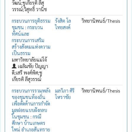
วัฒน์;ชูเกียรติ ลีสุ
วรรณ์;วิสุทธิ์ วานิช
กระบวนการยุติธรรม
รังสิต โล
วิทยานิพนธ์/Thesis
ชุมชน : กระบวน
ไทยสงค์
ทัศน์และ
กระบวนการเสริม
สร้างสังคมแห่งความ
เป็นธรรม
มหาวิทยาลัยแม่โจ้
เฉลิมชัย ปัญญา
ดี;เสรี พงศ์พิศ;ชู
เกียรติ ลีสุวรรณ์
กระบวนการรวมพลัง
มลวิภา ศิริ
วิทยานิพนธ์/Thesis
ของชุมชนท้องถิ่น
โหราชัย
เพื่อคัดค้านการกำจัด
มูลฝอยแบบฝังกลบ
ในชุมชน : กรณี
ศึกษา บ้านเกษตร
ใหม่ อำเภอสันทราย