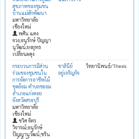
สุขภาพของชุมชน
บ้านแม่ฮักพัฒนา
มหาวิทยาลัย
เชียงใหม่
พศิน แตง
จวง;อนุรักษ์ ปัญญา
นุวัฒน์;ยงยุทธ
เปลี่ยนผดุง
กระบวนการมีส่วน
ชาลินีย์
วิทยานิพนธ์/Thesis
ร่วมของชุมชนใน
อยู่เจริญกิจ
การจัดการอาชีพไม้
ขุดล้อม ตำบลชะอม
อำเภอแก่งคอย
จังหวัดสระบุรี
มหาวิทยาลัย
เชียงใหม่
ชวิศ จิตร
วิจารณ์;อนุรักษ์
ปัญญานุวัฒน์;ชริน