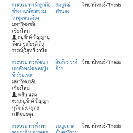
กระบวนการฝึกลูกมือ
สมบูรณ์
วิทยานิพนธ์/Thesis
ช่างงานหัตถกรรม
ทำนอง
ในชุมชนเมือง
มหาวิทยาลัย
เชียงใหม่
อนุรักษ์ ปัญญานุ
วัฒน์;ชูเกียรติ ลีสุ
วรรณ์;วิสุทธิ์ วานิช
กระบวนการพัฒนา
จิรภัทร วงศ์
วิทยานิพนธ์/Thesis
เอกลักษณ์ของหญิง
อ้าย
รักร่วมเพศ
มหาวิทยาลัย
เชียงใหม่
พศิน แตง
จวง;อนุรักษ์ ปัญญา
นุวัฒน์;ยงยุทธ
เปลี่ยนผดุง
กระบวนการพึ่งพา
เบญจมาศ
วิทยานิพนธ์/Thesis
ตนเองด้านการดูแล
นันตาวิราช