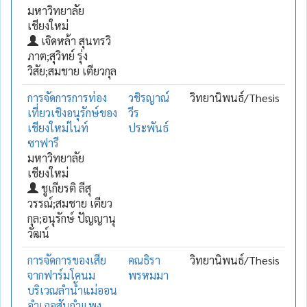
มหาวิทยาลัย
เชียงใหม่
เจิดหล้า สุนทรวิ
ภาต;สุวิทย์ รุ่ง
วิสัย;สมชาย เตียวกุล
การจัดการการท่อง
วชิรญาณ์
วิทยานิพนธ์/Thesis
เที่ยวเชิงอนุรักษ์ของ
วีร
เชียงใหม่ไนท์
ประพันธ์
ซาฟารี
มหาวิทยาลัย
เชียงใหม่
ชูเกียรติ ลีสุ
วรรณ์;สมชาย เตียว
กุล;อนุรักษ์ ปัญญานุ
วัฒน์
การจัดการของเสีย
คณธิรา
วิทยานิพนธ์/Thesis
จากฟาร์มโคนม
พรหมมา
บริเวณลำน้ำแม่ออน
อำเภอสันกำแพง