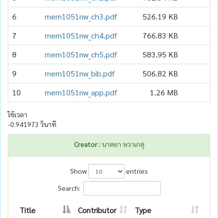
6
mem1051nw_ch3.pdf
526.19 KB
7
mem1051nw_ch4.pdf
766.83 KB
8
mem1051nw_ch5.pdf
583.95 KB
9
mem1051nw_bib.pdf
506.82 KB
10
mem1051nw_app.pdf
1.26 MB
ใช้เวลา
-0.941973 วินาที
Creator :
นาตยา หวาเกตุ
Show
entries
Search:
Title
Contributor
Type