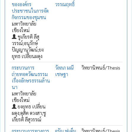
ขององค์กร
วรรณฤทธิ์
ประชาชนในการจัด
กิจกรรมของชุมชน
มหาวิทยาลัย
เชียงใหม่
ชูเกียรติ ลีสุ
วรรณ์;อนุรักษ์
ปัญญานุวัฒน์;ยง
ยุทธ เปลี่ยนผดุง
กระบวนการ
วัลลภ มณี
วิทยานิพนธ์/Thesis
ถ่ายทอดวัฒนธรรม
เชษฐา
เรื่องอักษรธรรมล้าน
นา
มหาวิทยาลัย
เชียงใหม่
ยงยุทธ เปลี่ยน
ผดุง;ดุสิต ดวงสา;ชู
เกียรติ ลีสุวรรณ์
กระบวนการทางการ
จรัญ ฟูเต็ม
วิทยานิพนธ์/Thesis