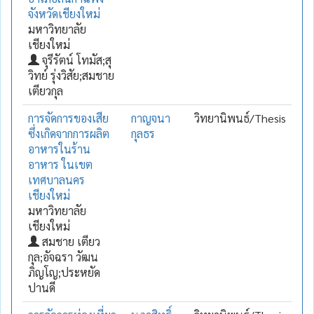
จังหวัดเชียงใหม่
มหาวิทยาลัย
เชียงใหม่
จุรีรัตน์ โทมัส;สุ
วิทย์ รุ่งวิสัย;สมชาย
เตียวกุล
การจัดการของเสีย
กาญจนา
วิทยานิพนธ์/Thesis
ซึ่งเกิดจากการผลิต
กุลธร
อาหารในร้าน
อาหาร ในเขต
เทศบาลนคร
เชียงใหม่
มหาวิทยาลัย
เชียงใหม่
สมชาย เตียว
กุล;อัจฉรา วัฒน
ภิญโญ;ประหยัด
ปานดี