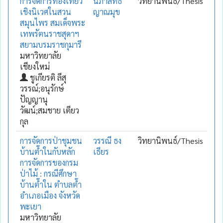
การจัดการท่องเที่ยว
นภาสิทธิ์
วิทยานิพนธ์/Thesis
เชิงนิเวศในสวน
ญาณมุข
สมุนไพร สมเด็จพระ
เทพรัตนราชสุดาฯ
สยามบรมราชกุมารี
มหาวิทยาลัย
เชียงใหม่
ชูเกียรติ ลีสุ
วรรณ์;อนุรักษ์
ปัญญานุ
วัฒน์;สมชาย เตียว
กุล
การจัดการป่าชุมชน
วรรณี ธง
วิทยานิพนธ์/Thesis
บ้านต๊ำในกับหลัก
เธียร
การจัดการของกรม
ป่าไม้ : กรณีศึกษา
บ้านต๊ำใน ตำบลต๊ำ
อำเภอเมือง จังหวัด
พะเยา
มหาวิทยาลัย