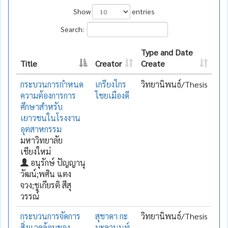
Show
entries
Search:
Type and Date
Title
Creator
Create
กระบวนการกำหนด
เกรียงไกร
วิทยานิพนธ์/Thesis
ความต้องการการ
ไชยเมืองดี
ศึกษาสำหรับ
เยาวชนในโรงงาน
อุตสาหกรรม
มหาวิทยาลัย
เชียงใหม่
อนุรักษ์ ปัญญานุ
วัฒน์;พศิน แตง
จวง;ชูเกียรติ สีสุ
วรรณ์
กระบวนการจัดการ
สุชาดา กะ
วิทยานิพนธ์/Thesis
สิ่งแวดล้อมของ
มะลานนท์