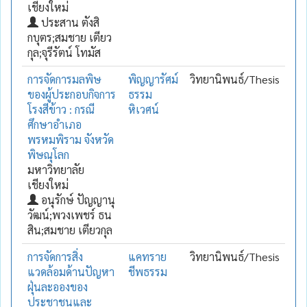
เชียงใหม่
ประสาน ตังสิ
กบุตร;สมชาย เตียว
กุล;จุรีรัตน์ โทมัส
การจัดการมลพิษ
พิญญารัศม์
วิทยานิพนธ์/Thesis
ของผู้ประกอบกิจการ
ธรรม
โรงสีข้าว : กรณี
หิเวศน์
ศึกษาอำเภอ
พรหมพิราม จังหวัด
พิษณุโลก
มหาวิทยาลัย
เชียงใหม่
อนุรักษ์ ปัญญานุ
วัฒน์;พวงเพชร์ ธน
สิน;สมชาย เตียวกุล
การจัดการสิ่ง
แคทราย
วิทยานิพนธ์/Thesis
แวดล้อมด้านปัญหา
ชีพธรรม
ฝุ่นละอองของ
ประชาชนและ