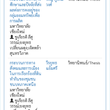
ศึกษาและปัจจัยที่ส่ง
วงศ์
ผลต่อการคงอยู่ของ
กลุ่มออมทรัพย์เพื่อ
การผลิต
มหาวิทยาลัย
เชียงใหม่
ชูเกียรติ ลีสุ
วรรณ์;ยงยุทธ
เปลี่ยนผดุง;เจิดหล้า
สุนทรวิภาต
กระบวนการทาง
วีรยุทธ
วิทยานิพนธ์/Thesis
สังคมและการเมือง
แย้มศรี
ในการเรียกร้องที่ดิน
ทำกินของชุมชน
ชนบทภาคเหนือ
มหาวิทยาลัย
เชียงใหม่
ชูเกียรติ ลีสุ
วรรณ์;ยงยุทธ