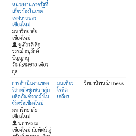
หน่วยงานภาครัฐที่
เกี่ยวข้องในเขต
เทศบาลนคร
เชียงใหม่
มหาวิทยาลัย
เชียงใหม่
ชูเกียรติ ลีสุ
วรรณ์;อนุรักษ์
ปัญญานุ
วัฒน์;สมชาย เตียว
กุล
การดำเนินงานของ
มนเฑียร
วิทยานิพนธ์/Thesis
วิสาหกิจชุมชน กลุ่ม
โรหิต
ผลิตภัณฑ์จากผ้าใน
เสถียร
จังหวัดเชียงใหม่
มหาวิทยาลัย
เชียงใหม่
นภาพร ณ
เชียงใหม่;นัยทัศน์ ภู่