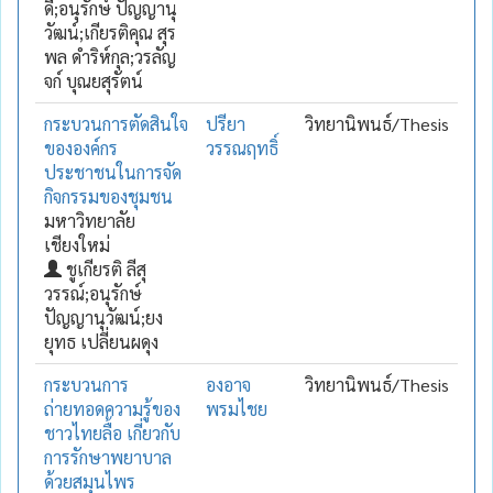
ดี;อนุรักษ์ ปัญญานุ
วัฒน์;เกียรติคุณ สุร
พล ดำริห์กุล;วรลัญ
จก์ บุณยสุรัตน์
กระบวนการตัดสินใจ
ปรียา
วิทยานิพนธ์/Thesis
ขององค์กร
วรรณฤทธิ์
ประชาชนในการจัด
กิจกรรมของชุมชน
มหาวิทยาลัย
เชียงใหม่
ชูเกียรติ ลีสุ
วรรณ์;อนุรักษ์
ปัญญานุวัฒน์;ยง
ยุทธ เปลี่ยนผดุง
กระบวนการ
องอาจ
วิทยานิพนธ์/Thesis
ถ่ายทอดความรู้ของ
พรมไชย
ชาวไทยลื้อ เกี่ยวกับ
การรักษาพยาบาล
ด้วยสมุนไพร