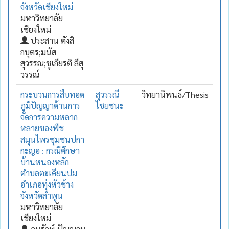
จังหวัดเชียงใหม่
มหาวิทยาลัย
เชียงใหม่
ประสาน ตังสิ
กบุตร;มนัส
สุวรรณ;ชูเกียรติ ลีสุ
วรรณ์
กระบวนการสืบทอด
สุวรรณี
วิทยานิพนธ์/Thesis
ภูมิปัญญาด้านการ
ไชยชนะ
จัดการความหลาก
หลายของพืช
สมุนไพรชุมชนปกา
กะญอ : กรณีศึกษา
บ้านหนองหลัก
ตำบลตะเคียนปม
อำเภอทุ่งหัวช้าง
จังหวัดลำพูน
มหาวิทยาลัย
เชียงใหม่