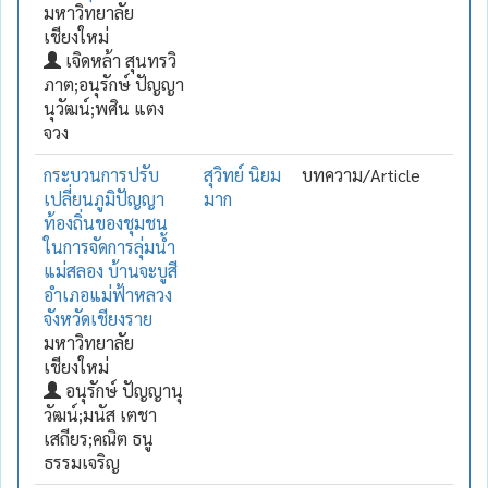
มหาวิทยาลัย
เชียงใหม่
เจิดหล้า สุนทรวิ
ภาต;อนุรักษ์ ปัญญา
นุวัฒน์;พศิน แตง
จวง
กระบวนการปรับ
สุวิทย์ นิยม
บทความ/Article
เปลี่ยนภูมิปัญญา
มาก
ท้องถิ่นของชุมชน
ในการจัดการลุ่มน้ำ
แม่สลอง บ้านจะบูสี
อำเภอแม่ฟ้าหลวง
จังหวัดเชียงราย
มหาวิทยาลัย
เชียงใหม่
อนุรักษ์ ปัญญานุ
วัฒน์;มนัส เตชา
เสถียร;คณิต ธนู
ธรรมเจริญ