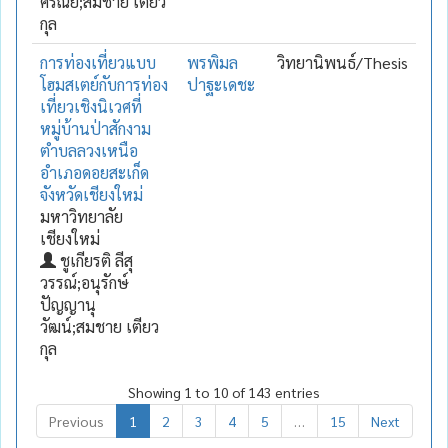
ศรัณย์;สมชาย เตียว
กุล
การท่องเที่ยวแบบ
พรพิมล
วิทยานิพนธ์/Thesis
โฮมสเตย์กับการท่อง
ปาฐะเดชะ
เที่ยวเชิงนิเวศที่
หมู่บ้านป่าสักงาม
ตำบลลวงเหนือ
อำเภอดอยสะเก็ด
จังหวัดเชียงใหม่
มหาวิทยาลัย
เชียงใหม่
ชูเกียรติ ลีสุ
วรรณ์;อนุรักษ์
ปัญญานุ
วัฒน์;สมชาย เตียว
กุล
Showing 1 to 10 of 143 entries
Previous
1
2
3
4
5
…
15
Next