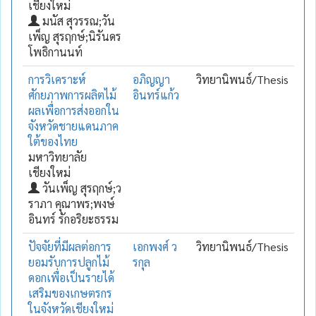
เชียงใหม่
มนัส สุวรรณ;วัน
เพ็ญ สุรฤกษ์;นิรันดร
โพธิกานนท์
การวิเคราะห์
อภิญญา
วิทยานิพนธ์/Thesis
ศักยภาพการผลิตไม้
อินทร์แก้ว
ผลเพื่อการส่งออกใน
จังหวัดชายแดนภาค
ใต้ของไทย
มหาวิทยาลัย
เชียงใหม่
วันเพ็ญ สุรฤกษ์;ว
ราภา คุณาพร;พงษ์
อินทร์ รักอริยะธรรม
ปัจจัยที่มีผลต่อการ
เอกพงศ์ ว
วิทยานิพนธ์/Thesis
ยอมรับการปลูกไม้
รกุล
ดอกเพื่อเป็นรายได้
เสริมของเกษตรกร
ในจังหวัดเชียงใหม่