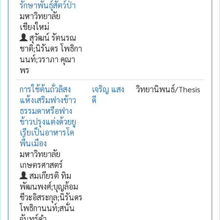
รักษาพันธุ์สัตว์ป่า
มหาวิทยาลัย
เชียงใหม่
สุวัฒน์ รัตนรณ
ชาติ;นิรันดร โพธิกา
นนท์;วราภา คุณา
พร
การใช้ต้นถั่วลิสง
เจริญ แสง
วิทยานิพนธ์/Thesis
แห้งเสริมฟางข้าว
ดี
ธรรมดาหรือฟาง
ข้าวปรุงแต่งด้วยยู
เรียเป็นอาหารโค
พื้นเมือง
มหาวิทยาลัย
เกษตรศาสตร์
สมเกียรติ ทิม
พัฒนพงศ์;บุญล้อม
ชีวะอิสระกุล;นิรันดร
โพธิกานนท์;สนั่น
จันทร์คำ