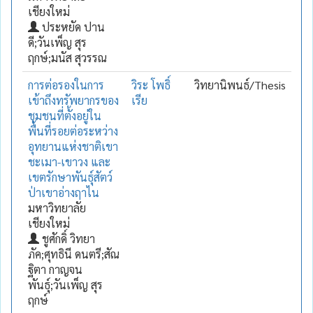
เชียงใหม่
ประหยัด ปาน
ดี;วันเพ็ญ สุร
ฤกษ์;มนัส สุวรรณ
การต่อรองในการ
วิระ โพธิ์
วิทยานิพนธ์/Thesis
เข้าถึงทรัพยากรของ
เรีย
ชุมชนที่ตั้งอยู่ใน
พื้นที่รอยต่อระหว่าง
อุทยานแห่งชาติเขา
ชะเมา-เขาวง และ
เขตรักษาพันธุ์สัตว์
ป่าเขาอ่างฤาไน
มหาวิทยาลัย
เชียงใหม่
ชูศักดิ์ วิทยา
ภัค;ศุทธินี ดนตรี;สัณ
ฐิตา กาญจน
พันธุ์;วันเพ็ญ สุร
ฤกษ์