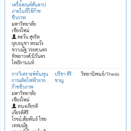
เครื่องยนต์สันดาป
ภายในที่ใช้ก๊าซ
ชีวภาพ
มหาวิทยาลัย
เชียงใหม่
ตะวัน สุจริต
กุล;อนุชา พรมวัง
ขวา;ณัฐ วรยศ;นคร
ทิพยาวงศ์;นิรันดร
โพธิกานนท์
การวิเคราะห์ต้นทุน
ปรีชา ศิริ
วิทยานิพนธ์/Thesis
การผลิตไฟฟ้าจาก
ชาญ
ก๊าซชีวภาพ
มหาวิทยาลัย
เชียงใหม่
ทนงเกียรติ
เกียรติศิริ
โรจน์;สัมพันธ์ ไชย
เทพ;ณัฐ