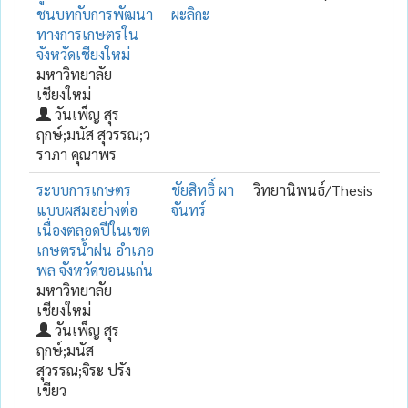
ชนบทกับการพัฒนา
ผะลิกะ
ทางการเกษตรใน
จังหวัดเชียงใหม่
มหาวิทยาลัย
เชียงใหม่
วันเพ็ญ สุร
ฤกษ์;มนัส สุวรรณ;ว
ราภา คุณาพร
ระบบการเกษตร
ชัยสิทธิ์ ผา
วิทยานิพนธ์/Thesis
แบบผสมอย่างต่อ
จันทร์
เนื่องตลอดปีในเขต
เกษตรน้ำฝน อำเภอ
พล จังหวัดขอนแก่น
มหาวิทยาลัย
เชียงใหม่
วันเพ็ญ สุร
ฤกษ์;มนัส
สุวรรณ;จิระ ปรัง
เขียว