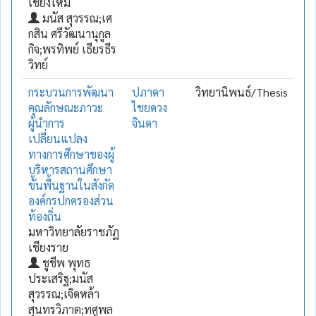
เชียงใหม่
มนัส สุวรรณ;เศ
กสิน ศรีวัฒนานุกูล
กิจ;พรทิพย์ เธียรธีร
วิทย์
กระบวนการพัฒนา
ปภาดา
วิทยานิพนธ์/Thesis
คุณลักษณะภาวะ
ไชยดวง
ผู้นำการ
จินดา
เปลี่ยนแปลง
ทางการศึกษาของผู้
บริหารสถานศึกษา
ขั้นพื้นฐานในสังกัด
องค์กรปกครองส่วน
ท้องถิ่น
มหาวิทยาลัยราชภัฏ
เชียงราย
ชูชีพ พุทธ
ประเสริฐ;มนัส
สุวรรณ;เจิดหล้า
สุนทรวิภาต;ทศพล