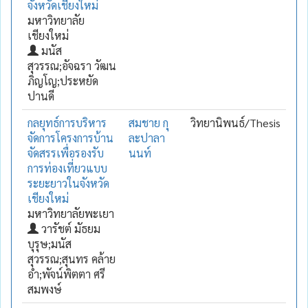
จังหวัดเชียงใหม่
มหาวิทยาลัย
เชียงใหม่
มนัส
สุวรรณ;อัจฉรา วัฒน
ภิญโญ;ประหยัด
ปานดี
กลยุทธ์การบริหาร
สมชาย กุ
วิทยานิพนธ์/Thesis
จัดการโครงการบ้าน
ละปาลา
จัดสรรเพื่อรองรับ
นนท์
การท่องเที่ยวแบบ
ระยะยาวในจังหวัด
เชียงใหม่
มหาวิทยาลัยพะเยา
วารัชต์ มัธยม
บุรุษ;มนัส
สุวรรณ;สุนทร คล้าย
อ่ำ;พัจน์พิตตา ศรี
สมพงษ์