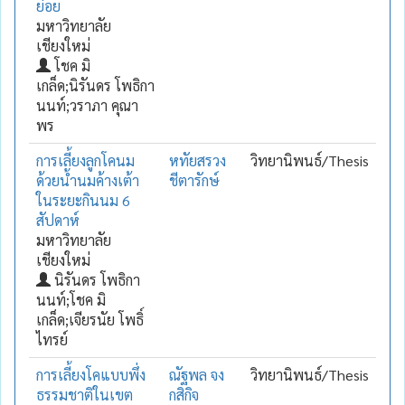
ย่อย
มหาวิทยาลัย
เชียงใหม่
โชค มิ
เกล็ด;นิรันดร โพธิกา
นนท์;วราภา คุณา
พร
การเลี้ยงลูกโคนม
หทัยสรวง
วิทยานิพนธ์/Thesis
ด้วยน้ำนมค้างเต้า
ชีตารักษ์
ในระยะกินนม 6
สัปดาห์
มหาวิทยาลัย
เชียงใหม่
นิรันดร โพธิกา
นนท์;โชค มิ
เกล็ด;เจียรนัย โพธิ์
ไทรย์
การเลี้ยงโคแบบพึ่ง
ณัฐพล จง
วิทยานิพนธ์/Thesis
ธรรมชาติในเขต
กสิกิจ