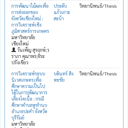
การพัฒนาไม้ผลเพื่อ
ประดับ
วิทยานิพนธ์/Thesis
การส่งออกของ
แก้วเกาะ
จังหวัดเชียงใหม่ :
สะบ้า
การวิเคราะห์เชิง
ภูมิศาสตร์การเกษตร
มหาวิทยาลัย
เชียงใหม่
วันเพ็ญ สุรฤกษ์;ว
ราภา คุณาพร;จิระ
ปรังเขียว
การวิเคราะห์ระบบ
บดินทร์ สิง
วิทยานิพนธ์/Thesis
นิเวศเกษตรเพื่อ
หะชัย
ศึกษาความเป็นไป
ได้ในการพัฒนาการ
เลี้ยงโคเนื้อ : กรณี
ศึกษาตำบลหูทำนบ
อำเภอปะคำ จังหวัด
บุรีรัมย์
มหาวิทยาลัย