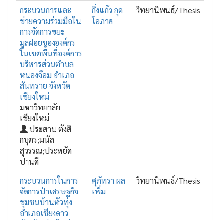
กระบวนการและ
กิ่งแก้ว กุด
วิทยานิพนธ์/Thesis
ข่ายความร่วมมือใน
โอภาส
การจัดการขยะ
มูลฝอยขององค์กร
ในเขตพื้นที่องค์การ
บริหารส่วนตำบล
หนองจ๊อม อำเภอ
สันทราย จังหวัด
เชียงใหม่
มหาวิทยาลัย
เชียงใหม่
ประสาน ตังสิ
กบุตร;มนัส
สุวรรณ;ประหยัด
ปานดี
กระบวนการในการ
ศุภัทรา ผล
วิทยานิพนธ์/Thesis
จัดการป่าเศรษฐกิจ
เพิ่ม
ชุมชนบ้านหัวทุ่ง
อำเภอเชียงดาว