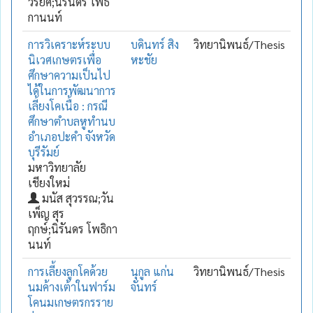
วรยศ;นิรันดร โพธิ
กานนท์
การวิเคราะห์ระบบ
บดินทร์ สิง
วิทยานิพนธ์/Thesis
นิเวศเกษตรเพื่อ
หะชัย
ศึกษาความเป็นไป
ได้ในการพัฒนาการ
เลี้ยงโคเนื้อ : กรณี
ศึกษาตำบลหูทำนบ
อำเภอปะคำ จังหวัด
บุรีรัมย์
มหาวิทยาลัย
เชียงใหม่
มนัส สุวรรณ;วัน
เพ็ญ สุร
ฤกษ์;นิรันดร โพธิกา
นนท์
การเลี้ยงลูกโคด้วย
นุกูล แก่น
วิทยานิพนธ์/Thesis
นมค้างเต้าในฟาร์ม
จันทร์
โคนมเกษตรกรราย