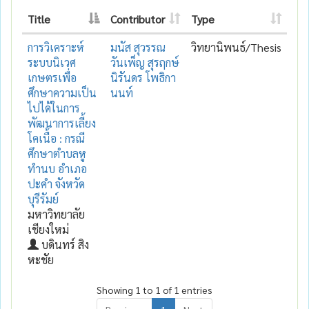
Title
Contributor
Type
การวิเคราะห์
มนัส สุวรรณ
วิทยานิพนธ์/Thesis
ระบบนิเวศ
วันเพ็ญ สุรฤกษ์
เกษตรเพื่อ
นิรันดร โพธิกา
ศึกษาความเป็น
นนท์
ไปได้ในการ
พัฒนาการเลี้ยง
โคเนื้อ : กรณี
ศึกษาตำบลหู
ทำนบ อำเภอ
ปะคำ จังหวัด
บุรีรัมย์
มหาวิทยาลัย
เชียงใหม่
บดินทร์ สิง
หะชัย
Showing 1 to 1 of 1 entries