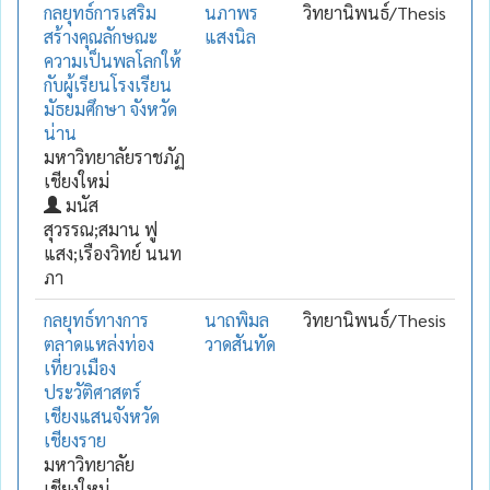
กลยุทธ์การเสริม
นภาพร
วิทยานิพนธ์/Thesis
สร้างคุณลักษณะ
แสงนิล
ความเป็นพลโลกให้
กับผู้เรียนโรงเรียน
มัธยมศึกษา จังหวัด
น่าน
มหาวิทยาลัยราชภัฏ
เชียงใหม่
มนัส
สุวรรณ;สมาน ฟู
แสง;เรืองวิทย์ นนท
ภา
กลยุทธ์ทางการ
นาถพิมล
วิทยานิพนธ์/Thesis
ตลาดแหล่งท่อง
วาดสันทัด
เที่ยวเมือง
ประวัติศาสตร์
เชียงแสนจังหวัด
เชียงราย
มหาวิทยาลัย
เชียงใหม่