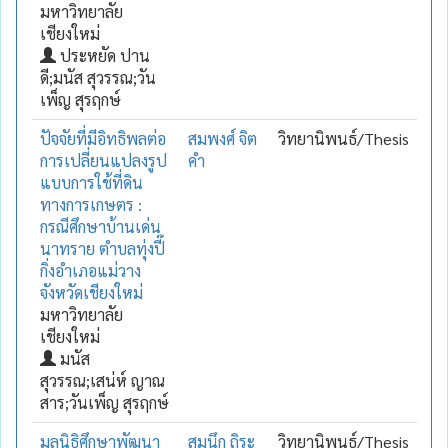
มหาวิทยาลัย
เชียงใหม่
ประหยัด ปาน
ดี;มนัส สุวรรณ;วัน
เพ็ญ สุรฤกษ์
ปัจจัยที่มีอิทธิพลต่อ
สมพงศ์ จิต
วิทยานิพนธ์/Thesis
การเปลี่ยนแปลงรูป
คำ
แบบการใช้ที่ดิน
ทางการเกษตร :
กรณีศึกษาบ้านเด่น
นาทราย ตำบลทุ่งปี๊
กิ่งอำเภอแม่วาง
จังหวัดเชียงใหม่
มหาวิทยาลัย
เชียงใหม่
มนัส
สุวรรณ;เสน่ห์ ญาณ
สาร;วันเพ็ญ สุรฤกษ์
มูลนิธิศึกษาพัฒนา
สมนึก ถิระ
วิทยานิพนธ์/Thesis