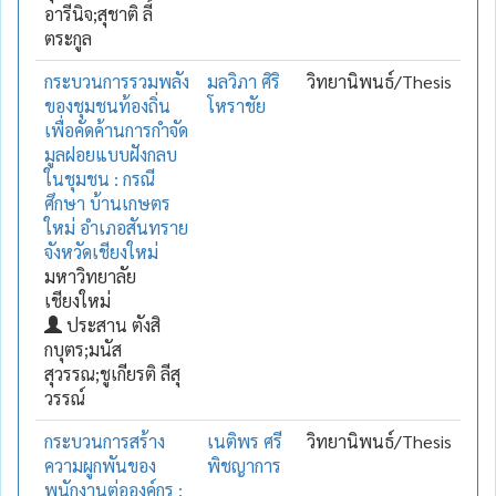
อารีนิจ;สุชาติ ลี้
ตระกูล
กระบวนการรวมพลัง
มลวิภา ศิริ
วิทยานิพนธ์/Thesis
ของชุมชนท้องถิ่น
โหราชัย
เพื่อคัดค้านการกำจัด
มูลฝอยแบบฝังกลบ
ในชุมชน : กรณี
ศึกษา บ้านเกษตร
ใหม่ อำเภอสันทราย
จังหวัดเชียงใหม่
มหาวิทยาลัย
เชียงใหม่
ประสาน ตังสิ
กบุตร;มนัส
สุวรรณ;ชูเกียรติ ลีสุ
วรรณ์
กระบวนการสร้าง
เนติพร ศรี
วิทยานิพนธ์/Thesis
ความผูกพันของ
พิชญาการ
พนักงานต่อองค์กร :