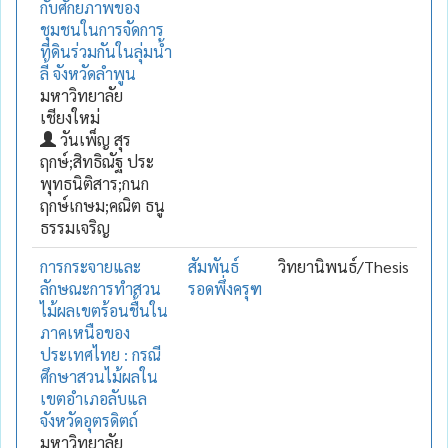
กับศักยภาพของ
ชุมชนในการจัดการ
ที่ดินร่วมกันในลุ่มน้ำ
ลี้ จังหวัดลำพูน
มหาวิทยาลัย
เชียงใหม่
วันเพ็ญ สุร
ฤกษ์;สิทธิณัฐ ประ
พุทธนิติสาร;กนก
ฤกษ์เกษม;คณิต ธนู
ธรรมเจริญ
การกระจายและ
สัมพันธ์
วิทยานิพนธ์/Thesis
ลักษณะการทำสวน
รอดพึ่งครุฑ
ไม้ผลเขตร้อนชื้นใน
ภาคเหนือของ
ประเทศไทย : กรณี
ศึกษาสวนไม้ผลใน
เขตอำเภอลับแล
จังหวัดอุตรดิตถ์
มหาวิทยาลัย