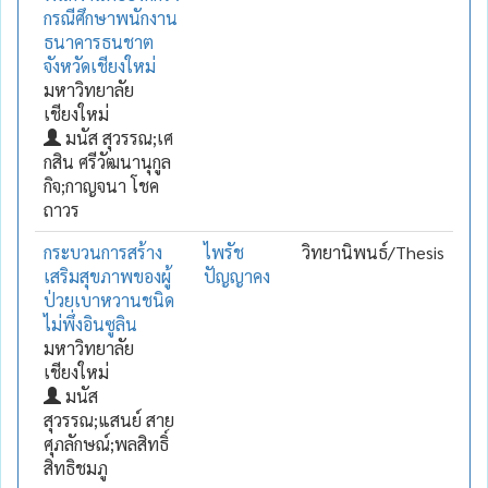
กรณีศึกษาพนักงาน
ธนาคารธนชาต
จังหวัดเชียงใหม่
มหาวิทยาลัย
เชียงใหม่
มนัส สุวรรณ;เศ
กสิน ศรีวัฒนานุกูล
กิจ;กาญจนา โชค
ถาวร
กระบวนการสร้าง
ไพรัช
วิทยานิพนธ์/Thesis
เสริมสุขภาพของผู้
ปัญญาคง
ป่วยเบาหวานชนิด
ไม่พึ่งอินซูลิน
มหาวิทยาลัย
เชียงใหม่
มนัส
สุวรรณ;แสนย์ สาย
ศุภลักษณ์;พลสิทธิ์
สิทธิชมภู