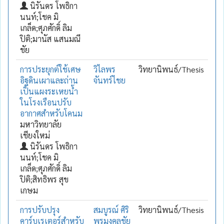
นิรันดร โพธิกา
นนท์;โชค มิ
เกล็ด;ศุภศักดิ์ ลิม
ปิติ;มานัส แสนมณี
ชัย
การประยุกต์ใช้เศษ
วิไลพร
วิทยานิพนธ์/Thesis
อิฐดินเผาและถ่าน
จันทร์ไชย
เป็นแผงระเหยน้ำ
ในโรงเรือนปรับ
อากาศสำหรับโคนม
มหาวิทยาลัย
เชียงใหม่
นิรันดร โพธิกา
นนท์;โชค มิ
เกล็ด;ศุภศักดิ์ ลิม
ปิติ;สิทธิพร สุข
เกษม
การปรับปรุง
สมบูรณ์ ศิริ
วิทยานิพนธ์/Thesis
คาร์บูเรเตอร์สำหรับ
พรมงคลชัย