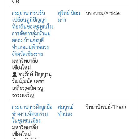
จวง
กระบวนการปรับ
สุวิทย์ นิยม
บทความ/Article
เปลี่ยนภูมิปัญญา
มาก
ท้องถิ่นของชุมชนใน
การจัดการลุ่มน้ำแม่
สลอง บ้านจะบูสี
อำเภอแม่ฟ้าหลวง
จังหวัดเชียงราย
มหาวิทยาลัย
เชียงใหม่
อนุรักษ์ ปัญญานุ
วัฒน์;มนัส เตชา
เสถียร;คณิต ธนู
ธรรมเจริญ
กระบวนการฝึกลูกมือ
สมบูรณ์
วิทยานิพนธ์/Thesis
ช่างงานหัตถกรรม
ทำนอง
ในชุมชนเมือง
มหาวิทยาลัย
เชียงใหม่