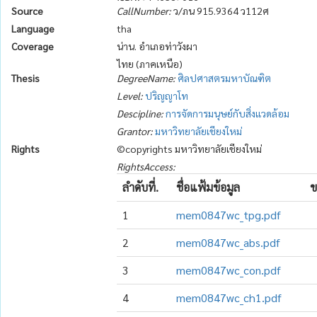
Source
CallNumber:
ว/ภน 915.9364 ว112ศ
Language
tha
Coverage
น่าน. อำเภอท่าวังผา
ไทย (ภาคเหนือ)
Thesis
DegreeName:
ศิลปศาสตรมหาบัณฑิต
Level:
ปริญญาโท
Descipline:
การจัดการมนุษย์กับสิ่งแวดล้อม
Grantor:
มหาวิทยาลัยเชียงใหม่
Rights
©copyrights มหาวิทยาลัยเชียงใหม่
RightsAccess:
ลำดับที่.
ชื่อแฟ้มข้อมูล
ข
1
mem0847wc_tpg.pdf
2
mem0847wc_abs.pdf
3
mem0847wc_con.pdf
4
mem0847wc_ch1.pdf