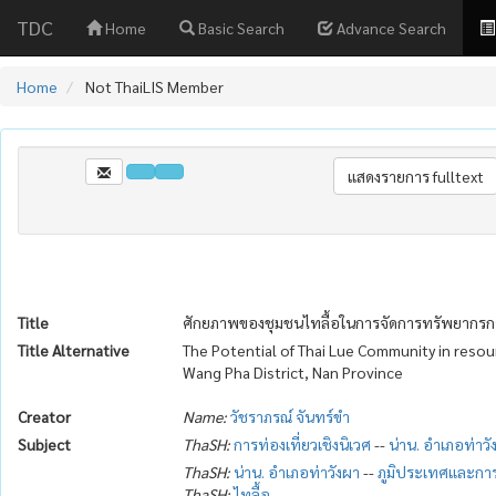
TDC
Home
Basic Search
Advance Search
Home
Not ThaiLIS Member
Title
ศักยภาพของชุมชนไทลื้อในการจัดการทรัพยากรการท
Title Alternative
The Potential of Thai Lue Community in reso
Wang Pha District, Nan Province
Creator
Name:
วัชราภรณ์ จันทร์ขำ
Subject
ThaSH:
การท่องเที่ยวเชิงนิเวศ
--
น่าน. อำเภอท่าวั
ThaSH:
น่าน. อำเภอท่าวังผา
--
ภูมิประเทศและการ
ThaSH:
ไทลื้อ