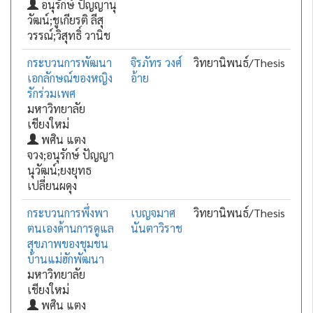
อนุรักษ์ ปัญญานุ
วัฒน์;ชูเกียรติ ลีสุ
วรรณ์;วิสุทธิ์ วานิช
กระบวนการพัฒนา
จิรภัทร วงศ์
วิทยานิพนธ์/Thesis
เอกลักษณ์ของหญิง
อ้าย
รักร่วมเพศ
มหาวิทยาลัย
เชียงใหม่
พศิน แตง
จวง;อนุรักษ์ ปัญญา
นุวัฒน์;ยงยุทธ
เปลี่ยนผดุง
กระบวนการพึ่งพา
เบญจมาศ
วิทยานิพนธ์/Thesis
ตนเองด้านการดูแล
นันตาวิราช
สุขภาพของชุมชน
บ้านแม่ฮักพัฒนา
มหาวิทยาลัย
เชียงใหม่
พศิน แตง