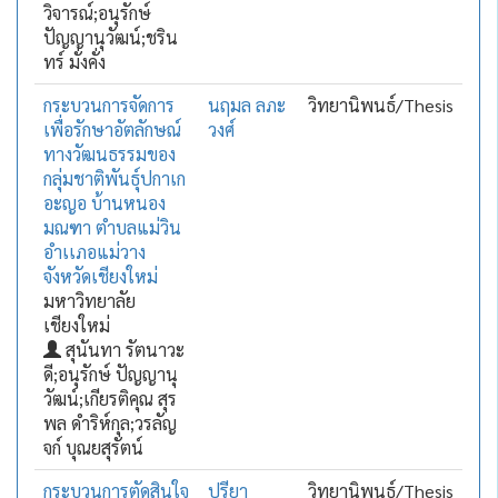
วิจารณ์;อนุรักษ์
ปัญญานุวัฒน์;ชริน
ทร์ มั่งคั่ง
กระบวนการจัดการ
นฤมล ลภะ
วิทยานิพนธ์/Thesis
เพื่อรักษาอัตลักษณ์
วงศ์
ทางวัฒนธรรมของ
กลุ่มชาติพันธุ์ปกาเก
อะญอ บ้านหนอง
มณฑา ตำบลแม่วิน
อำเเภอแม่วาง
จังหวัดเชียงใหม่
มหาวิทยาลัย
เชียงใหม่
สุนันทา รัตนาวะ
ดี;อนุรักษ์ ปัญญานุ
วัฒน์;เกียรติคุณ สุร
พล ดำริห์กุล;วรลัญ
จก์ บุณยสุรัตน์
กระบวนการตัดสินใจ
ปรียา
วิทยานิพนธ์/Thesis