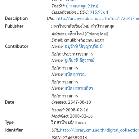
ThaSH:
บ้านดอนมูล (น่าน)
Classification :.DDC:
915.9364
Description
URL:
http://archive.lib.cmu.ac.th/full/T/2547
Publisher
มหาวิทยาลัยเชียงใหม่. สำนักหอสมุด
Address:
เชียงใหม่ (Chiang Mai)
Email:
cmulibref@cmu.ac.th
Contributor
Name:
อนุรักษ์ ปัญญานุวัฒน์
Role:
ประธานกรรมการ
Name:
ชูเกียรติ ลีสุวรรณ์
Role:
กรรมการ
Name:
มนัส สุวรรณ
Role:
กรรมการ
Name:
มนัส เตชาเสถียร
Role:
กรรมการ
Date
Created:
2547-08-18
Issued:
2008-02-16
Modified:
2008-02-16
Type
วิทยานิพนธ์/Thesis
Identifier
URL:
http://library.cmu.ac.th/digital_collect
ISBN:
9746589016