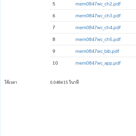
5
mem0847wc_ch2.pdf
6
mem0847wc_ch3.pdf
7
mem0847wc_ch4.pdf
8
mem0847wc_ch5.pdf
9
mem0847wc_bib.pdf
10
mem0847wc_app.pdf
ใช้เวลา
0.048615 วินาที