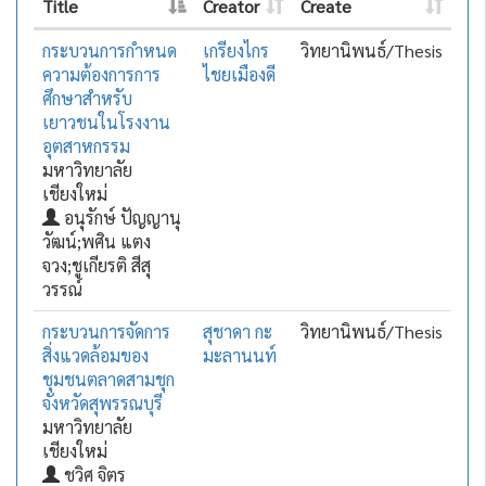
Title
Creator
Create
กระบวนการกำหนด
เกรียงไกร
วิทยานิพนธ์/Thesis
ความต้องการการ
ไชยเมืองดี
ศึกษาสำหรับ
เยาวชนในโรงงาน
อุตสาหกรรม
มหาวิทยาลัย
เชียงใหม่
อนุรักษ์ ปัญญานุ
วัฒน์;พศิน แตง
จวง;ชูเกียรติ สีสุ
วรรณ์
กระบวนการจัดการ
สุชาดา กะ
วิทยานิพนธ์/Thesis
สิ่งแวดล้อมของ
มะลานนท์
ชุมชนตลาดสามชุก
จังหวัดสุพรรณบุรี
มหาวิทยาลัย
เชียงใหม่
ชวิศ จิตร