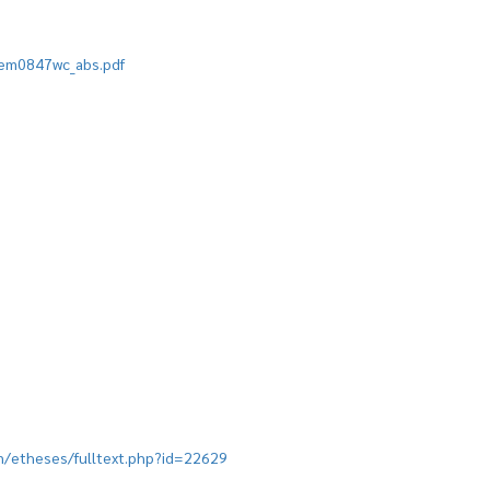
/mem0847wc_abs.pdf
ion/etheses/fulltext.php?id=22629