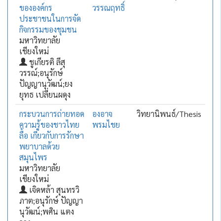
ขององค์กร
วรรณฤทธิ์
ประชาชนในการจัด
กิจกรรมของชุมชน
มหาวิทยาลัย
เชียงใหม่
ชูเกียรติ ลีสุ
วรรณ์;อนุรักษ์
ปัญญานุวัฒน์;ยง
ยุทธ เปลี่ยนผดุง
กระบวนการถ่ายทอด
องอาจ
วิทยานิพนธ์/Thesis
ความรู้ของชาวไทย
พรมไชย
ลื้อ เกี่ยวกับการรักษา
พยาบาลด้วย
สมุนไพร
มหาวิทยาลัย
เชียงใหม่
เจิดหล้า สุนทรวิ
ภาต;อนุรักษ์ ปัญญา
นุวัฒน์;พศิน แตง