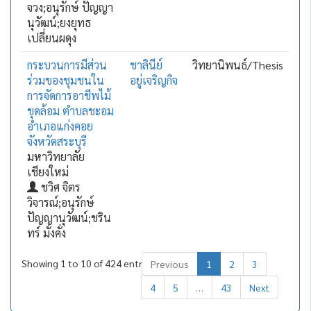
จวง;อนุรักษ์ ปัญญา
นุวัฒน์;ยงยุทธ
เปลี่ยนผดุง
กระบวนการมีส่วน
ชาลินีย์
วิทยานิพนธ์/Thesis
ร่วมของชุมชนใน
อยู่เจริญกิจ
การจัดการอาชีพไม้
ขุดล้อม ตำบลชะอม
อำเภอแก่งคอย
จังหวัดสระบุรี
มหาวิทยาลัย
เชียงใหม่
ชวิศ จิตร
วิจารณ์;อนุรักษ์
ปัญญานุวัฒน์;ชริน
ทร์ มั่งคั่ง
Showing 1 to 10 of 424 entries
Previous
1
2
3
4
5
…
43
Next