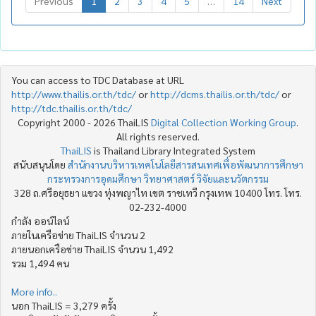
Previous
1
2
3
4
5
…
14
Next
You can access to TDC Database at URL
http://www.thailis.or.th/tdc/
or
http://dcms.thailis.or.th/tdc/
or
http://tdc.thailis.or.th/tdc/
Copyright 2000 - 2026 ThaiLIS
Digital Collection Working Group
.
All rights reserved.
ThaiLIS
is Thailand Library Integrated System
สนับสนุนโดย
สำนักงานบริหารเทคโนโลยีสารสนเทศเพื่อพัฒนาการศึกษา
กระทรวงการอุดมศึกษา วิทยาศาสตร์ วิจัยและนวัตกรรม
328 ถ.ศรีอยุธยา แขวง ทุ่งพญาไท เขต ราชเทวี กรุงเทพ 10400 โทร. โทร.
02-232-4000
กำลัง ออน์ไลน์
ภายในเครือข่าย ThaiLIS จำนวน 2
ภายนอกเครือข่าย ThaiLIS จำนวน 1,492
รวม 1,494 คน
More info..
นอก ThaiLIS = 3,279 ครั้ง