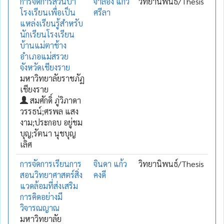
การจัดการสวนป่า
จำลอง แก้ว
วิทยานิพนธ์/Thesis
โรงเรียนเพื่อเป็น
ศรีลา
แหล่งเรียนรู้สำหรับ
นักเรียนโรงเรียน
บ้านแม่ตาช้าง
อำเภอแม่สรวย
จังหวัดเชียงราย
มหาวิทยาลัยราชภัฏ
เชียงราย
สมศักดิ์ ภู่วิภาดา
วรรธน์;ศรพล แสง
งาม;ประกอบ อยู่ชม
บุญ;รัตนา นุชบุญ
เลิศ
การจัดการเรียนการ
จินดา แก้ว
วิทยานิพนธ์/Thesis
สอนวิทยาศาสตร์สิ่ง
คงดี
แวดล้อมที่ส่งเสริม
การคิดอย่างมี
วิจารณญาณ
มหาวิทยาลัย