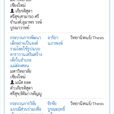
เชียงใหม่
เกียรติสุดา
ศรีสุข;สามารถ ศรี
จำนงค์;อุมาพร วงษ์
บูรณาวาทย์
กระบวนการพัฒนา
อาริยา
วิทยานิพนธ์/Thesis
เด็กอย่างเป็นองค์
นภาพงษ์
รวมโดยใช้รูปแบบ
คาราวานเสริมสร้าง
เด็กในอำเภอ
แม่ฮ่องสอน
มหาวิทยาลัย
เชียงใหม่
มนัส ยอด
คำ;เกียรติสุดา
ศรีสุข;จิติมา กตัญญู
กระบวนการวิจัย
จิรชัย
วิทยานิพนธ์/Thesis
แบบมีส่วนร่วมเพื่อ
บูรณะฤทธิ์