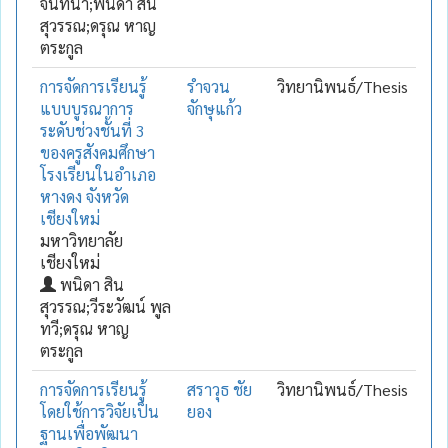
จันทนา;พนิดา สิน
สุวรรณ;ดรุณ หาญ
ตระกูล
การจัดการเรียนรู้
รำจวน
วิทยานิพนธ์/Thesis
แบบบูรณาการ
จักษุแก้ว
ระดับช่วงชั้นที่ 3
ของครูสังคมศึกษา
โรงเรียนในอำเภอ
หางดง จังหวัด
เชียงใหม่
มหาวิทยาลัย
เชียงใหม่
พนิดา สิน
สุวรรณ;วีระวัฒน์ พูล
ทวี;ดรุณ หาญ
ตระกูล
การจัดการเรียนรู้
สราวุธ ชัย
วิทยานิพนธ์/Thesis
โดยใช้การวิจัยเป็น
ยอง
ฐานเพื่อพัฒนา