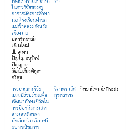
พัฒนาความสามารถ
ทวี
ในการวิจัยของครู
อาสาสมัครการศึกษา
นอกโรงเรียนตำบล
แม่ฟ้าหลวง จังหวัด
เชียงราย
มหาวิทยาลัย
เชียงใหม่
อุเทน
ปัญโญ;อนุรักษ์
ปัญญานุ
วัฒน์;เกียรติสุดา
ศรีสุข
กระบวนการวิจัย
วิภาพร เลิศ
วิทยานิพนธ์/Thesis
แบบมีส่วนร่วมเพื่อ
สุขสถาพร
พัฒนาทักษะชีวิตใน
การป้องกันการเสพ
สารเสพติดของ
นักเรียนโรงเรียนศรี
ธนาพณิชยการ