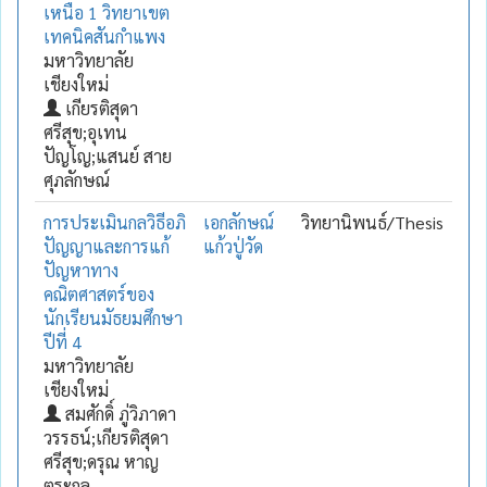
เหนือ 1 วิทยาเขต
เทคนิคสันกำแพง
มหาวิทยาลัย
เชียงใหม่
เกียรติสุดา
ศรีสุข;อุเทน
ปัญโญ;แสนย์ สาย
ศุภลักษณ์
การประเมินกลวิธีอภิ
เอกลักษณ์
วิทยานิพนธ์/Thesis
ปัญญาและการแก้
แก้วปู่วัด
ปัญหาทาง
คณิตศาสตร์ของ
นักเรียนมัธยมศึกษา
ปีที่ 4
มหาวิทยาลัย
เชียงใหม่
สมศักดิ์ ภู่วิภาดา
วรรธน์;เกียรติสุดา
ศรีสุข;ดรุณ หาญ
ตระกูล