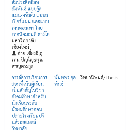
สัมประสิทธิ์สห
สัมพันธ์ แบบกู๊ด
แมน-ครัสคัล แบบส
เปียร์แมน และแบบ
เคนดอลเทา โดย
เทคนิคมอนติ คาร์โล
มหาวิทยาลัย
เชียงใหม่
ต่าย เซี่ยงฉี;อุ
เทน ปัญโญ;ดรุณ
หาญตระกูล
การจัดการเรียนการ
นันทพร จุล
วิทยานิพนธ์/Thesis
สอนที่เน้นผู้เรียน
พันธ์
เป็นสำคัญในวิชา
สังคมศึกษาสำหรับ
นักเรียนระดับ
มัธยมศึกษาตอน
ปลายโรงเรียนปริ
นส์รอยแยลส์
วิทยาลัย