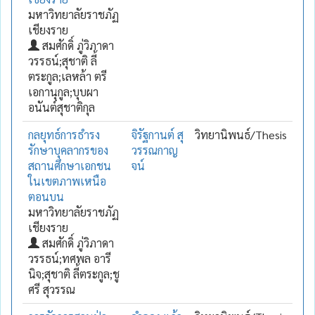
มหาวิทยาลัยราชภัฏ
เชียงราย
สมศักดิ์ ภู่วิภาดา
วรรธน์;สุชาติ ลี้
ตระกูล;เลหล้า ตรี
เอกานุกูล;บุบผา
อนันต์สุชาติกุล
กลยุทธ์การธำรง
จิรัฐกานต์ สุ
วิทยานิพนธ์/Thesis
รักษาบุคลากรของ
วรรณกาญ
สถานศึกษาเอกชน
จน์
ในเขตภาพเหนือ
ตอนบน
มหาวิทยาลัยราชภัฏ
เชียงราย
สมศักดิ์ ภู่วิภาดา
วรรธน์;ทศพล อารี
นิจ;สุชาติ ลี้ตระกูล;ชู
ศรี สุวรรณ