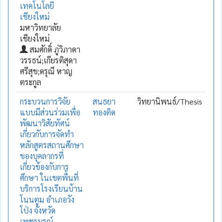
เทคโนโลยี
เชียงใหม่
มหาวิทยาลัย
เชียงใหม่
สมศักดิ์ ภู่วิภาดา
วรรธน์;เกียรติสุดา
ศรีสุข;ดรุณี หาญ
ตระกูล
กระบวนการวิจัย
สนธยา
วิทยานิพนธ์/Thesis
แบบมีส่วนร่วมเพื่อ
ทองติด
พัฒนาวิสัยทัศน์
เกี่ยวกับการจัดทำ
หลักสูตรสถานศึกษา
ของบุคลากรที่
เกี่ยวข้องกับการ
ศึกษา ในเขตพื้นที่
บริการโรงเรียนบ้าน
โนนตูม อำเภอวัง
โป่ง จังหวัด
เพชรบูรณ์