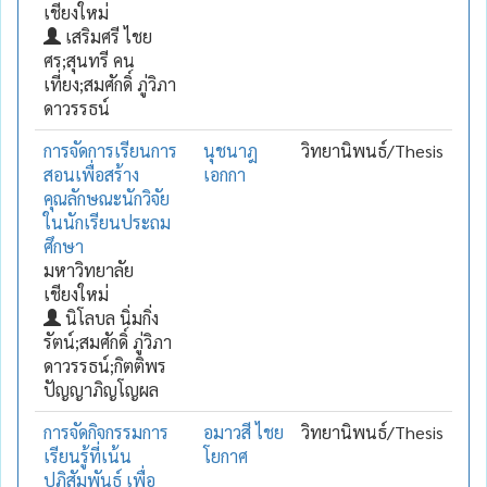
เชียงใหม่
เสริมศรี ไชย
ศร;สุนทรี คน
เที่ยง;สมศักดิ์ ภู่วิภา
ดาวรรธน์
การจัดการเรียนการ
นุชนาฎ
วิทยานิพนธ์/Thesis
สอนเพื่อสร้าง
เอกกา
คุณลักษณะนักวิจัย
ในนักเรียนประถม
ศึกษา
มหาวิทยาลัย
เชียงใหม่
นิโลบล นิ่มกิ่ง
รัตน์;สมศักดิ์ ภู่วิภา
ดาวรรธน์;กิตติพร
ปัญญาภิญโญผล
การจัดกิจกรรมการ
อมาวสี ไชย
วิทยานิพนธ์/Thesis
เรียนรู้ที่เน้น
โยกาศ
ปฏิสัมพันธ์ เพื่อ