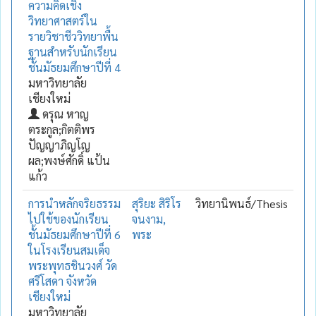
ความคิดเชิง
วิทยาศาสตร์ใน
รายวิชาชีววิทยาพื้น
ฐานสำหรับนักเรียน
ชั้นมัธยมศึกษาปีที่ 4
มหาวิทยาลัย
เชียงใหม่
ดรุณ หาญ
ตระกูล;กิตติพร
ปัญญาภิญโญ
ผล;พงษ์ศักดิ์ แป้น
แก้ว
การนำหลักจริยธรรม
สุริยะ สิริโร
วิทยานิพนธ์/Thesis
ไปใช้ของนักเรียน
จนงาม,
ชั้นมัธยมศึกษาปีที่ 6
พระ
ในโรงเรียนสมเด็จ
พระพุทธชินวงศ์ วัด
ศรีโสดา จังหวัด
เชียงใหม่
มหาวิทยาลัย