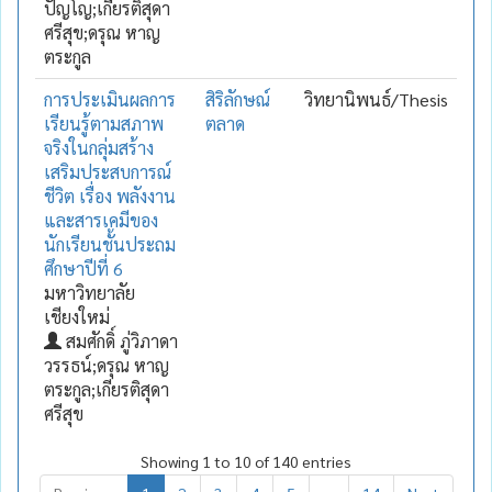
ปัญโญ;เกียรติสุดา
ศรีสุข;ดรุณ หาญ
ตระกูล
การประเมินผลการ
สิริลักษณ์
วิทยานิพนธ์/Thesis
เรียนรู้ตามสภาพ
ตลาด
จริงในกลุ่มสร้าง
เสริมประสบการณ์
ชีวิต เรื่อง พลังงาน
และสารเคมีของ
นักเรียนชั้นประถม
ศึกษาปีที่ 6
มหาวิทยาลัย
เชียงใหม่
สมศักดิ์ ภู่วิภาดา
วรรธน์;ดรุณ หาญ
ตระกูล;เกียรติสุดา
ศรีสุข
Showing 1 to 10 of 140 entries