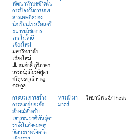
พัฒนาทักษะชีวิตใน
การป้องกันการเสพ
สารเสพติดของ
นักเรียนโรงเรียนศรี
ธนาพณิชยการ
เทคโนโลยี
เชียงใหม่
มหาวิทยาลัย
เชียงใหม่
สมศักดิ์ ภู่วิภาดา
วรรธน์;เกียรติสุดา
ศรีสุข;ดรุณี หาญ
ตระกูล
กระบวนการสร้าง
พรรณี มา
วิทยานิพนธ์/Thesis
การคงอยู่ของอัต
มาตร์
ลักษณ์สำหรับ
เยาวชนชาติพันธุ์ดา
ราอั้งในสังคมพหุ
วัฒนธรรมจังหวัด
เชียงราย