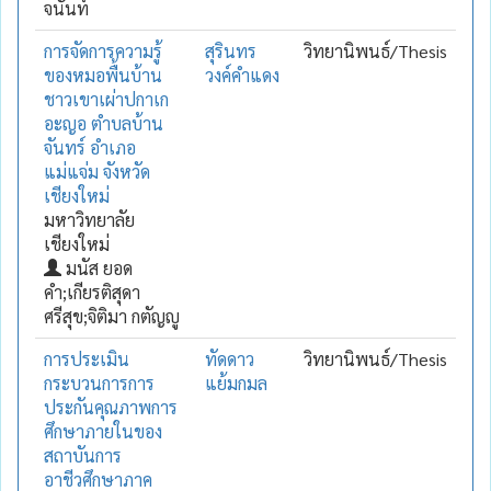
จนันท์
การจัดการความรู้
สุรินทร
วิทยานิพนธ์/Thesis
ของหมอพื้นบ้าน
วงค์คำแดง
ชาวเขาเผ่าปกาเก
อะญอ ตำบลบ้าน
จันทร์ อำเภอ
แม่แจ่ม จังหวัด
เชียงใหม่
มหาวิทยาลัย
เชียงใหม่
มนัส ยอด
คำ;เกียรติสุดา
ศรีสุข;จิติมา กตัญญู
การประเมิน
ทัดดาว
วิทยานิพนธ์/Thesis
กระบวนการการ
แย้มกมล
ประกันคุณภาพการ
ศึกษาภายในของ
สถาบันการ
อาชีวศึกษาภาค