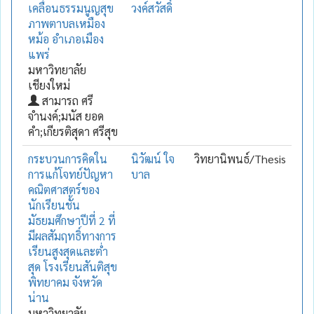
เคลื่อนธรรมนูญสุข
วงค์สวัสดิ์
ภาพตาบลเหมือง
หม้อ อำเภอเมือง
แพร่
มหาวิทยาลัย
เชียงใหม่
สามารถ ศรี
จำนงค์;มนัส ยอด
คำ;เกียรติสุดา ศรีสุข
กระบวนการคิดใน
นิวัฒน์ ใจ
วิทยานิพนธ์/Thesis
การแก้โจทย์ปัญหา
บาล
คณิตศาสตร์ของ
นักเรียนชั้น
มัธยมศึกษาปีที่ 2 ที่
มีผลสัมฤทธิ์ทางการ
เรียนสูงสุดและต่ำ
สุด โรงเรียนสันติสุข
พิทยาคม จังหวัด
น่าน
มหาวิทยาลัย