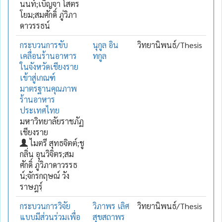
นนท์;เบ็ญจา โสตร
โยม;สมศักดิ์ ภู่วิภา
ดาวรรธน์
กระบวนการขับ
นุกูล อิน
วิทยานิพนธ์/Thesis
เคลื่อนร้านอาหาร
ทกูล
ในจังหวัดเชียงราย
เข้าสู่เกณฑ์
มาตรฐานคุณภาพ
ร้านอาหาร
ประเทศไทย
มหาวิทยาลัยราชภัฏ
เชียงราย
ไมตรี สุทธจิตต์;ชู
กลิ่น อุนวิจิตร;สม
ศักดิ์ ภู่วิภาดาวรรธ
น์;จักรกฤษณ์ วัง
ราษฎรฺ์
กระบวนการวิจัย
วิภาพร เลิศ
วิทยานิพนธ์/Thesis
แบบมีส่วนร่วมเพื่อ
สุขสถาพร