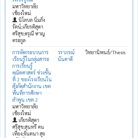
มหาวิทยาลัย
เชียงใหม่
นิโลบล นิ่มกิ่ง
รัตน์;เกียรติสุดา
ศรีสุข;ดรุณี หาญ
ตระกูล
การจัดกระบวนการ
วราภรณ์
วิทยานิพนธ์/Thesis
เรียนรู้ในกลุ่มสาระ
นันตาดี
การเรียนรู้
คณิตศาสตร์ ช่วงชั้น
ที่ 2 ของโรงเรียนใน
สังกัดสำนักงาน เขต
พื้นที่การศึกษา
ลำพูน เขต 2
มหาวิทยาลัย
เชียงใหม่
เกียรติสุดา
ศรีสุข;สุนทรี คน
เที่ยง;จินตนา สุจ