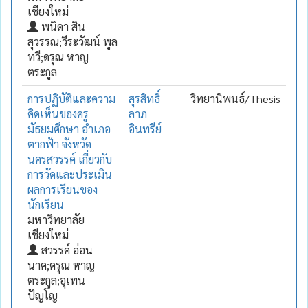
เชียงใหม่
พนิดา สิน
สุวรรณ;วีระวัฒน์ พูล
ทวี;ดรุณ หาญ
ตระกูล
การปฏิบัติและความ
สุรสิทธิ์
วิทยานิพนธ์/Thesis
คิดเห็นของครู
ลาภ
มัธยมศึกษา อำเภอ
อินทรีย์
ตากฟ้า จังหวัด
นครสวรรค์ เกี่ยวกับ
การวัดและประเมิน
ผลการเรียนของ
นักเรียน
มหาวิทยาลัย
เชียงใหม่
สวรรค์ อ่อน
นาค;ดรุณ หาญ
ตระกูล;อุเทน
ปัญโญ