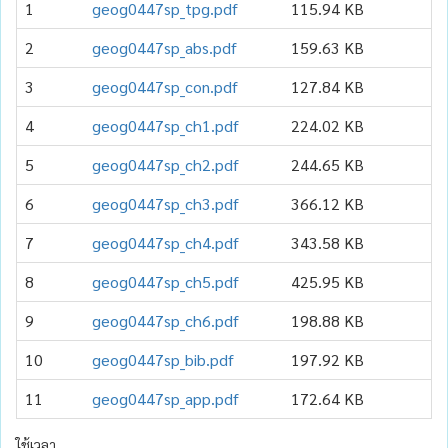
1
geog0447sp_tpg.pdf
115.94 KB
1
2
geog0447sp_abs.pdf
159.63 KB
1
3
geog0447sp_con.pdf
127.84 KB
1
4
geog0447sp_ch1.pdf
224.02 KB
1
5
geog0447sp_ch2.pdf
244.65 KB
2
6
geog0447sp_ch3.pdf
366.12 KB
1
7
geog0447sp_ch4.pdf
343.58 KB
1
8
geog0447sp_ch5.pdf
425.95 KB
1
9
geog0447sp_ch6.pdf
198.88 KB
1
10
geog0447sp_bib.pdf
197.92 KB
1
11
geog0447sp_app.pdf
172.64 KB
1
ใช้เวลา