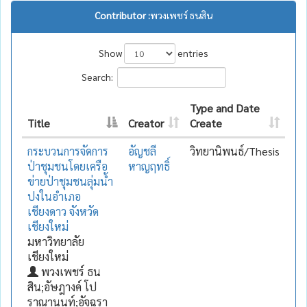
Contributor :
พวงเพชร์ ธนสิน
Show
entries
Search:
Type and Date
Title
Creator
Create
กระบวนการจัดการ
อัญชลี
วิทยานิพนธ์/Thesis
ป่าชุมชนโดยเครือ
หาญฤทธิ์
ข่ายป่าชุมชนลุ่มน้ำ
ปงในอำเภอ
เชียงดาว จังหวัด
เชียงใหม่
มหาวิทยาลัย
เชียงใหม่
พวงเพชร์ ธน
สิน;อัษฎางค์ โป
ราณานนท์;อัจฉรา