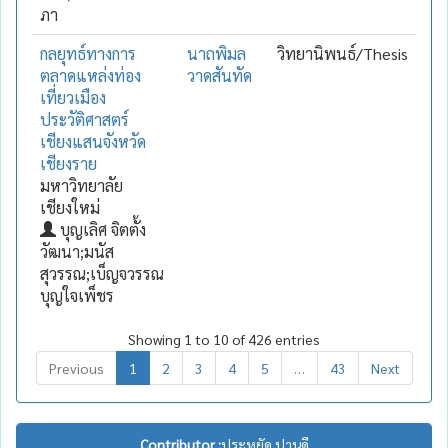
ภา
กลยุทธ์ทางการ
นาถพิมล
วิทยานิพนธ์/Thesis
ตลาดแหล่งท่อง
วาดสันทัด
เที่ยวเมือง
ประวัติศาสตร์
เชียงแสนจังหวัด
เชียงราย
มหาวิทยาลัย
เชียงใหม่
บุญเลิศ จิตตั้ง
วัฒนา;มนัส
สุวรรณ;เบ็ญจวรรณ
บุญใจเพ็ชร
Showing 1 to 10 of 426 entries
Previous
1
2
3
4
5
…
43
Next
Contributor :
ประหยัด ปานดี