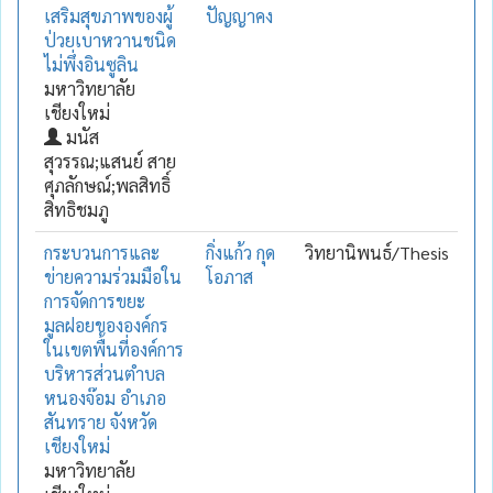
เสริมสุขภาพของผู้
ปัญญาคง
ป่วยเบาหวานชนิด
ไม่พึ่งอินซูลิน
มหาวิทยาลัย
เชียงใหม่
มนัส
สุวรรณ;แสนย์ สาย
ศุภลักษณ์;พลสิทธิ์
สิทธิชมภู
กระบวนการและ
กิ่งแก้ว กุด
วิทยานิพนธ์/Thesis
ข่ายความร่วมมือใน
โอภาส
การจัดการขยะ
มูลฝอยขององค์กร
ในเขตพื้นที่องค์การ
บริหารส่วนตำบล
หนองจ๊อม อำเภอ
สันทราย จังหวัด
เชียงใหม่
มหาวิทยาลัย