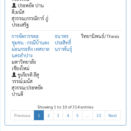
ประหยัด ปาน
ดี;มนัส
สุวรรณ;กรรณิการ์ ภู่
ประเสริฐ
การจัดการขยะ
ธนาพร
วิทยานิพนธ์/Thesis
ชุมชน : กรณีบ้านดง
ประสิทธิ์
ม่อนกระทิง เทศบาล
นราพันธุ์
นครลำปาง
มหาวิทยาลัย
เชียงใหม่
ชูเกียรติ ลีสุ
วรรณ์;มนัส
สุวรรณ;ประหยัด
ปานดี
Showing 1 to 10 of 314 entries
Previous
1
2
3
4
5
…
32
Next