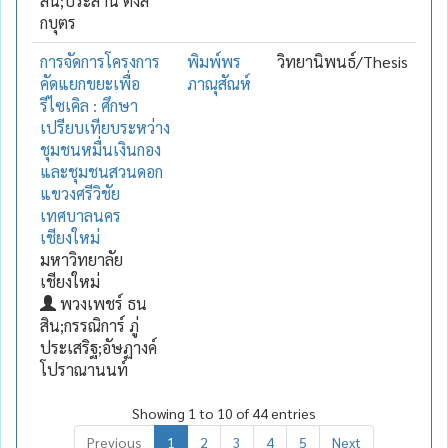
สิน;ประสาน ตังสิ
กบุตร
การจัดการโครงการ
พิมพ์พร
วิทยานิพนธ์/Thesis
คัดแยกขยะเพื่อ
ภาณุสัณห์
รีไซเคิล : ศึกษา
เปรียบเทียบระหว่าง
ชุมชนหมื่นเงินกอง
และชุมชนสวนดอก
แขวงศรีวิชัย
เทศบาลนคร
เชียงใหม่
มหาวิทยาลัย
เชียงใหม่
พวงเพชร์ ธน
สิน;กรรณิการ์ ภู่
ประเสริฐ;อัษฏางค์
โปราณานนท์
Showing 1 to 10 of 44 entries
Previous
1
2
3
4
5
Next