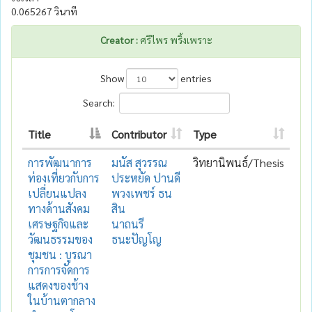
0.065267 วินาที
Creator :
ศรีไพร พริ้งเพราะ
Show
entries
Search:
Title
Contributor
Type
การพัฒนาการ
มนัส สุวรรณ
วิทยานิพนธ์/Thesis
ท่องเที่ยวกับการ
ประหยัด ปานดี
เปลี่ยนแปลง
พวงเพชร์ ธน
ทางด้านสังคม
สิน
เศรษฐกิจและ
นาถนรี
วัฒนธรรมของ
ธนะปัญโญ
ชุมชน : บูรณา
การการจัดการ
แสดงของช้าง
ในบ้านตากลาง