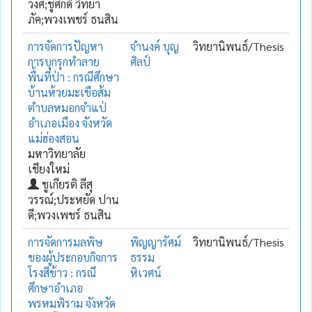
วงศ์;ชูศักดิ์ วิทยา
ภัค;พวงเพชร์ ธนสิน
การจัดการปัญหา
จำนงค์ บุญ
วิทยานิพนธ์/Thesis
การบุกรุกทำลาย
ศิลป์
พื้นที่ป่า : กรณีศึกษา
บ้านห้วยมะเขือส้ม
ตำบลหมอกจำแป่
อำเภอเมือง จังหวัด
แม่ฮ่องสอน
มหาวิทยาลัย
เชียงใหม่
ชูเกียรติ ลีสุ
วรรณ์;ประหยัด ปาน
ดี;พวงเพชร์ ธนสิน
การจัดการมลพิษ
พิญญารัศม์
วิทยานิพนธ์/Thesis
ของผู้ประกอบกิจการ
ธรรม
โรงสีข้าว : กรณี
หิเวศน์
ศึกษาอำเภอ
พรหมพิราม จังหวัด