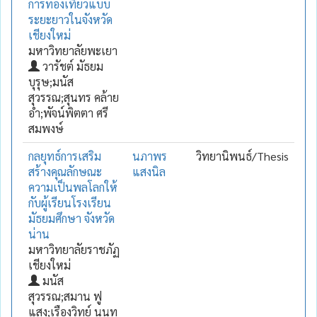
การท่องเที่ยวแบบ
ระยะยาวในจังหวัด
เชียงใหม่
มหาวิทยาลัยพะเยา
วารัชต์ มัธยม
บุรุษ;มนัส
สุวรรณ;สุนทร คล้าย
อ่ำ;พัจน์พิตตา ศรี
สมพงษ์
กลยุทธ์การเสริม
นภาพร
วิทยานิพนธ์/Thesis
สร้างคุณลักษณะ
แสงนิล
ความเป็นพลโลกให้
กับผู้เรียนโรงเรียน
มัธยมศึกษา จังหวัด
น่าน
มหาวิทยาลัยราชภัฏ
เชียงใหม่
มนัส
สุวรรณ;สมาน ฟู
แสง;เรืองวิทย์ นนท