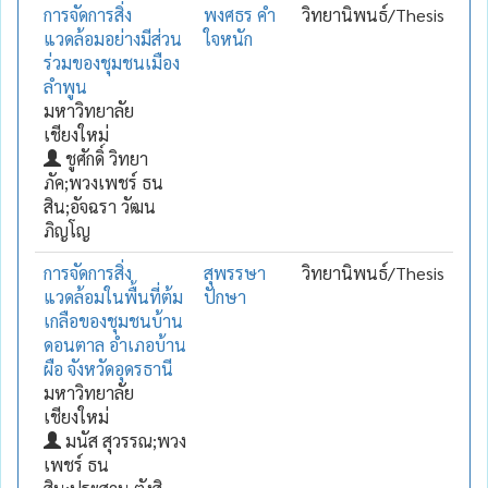
การจัดการสิ่ง
พงศธร คำ
วิทยานิพนธ์/Thesis
แวดล้อมอย่างมีส่วน
ใจหนัก
ร่วมของชุมชนเมือง
ลำพูน
มหาวิทยาลัย
เชียงใหม่
ชูศักดิ์ วิทยา
ภัค;พวงเพชร์ ธน
สิน;อัจฉรา วัฒน
ภิญโญ
การจัดการสิ่ง
สุพรรษา
วิทยานิพนธ์/Thesis
แวดล้อมในพื้นที่ต้ม
ปักษา
เกลือของชุมชนบ้าน
ดอนตาล อำเภอบ้าน
ผือ จังหวัดอุดรธานี
มหาวิทยาลัย
เชียงใหม่
มนัส สุวรรณ;พวง
เพชร์ ธน