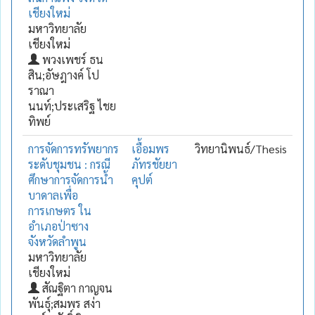
เชียงใหม่
มหาวิทยาลัย
เชียงใหม่
พวงเพชร์ ธน
สิน;อัษฎางค์ โป
ราณา
นนท์;ประเสริฐ ไชย
ทิพย์
การจัดการทรัพยากร
เอื้อมพร
วิทยานิพนธ์/Thesis
ระดับชุมชน : กรณี
ภัทรชัยยา
ศึกษาการจัดการน้ำ
คุปต์
บาดาลเพื่อ
การเกษตร ใน
อำเภอป่าซาง
จังหวัดลำพูน
มหาวิทยาลัย
เชียงใหม่
สัณฐิตา กาญจน
พันธุ์;สมพร สง่า