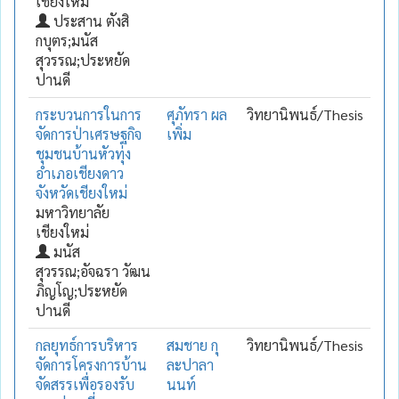
เชียงใหม่
ประสาน ตังสิ
กบุตร;มนัส
สุวรรณ;ประหยัด
ปานดี
กระบวนการในการ
ศุภัทรา ผล
วิทยานิพนธ์/Thesis
จัดการป่าเศรษฐกิจ
เพิ่ม
ชุมชนบ้านหัวทุ่ง
อำเภอเชียงดาว
จังหวัดเชียงใหม่
มหาวิทยาลัย
เชียงใหม่
มนัส
สุวรรณ;อัจฉรา วัฒน
ภิญโญ;ประหยัด
ปานดี
กลยุทธ์การบริหาร
สมชาย กุ
วิทยานิพนธ์/Thesis
จัดการโครงการบ้าน
ละปาลา
จัดสรรเพื่อรองรับ
นนท์