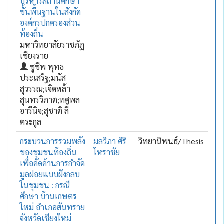
บริหารสถานศึกษา
ขั้นพื้นฐานในสังกัด
องค์กรปกครองส่วน
ท้องถิ่น
มหาวิทยาลัยราชภัฏ
เชียงราย
ชูชีพ พุทธ
ประเสริฐ;มนัส
สุวรรณ;เจิดหล้า
สุนทรวิภาต;ทศพล
อารีนิจ;สุชาติ ลี้
ตระกูล
กระบวนการรวมพลัง
มลวิภา ศิริ
วิทยานิพนธ์/Thesis
ของชุมชนท้องถิ่น
โหราชัย
เพื่อคัดค้านการกำจัด
มูลฝอยแบบฝังกลบ
ในชุมชน : กรณี
ศึกษา บ้านเกษตร
ใหม่ อำเภอสันทราย
จังหวัดเชียงใหม่