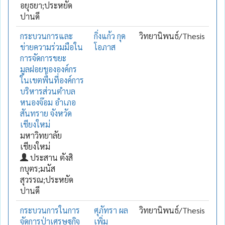
อยุธยา;ประหยัด
ปานดี
กระบวนการและ
กิ่งแก้ว กุด
วิทยานิพนธ์/Thesis
ข่ายความร่วมมือใน
โอภาส
การจัดการขยะ
มูลฝอยขององค์กร
ในเขตพื้นที่องค์การ
บริหารส่วนตำบล
หนองจ๊อม อำเภอ
สันทราย จังหวัด
เชียงใหม่
มหาวิทยาลัย
เชียงใหม่
ประสาน ตังสิ
กบุตร;มนัส
สุวรรณ;ประหยัด
ปานดี
กระบวนการในการ
ศุภัทรา ผล
วิทยานิพนธ์/Thesis
จัดการป่าเศรษฐกิจ
เพิ่ม