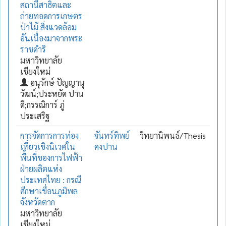
สถานีสาธิตและ
ถ่ายทอดการเกษตร
ป่าไม้ สิ่งแวดล้อม
อันเนื่องมาจากพระ
ราชดำริ
มหาวิทยาลัย
เชียงใหม่
อนุรักษ์ ปัญญานุ
วัฒน์;ประหยัด ปาน
ดี;กรรณิการ์ ภู่
ประเสริฐ
การจัดการการท่อง
จันทร์ทิพย์
วิทยานิพนธ์/Thesis
เที่ยวเชิงนิเวศใน
คงปาน
พื้นที่ของการไฟฟ้า
ฝ่ายผลิตแห่ง
ประเทศไทย : กรณี
ศึกษาเขื่อนภูมิพล
จังหวัดตาก
มหาวิทยาลัย
เชียงใหม่