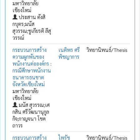
มหาวิทยาลัย
เชียงใหม่
ประสาน ตังสิ
กบุตร;มนัส
สุวรรณ;ชูเกียรติ ลีสุ
วรรณ์
กระบวนการสร้าง
เนติพร ศรี
วิทยานิพนธ์/Thesis
ความผูกพันของ
พิชญาการ
พนักงานต่อองค์กร :
กรณีศึกษาพนักงาน
ธนาคารธนชาต
จังหวัดเชียงใหม่
มหาวิทยาลัย
เชียงใหม่
มนัส สุวรรณ;เศ
กสิน ศรีวัฒนานุกูล
กิจ;กาญจนา โชค
ถาวร
กระบวนการสร้าง
ไพรัช
วิทยานิพนธ์/Thesis