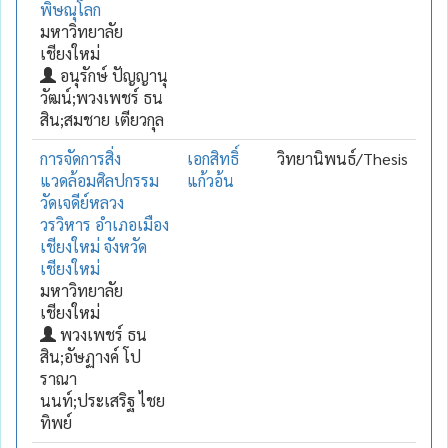
พิษณุโลก
มหาวิทยาลัย
เชียงใหม่
อนุรักษ์ ปัญญานุ
วัฒน์;พวงเพชร์ ธน
สิน;สมชาย เตียวกุล
การจัดการสิ่ง
เอกสิทธิ์
วิทยานิพนธ์/Thesis
แวดล้อมศิลปกรรม
แก้วอ้น
วัดเจดีย์หลวง
วรวิหาร อำเภอเมือง
เชียงใหม่ จังหวัด
เชียงใหม่
มหาวิทยาลัย
เชียงใหม่
พวงเพชร์ ธน
สิน;อัษฏางค์ โป
ราณา
นนท์;ประเสริฐ ไชย
ทิพย์