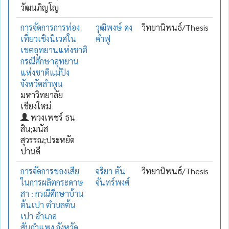
วัฒนภิญโญ
การจัดการการท่อง
วุฒิพงษ์ ดง
วิทยานิพนธ์/Thesis
เที่ยวเชิงนิเวศใน
คำฟู
เขตอุทยานแห่งชาติ
กรณีศึกษาอุทยาน
แห่งชาติแม่ปิง
จังหวัดลำพูน
มหาวิทยาลัย
เชียงใหม่
พวงเพชร์ ธน
สิน;มนัส
สุวรรณ;ประหยัด
ปานดี
การจัดการของเสีย
จริยา ตัน
วิทยานิพนธ์/Thesis
ในการผลิตกระดาษ
จันทร์พงศ์
สา : กรณีศึกษาบ้าน
ต้นเปา ตำบลต้น
เปา อำเภอ
สันกำแพง จังหวัด