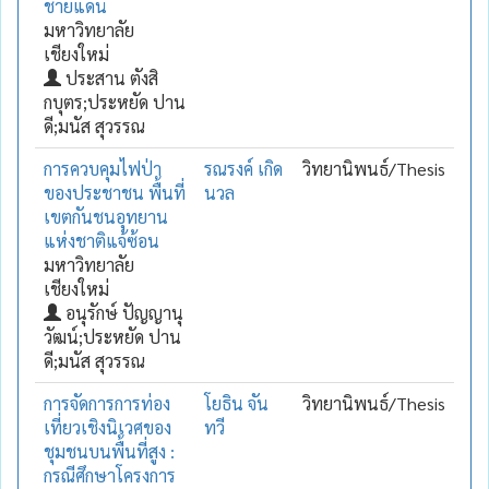
ชายแดน
มหาวิทยาลัย
เชียงใหม่
ประสาน ตังสิ
กบุตร;ประหยัด ปาน
ดี;มนัส สุวรรณ
การควบคุมไฟป่า
รณรงค์ เกิด
วิทยานิพนธ์/Thesis
ของประชาชน พื้นที่
นวล
เขตกันชนอุทยาน
แห่งชาติแจ้ซ้อน
มหาวิทยาลัย
เชียงใหม่
อนุรักษ์ ปัญญานุ
วัฒน์;ประหยัด ปาน
ดี;มนัส สุวรรณ
การจัดการการท่อง
โยธิน จัน
วิทยานิพนธ์/Thesis
เที่ยวเชิงนิเวศของ
ทวี
ชุมชนบนพื้นที่สูง :
กรณีศึกษาโครงการ