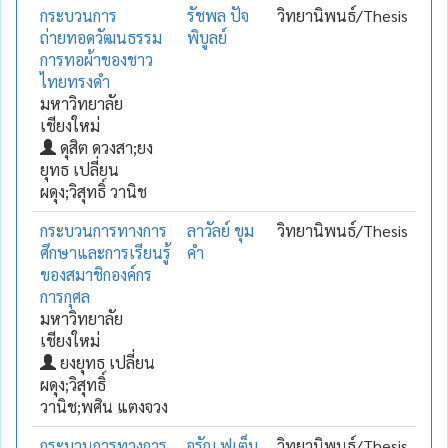
กระบวนการ
รัชพล ปัจ
วิทยานิพนธ์/Thesis
ถ่ายทอดวัฒนธรรม
พิบูลย์
การทอผ้าของชาว
ไทยทรงดำ
มหาวิทยาลัย
เชียงใหม่
ดุสิต ดวงสา;ยง
ยุทธ เปลี่ยน
ผดุง;วิสุทธิ์ วานิช
กระบวนการทางการ
ลาวัลย์ ขุม
วิทยานิพนธ์/Thesis
ศึกษาและการเรียนรู้
คำ
ของสมาชิกองค์กร
การกุศล
มหาวิทยาลัย
เชียงใหม่
ยงยุทธ เปลี่ยน
ผดุง;วิสุทธิ์
วานิช;พศิน แตงจวง
กระบวนการทางการ
จรัญ ฟูเต็ม
วิทยานิพนธ์/Thesis