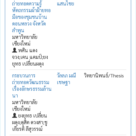
ถ่ายทอดความรู้
แสนไชย
หัตถกรรมผ้าฝ้ายทอ
มือของชุมชนบ้าน
ดอนหลวง จังหวัด
ลำพูน
มหาวิทยาลัย
เชียงใหม่
พศิน แดง
จวง;เคน แคมป์;ยง
ยุทธ เปลี่ยนผดุง
กระบวนการ
วัลลภ มณี
วิทยานิพนธ์/Thesis
ถ่ายทอดวัฒนธรรม
เชษฐา
เรื่องอักษรธรรมล้าน
นา
มหาวิทยาลัย
เชียงใหม่
ยงยุทธ เปลี่ยน
ผดุง;ดุสิต ดวงสา;ชู
เกียรติ ลีสุวรรณ์