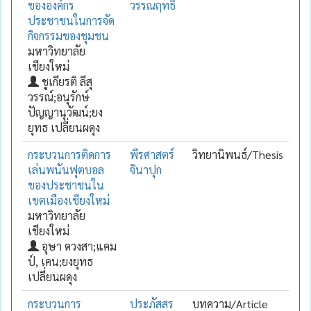
ขององค์กร
วรรณฤทธิ์
ประชาชนในการจัด
กิจกรรมของชุมชน
มหาวิทยาลัย
เชียงใหม่
ชูเกียรติ ลีสุ
วรรณ์;อนุรักษ์
ปัญญานุวัฒน์;ยง
ยุทธ เปลี่ยนผดุง
กระบวนการติดการ
พีรศาสตร์
วิทยานิพนธ์/Thesis
เล่นพนันฟุตบอล
จินาปุก
ของประชาชนใน
เขตเมืองเชียงใหม่
มหาวิทยาลัย
เชียงใหม่
อุษา ดวงสา;แคม
ป์, เคน;ยงยุทธ
เปลี่ยนผดุง
กระบวนการ
ประภัสสร
บทความ/Article