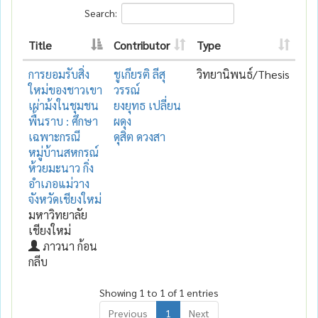
Search:
Title
Contributor
Type
การยอมรับสิ่ง
ชูเกียรติ ลีสุ
วิทยานิพนธ์/Thesis
ใหม่ของชาวเขา
วรรณ์
เผ่าม้งในชุมชน
ยงยุทธ เปลี่ยน
พื้นราบ : ศึกษา
ผดุง
เฉพาะกรณี
ดุสิต ดวงสา
หมู่บ้านสหกรณ์
ห้วยมะนาว กิ่ง
อำเภอแม่วาง
จังหวัดเชียงใหม่
มหาวิทยาลัย
เชียงใหม่
ภาวนา ก้อน
กลีบ
Showing 1 to 1 of 1 entries
Previous
1
Next