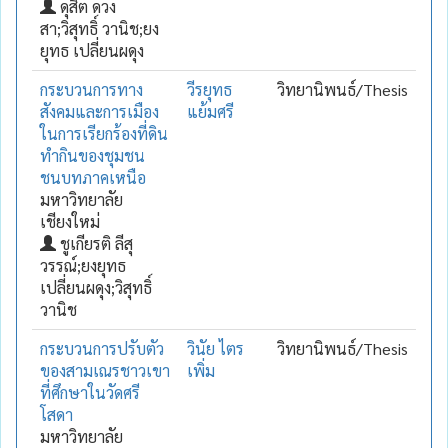
ดุสิต ดวง
สา;วิสุทธิ์ วานิช;ยง
ยุทธ เปลี่ยนผดุง
กระบวนการทาง
วีรยุทธ
วิทยานิพนธ์/Thesis
สังคมและการเมือง
แย้มศรี
ในการเรียกร้องที่ดิน
ทำกินของชุมชน
ชนบทภาคเหนือ
มหาวิทยาลัย
เชียงใหม่
ชูเกียรติ ลีสุ
วรรณ์;ยงยุทธ
เปลี่ยนผดุง;วิสุทธิ์
วานิช
กระบวนการปรับตัว
วินัย ไตร
วิทยานิพนธ์/Thesis
ของสามเณรชาวเขา
เพิ่ม
ที่ศึกษาในวัดศรี
โสดา
มหาวิทยาลัย