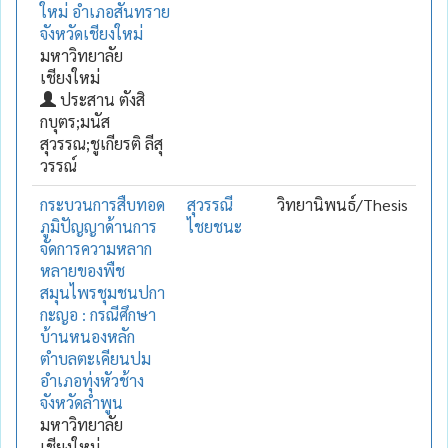
ใหม่ อำเภอสันทราย
จังหวัดเชียงใหม่
มหาวิทยาลัย
เชียงใหม่
ประสาน ตังสิ
กบุตร;มนัส
สุวรรณ;ชูเกียรติ ลีสุ
วรรณ์
กระบวนการสืบทอด
สุวรรณี
วิทยานิพนธ์/Thesis
ภูมิปัญญาด้านการ
ไชยชนะ
จัดการความหลาก
หลายของพืช
สมุนไพรชุมชนปกา
กะญอ : กรณีศึกษา
บ้านหนองหลัก
ตำบลตะเคียนปม
อำเภอทุ่งหัวช้าง
จังหวัดลำพูน
มหาวิทยาลัย
เชียงใหม่