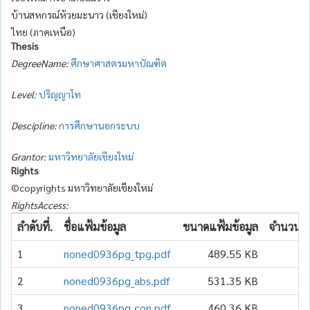
บ้านสหกรณ์ห้วยมะนาว (เชียงใหม่)
ไทย (ภาคเหนือ)
Thesis
DegreeName:
ศึกษาศาสตรมหาบัณฑิต
Level:
ปริญญาโท
Descipline:
การศึกษานอกระบบ
Grantor:
มหาวิทยาลัยเชียงใหม่
Rights
©copyrights มหาวิทยาลัยเชียงใหม่
RightsAccess:
ลำดับที่.
ชื่อแฟ้มข้อมูล
ขนาดแฟ้มข้อมูล
จำนวนเข้
1
noned0936pg_tpg.pdf
489.55 KB
2
noned0936pg_abs.pdf
531.35 KB
3
noned0936pg_con.pdf
460.36 KB