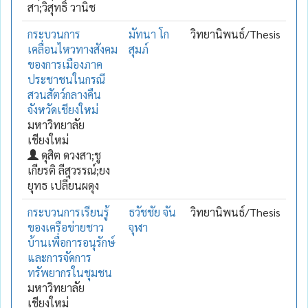
สา;วิสุทธิ์ วานิช
กระบวนการ
มัทนา โก
วิทยานิพนธ์/Thesis
เคลื่อนไหวทางสังคม
สุมภ์
ของการเมืองภาค
ประชาชนในกรณี
สวนสัตว์กลางคืน
จังหวัดเชียงใหม่
มหาวิทยาลัย
เชียงใหม่
ดุสิต ดวงสา;ชู
เกียรติ ลีสุวรรณ์;ยง
ยุทธ เปลี่ยนผดุง
กระบวนการเรียนรู้
ธวัชชัย จัน
วิทยานิพนธ์/Thesis
ของเครือข่ายชาว
จุฬา
บ้านเพื่อการอนุรักษ์
และการจัดการ
ทรัพยากรในชุมชน
มหาวิทยาลัย
เชียงใหม่