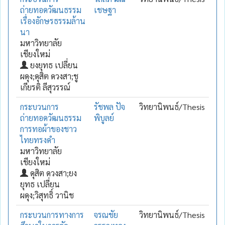
ถ่ายทอดวัฒนธรรม
เชษฐา
เรื่องอักษรธรรมล้าน
นา
มหาวิทยาลัย
เชียงใหม่
ยงยุทธ เปลี่ยน
ผดุง;ดุสิต ดวงสา;ชู
เกียรติ ลีสุวรรณ์
กระบวนการ
รัชพล ปัจ
วิทยานิพนธ์/Thesis
ถ่ายทอดวัฒนธรรม
พิบูลย์
การทอผ้าของชาว
ไทยทรงดำ
มหาวิทยาลัย
เชียงใหม่
ดุสิต ดวงสา;ยง
ยุทธ เปลี่ยน
ผดุง;วิสุทธิ์ วานิช
กระบวนการทางการ
จรณชัย
วิทยานิพนธ์/Thesis