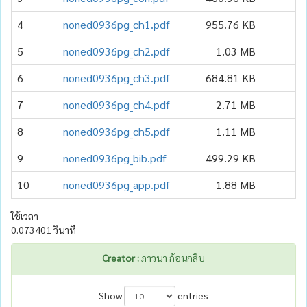
4
noned0936pg_ch1.pdf
955.76 KB
5
noned0936pg_ch2.pdf
1.03 MB
6
noned0936pg_ch3.pdf
684.81 KB
7
noned0936pg_ch4.pdf
2.71 MB
8
noned0936pg_ch5.pdf
1.11 MB
9
noned0936pg_bib.pdf
499.29 KB
10
noned0936pg_app.pdf
1.88 MB
ใช้เวลา
0.073401 วินาที
Creator :
ภาวนา ก้อนกลีบ
Show
entries