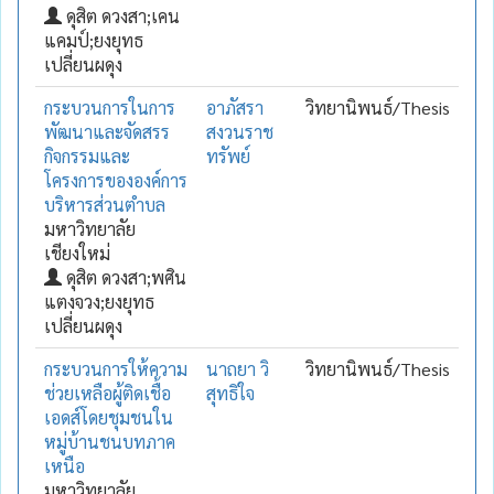
ดุสิต ดวงสา;เคน
แคมป์;ยงยุทธ
เปลี่ยนผดุง
กระบวนการในการ
อาภัสรา
วิทยานิพนธ์/Thesis
พัฒนาและจัดสรร
สงวนราช
กิจกรรมและ
ทรัพย์
โครงการขององค์การ
บริหารส่วนตำบล
มหาวิทยาลัย
เชียงใหม่
ดุสิต ดวงสา;พศิน
แตงจวง;ยงยุทธ
เปลี่ยนผดุง
กระบวนการให้ความ
นาถยา วิ
วิทยานิพนธ์/Thesis
ช่วยเหลือผู้ติดเชื้อ
สุทธิใจ
เอดส์โดยชุมชนใน
หมู่บ้านชนบทภาค
เหนือ
มหาวิทยาลัย