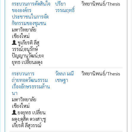
กระบวนการตัดสินใจ
ปรียา
วิทยานิพนธ์/Thesis
ขององค์กร
วรรณฤทธิ์
ประชาชนในการจัด
กิจกรรมของชุมชน
มหาวิทยาลัย
เชียงใหม่
ชูเกียรติ ลีสุ
วรรณ์;อนุรักษ์
ปัญญานุวัฒน์;ยง
ยุทธ เปลี่ยนผดุง
กระบวนการ
วัลลภ มณี
วิทยานิพนธ์/Thesis
ถ่ายทอดวัฒนธรรม
เชษฐา
เรื่องอักษรธรรมล้าน
นา
มหาวิทยาลัย
เชียงใหม่
ยงยุทธ เปลี่ยน
ผดุง;ดุสิต ดวงสา;ชู
เกียรติ ลีสุวรรณ์