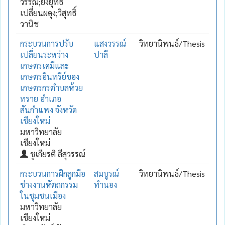
วรรณ์;ยงยุทธ
เปลี่ยนผดุง;วิสุทธิ์
วานิช
กระบวนการปรับ
แสงวรรณ์
วิทยานิพนธ์/Thesis
เปลี่ยนระหว่าง
ปาลี
เกษตรเคมีและ
เกษตรอินทรีย์ของ
เกษตรกรตำบลห้วย
ทราย อำเภอ
สันกำแพง จังหวัด
เชียงใหม่
มหาวิทยาลัย
เชียงใหม่
ชูเกียรติ ลีสุวรรณ์
กระบวนการฝึกลูกมือ
สมบูรณ์
วิทยานิพนธ์/Thesis
ช่างงานหัตถกรรม
ทำนอง
ในชุมชนเมือง
มหาวิทยาลัย
เชียงใหม่