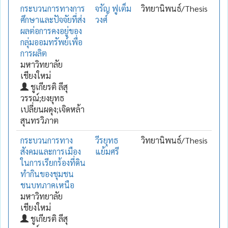
กระบวนการทางการ
จรัญ ฟูเต็ม
วิทยานิพนธ์/Thesis
ศึกษาและปัจจัยที่ส่ง
วงศ์
ผลต่อการคงอยู่ของ
กลุ่มออมทรัพย์เพื่อ
การผลิต
มหาวิทยาลัย
เชียงใหม่
ชูเกียรติ ลีสุ
วรรณ์;ยงยุทธ
เปลี่ยนผดุง;เจิดหล้า
สุนทรวิภาต
กระบวนการทาง
วีรยุทธ
วิทยานิพนธ์/Thesis
สังคมและการเมือง
แย้มศรี
ในการเรียกร้องที่ดิน
ทำกินของชุมชน
ชนบทภาคเหนือ
มหาวิทยาลัย
เชียงใหม่
ชูเกียรติ ลีสุ