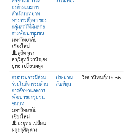
ศึกษาในการจัด
วรรณทอง
องค์กรและการ
ดำเนินบทบาท
ทางการศึกษา ของ
กลุ่มสตรีที่มีผลต่อ
การพัฒนาชุมชน
มหาวิทยาลัย
เชียงใหม่
ดุสิต ดวง
สา;วิสุทธิ์ วานิช;ยง
ยุทธ เปลี่ยนผดุง
กระบวนการมีส่วน
ประมาณ
วิทยานิพนธ์/Thesis
ร่วมในกิจกรรมด้าน
ตัณฑิกุล
การศึกษาและการ
พัฒนาของชุมชน
ชนบท
มหาวิทยาลัย
เชียงใหม่
ยงยุทธ เปลียน
ผดุง;ดุสิต ดวง