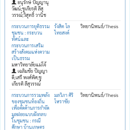
อนุรักษ์ ปัญญานุ
วัฒน์;ชูเกียรติ ลีสุ
วรรณ์;วิสุทธิ์ วานิช
กระบวนการยุติธรรม
รังสิต โล
วิทยานิพนธ์/Thesis
ชุมชน : กระบวน
ไทยสงค์
ทัศน์และ
กระบวนการเสริม
สร้างสังคมแห่งความ
เป็นธรรม
มหาวิทยาลัยแม่โจ้
เฉลิมชัย ปัญญา
ดี;เสรี พงศ์พิศ;ชู
เกียรติ ลีสุวรรณ์
กระบวนการรวมพลัง
มลวิภา ศิริ
วิทยานิพนธ์/Thesis
ของชุมชนท้องถิ่น
โหราชัย
เพื่อคัดค้านการกำจัด
มูลฝอยแบบฝังกลบ
ในชุมชน : กรณี
ศึกษา บ้านเกษตร