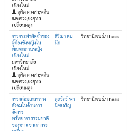
เชียงใหม่
ดุสิต ดวงสา;พศิน
แตงจวง;ยงยุทธ
เปลี่ยนผดุง
การกระทำผิดซ้ำของ
ศิริณา สม
วิทยานิพนธ์/Thesis
ผู้ต้องขังหญิงใน
นึก
ทัณฑสถานหญิง
เชียงใหม่
มหาวิทยาลัย
เชียงใหม่
ดุสิต ดวงสา;พศิน
แตงจวง;ยงยุทธ
เปลี่ยนผดุง
การกล่อมเกลาทาง
ตุลวัตร์ พา
วิทยานิพนธ์/Thesis
สังคมในด้านการ
นิชเจริญ
จัดการ
ทรัพยากรธรรมชาติ
ของชาวเขาเผ่ากระ