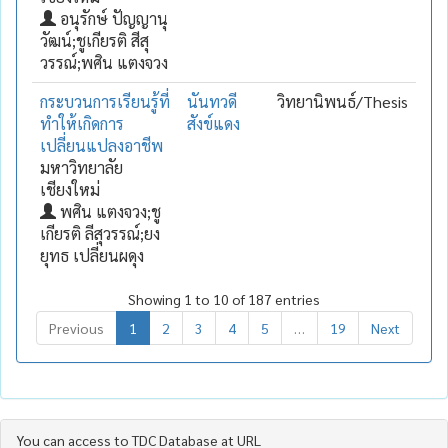
อนุรักษ์ ปัญญานุ
วัฒน์;ชูเกียรติ สีสุ
วรรณ์;พศิน แตงจวง
กระบวนการเรียนรู้ที่
นันทวดี
วิทยานิพนธ์/Thesis
ทำให้เกิดการ
สังข์แดง
เปลี่ยนแปลงอาชีพ
มหาวิทยาลัย
เชียงใหม่
พศิน แตงจวง;ชู
เกียรติ ลีสุวรรณ์;ยง
ยุทธ เปลี่ยนผดุง
Showing 1 to 10 of 187 entries
Previous
1
2
3
4
5
…
19
Next
You can access to TDC Database at URL