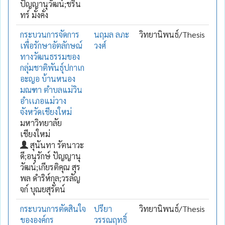
ปัญญานุวัฒน์;ชริน
ทร์ มั่งคั่ง
กระบวนการจัดการ
นฤมล ลภะ
วิทยานิพนธ์/Thesis
เพื่อรักษาอัตลักษณ์
วงศ์
ทางวัฒนธรรมของ
กลุ่มชาติพันธุ์ปกาเก
อะญอ บ้านหนอง
มณฑา ตำบลแม่วิน
อำเเภอแม่วาง
จังหวัดเชียงใหม่
มหาวิทยาลัย
เชียงใหม่
สุนันทา รัตนาวะ
ดี;อนุรักษ์ ปัญญานุ
วัฒน์;เกียรติคุณ สุร
พล ดำริห์กุล;วรลัญ
จก์ บุณยสุรัตน์
กระบวนการตัดสินใจ
ปรียา
วิทยานิพนธ์/Thesis
ขององค์กร
วรรณฤทธิ์