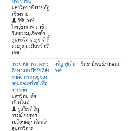
ประชาชน
มหาวิทยาลัยราชภัฏ
เชียงราย
วิชัย วงษ์
ใหญ่;มาณพ ภาษิต
วิไลธรรม;เจิดหล้า
สุนทรวิภาต;สุชาติ ลี้
ตระกูล;ปรมินทร์ อริ
เดช
กระบวนการทางการ
จรัญ ฟูเต็ม
วิทยานิพนธ์/Thesis
ศึกษาและปัจจัยที่ส่ง
วงศ์
ผลต่อการคงอยู่ของ
กลุ่มออมทรัพย์เพื่อ
การผลิต
มหาวิทยาลัย
เชียงใหม่
ชูเกียรติ ลีสุ
วรรณ์;ยงยุทธ
เปลี่ยนผดุง;เจิดหล้า
สุนทรวิภาต