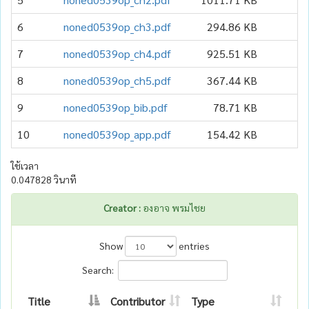
6
noned0539op_ch3.pdf
294.86 KB
7
noned0539op_ch4.pdf
925.51 KB
8
noned0539op_ch5.pdf
367.44 KB
9
noned0539op_bib.pdf
78.71 KB
10
noned0539op_app.pdf
154.42 KB
ใช้เวลา
0.047828 วินาที
Creator :
องอาจ พรมไชย
Show
entries
Search:
Title
Contributor
Type