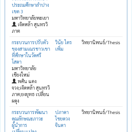
ประถมศึกษาลำปาง
เขต 3
มหาวิทยาลัยพะเยา
เจิดหล้า สุนทรวิ
ภาต
กระบวนการปรับตัว
วินัย ไตร
วิทยานิพนธ์/Thesis
ของสามเณรชาวเขา
เพิ่ม
ที่ศึกษาในวัดศรี
โสดา
มหาวิทยาลัย
เชียงใหม่
พศิน แตง
จวง;เจิดหล้า สุนทรวิ
ภาต;ยงยุทธ เปลี่ยน
ผดุง
กระบวนการพัฒนา
ปภาดา
วิทยานิพนธ์/Thesis
คุณลักษณะภาวะ
ไชยดวง
ผู้นำการ
จินดา
เปลี่ยนแปลง