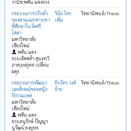
วานิช;พศิน แตงจวง
กระบวนการปรับตัว
วินัย ไตร
วิทยานิพนธ์/Thesis
ของสามเณรชาวเขา
เพิ่ม
ที่ศึกษาในวัดศรี
โสดา
มหาวิทยาลัย
เชียงใหม่
พศิน แตง
จวง;เจิดหล้า สุนทรวิ
ภาต;ยงยุทธ เปลี่ยน
ผดุง
กระบวนการพัฒนา
จิรภัทร วงศ์
วิทยานิพนธ์/Thesis
เอกลักษณ์ของหญิง
อ้าย
รักร่วมเพศ
มหาวิทยาลัย
เชียงใหม่
พศิน แตง
จวง;อนุรักษ์ ปัญญา
นุวัฒน์;ยงยุทธ