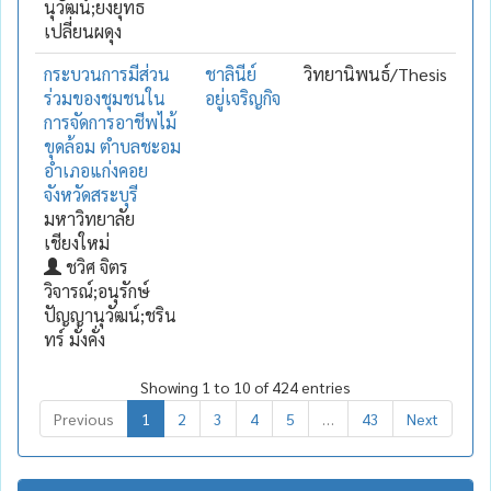
นุวัฒน์;ยงยุทธ
เปลี่ยนผดุง
กระบวนการมีส่วน
ชาลินีย์
วิทยานิพนธ์/Thesis
ร่วมของชุมชนใน
อยู่เจริญกิจ
การจัดการอาชีพไม้
ขุดล้อม ตำบลชะอม
อำเภอแก่งคอย
จังหวัดสระบุรี
มหาวิทยาลัย
เชียงใหม่
ชวิศ จิตร
วิจารณ์;อนุรักษ์
ปัญญานุวัฒน์;ชริน
ทร์ มั่งคั่ง
Showing 1 to 10 of 424 entries
Previous
1
2
3
4
5
…
43
Next