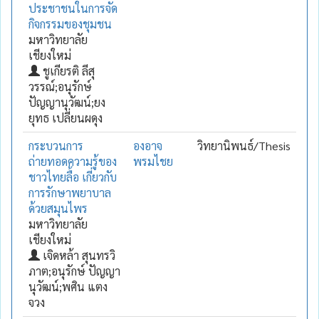
ประชาชนในการจัด
กิจกรรมของชุมชน
มหาวิทยาลัย
เชียงใหม่
ชูเกียรติ ลีสุ
วรรณ์;อนุรักษ์
ปัญญานุวัฒน์;ยง
ยุทธ เปลี่ยนผดุง
กระบวนการ
องอาจ
วิทยานิพนธ์/Thesis
ถ่ายทอดความรู้ของ
พรมไชย
ชาวไทยลื้อ เกี่ยวกับ
การรักษาพยาบาล
ด้วยสมุนไพร
มหาวิทยาลัย
เชียงใหม่
เจิดหล้า สุนทรวิ
ภาต;อนุรักษ์ ปัญญา
นุวัฒน์;พศิน แตง
จวง