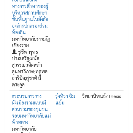
ทางการศึกษาของผู้
บริหารสถานศึกษา
ขั้นพื้นฐานในสังกัด
องค์กรปกครองส่วน
ท้องถิ่น
มหาวิทยาลัยราชภัฏ
เชียงราย
ชูชีพ พุทธ
ประเสริฐ;มนัส
สุวรรณ;เจิดหล้า
สุนทรวิภาต;ทศพล
อารีนิจ;สุชาติ ลี้
ตระกูล
กระบวนการวาง
รุ่งทิวา ฉิม
วิทยานิพนธ์/Thesis
ผังเมืองรวมแบบมี
แย้ม
ส่วนร่วมของชุมชน
รอบมหาวิทยาลัยแม่
ฟ้าหลวง
มหาวิทยาลัย