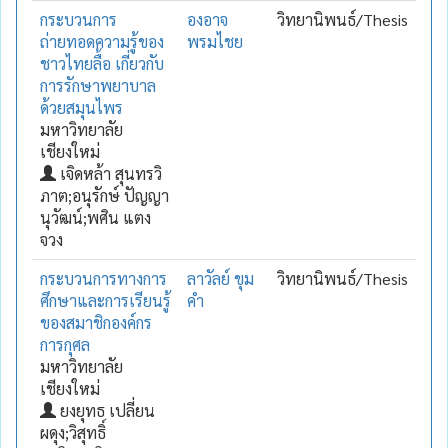
กระบวนการ
องอาจ
วิทยานิพนธ์/Thesis
ถ่ายทอดความรู้ของ
พรมไชย
ชาวไทยลื้อ เกี่ยวกับ
การรักษาพยาบาล
ด้วยสมุนไพร
มหาวิทยาลัย
เชียงใหม่
เจิดหล้า สุนทรวิ
ภาต;อนุรักษ์ ปัญญา
นุวัฒน์;พศิน แตง
จวง
กระบวนการทางการ
ลาวัลย์ ขุม
วิทยานิพนธ์/Thesis
ศึกษาและการเรียนรู้
คำ
ของสมาชิกองค์กร
การกุศล
มหาวิทยาลัย
เชียงใหม่
ยงยุทธ เปลี่ยน
ผดุง;วิสุทธิ์