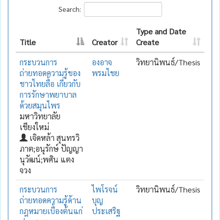
Search:
Type and Date
Title
Creator
Create
กระบวนการ
องอาจ
วิทยานิพนธ์/Thesis
ถ่ายทอดความรู้ของ
พรมไชย
ชาวไทยลื้อ เกี่ยวกับ
การรักษาพยาบาล
ด้วยสมุนไพร
มหาวิทยาลัย
เชียงใหม่
เจิดหล้า สุนทรวิ
ภาต;อนุรักษ์ ปัญญา
นุวัฒน์;พศิน แตง
จวง
กระบวนการ
ไพโรจน์
วิทยานิพนธ์/Thesis
ถ่ายทอดความรู้ด้าน
บุญ
กฎหมายเบื้องต้นแก่
ประเสริฐ