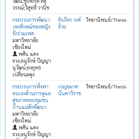
วัฒน์;ชูเกียรติ ลีสุ
วรรณ์;วิสุทธิ์ วานิช
กระบวนการพัฒนา
จิรภัทร วงศ์
วิทยานิพนธ์/Thesis
เอกลักษณ์ของหญิง
อ้าย
รักร่วมเพศ
มหาวิทยาลัย
เชียงใหม่
พศิน แตง
จวง;อนุรักษ์ ปัญญา
นุวัฒน์;ยงยุทธ
เปลี่ยนผดุง
กระบวนการพึ่งพา
เบญจมาศ
วิทยานิพนธ์/Thesis
ตนเองด้านการดูแล
นันตาวิราช
สุขภาพของชุมชน
บ้านแม่ฮักพัฒนา
มหาวิทยาลัย
เชียงใหม่
พศิน แตง
จวง;อนุรักษ์ ปัญญา