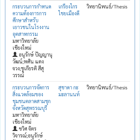
กระบวนการกำหนด
เกรียงไกร
วิทยานิพนธ์/Thesis
ความต้องการการ
ไชยเมืองดี
ศึกษาสำหรับ
เยาวชนในโรงงาน
อุตสาหกรรม
มหาวิทยาลัย
เชียงใหม่
อนุรักษ์ ปัญญานุ
วัฒน์;พศิน แตง
จวง;ชูเกียรติ สีสุ
วรรณ์
กระบวนการจัดการ
สุชาดา กะ
วิทยานิพนธ์/Thesis
สิ่งแวดล้อมของ
มะลานนท์
ชุมชนตลาดสามชุก
จังหวัดสุพรรณบุรี
มหาวิทยาลัย
เชียงใหม่
ชวิศ จิตร
วิจารณ์;อนุรักษ์