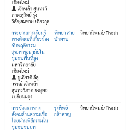
เชียงใหม่
เจิดหล้า สุนทรวิ
ภาต;สุวิทย์ รุ่ง
วิสัย;สมชาย เตียวกุล
กระบวนการเรียนรู้
พิทยา สาย
วิทยานิพนธ์/Thesis
ทางสังคมที่เกี่ยวข้อง
นำทาน
กับพฤติกรรม
สุขภาพอนามัยใน
ชุมชนพื้นที่สูง
มหาวิทยาลัย
เชียงใหม่
ชูเกียรติ ลีสุ
วรรณ์;เจิดหล้า
สุนทรวิภาต;ยงยุทธ
เปลี่ยนผดุง
การขัดเกลาทาง
รุ่งทิพย์
วิทยานิพนธ์/Thesis
สังคมด้านความเชื่อ
กล้าหาญ
โดยผ่านพิธีกรรมใน
ชุมชนชนบท