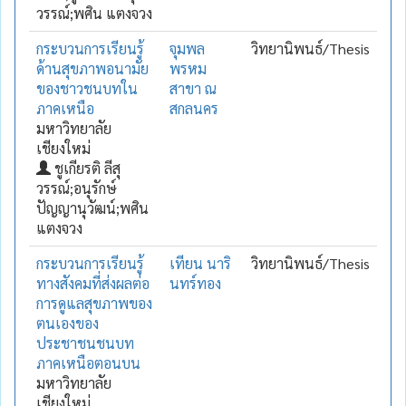
วรรณ์;พศิน แตงจวง
กระบวนการเรียนรู้
จุมพล
วิทยานิพนธ์/Thesis
ด้านสุขภาพอนามัย
พรหม
ของชาวชนบทใน
สาขา ณ
ภาคเหนือ
สกลนคร
มหาวิทยาลัย
เชียงใหม่
ชูเกียรติ ลีสุ
วรรณ์;อนุรักษ์
ปัญญานุวัฒน์;พศิน
แตงจวง
กระบวนการเรียนรู้
เทียน นาริ
วิทยานิพนธ์/Thesis
ทางสังคมที่ส่งผลต่อ
นทร์ทอง
การดูแลสุขภาพของ
ตนเองของ
ประชาชนชนบท
ภาคเหนือตอนบน
มหาวิทยาลัย
เชียงใหม่