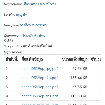
DegreeName:
ศึกษาศาสตรมหาบัณฑิต
Level:
ปริญญาโท
Descipline:
การศึกษานอกระบบ
Grantor:
มหาวิทยาลัยเชียงใหม่
Rights
©copyrights มหาวิทยาลัยเชียงใหม่
RightsAccess:
ลำดับที่.
ชื่อแฟ้มข้อมูล
ขนาดแฟ้มข้อมูล
จำนวนเข้
1
noned0539op_tpg.pdf
69.54 KB
2
noned0539op_abs.pdf
138.44 KB
3
noned0539op_con.pdf
63.55 KB
4
noned0539op_ch1.pdf
116.68 KB
5
noned0539op_ch2.pdf
1011.71 KB