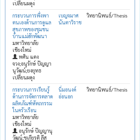
เปลี่ยนผดุง
กระบวนการพึ่งพา
เบญจมาศ
วิทยานิพนธ์/Thesis
ตนเองด้านการดูแล
นันตาวิราช
สุขภาพของชุมชน
บ้านแม่ฮักพัฒนา
มหาวิทยาลัย
เชียงใหม่
พศิน แตง
จวง;อนุรักษ์ ปัญญา
นุวัฒน์;ยงยุทธ
เปลี่ยนผดุง
กระบวนการเรียนรู้
นิ่มอนงค์
วิทยานิพนธ์/Thesis
ด้านการจัดการตลาด
อ่อนอก
ผลิตภัณฑ์หัตถกรรม
ในครัวเรือน
มหาวิทยาลัย
เชียงใหม่
อนุรักษ์ ปัญญานุ
วัฒน์;ชูเกียรติ ลีสุ