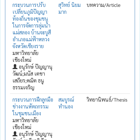
กระบวนการปรับ
สุวิทย์ นิยม
บทความ/Article
เปลี่ยนภูมิปัญญา
มาก
ท้องถิ่นของชุมชน
ในการจัดการลุ่มน้ำ
แม่สลอง บ้านจะบูสี
อำเภอแม่ฟ้าหลวง
จังหวัดเชียงราย
มหาวิทยาลัย
เชียงใหม่
อนุรักษ์ ปัญญานุ
วัฒน์;มนัส เตชา
เสถียร;คณิต ธนู
ธรรมเจริญ
กระบวนการฝึกลูกมือ
สมบูรณ์
วิทยานิพนธ์/Thesis
ช่างงานหัตถกรรม
ทำนอง
ในชุมชนเมือง
มหาวิทยาลัย
เชียงใหม่
อนุรักษ์ ปัญญานุ