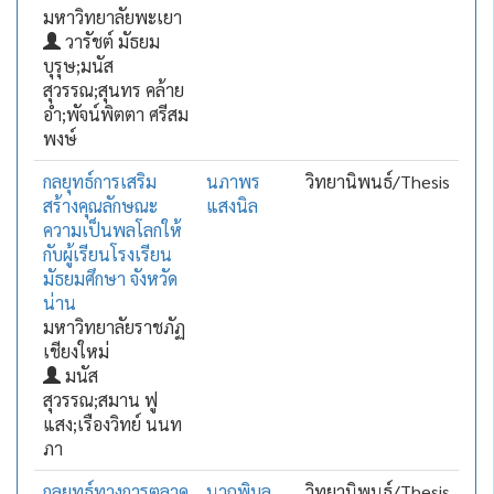
มหาวิทยาลัยพะเยา
วารัชต์ มัธยม
บุรุษ;มนัส
สุวรรณ;สุนทร คล้าย
อ่ำ;พัจน์พิตตา ศรีสม
พงษ์
กลยุทธ์การเสริม
นภาพร
วิทยานิพนธ์/Thesis
สร้างคุณลักษณะ
แสงนิล
ความเป็นพลโลกให้
กับผู้เรียนโรงเรียน
มัธยมศึกษา จังหวัด
น่าน
มหาวิทยาลัยราชภัฏ
เชียงใหม่
มนัส
สุวรรณ;สมาน ฟู
แสง;เรืองวิทย์ นนท
ภา
กลยุทธ์ทางการตลาด
นาถพิมล
วิทยานิพนธ์/Thesis