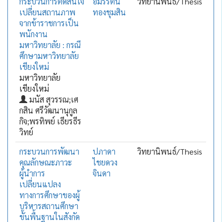
กระบวนการตัดสินใจ
อมรรัตน์
วิทยานิพนธ์/Thesis
เปลี่ยนสถานภาพ
ทองชุมสิน
จากข้าราชการเป็น
พนักงาน
มหาวิทยาลัย : กรณี
ศึกษามหาวิทยาลัย
เชียงใหม่
มหาวิทยาลัย
เชียงใหม่
มนัส สุวรรณ;เศ
กสิน ศรีวัฒนานุกูล
กิจ;พรทิพย์ เธียรธีร
วิทย์
กระบวนการพัฒนา
ปภาดา
วิทยานิพนธ์/Thesis
คุณลักษณะภาวะ
ไชยดวง
ผู้นำการ
จินดา
เปลี่ยนแปลง
ทางการศึกษาของผู้
บริหารสถานศึกษา
ขั้นพื้นฐานในสังกัด