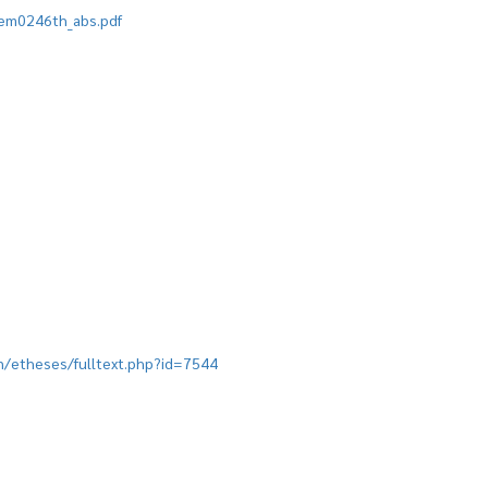
/mem0246th_abs.pdf
ion/etheses/fulltext.php?id=7544