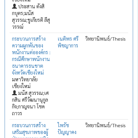
ประสาน ตังสิ
กบุตร;มนัส
สุวรรณ;ชูเกียรติ ลีสุ
วรรณ์
กระบวนการสร้าง
เนติพร ศรี
วิทยานิพนธ์/Thesis
ความผูกพันของ
พิชญาการ
พนักงานต่อองค์กร :
กรณีศึกษาพนักงาน
ธนาคารธนชาต
จังหวัดเชียงใหม่
มหาวิทยาลัย
เชียงใหม่
มนัส สุวรรณ;เศ
กสิน ศรีวัฒนานุกูล
กิจ;กาญจนา โชค
ถาวร
กระบวนการสร้าง
ไพรัช
วิทยานิพนธ์/Thesis
เสริมสุขภาพของผู้
ปัญญาคง