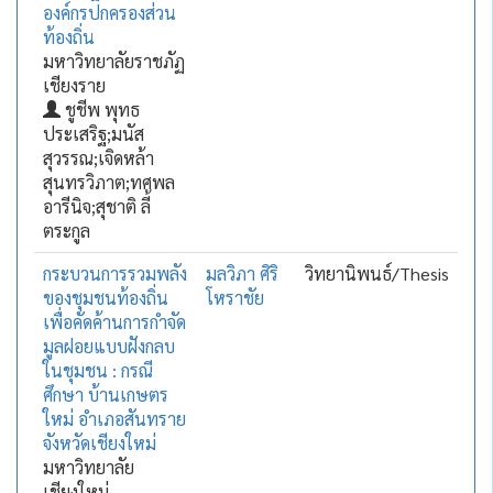
องค์กรปกครองส่วน
ท้องถิ่น
มหาวิทยาลัยราชภัฏ
เชียงราย
ชูชีพ พุทธ
ประเสริฐ;มนัส
สุวรรณ;เจิดหล้า
สุนทรวิภาต;ทศพล
อารีนิจ;สุชาติ ลี้
ตระกูล
กระบวนการรวมพลัง
มลวิภา ศิริ
วิทยานิพนธ์/Thesis
ของชุมชนท้องถิ่น
โหราชัย
เพื่อคัดค้านการกำจัด
มูลฝอยแบบฝังกลบ
ในชุมชน : กรณี
ศึกษา บ้านเกษตร
ใหม่ อำเภอสันทราย
จังหวัดเชียงใหม่
มหาวิทยาลัย
เชียงใหม่