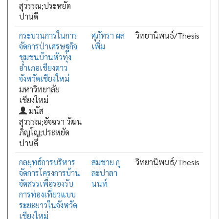
สุวรรณ;ประหยัด
ปานดี
กระบวนการในการ
ศุภัทรา ผล
วิทยานิพนธ์/Thesis
จัดการป่าเศรษฐกิจ
เพิ่ม
ชุมชนบ้านหัวทุ่ง
อำเภอเชียงดาว
จังหวัดเชียงใหม่
มหาวิทยาลัย
เชียงใหม่
มนัส
สุวรรณ;อัจฉรา วัฒน
ภิญโญ;ประหยัด
ปานดี
กลยุทธ์การบริหาร
สมชาย กุ
วิทยานิพนธ์/Thesis
จัดการโครงการบ้าน
ละปาลา
จัดสรรเพื่อรองรับ
นนท์
การท่องเที่ยวแบบ
ระยะยาวในจังหวัด
เชียงใหม่