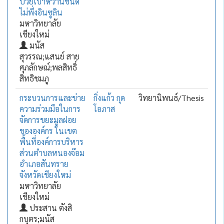
ป่วยเบาหวานชนิด
ไม่พึ่งอินซูลิน
มหาวิทยาลัย
เชียงใหม่
มนัส
สุวรรณ;แสนย์ สาย
ศุภลักษณ์;พลสิทธิ์
สิทธิชมภู
กระบวนการและข่าย
กิ่งแก้ว กุด
วิทยานิพนธ์/Thesis
ความร่วมมือในการ
โอภาส
จัดการขยะมูลฝอย
ขององค์กร ในเขต
พื้นที่องค์การบริหาร
ส่วนตำบลหนองจ๊อม
อำเภอสันทราย
จังหวัดเชียงใหม่
มหาวิทยาลัย
เชียงใหม่
ประสาน ตังสิ
กบุตร;มนัส