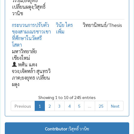
วรรณ์;ยงยุทธ
เปลี่ยนผดุง;วิสุทธิ์
วานิช
กระบวนการปรับตัว
วินัย ไตร
วิทยานิพนธ์/Thesis
ของสามเณรชาวเขา
เพิ่ม
ที่ศึกษาในวัดศรี
โสดา
มหาวิทยาลัย
เชียงใหม่
พศิน แตง
จวง;เจิดหล้า สุนทรวิ
ภาต;ยงยุทธ เปลี่ยน
ผดุง
Showing 1 to 10 of 245 entries
Previous
1
2
3
4
5
…
25
Next
Contributor :
วิสุทธิ์ วานิช