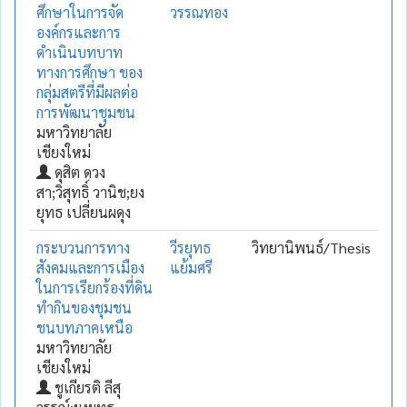
ศึกษาในการจัด
วรรณทอง
องค์กรและการ
ดำเนินบทบาท
ทางการศึกษา ของ
กลุ่มสตรีที่มีผลต่อ
การพัฒนาชุมชน
มหาวิทยาลัย
เชียงใหม่
ดุสิต ดวง
สา;วิสุทธิ์ วานิช;ยง
ยุทธ เปลี่ยนผดุง
กระบวนการทาง
วีรยุทธ
วิทยานิพนธ์/Thesis
สังคมและการเมือง
แย้มศรี
ในการเรียกร้องที่ดิน
ทำกินของชุมชน
ชนบทภาคเหนือ
มหาวิทยาลัย
เชียงใหม่
ชูเกียรติ ลีสุ