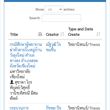
Show
entries
Search:
Type and Date
Title
Creator
Create
กรณีศึกษาผู้พยายาม
ณัฐวุฒิ ใจ
วิทยานิพนธ์/Thesis
ฆ่าตัวตายในหมู่บ้าน
ชมชื่น
วังลุงใหม่ ตำบล
หางดง อำเภอฮอด
จังหวัดเชียงใหม่
มหาวิทยาลัย
เชียงใหม่
สุชาดา ไกร
พิบูลย์;วิสุทธิ์
วานิช;ติสรณี มีสม
ศัพท์
กระบวนการ
รัชพล ปัจ
วิทยานิพนธ์/Thesis