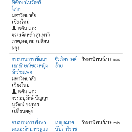
ที่ศึกษาในวัดศรี
โสดา
มหาวิทยาลัย
เชียงใหม่
พศิน แตง
จวง;เจิดหล้า สุนทรวิ
ภาต;ยงยุทธ เปลี่ยน
ผดุง
กระบวนการพัฒนา
จิรภัทร วงศ์
วิทยานิพนธ์/Thesis
เอกลักษณ์ของหญิง
อ้าย
รักร่วมเพศ
มหาวิทยาลัย
เชียงใหม่
พศิน แตง
จวง;อนุรักษ์ ปัญญา
นุวัฒน์;ยงยุทธ
เปลี่ยนผดุง
กระบวนการพึ่งพา
เบญจมาศ
วิทยานิพนธ์/Thesis
ตนเองด้านการดูแล
นันตาวิราช