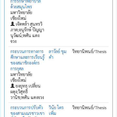
การรักษาพยาบาล
ด้วยสมุนไพร
มหาวิทยาลัย
เชียงใหม่
เจิดหล้า สุนทรวิ
ภาต;อนุรักษ์ ปัญญา
นุวัฒน์;พศิน แตง
จวง
กระบวนการทางการ
ลาวัลย์ ขุม
วิทยานิพนธ์/Thesis
ศึกษาและการเรียนรู้
คำ
ของสมาชิกองค์กร
การกุศล
มหาวิทยาลัย
เชียงใหม่
ยงยุทธ เปลี่ยน
ผดุง;วิสุทธิ์
วานิช;พศิน แตงจวง
กระบวนการปรับตัว
วินัย ไตร
วิทยานิพนธ์/Thesis
ของสามเณรชาวเขา
เพิ่ม