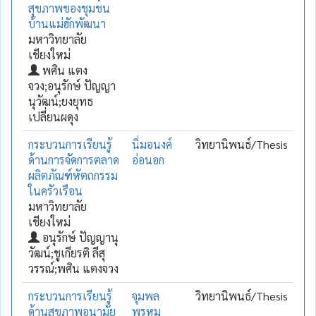
สุขภาพของชุมชน
บ้านแม่ฮักพัฒนา
มหาวิทยาลัย
เชียงใหม่
พศิน แตง
จวง;อนุรักษ์ ปัญญา
นุวัฒน์;ยงยุทธ
เปลี่ยนผดุง
กระบวนการเรียนรู้
นิ่มอนงค์
วิทยานิพนธ์/Thesis
ด้านการจัดการตลาด
อ่อนอก
ผลิตภัณฑ์หัตถกรรม
ในครัวเรือน
มหาวิทยาลัย
เชียงใหม่
อนุรักษ์ ปัญญานุ
วัฒน์;ชูเกียรติ ลีสุ
วรรณ์;พศิน แตงจวง
กระบวนการเรียนรู้
จุมพล
วิทยานิพนธ์/Thesis
ด้านสุขภาพอนามัย
พรหม