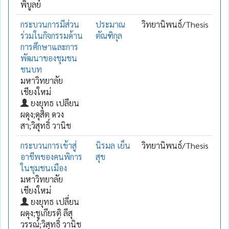
พิบูลย์
กระบวนการมีส่วน
ประมาณ
วิทยานิพนธ์/Thesis
ร่วมในกิจกรรมด้าน
ตัณฑิกุล
การศึกษาและการ
พัฒนาของชุมชน
ชนบท
มหาวิทยาลัย
เชียงใหม่
ยงยุทธ เปลียน
ผดุง;ดุสิต ดวง
สา;วิสุทธิ์ วานิช
กระบวนการเข้าสู่
นิรมล เย็น
วิทยานิพนธ์/Thesis
อาชีพของคนพิการ
สุข
ในชุมชนเมือง
มหาวิทยาลัย
เชียงใหม่
ยงยุทธ เปลี่ยน
ผดุง;ชูเกียรติ ลีสุ
วรรณ์;วิสุทธิ์ วานิช