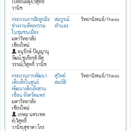
เปลี่ยนผดุง;วิสุทธิ์
วานิช
กระบวนการฝึกลูกมือ
สมบูรณ์
วิทยานิพนธ์/Thesis
ช่างงานหัตถกรรม
ทำนอง
ในชุมชนเมือง
มหาวิทยาลัย
เชียงใหม่
อนุรักษ์ ปัญญานุ
วัฒน์;ชูเกียรติ ลีสุ
วรรณ์;วิสุทธิ์ วานิช
กระบวนการพัฒนา
สุวิทย์
วิทยานิพนธ์/Thesis
เด็กเล็กในศูนย์
สมบัติ
พัฒนาเด็กเล็กสวน
เขื่อน จังหวัดแพร่
มหาวิทยาลัย
เชียงใหม่
เกษม นครเขต
ต์;วิสุทธิ์
วานิช;สุชาดา ไกร