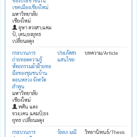
ของประชาชนใน
เขตเมืองเชียงใหม่
มหาวิทยาลัย
เชียงใหม่
อุษา ดวงสา;แคม
ป์, เคน;ยงยุทธ
เปลี่ยนผดุง
กระบวนการ
ประภัสสร
บทความ/Article
ถ่ายทอดความรู้
แสนไชย
หัตถกรรมผ้าฝ้ายทอ
มือของชุมชนบ้าน
ดอนหลวง จังหวัด
ลำพูน
มหาวิทยาลัย
เชียงใหม่
พศิน แดง
จวง;เคน แคมป์;ยง
ยุทธ เปลี่ยนผดุง
กระบวนการ
วัลลภ มณี
วิทยานิพนธ์/Thesis