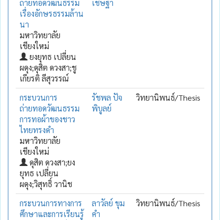
ถ่ายทอดวัฒนธรรม
เชษฐา
เรื่องอักษรธรรมล้าน
นา
มหาวิทยาลัย
เชียงใหม่
ยงยุทธ เปลี่ยน
ผดุง;ดุสิต ดวงสา;ชู
เกียรติ ลีสุวรรณ์
กระบวนการ
รัชพล ปัจ
วิทยานิพนธ์/Thesis
ถ่ายทอดวัฒนธรรม
พิบูลย์
การทอผ้าของชาว
ไทยทรงดำ
มหาวิทยาลัย
เชียงใหม่
ดุสิต ดวงสา;ยง
ยุทธ เปลี่ยน
ผดุง;วิสุทธิ์ วานิช
กระบวนการทางการ
ลาวัลย์ ขุม
วิทยานิพนธ์/Thesis
ศึกษาและการเรียนรู้
คำ