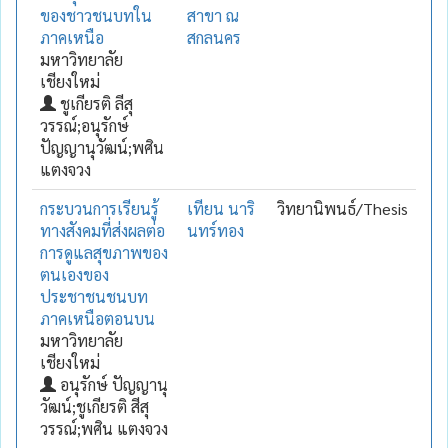
ของชาวชนบทใน
สาขา ณ
ภาคเหนือ
สกลนคร
มหาวิทยาลัย
เชียงใหม่
ชูเกียรติ ลีสุ
วรรณ์;อนุรักษ์
ปัญญานุวัฒน์;พศิน
แตงจวง
กระบวนการเรียนรู้
เทียน นาริ
วิทยานิพนธ์/Thesis
ทางสังคมที่ส่งผลต่อ
นทร์ทอง
การดูแลสุขภาพของ
ตนเองของ
ประชาชนชนบท
ภาคเหนือตอนบน
มหาวิทยาลัย
เชียงใหม่
อนุรักษ์ ปัญญานุ
วัฒน์;ชูเกียรติ สีสุ
วรรณ์;พศิน แตงจวง