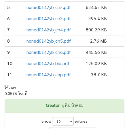
5
noned0142yb_ch2.pdf
624.62 KB
6
noned0142yb_ch3.pdf
395.4 KB
7
noned0142yb_ch4.pdf
800.29 KB
8
noned0142yb_ch5.pdf
2.76 MB
9
noned0142yb_ch6.pdf
445.56 KB
10
noned0142yb_bib.pdf
125.09 KB
11
noned0142yb_app.pdf
38.7 KB
ใช้เวลา
0.0576 วินาที
Creator :
ยุพิน บัวคอม
Show
entries