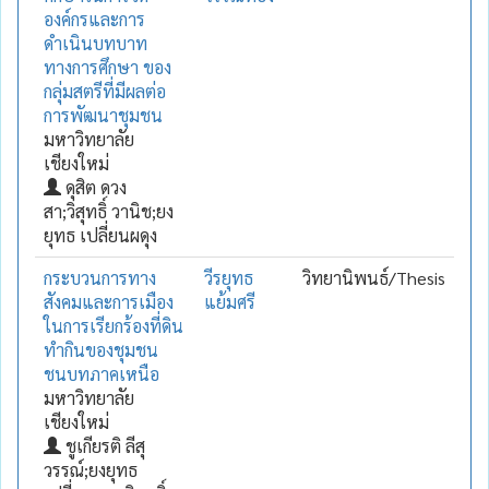
องค์กรและการ
ดำเนินบทบาท
ทางการศึกษา ของ
กลุ่มสตรีที่มีผลต่อ
การพัฒนาชุมชน
มหาวิทยาลัย
เชียงใหม่
ดุสิต ดวง
สา;วิสุทธิ์ วานิช;ยง
ยุทธ เปลี่ยนผดุง
กระบวนการทาง
วีรยุทธ
วิทยานิพนธ์/Thesis
สังคมและการเมือง
แย้มศรี
ในการเรียกร้องที่ดิน
ทำกินของชุมชน
ชนบทภาคเหนือ
มหาวิทยาลัย
เชียงใหม่
ชูเกียรติ ลีสุ
วรรณ์;ยงยุทธ