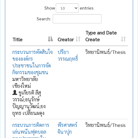
Show
entries
Search:
Type and Date
Title
Creator
Create
กระบวนการตัดสินใจ
ปรียา
วิทยานิพนธ์/Thesis
ขององค์กร
วรรณฤทธิ์
ประชาชนในการจัด
กิจกรรมของชุมชน
มหาวิทยาลัย
เชียงใหม่
ชูเกียรติ ลีสุ
วรรณ์;อนุรักษ์
ปัญญานุวัฒน์;ยง
ยุทธ เปลี่ยนผดุง
กระบวนการติดการ
พีรศาสตร์
วิทยานิพนธ์/Thesis
เล่นพนันฟุตบอล
จินาปุก