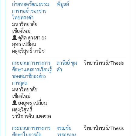
ถ่ายทอดวัฒนธรรม
พิบูลย์
การทอผ้าของชาว
ไทยทรงดำ
มหาวิทยาลัย
เชียงใหม่
ดุสิต ดวงสา;ยง
ยุทธ เปลี่ยน
ผดุง;วิสุทธิ์ วานิช
กระบวนการทางการ
ลาวัลย์ ขุม
วิทยานิพนธ์/Thesis
ศึกษาและการเรียนรู้
คำ
ของสมาชิกองค์กร
การกุศล
มหาวิทยาลัย
เชียงใหม่
ยงยุทธ เปลี่ยน
ผดุง;วิสุทธิ์
วานิช;พศิน แตงจวง
กระบวนการทางการ
จรณชัย
วิทยานิพนธ์/Thesis
ศึกษาในการจัด
วรรณทอง