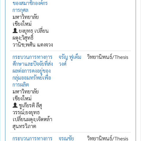
ของสมาชิกองค์กร
การกุศล
มหาวิทยาลัย
เชียงใหม่
ยงยุทธ เปลี่ยน
ผดุง;วิสุทธิ์
วานิช;พศิน แตงจวง
กระบวนการทางการ
จรัญ ฟูเต็ม
วิทยานิพนธ์/Thesis
ศึกษาและปัจจัยที่ส่ง
วงศ์
ผลต่อการคงอยู่ของ
กลุ่มออมทรัพย์เพื่อ
การผลิต
มหาวิทยาลัย
เชียงใหม่
ชูเกียรติ ลีสุ
วรรณ์;ยงยุทธ
เปลี่ยนผดุง;เจิดหล้า
สุนทรวิภาต
กระบวนการทางการ
จรณชัย
วิทยานิพนธ์/Thesis