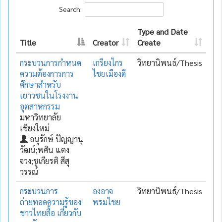
Search:
Type and Date
Title
Creator
Create
กระบวนการกำหนด
เกรียงไกร
วิทยานิพนธ์/Thesis
ความต้องการการ
ไชยเมืองดี
ศึกษาสำหรับ
เยาวชนในโรงงาน
อุตสาหกรรม
มหาวิทยาลัย
เชียงใหม่
อนุรักษ์ ปัญญานุ
วัฒน์;พศิน แตง
จวง;ชูเกียรติ สีสุ
วรรณ์
กระบวนการ
องอาจ
วิทยานิพนธ์/Thesis
ถ่ายทอดความรู้ของ
พรมไชย
ชาวไทยลื้อ เกี่ยวกับ