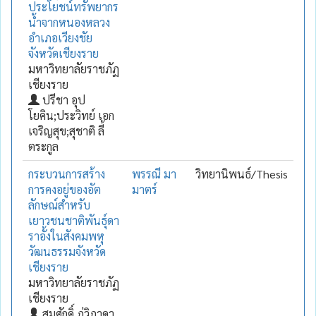
ประโยชน์ทรัพยากร
น้ำจากหนองหลวง
อำเภอเวียงชัย
จังหวัดเชียงราย
มหาวิทยาลัยราชภัฏ
เชียงราย
ปรีชา อุป
โยคิน;ประวิทย์ เอก
เจริญสุข;สุชาติ ลี้
ตระกูล
กระบวนการสร้าง
พรรณี มา
วิทยานิพนธ์/Thesis
การคงอยู่ของอัต
มาตร์
ลักษณ์สำหรับ
เยาวชนชาติพันธุ์ดา
ราอั้งในสังคมพหุ
วัฒนธรรมจังหวัด
เชียงราย
มหาวิทยาลัยราชภัฏ
เชียงราย
สมศักดิ์ ภู่วิภาดา