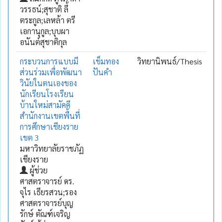
วรรธน์;สุชาติ ลี้
ตระกูล;เลหล้า ตรี
เอกานุกูล;บุบผา
อนันต์สุชาติกุล
กระบวนการแบบมี
เข็มทอง
วิทยานิพนธ์/Thesis
ส่วนร่วมเพื่อพัฒนา
ปันคำ
วินัยในตนเองของ
นักเรียนโรงเรียน
บ้านใหม่สามัคคี
สำนักงานเขตพื้นที่
การศึกษาเชียงราย
เขต 3
มหาวิทยาลัยราชภัฏ
เชียงราย
ผู้ช่วย
ศาสตราจารย์ ดร.
จุไร เธียรสวน;รอง
ศาสตราจารย์บุญ
รักษ์ ตัณฑ์เจริญ