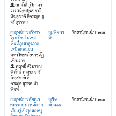
สมศักดิ์ ภู่วิภาดา
วรรธน์;ทศพล อารี
นิจ;สุชาติ ลี้ตระกูล;ชู
ศรี สุวรรณ
กลยุทธ์การบริหาร
สมพิศ กา
วิทยานิพนธ์/Thesis
โรงเรียนในเขต
ติ๊บ
พื้นที่ภูเขาสูงภาค
เหนือตอนบน
มหาวิทยาลัยราชภัฏ
เชียงราย
พฤทธิ์ ศิริบรรณ
พิทักษ์;ทศพล อารี
นิจ;สุชาติ ลี้
ตระกูล;สุรพล บัว
พิมพ์
กลยุทธ์การพัฒนา
สุพิษ
วิทยานิพนธ์/Thesis
สมรรถนะการจัดการ
ชัยมงคล
เรียนรู้เชิงรุกของครู