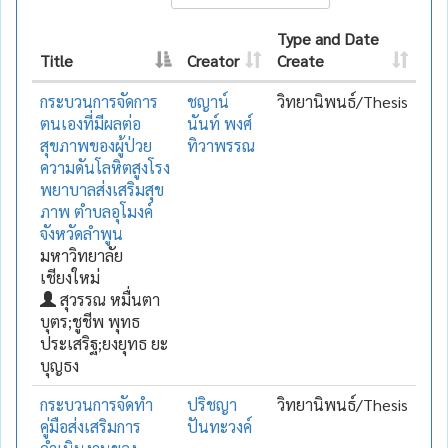
Type and Date
Title
Creator
Create
กระบวนการจัดการ
ชญาน์
วิทยานิพนธ์/Thesis
ตนเองที่มีผลต่อ
นันท์ พงศ์
สุขภาพของผู้ป่วย
ทิวาพรรณ
ความดันโลหิตสูงโรง
พยาบาลส่งเสริมสุข
ภาพ ตำบลอุโมงค์
จังหวัดลำพูน
มหาวิทยาลัย
เชียงใหม่
สุวรรณ หมื่นตา
บุตร;ชูชีพ พุทธ
ประเสริฐ;ยงยุทธ ยะ
บุญธง
กระบวนการจัดทำ
ปริชญา
วิทยานิพนธ์/Thesis
คู่มือส่งเสริมการ
ปันทะวงค์