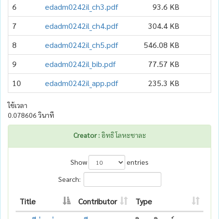
6
edadm0242il_ch3.pdf
93.6 KB
7
edadm0242il_ch4.pdf
304.4 KB
8
edadm0242il_ch5.pdf
546.08 KB
9
edadm0242il_bib.pdf
77.57 KB
10
edadm0242il_app.pdf
235.3 KB
ใช้เวลา
0.078606 วินาที
Creator :
อิทธิ โลหะชาละ
Show
entries
Search:
Title
Contributor
Type