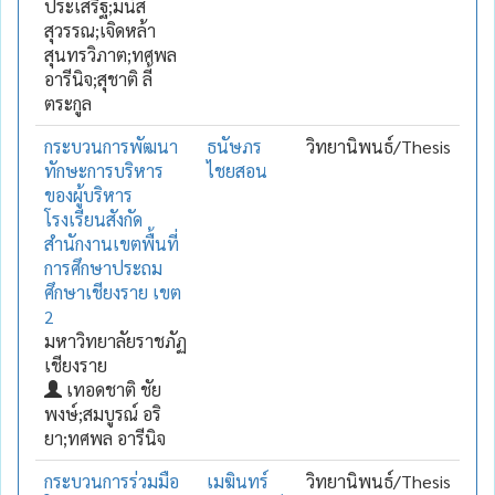
ประเสริฐ;มนัส
สุวรรณ;เจิดหล้า
สุนทรวิภาต;ทศพล
อารีนิจ;สุชาติ ลี้
ตระกูล
กระบวนการพัฒนา
ธนัษภร
วิทยานิพนธ์/Thesis
ทักษะการบริหาร
ไชยสอน
ของผู้บริหาร
โรงเรียนสังกัด
สำนักงานเขตพื้นที่
การศึกษาประถม
ศึกษาเชียงราย เขต
2
มหาวิทยาลัยราชภัฏ
เชียงราย
เทอดชาติ ชัย
พงษ์;สมบูรณ์ อริ
ยา;ทศพล อารีนิจ
กระบวนการร่วมมือ
เมฆินทร์
วิทยานิพนธ์/Thesis