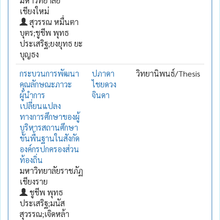
มหาวิทยาลัย
เชียงใหม่
สุวรรณ หมื่นตา
บุตร;ชูชีพ พุทธ
ประเสริฐ;ยงยุทธ ยะ
บุญธง
กระบวนการพัฒนา
ปภาดา
วิทยานิพนธ์/Thesis
คุณลักษณะภาวะ
ไชยดวง
ผู้นำการ
จินดา
เปลี่ยนแปลง
ทางการศึกษาของผู้
บริหารสถานศึกษา
ขั้นพื้นฐานในสังกัด
องค์กรปกครองส่วน
ท้องถิ่น
มหาวิทยาลัยราชภัฏ
เชียงราย
ชูชีพ พุทธ
ประเสริฐ;มนัส
สุวรรณ;เจิดหล้า