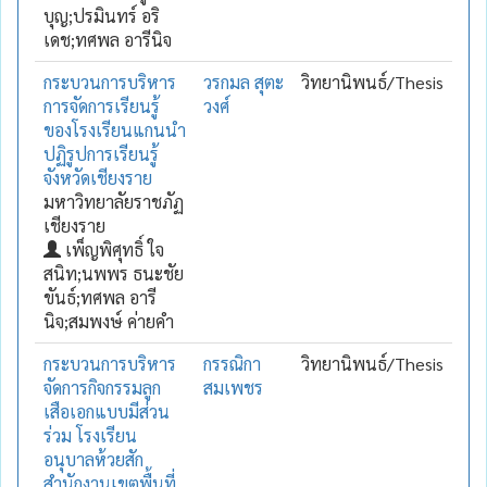
บุญ;ปรมินทร์ อริ
เดช;ทศพล อารีนิจ
กระบวนการบริหาร
วรกมล สุตะ
วิทยานิพนธ์/Thesis
การจัดการเรียนรู้
วงศ์
ของโรงเรียนแกนนำ
ปฏิรูปการเรียนรู้
จังหวัดเชียงราย
มหาวิทยาลัยราชภัฏ
เชียงราย
เพ็ญพิศุทธิ์ ใจ
สนิท;นพพร ธนะชัย
ขันธ์;ทศพล อารี
นิจ;สมพงษ์ ค่ายคำ
กระบวนการบริหาร
กรรณิกา
วิทยานิพนธ์/Thesis
จัดการกิจกรรมลูก
สมเพชร
เสือเอกแบบมีส่วน
ร่วม โรงเรียน
อนุบาลห้วยสัก
สำนักงานเขตพื้นที่