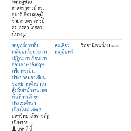
รัตน์;ผู้ช่วย
ศาสตราจารย์ ดร.
สุชาติ ลี้ตระกูล;ผู้
ช่วยศาสตราจารย์
ดร. อรสา โกศลา
นันทกุล
กลยุทธ์การขับ
สมเดียว
วิทยานิพนธ์/Thesis
เคลื่อนนโยบายการ
เกตุอินทร์
ปฏิรูปการเรียนการ
สอนภาษาอังกฤษ
เพื่อการเป็น
ประชาคมอาเซียน
ของสถานศึกษาใน
สังกัดสำนักงานเขต
พื้นที่การศึกษา
ประถมศึกษา
เชียงใหม่ เขต 3
มหาวิทยาลัยราชภัฏ
เชียงราย
สุชาติ ลี้