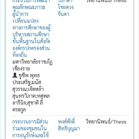
กระบวนการพัฒนา
ปภาดา
วิทยานิพนธ์/Thesis
คุณลักษณะภาวะ
ไชยดวง
ผู้นำการ
จินดา
เปลี่ยนแปลง
ทางการศึกษาของผู้
บริหารสถานศึกษา
ขั้นพื้นฐานในสังกัด
องค์กรปกครองส่วน
ท้องถิ่น
มหาวิทยาลัยราชภัฏ
เชียงราย
ชูชีพ พุทธ
ประเสริฐ;มนัส
สุวรรณ;เจิดหล้า
สุนทรวิภาต;ทศพล
อารีนิจ;สุชาติ ลี้
ตระกูล
กระบวนการมีส่วน
พงศ์ศักดิ์
วิทยานิพนธ์/Thesis
ร่วมของชุมชนใน
สิทธิบุญมา
การอนุรักษ์และใช้