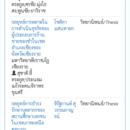
ตระกูล;ศรชัย มุ่งไธ
สง;พูนชัย ยาวิราช
กลยุทธ์การตลาดใน
โชติกา
วิทยานิพนธ์/Thesis
การดำเนินธุรกิจของ
แสนทายก
ผู้ประกอบการร้าน
ขายของชำในเขต
อำเภอเชียงของ
จังหวัดเชียงราย
มหาวิทยาลัยราชภัฏ
เชียงราย
สุชาติ ลี้
ตระกูล;ประนอม
แก้วระคน;จิราพร
ขุนศรี
กลยุทธ์การธำรง
จิรัฐกานต์ สุ
วิทยานิพนธ์/Thesis
รักษาบุคลากรของ
วรรณกาญ
สถานศึกษาเอกชน
จน์
ในเขตภาพเหนือ
ตอนบน