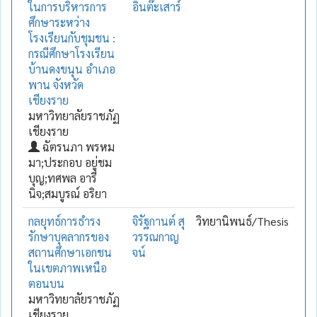
ในการบริหารการ
อินต๊ะเสาร์
ศึกษาระหว่าง
โรงเรียนกับชุมชน :
กรณีศึกษาโรงเรียน
บ้านดงขนุน อำเภอ
พาน จังหวัด
เชียงราย
มหาวิทยาลัยราชภัฏ
เชียงราย
ฉัตรนภา พรหม
มา;ประกอบ อยู่ชม
บุญ;ทศพล อารี
นิจ;สมบูรณ์ อริยา
กลยุทธ์การธำรง
จิรัฐกานต์ สุ
วิทยานิพนธ์/Thesis
รักษาบุคลากรของ
วรรณกาญ
สถานศึกษาเอกชน
จน์
ในเขตภาพเหนือ
ตอนบน
มหาวิทยาลัยราชภัฏ
เชียงราย