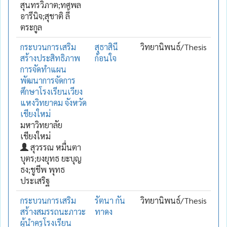
สุนทรวิภาต;ทศพล
อารีนิจ;สุชาติ ลี้
ตระกูล
กระบวนการเสริม
สุธาสินี
วิทยานิพนธ์/Thesis
สร้างประสิทธิภาพ
ก้อนใจ
การจัดทำแผน
พัฒนาการจัดการ
ศึกษาโรงเรียนเวียง
แหงวิทยาคม จังหวัด
เชียงใหม่
มหาวิทยาลัย
เชียงใหม่
สุวรรณ หมื่นตา
บุตร;ยงยุทธ ยะบุญ
ธง;ชูชีพ พุทธ
ประเสริฐ
กระบวนการเสริม
รัตนา กัน
วิทยานิพนธ์/Thesis
สร้างสมรรถนะภาวะ
ทาดง
ผู้นำครูโรงเรียน