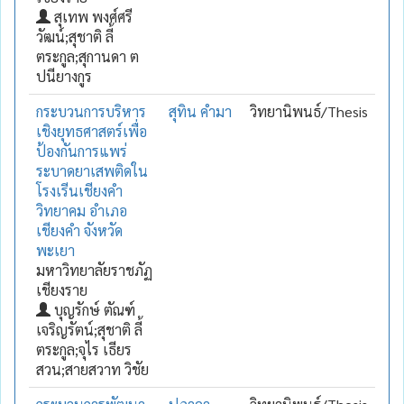
สุเทพ พงศ์ศรี
วัฒน์;สุชาติ ลี้
ตระกูล;สุกานดา ต
ปนียางกูร
กระบวนการบริหาร
สุทิน คำมา
วิทยานิพนธ์/Thesis
เชิงยุทธศาสตร์เพื่อ
ป้องกันการแพร่
ระบาดยาเสพติดใน
โรงเรีนเชียงคำ
วิทยาคม อำเภอ
เชียงคำ จังหวัด
พะเยา
มหาวิทยาลัยราชภัฏ
เชียงราย
บุญรักษ์ ตัณฑ์
เจริญรัตน์;สุชาติ ลี้
ตระกูล;จุไร เธียร
สวน;สายสวาท วิชัย