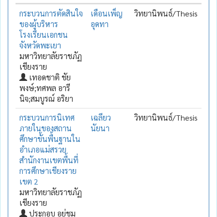
กระบวนการตัดสินใจ
เดือนเพ็ญ
วิทยานิพนธ์/Thesis
ของผู้บริหาร
อุดทา
โรงเรียนเอกชน
จังหวัดพะเยา
มหาวิทยาลัยราชภัฏ
เชียงราย
เทอดชาติ ชัย
พงษ์;ทศพล อารี
นิจ;สมบูรณ์ อริยา
กระบวนการนิเทศ
เฉลียว
วิทยานิพนธ์/Thesis
ภายในของสถาน
นัยนา
ศึกษาขั้นพื้นฐานใน
อำเภอแม่สรวย
สำนักงานเขตพื้นที่
การศึกษาเชียงราย
เขต 2
มหาวิทยาลัยราชภัฏ
เชียงราย
ประกอบ อยู่ชม