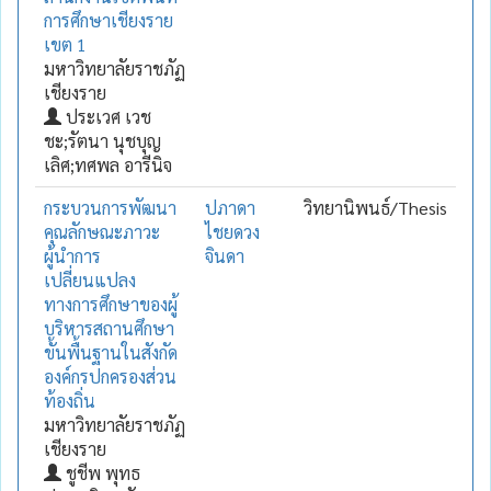
การศึกษาเชียงราย
เขต 1
มหาวิทยาลัยราชภัฏ
เชียงราย
ประเวศ เวช
ชะ;รัตนา นุชบุญ
เลิศ;ทศพล อารีนิจ
กระบวนการพัฒนา
ปภาดา
วิทยานิพนธ์/Thesis
คุณลักษณะภาวะ
ไชยดวง
ผู้นำการ
จินดา
เปลี่ยนแปลง
ทางการศึกษาของผู้
บริหารสถานศึกษา
ขั้นพื้นฐานในสังกัด
องค์กรปกครองส่วน
ท้องถิ่น
มหาวิทยาลัยราชภัฏ
เชียงราย
ชูชีพ พุทธ