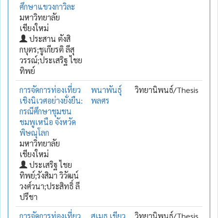
ศึกษาแขวงกาวิละ
มหาวิทยาลัย
เชียงใหม่
ประสาน ตังสิ
กบุตร;ชูเกียรติ ลีสุ
วรรณ์;ประเสริฐ ไชย
ทิพย์
การจัดการท่องเที่ยว
พนาพันธุ์
วิทยานิพนธ์/Thesis
เชิงนิเวศอย่างยั่งยืน:
พลศร
กรณีศึกษาชุมชน
ชมพูเหนือ จังหวัด
พิษณุโลก
มหาวิทยาลัย
เชียงใหม่
ประเสริฐ ไชย
ทิพย์;รังสิมา วิวัฒน์
วงศ์วนา;ประสิทธิ์ ลี
ปรีชา
การจัดการท่องเที่ยว
สุเมธ เขียว
วิทยานิพนธ์/Thesis