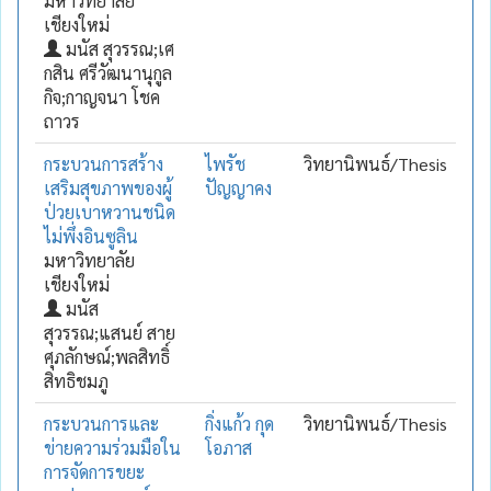
มหาวิทยาลัย
เชียงใหม่
มนัส สุวรรณ;เศ
กสิน ศรีวัฒนานุกูล
กิจ;กาญจนา โชค
ถาวร
กระบวนการสร้าง
ไพรัช
วิทยานิพนธ์/Thesis
เสริมสุขภาพของผู้
ปัญญาคง
ป่วยเบาหวานชนิด
ไม่พึ่งอินซูลิน
มหาวิทยาลัย
เชียงใหม่
มนัส
สุวรรณ;แสนย์ สาย
ศุภลักษณ์;พลสิทธิ์
สิทธิชมภู
กระบวนการและ
กิ่งแก้ว กุด
วิทยานิพนธ์/Thesis
ข่ายความร่วมมือใน
โอภาส
การจัดการขยะ