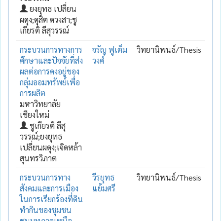
ยงยุทธ เปลี่ยน
ผดุง;ดุสิต ดวงสา;ชู
เกียรติ ลีสุวรรณ์
กระบวนการทางการ
จรัญ ฟูเต็ม
วิทยานิพนธ์/Thesis
ศึกษาและปัจจัยที่ส่ง
วงศ์
ผลต่อการคงอยู่ของ
กลุ่มออมทรัพย์เพื่อ
การผลิต
มหาวิทยาลัย
เชียงใหม่
ชูเกียรติ ลีสุ
วรรณ์;ยงยุทธ
เปลี่ยนผดุง;เจิดหล้า
สุนทรวิภาต
กระบวนการทาง
วีรยุทธ
วิทยานิพนธ์/Thesis
สังคมและการเมือง
แย้มศรี
ในการเรียกร้องที่ดิน
ทำกินของชุมชน
ชนบทภาคเหนือ