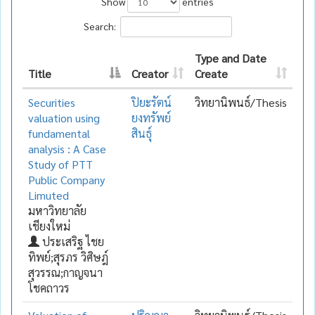
Show
entries
Search:
Type and Date
Title
Creator
Create
Securities
ปิยะรัตน์
วิทยานิพนธ์/Thesis
valuation using
ยงทรัพย์
fundamental
สินธุ์
analysis : A Case
Study of PTT
Public Company
Limuted
มหาวิทยาลัย
เชียงใหม่
ประเสริฐ ไชย
ทิพย์;สุรภร วิศิษฎ์
สุวรรณ;กาญจนา
โชคถาวร