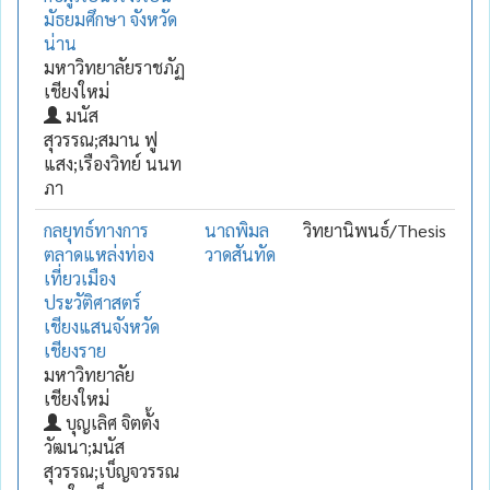
มัธยมศึกษา จังหวัด
น่าน
มหาวิทยาลัยราชภัฏ
เชียงใหม่
มนัส
สุวรรณ;สมาน ฟู
แสง;เรืองวิทย์ นนท
ภา
กลยุทธ์ทางการ
นาถพิมล
วิทยานิพนธ์/Thesis
ตลาดแหล่งท่อง
วาดสันทัด
เที่ยวเมือง
ประวัติศาสตร์
เชียงแสนจังหวัด
เชียงราย
มหาวิทยาลัย
เชียงใหม่
บุญเลิศ จิตตั้ง
วัฒนา;มนัส
สุวรรณ;เบ็ญจวรรณ