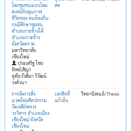
โดยชุมชนแบบโฮม
สด
สเตย์กับคุณภาพ
ชีวิตของ คนท้องถิ่น:
กรณีศึกษาชุมชน
ตำบลเกาะช้างใต้
อำเภอเกาะช้าง
จังหวัดตราด
มหาวิทยาลัย
เชียงใหม่
ประเสริฐ ไชย
ทิพย์;สิญา
อุทัย;รังสิมา วิวัฒน์
วงศ์วนา
การจัดการสิ่ง
เอกสิทธิ์
วิทยานิพนธ์/Thesis
แวดล้อมศิลปกรรม
แก้วอ้น
วัดเจดีย์หลวง
วรวิหาร อำเภอเมือง
เชียงใหม่ จังหวัด
เชียงใหม่