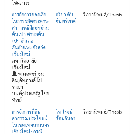
โชคถาวร
การจัดการของเสีย
จริยา ตัน
วิทยานิพนธ์/Thesis
ในการผลิตกระดาษ
จันทร์พงศ์
สา : กรณีศึกษาบ้าน
ต้นเปา ตำบลต้น
เปา อำเภอ
สันกำแพง จังหวัด
เชียงใหม่
มหาวิทยาลัย
เชียงใหม่
พวงเพชร์ ธน
สิน;อัษฎางค์ โป
ราณา
นนท์;ประเสริฐ ไชย
ทิพย์
การจัดการที่ดิน
ไท โรจน์
วิทยานิพนธ์/Thesis
สาธารณประโยชน์
รัตนจินดา
ในเขตเทศบาลนคร
เชียงใหม่ : กรณี