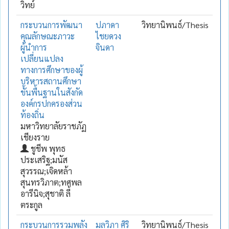
วิทย์
กระบวนการพัฒนา
ปภาดา
วิทยานิพนธ์/Thesis
คุณลักษณะภาวะ
ไชยดวง
ผู้นำการ
จินดา
เปลี่ยนแปลง
ทางการศึกษาของผู้
บริหารสถานศึกษา
ขั้นพื้นฐานในสังกัด
องค์กรปกครองส่วน
ท้องถิ่น
มหาวิทยาลัยราชภัฏ
เชียงราย
ชูชีพ พุทธ
ประเสริฐ;มนัส
สุวรรณ;เจิดหล้า
สุนทรวิภาต;ทศพล
อารีนิจ;สุชาติ ลี้
ตระกูล
กระบวนการรวมพลัง
มลวิภา ศิริ
วิทยานิพนธ์/Thesis