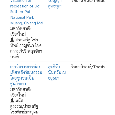
Valuation of
ปริญญา
วิทยานิพนธ์/Thesis
recreation of Doi
สุทธสุภา
Suthep-Pui
National Park
Muang, Chiang Mai
มหาวิทยาลัย
เชียงใหม่
ประเสริฐ ไชย
ทิพย์;กาญจนา โชค
ถาวร;วัชรี พฤกษิกา
นนท์
การจัดการการท่อง
สุดชีวัน
วิทยานิพนธ์/Thesis
เที่ยวเชิงวัฒนธรรม
นันทวัน ณ
โดยชุมชนเป็น
อยุธยา
ศูนย์กลาง
มหาวิทยาลัย
เชียงใหม่
มนัส
สุวรรณ;ประเสริฐ
ไชยทิพย์;กาญจนา