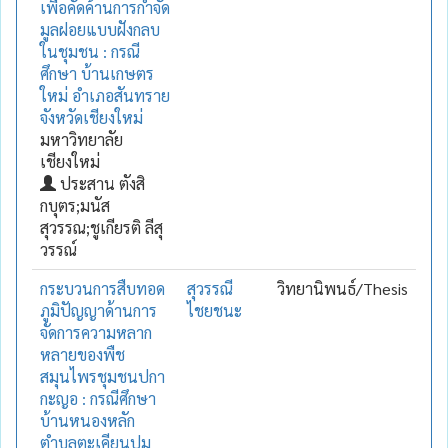
เพื่อคัดค้านการกำจัด
มูลฝอยแบบฝังกลบ
ในชุมชน : กรณี
ศึกษา บ้านเกษตร
ใหม่ อำเภอสันทราย
จังหวัดเชียงใหม่
มหาวิทยาลัย
เชียงใหม่
ประสาน ตังสิ
กบุตร;มนัส
สุวรรณ;ชูเกียรติ ลีสุ
วรรณ์
กระบวนการสืบทอด
สุวรรณี
วิทยานิพนธ์/Thesis
ภูมิปัญญาด้านการ
ไชยชนะ
จัดการความหลาก
หลายของพืช
สมุนไพรชุมชนปกา
กะญอ : กรณีศึกษา
บ้านหนองหลัก
ตำบลตะเคียนปม