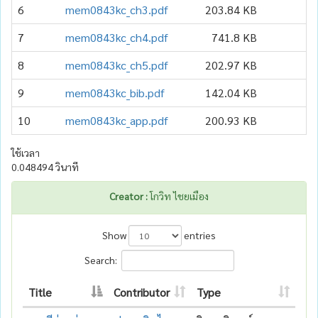
6
mem0843kc_ch3.pdf
203.84 KB
1
7
mem0843kc_ch4.pdf
741.8 KB
1
8
mem0843kc_ch5.pdf
202.97 KB
1
9
mem0843kc_bib.pdf
142.04 KB
1
10
mem0843kc_app.pdf
200.93 KB
1
ใช้เวลา
0.048494 วินาที
Creator :
โกวิท ไชยเมือง
Show
entries
Search:
Title
Contributor
Type