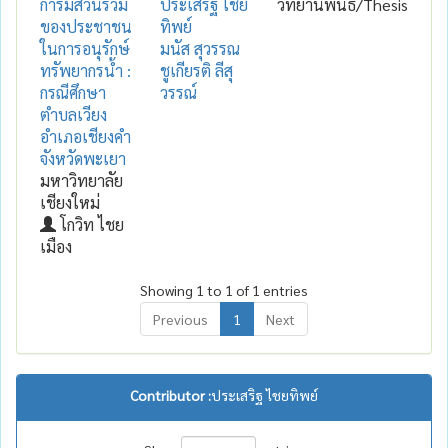
การมีส่วนร่วม
ประเสริฐ ไชย
วิทยานิพนธ์/Thesis
ของประชาชน
ทิพย์
ในการอนุรักษ์
มนัส สุวรรณ
ทรัพยากรน้ำ :
ชูเกียรติ ลีสุ
กรณีศึกษา
วรรณ์
ตำบลเวียง
อำเภอเชียงคำ
จังหวัดพะเยา
มหาวิทยาลัย
เชียงใหม่
โกวิท ไชย
เมือง
Showing 1 to 1 of 1 entries
Previous
1
Next
Contributor :
ประเสริฐ ไชยทิพย์