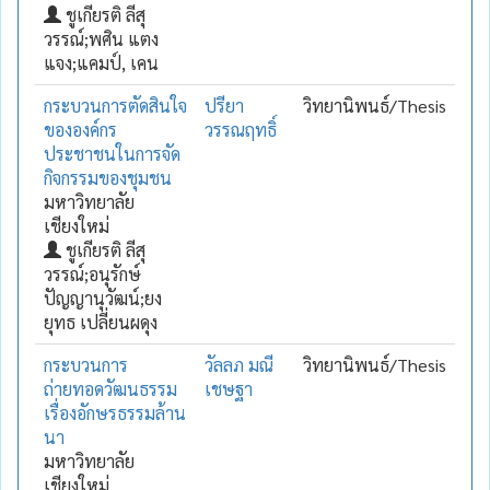
ชูเกียรติ ลีสุ
วรรณ์;พศิน แตง
แจง;แคมป์, เคน
กระบวนการตัดสินใจ
ปรียา
วิทยานิพนธ์/Thesis
ขององค์กร
วรรณฤทธิ์
ประชาชนในการจัด
กิจกรรมของชุมชน
มหาวิทยาลัย
เชียงใหม่
ชูเกียรติ ลีสุ
วรรณ์;อนุรักษ์
ปัญญานุวัฒน์;ยง
ยุทธ เปลี่ยนผดุง
กระบวนการ
วัลลภ มณี
วิทยานิพนธ์/Thesis
ถ่ายทอดวัฒนธรรม
เชษฐา
เรื่องอักษรธรรมล้าน
นา
มหาวิทยาลัย
เชียงใหม่