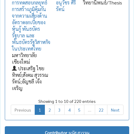
การทดสอบกลยุทธ์
อนุวัชร ศิริ
วิทยานิพนธ์/Thesis
การสร้างภูมิคุ้มกัน
รัตน์
จากความเสี่ยงด้าน
อัตราดอกเบี้ยของ
หุ้นกู้ พันธบัตร
รัฐบาล และ
พันธบัตรรัฐวิสาหกิจ
ในประเทศไทย
มหาวิทยาลัย
เชียงใหม่
ประเสริฐ ไชย
ทิพย์;สังคม สุวรรณ
รัตน์;อัญชลี เจ็ง
เจริญ
Showing 1 to 10 of 220 entries
Previous
1
2
3
4
5
…
22
Next
Contributor :
มนัส สุวรรณ