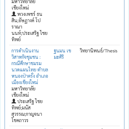
มหาวิทยาลัย
เชียงใหม่
พวงเพชร์ ธน
สิน;อัษฏางค์ โป
ราณา
นนท์;ประเสริฐ ไชย
ทิพย์
การดำเนินงาน
ฐนมน เข
วิทยานิพนธ์/Thesis
วิสาหกิจชุมชน :
มะศิริ
กรณีศึกษาชมรม
นวดแผนไทย ตำบล
หนองป่าครั่ง อำเภอ
เมืองเชียงใหม่
มหาวิทยาลัย
เชียงใหม่
ประเสริฐ ไชย
ทิพย์;มนัส
สุวรรณ;กาญจนา
โชคถาวร