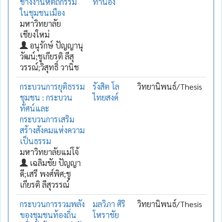
ช่างงานหัตถกรรม
ทำนอง
ในชุมชนเมือง
มหาวิทยาลัย
เชียงใหม่
อนุรักษ์ ปัญญานุ
วัฒน์;ชูเกียรติ ลีสุ
วรรณ์;วิสุทธิ์ วานิช
กระบวนการยุติธรรม
รังสิต โล
วิทยานิพนธ์/Thesis
ชุมชน : กระบวน
ไทยสงค์
ทัศน์และ
กระบวนการเสริม
สร้างสังคมแห่งความ
เป็นธรรม
มหาวิทยาลัยแม่โจ้
เฉลิมชัย ปัญญา
ดี;เสรี พงศ์พิศ;ชู
เกียรติ ลีสุวรรณ์
กระบวนการรวมพลัง
มลวิภา ศิริ
วิทยานิพนธ์/Thesis
ของชุมชนท้องถิ่น
โหราชัย