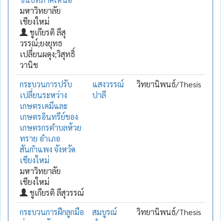
มหาวิทยาลัย
เชียงใหม่
ชูเกียรติ ลีสุ
วรรณ์;ยงยุทธ
เปลี่ยนผดุง;วิสุทธิ์
วานิช
กระบวนการปรับ
แสงวรรณ์
วิทยานิพนธ์/Thesis
เปลี่ยนระหว่าง
ปาลี
เกษตรเคมีและ
เกษตรอินทรีย์ของ
เกษตรกรตำบลห้วย
ทราย อำเภอ
สันกำแพง จังหวัด
เชียงใหม่
มหาวิทยาลัย
เชียงใหม่
ชูเกียรติ ลีสุวรรณ์
กระบวนการฝึกลูกมือ
สมบูรณ์
วิทยานิพนธ์/Thesis