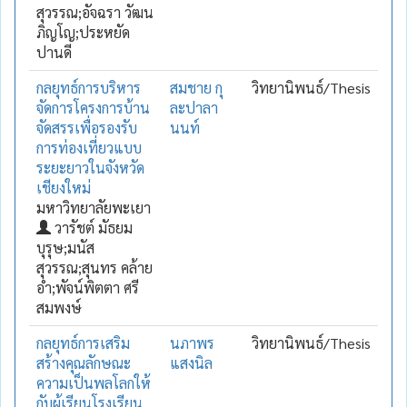
สุวรรณ;อัจฉรา วัฒน
ภิญโญ;ประหยัด
ปานดี
กลยุทธ์การบริหาร
สมชาย กุ
วิทยานิพนธ์/Thesis
จัดการโครงการบ้าน
ละปาลา
จัดสรรเพื่อรองรับ
นนท์
การท่องเที่ยวแบบ
ระยะยาวในจังหวัด
เชียงใหม่
มหาวิทยาลัยพะเยา
วารัชต์ มัธยม
บุรุษ;มนัส
สุวรรณ;สุนทร คล้าย
อ่ำ;พัจน์พิตตา ศรี
สมพงษ์
กลยุทธ์การเสริม
นภาพร
วิทยานิพนธ์/Thesis
สร้างคุณลักษณะ
แสงนิล
ความเป็นพลโลกให้
กับผู้เรียนโรงเรียน