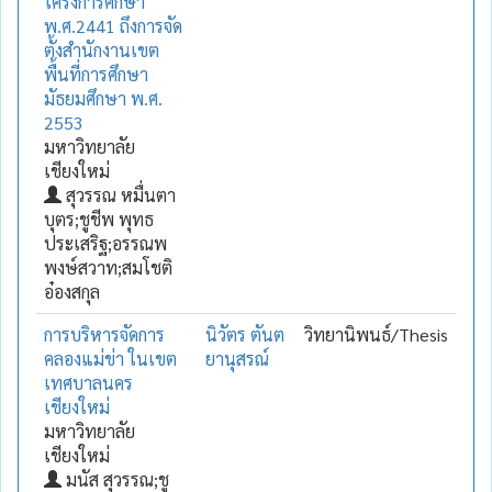
โครงการศึกษา
พ.ศ.2441 ถึงการจัด
ตั้งสำนักงานเขต
พื้นที่การศึกษา
มัธยมศึกษา พ.ศ.
2553
มหาวิทยาลัย
เชียงใหม่
สุวรรณ หมื่นตา
บุตร;ชูชีพ พุทธ
ประเสริฐ;อรรณพ
พงษ์สวาท;สมโชติ
อ๋องสกุล
การบริหารจัดการ
นิวัตร ตันต
วิทยานิพนธ์/Thesis
คลองแม่ข่า ในเขต
ยานุสรณ์
เทศบาลนคร
เชียงใหม่
มหาวิทยาลัย
เชียงใหม่
มนัส สุวรรณ;ชู