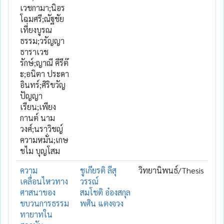
เวชกามา;นิอร
โฉมศรี;ณัฐชัย
เที่ยงบูรณ
ธรรม;วรัญญา
ธาราเวช
รักษ์;ญาณี คีรีต๊
ะ;อนิตา ประดา
อินทร์;ศิริขวัญ
ปัญญา
เรียน;เพียง
กานต์ นาม
วงศ์;นราวิชญ์
ความหมั่น;เกษ
ชไม บุญโสม
ความ
ชูเกียรติ ลีสุ
วิทยานิพนธ์/Thesis
เคลื่อนไหวทาง
วรรณ์
ศาสนาของ
สมโชติ อ๋องสกุล
ขบวนการธรรม
พศิน แตงจวง
ทายาทใน