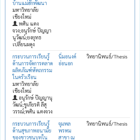
บ้านแม่ฮักพัฒนา
มหาวิทยาลัย
เชียงใหม่
พศิน แตง
จวง;อนุรักษ์ ปัญญา
นุวัฒน์;ยงยุทธ
เปลี่ยนผดุง
กระบวนการเรียนรู้
นิ่มอนงค์
วิทยานิพนธ์/Thesis
ด้านการจัดการตลาด
อ่อนอก
ผลิตภัณฑ์หัตถกรรม
ในครัวเรือน
มหาวิทยาลัย
เชียงใหม่
อนุรักษ์ ปัญญานุ
วัฒน์;ชูเกียรติ ลีสุ
วรรณ์;พศิน แตงจวง
กระบวนการเรียนรู้
จุมพล
วิทยานิพนธ์/Thesis
ด้านสุขภาพอนามัย
พรหม
ของชาวชนบทใน
สาขา ณ