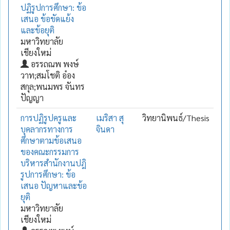
ปฏิรูปการศึกษา: ข้อ
เสนอ ข้อขัดแย้ง
และข้อยุติ
มหาวิทยาลัย
เชียงใหม่
อรรถณพ พงษ์
วาท;สมโชติ อ๋อง
สกุล;พนมพร จันทร
ปัญญา
การปฏิรูปครูและ
เมริสา สุ
วิทยานิพนธ์/Thesis
บุคลากรทางการ
จินดา
ศึกษาตามข้อเสนอ
ของคณะกรรมการ
บริหารสำนักงานปฎิ
รูปการศึกษา: ข้อ
เสนอ ปัญหาและข้อ
ยุติ
มหาวิทยาลัย
เชียงใหม่