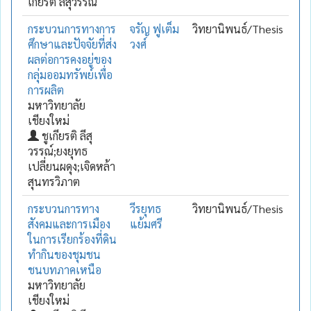
เกียรติ ลีสุวรรณ์
กระบวนการทางการ
จรัญ ฟูเต็ม
วิทยานิพนธ์/Thesis
ศึกษาและปัจจัยที่ส่ง
วงศ์
ผลต่อการคงอยู่ของ
กลุ่มออมทรัพย์เพื่อ
การผลิต
มหาวิทยาลัย
เชียงใหม่
ชูเกียรติ ลีสุ
วรรณ์;ยงยุทธ
เปลี่ยนผดุง;เจิดหล้า
สุนทรวิภาต
กระบวนการทาง
วีรยุทธ
วิทยานิพนธ์/Thesis
สังคมและการเมือง
แย้มศรี
ในการเรียกร้องที่ดิน
ทำกินของชุมชน
ชนบทภาคเหนือ
มหาวิทยาลัย
เชียงใหม่