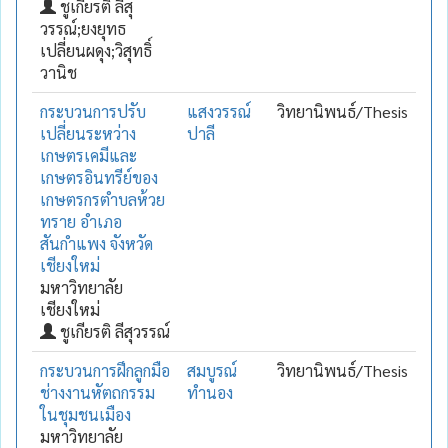
ชูเกียรติ ลีสุ
วรรณ์;ยงยุทธ
เปลี่ยนผดุง;วิสุทธิ์
วานิช
กระบวนการปรับ
แสงวรรณ์
วิทยานิพนธ์/Thesis
เปลี่ยนระหว่าง
ปาลี
เกษตรเคมีและ
เกษตรอินทรีย์ของ
เกษตรกรตำบลห้วย
ทราย อำเภอ
สันกำแพง จังหวัด
เชียงใหม่
มหาวิทยาลัย
เชียงใหม่
ชูเกียรติ ลีสุวรรณ์
กระบวนการฝึกลูกมือ
สมบูรณ์
วิทยานิพนธ์/Thesis
ช่างงานหัตถกรรม
ทำนอง
ในชุมชนเมือง
มหาวิทยาลัย