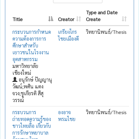
Type and Date
Title
Creator
Create
กระบวนการกำหนด
เกรียงไกร
วิทยานิพนธ์/Thesis
ความต้องการการ
ไชยเมืองดี
ศึกษาสำหรับ
เยาวชนในโรงงาน
อุตสาหกรรม
มหาวิทยาลัย
เชียงใหม่
อนุรักษ์ ปัญญานุ
วัฒน์;พศิน แตง
จวง;ชูเกียรติ สีสุ
วรรณ์
กระบวนการ
องอาจ
วิทยานิพนธ์/Thesis
ถ่ายทอดความรู้ของ
พรมไชย
ชาวไทยลื้อ เกี่ยวกับ
การรักษาพยาบาล