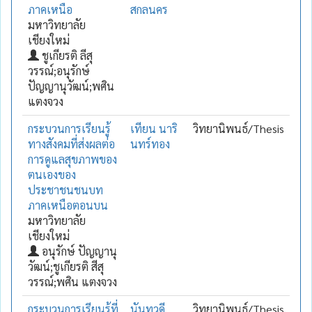
ภาคเหนือ
สกลนคร
มหาวิทยาลัย
เชียงใหม่
ชูเกียรติ ลีสุ
วรรณ์;อนุรักษ์
ปัญญานุวัฒน์;พศิน
แตงจวง
กระบวนการเรียนรู้
เทียน นาริ
วิทยานิพนธ์/Thesis
ทางสังคมที่ส่งผลต่อ
นทร์ทอง
การดูแลสุขภาพของ
ตนเองของ
ประชาชนชนบท
ภาคเหนือตอนบน
มหาวิทยาลัย
เชียงใหม่
อนุรักษ์ ปัญญานุ
วัฒน์;ชูเกียรติ สีสุ
วรรณ์;พศิน แตงจวง
กระบวนการเรียนรู้ที่
นันทวดี
วิทยานิพนธ์/Thesis