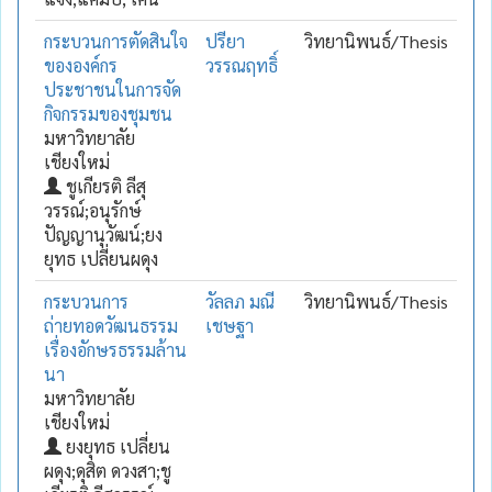
กระบวนการตัดสินใจ
ปรียา
วิทยานิพนธ์/Thesis
ขององค์กร
วรรณฤทธิ์
ประชาชนในการจัด
กิจกรรมของชุมชน
มหาวิทยาลัย
เชียงใหม่
ชูเกียรติ ลีสุ
วรรณ์;อนุรักษ์
ปัญญานุวัฒน์;ยง
ยุทธ เปลี่ยนผดุง
กระบวนการ
วัลลภ มณี
วิทยานิพนธ์/Thesis
ถ่ายทอดวัฒนธรรม
เชษฐา
เรื่องอักษรธรรมล้าน
นา
มหาวิทยาลัย
เชียงใหม่
ยงยุทธ เปลี่ยน
ผดุง;ดุสิต ดวงสา;ชู