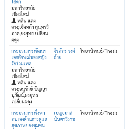
โสดา
มหาวิทยาลัย
เชียงใหม่
พศิน แตง
จวง;เจิดหล้า สุนทรวิ
ภาต;ยงยุทธ เปลี่ยน
ผดุง
กระบวนการพัฒนา
จิรภัทร วงศ์
วิทยานิพนธ์/Thesis
เอกลักษณ์ของหญิง
อ้าย
รักร่วมเพศ
มหาวิทยาลัย
เชียงใหม่
พศิน แตง
จวง;อนุรักษ์ ปัญญา
นุวัฒน์;ยงยุทธ
เปลี่ยนผดุง
กระบวนการพึ่งพา
เบญจมาศ
วิทยานิพนธ์/Thesis
ตนเองด้านการดูแล
นันตาวิราช
สุขภาพของชุมชน