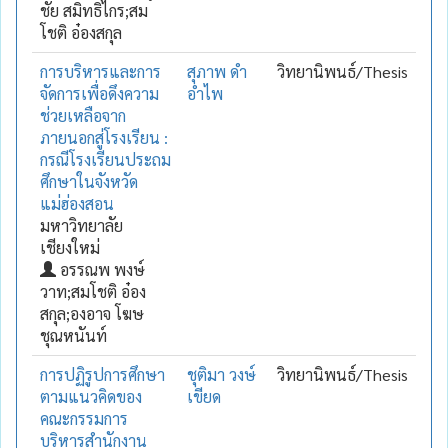
ชัย สมิทธิไกร;สม
โชติ อ๋องสกุล
การบริหารและการ
สุภาพ ดำ
วิทยานิพนธ์/Thesis
จัดการเพื่อดึงความ
อำไพ
ช่วยเหลือจาก
ภายนอกสู่โรงเรียน :
กรณีโรงเรียนประถม
ศึกษาในจังหวัด
แม่ฮ่องสอน
มหาวิทยาลัย
เชียงใหม่
อรรณพ พงษ์
วาท;สมโชติ อ๋อง
สกุล;องอาจ โฆษ
ชุณหนันท์
การปฏิรูปการศึกษา
ชุติมา วงษ์
วิทยานิพนธ์/Thesis
ตามแนวคิดของ
เขียด
คณะกรรมการ
บริหารสำนักงาน