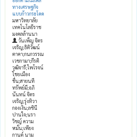
ออกตามโมเดล
ทางเศรษฐกิจ
แบบก้าวกระโดด
มหาวิทยาลัย
เทคโนโลยีราช
มงคลล้านนา
วันเพ็ญ จิตร
เจริญ;ธิติวัฒน์
ตาคา;กนกวรรณ
เวชกามา;กีรติ
วุฒิจารี;ไพโรจน์
ไชยเมือง
ชื่น;สายนที
ทรัพย์มี;อภิ
นันทน์ จิตร
เจริญ;รุ่งทิวา
กองเงิน;ลชินี
ปานใจ;นรา
วิชญ์ ความ
หมั่น;เพียง
กานต์ นาม