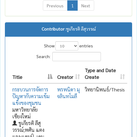
Previous
1
Next
Contributor :
ชูเกียรติ ลีสุวรรณ์
Show
entries
Search:
Type and Date
Title
Creator
Create
กระบวนการจัดการ
พรพนิดา มุ
วิทยานิพนธ์/Thesis
ปัญหากับความเข้ม
จลินทโมลี
แข็งของชุมชน
มหาวิทยาลัย
เชียงใหม่
ชูเกียรติ ลีสุ
วรรณ์;พศิน แตง
แจง;แคมป์, เคน