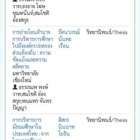
วาท;องอาจ โฆษ
ชุณหนันท์;สมโชติ
อ๋องสกุล
การถ่ายโอนอำนาจ
รัตนาภรณ์
วิทยานิพนธ์/Thesis
การบริหารการศึกษา
นันทะ
ไปยังองค์กรปกครอง
เรือน
ส่วนท้องถิ่น : ความ
ขัดแย้งและความ
คลี่คลาย
มหาวิทยาลัย
เชียงใหม่
อรรถณพ พงษ์
วาท;สมโชติ อ๋อง
สกุล;พนมพร จันทร
ปัญญา
การบริหารการ
ดิสกร
วิทยานิพนธ์/Thesis
มัธยมศึกษาใน
นินนาท
ประเทศไทย : จาก
โยธิน