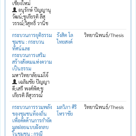
เชียงใหม่
อนุรักษ์ ปัญญานุ
วัฒน์;ชูเกียรติ ลีสุ
วรรณ์;วิสุทธิ์ วานิช
กระบวนการยุติธรรม
รังสิต โล
วิทยานิพนธ์/Thesis
ชุมชน : กระบวน
ไทยสงค์
ทัศน์และ
กระบวนการเสริม
สร้างสังคมแห่งความ
เป็นธรรม
มหาวิทยาลัยแม่โจ้
เฉลิมชัย ปัญญา
ดี;เสรี พงศ์พิศ;ชู
เกียรติ ลีสุวรรณ์
กระบวนการรวมพลัง
มลวิภา ศิริ
วิทยานิพนธ์/Thesis
ของชุมชนท้องถิ่น
โหราชัย
เพื่อคัดค้านการกำจัด
มูลฝอยแบบฝังกลบ
ในชุมชน : กรณี