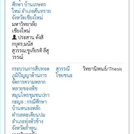
ศึกษา บ้านเกษตร
ใหม่ อำเภอสันทราย
จังหวัดเชียงใหม่
มหาวิทยาลัย
เชียงใหม่
ประสาน ตังสิ
กบุตร;มนัส
สุวรรณ;ชูเกียรติ ลีสุ
วรรณ์
กระบวนการสืบทอด
สุวรรณี
วิทยานิพนธ์/Thesis
ภูมิปัญญาด้านการ
ไชยชนะ
จัดการความหลาก
หลายของพืช
สมุนไพรชุมชนปกา
กะญอ : กรณีศึกษา
บ้านหนองหลัก
ตำบลตะเคียนปม
อำเภอทุ่งหัวช้าง
จังหวัดลำพูน