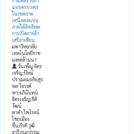
กาแฟอราบิก้า
แบบครบวงจร
ในเขตภาค
เหนือตอนบน
ภายใต้อิทธิพล
การเปิดการค้า
เสรีอาเซียน
มหาวิทยาลัย
เทคโนโลยีราช
มงคลล้านนา
วันเพ็ญ จิตร
เจริญ;ปัทม์
ปราณอมรกิจ;สุร
พล ใจวงศ์
ษา;อภินันทน์
จิตรเจริญ;ธิติ
วัฒน์
ตาคำ;ไพโรจน์
ไชยเมือง
ชื่น;กีรติ วุฒิ
จารี;กนกวรรณ