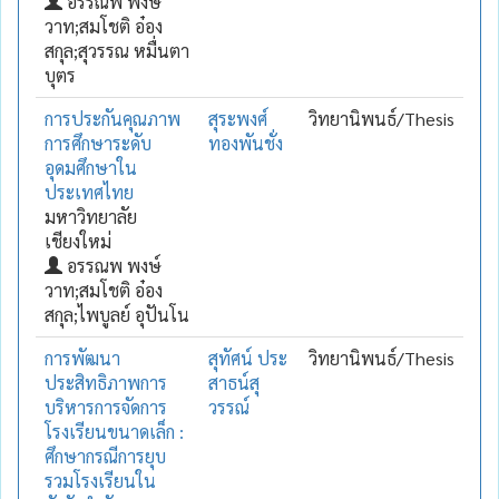
อรรณพ พงษ์
วาท;สมโชติ อ๋อง
สกุล;สุวรรณ หมื่นตา
บุตร
การประกันคุณภาพ
สุระพงศ์
วิทยานิพนธ์/Thesis
การศึกษาระดับ
ทองพันชั่ง
อุดมศึกษาใน
ประเทศไทย
มหาวิทยาลัย
เชียงใหม่
อรรณพ พงษ์
วาท;สมโชติ อ๋อง
สกุล;ไพบูลย์ อุปันโน
การพัฒนา
สุทัศน์ ประ
วิทยานิพนธ์/Thesis
ประสิทธิภาพการ
สาธน์สุ
บริหารการจัดการ
วรรณ์
โรงเรียนขนาดเล็ก :
ศึกษากรณีการยุบ
รวมโรงเรียนใน