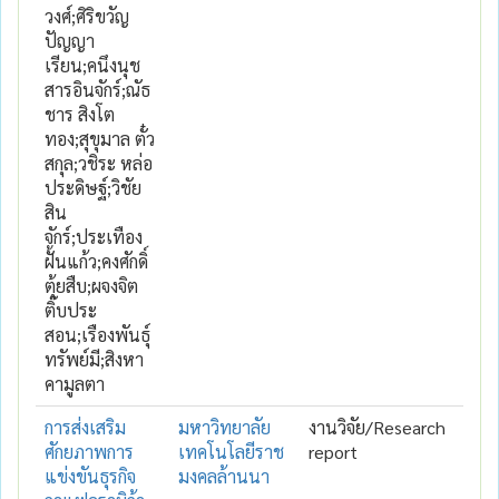
วงศ์;ศิริขวัญ
ปัญญา
เรียน;คนึงนุช
สารอินจักร์;ณัธ
ชาร สิงโต
ทอง;สุขุมาล ตั๋ว
สกุล;วชิระ หล่อ
ประดิษฐ์;วิชัย
สิน
จักร์;ประเทือง
ฝั้นแก้ว;คงศักดิ์
ตุ้ยสืบ;ผจงจิต
ติ๊บประ
สอน;เรืองพันธุ์
ทรัพย์มี;สิงหา
คามูลตา
การส่งเสริม
มหาวิทยาลัย
งานวิจัย/Research
ศักยภาพการ
เทคโนโลยีราช
report
แข่งขันธุรกิจ
มงคลล้านนา