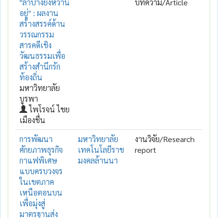
"ลำปางยังหวาน
บทความ/Article
อยู่" : ผลงาน
สร้างสรรค์ด้าน
วรรณกรรม
สารคดีเชิง
วัฒนธรรมเพื่อ
สร้างสำนึกรัก
ท้องถิ่น
มหาวิทยาลัย
บูรพา
ไพโรจน์ ไชย
เมืองชื่น
การพัฒนา
มหาวิทยาลัย
งานวิจัย/Research
ศักยภาพธุรกิจ
เทคโนโลยีราช
report
กาแฟพิเศษ
มงคลล้านนา
แบบครบวงจร
ในเขตภาค
เหนือตอนบน
เพื่อมุ่งสู่
มาตรฐานส่ง