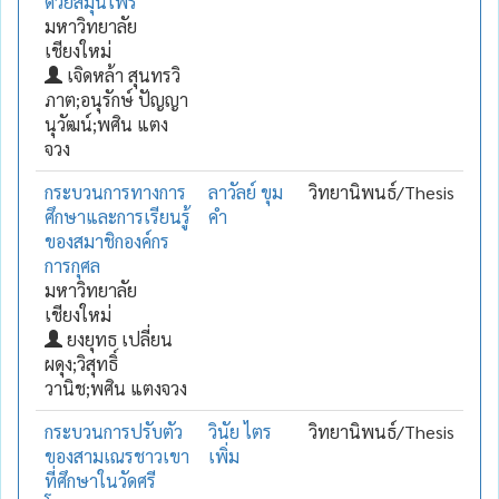
ด้วยสมุนไพร
มหาวิทยาลัย
เชียงใหม่
เจิดหล้า สุนทรวิ
ภาต;อนุรักษ์ ปัญญา
นุวัฒน์;พศิน แตง
จวง
กระบวนการทางการ
ลาวัลย์ ขุม
วิทยานิพนธ์/Thesis
ศึกษาและการเรียนรู้
คำ
ของสมาชิกองค์กร
การกุศล
มหาวิทยาลัย
เชียงใหม่
ยงยุทธ เปลี่ยน
ผดุง;วิสุทธิ์
วานิช;พศิน แตงจวง
กระบวนการปรับตัว
วินัย ไตร
วิทยานิพนธ์/Thesis
ของสามเณรชาวเขา
เพิ่ม
ที่ศึกษาในวัดศรี