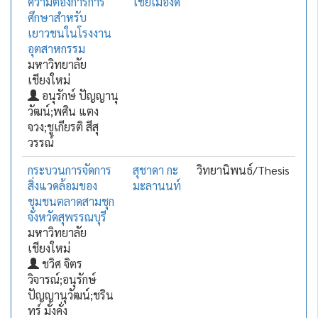
ความต้องการการ
ไชยเมืองดี
ศึกษาสำหรับ
เยาวชนในโรงงาน
อุตสาหกรรม
มหาวิทยาลัย
เชียงใหม่
อนุรักษ์ ปัญญานุ
วัฒน์;พศิน แตง
จวง;ชูเกียรติ สีสุ
วรรณ์
กระบวนการจัดการ
สุชาดา กะ
วิทยานิพนธ์/Thesis
สิ่งแวดล้อมของ
มะลานนท์
ชุมชนตลาดสามชุก
จังหวัดสุพรรณบุรี
มหาวิทยาลัย
เชียงใหม่
ชวิศ จิตร
วิจารณ์;อนุรักษ์
ปัญญานุวัฒน์;ชริน
ทร์ มั่งคั่ง