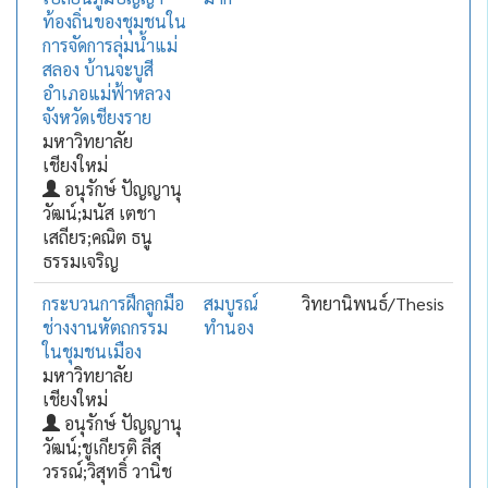
ท้องถิ่นของชุมชนใน
การจัดการลุ่มน้ำแม่
สลอง บ้านจะบูสี
อำเภอแม่ฟ้าหลวง
จังหวัดเชียงราย
มหาวิทยาลัย
เชียงใหม่
อนุรักษ์ ปัญญานุ
วัฒน์;มนัส เตชา
เสถียร;คณิต ธนู
ธรรมเจริญ
กระบวนการฝึกลูกมือ
สมบูรณ์
วิทยานิพนธ์/Thesis
ช่างงานหัตถกรรม
ทำนอง
ในชุมชนเมือง
มหาวิทยาลัย
เชียงใหม่
อนุรักษ์ ปัญญานุ
วัฒน์;ชูเกียรติ ลีสุ
วรรณ์;วิสุทธิ์ วานิช