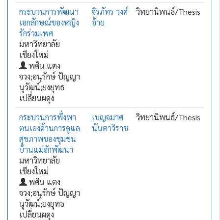
กระบวนการพัฒนา
จิรภัทร วงศ์
วิทยานิพนธ์/Thesis
เอกลักษณ์ของหญิง
อ้าย
รักร่วมเพศ
มหาวิทยาลัย
เชียงใหม่
พศิน แตง
จวง;อนุรักษ์ ปัญญา
นุวัฒน์;ยงยุทธ
เปลี่ยนผดุง
กระบวนการพึ่งพา
เบญจมาศ
วิทยานิพนธ์/Thesis
ตนเองด้านการดูแล
นันตาวิราช
สุขภาพของชุมชน
บ้านแม่ฮักพัฒนา
มหาวิทยาลัย
เชียงใหม่
พศิน แตง
จวง;อนุรักษ์ ปัญญา
นุวัฒน์;ยงยุทธ
เปลี่ยนผดุง