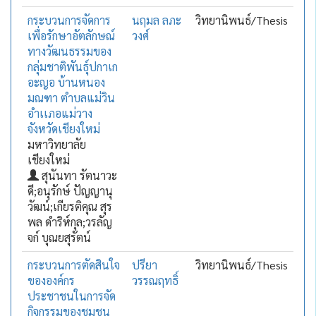
กระบวนการจัดการ
นฤมล ลภะ
วิทยานิพนธ์/Thesis
เพื่อรักษาอัตลักษณ์
วงศ์
ทางวัฒนธรรมของ
กลุ่มชาติพันธุ์ปกาเก
อะญอ บ้านหนอง
มณฑา ตำบลแม่วิน
อำเเภอแม่วาง
จังหวัดเชียงใหม่
มหาวิทยาลัย
เชียงใหม่
สุนันทา รัตนาวะ
ดี;อนุรักษ์ ปัญญานุ
วัฒน์;เกียรติคุณ สุร
พล ดำริห์กุล;วรลัญ
จก์ บุณยสุรัตน์
กระบวนการตัดสินใจ
ปรียา
วิทยานิพนธ์/Thesis
ขององค์กร
วรรณฤทธิ์
ประชาชนในการจัด
กิจกรรมของชุมชน