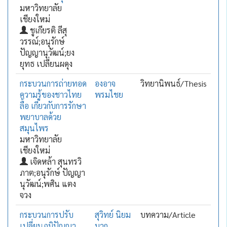
มหาวิทยาลัย
เชียงใหม่
ชูเกียรติ ลีสุ
วรรณ์;อนุรักษ์
ปัญญานุวัฒน์;ยง
ยุทธ เปลี่ยนผดุง
กระบวนการถ่ายทอด
องอาจ
วิทยานิพนธ์/Thesis
ความรู้ของชาวไทย
พรมไชย
ลื้อ เกี่ยวกับการรักษา
พยาบาลด้วย
สมุนไพร
มหาวิทยาลัย
เชียงใหม่
เจิดหล้า สุนทรวิ
ภาต;อนุรักษ์ ปัญญา
นุวัฒน์;พศิน แตง
จวง
กระบวนการปรับ
สุวิทย์ นิยม
บทความ/Article
เปลี่ยนภูมิปัญญา
มาก