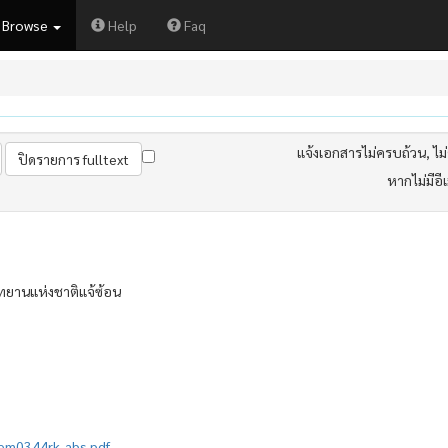
Browse
Help
Faq
แจ้งเอกสารไม่ครบถ้วน, ไม่ต
หากไม่มีอี
ทยานแห่งชาติแจ้ซ้อน
mem0344rk_abs.pdf