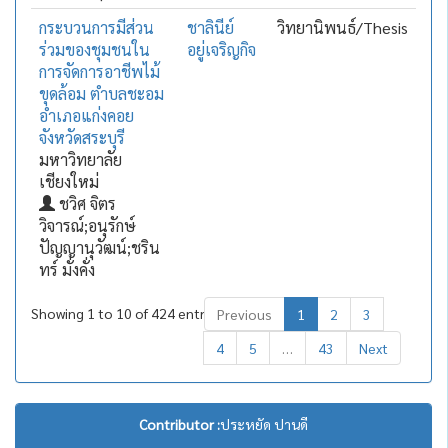
กระบวนการมีส่วน
ชาลินีย์
วิทยานิพนธ์/Thesis
ร่วมของชุมชนใน
อยู่เจริญกิจ
การจัดการอาชีพไม้
ขุดล้อม ตำบลชะอม
อำเภอแก่งคอย
จังหวัดสระบุรี
มหาวิทยาลัย
เชียงใหม่
ชวิศ จิตร
วิจารณ์;อนุรักษ์
ปัญญานุวัฒน์;ชริน
ทร์ มั่งคั่ง
Showing 1 to 10 of 424 entries
Previous
1
2
3
4
5
…
43
Next
Contributor :
ประหยัด ปานดี