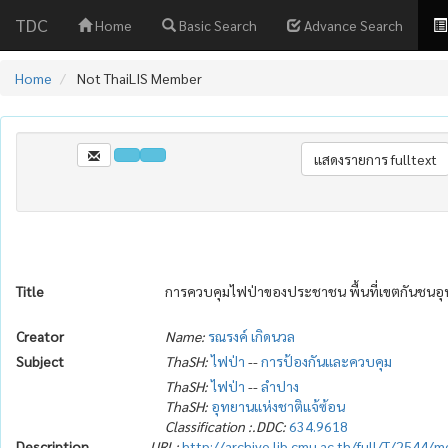
TDC
Home
Basic Search
Advance Search
Home
Not ThaiLIS Member
Title
การควบคุมไฟป่าของประชาชน พื้นที่เขตกันชนอุ
Creator
Name:
รณรงค์ เกิดนวล
Subject
ThaSH:
ไฟป่า
--
การป้องกันและควบคุม
ThaSH:
ไฟป่า
--
ลำปาง
ThaSH:
อุทยานแห่งชาติแจ้ซ้อน
Classification :.DDC:
634.9618
Description
URL:
http://archive.lib.cmu.ac.th/full/T/2544/