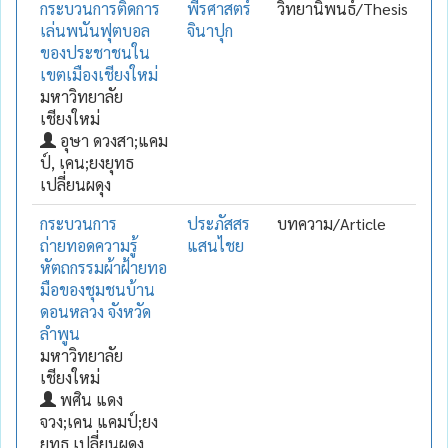
กระบวนการติดการ
พีรศาสตร์
วิทยานิพนธ์/Thesis
เล่นพนันฟุตบอล
จินาปุก
ของประชาชนใน
เขตเมืองเชียงใหม่
มหาวิทยาลัย
เชียงใหม่
อุษา ดวงสา;แคม
ป์, เคน;ยงยุทธ
เปลี่ยนผดุง
กระบวนการ
ประภัสสร
บทความ/Article
ถ่ายทอดความรู้
แสนไชย
หัตถกรรมผ้าฝ้ายทอ
มือของชุมชนบ้าน
ดอนหลวง จังหวัด
ลำพูน
มหาวิทยาลัย
เชียงใหม่
พศิน แดง
จวง;เคน แคมป์;ยง
ยุทธ เปลี่ยนผดุง