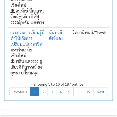
เชียงใหม่
อนุรักษ์ ปัญญานุ
วัฒน์;ชูเกียรติ สีสุ
วรรณ์;พศิน แตงจวง
กระบวนการเรียนรู้ที่
นันทวดี
วิทยานิพนธ์/Thesis
ทำให้เกิดการ
สังข์แดง
เปลี่ยนแปลงอาชีพ
มหาวิทยาลัย
เชียงใหม่
พศิน แตงจวง;ชู
เกียรติ ลีสุวรรณ์;ยง
ยุทธ เปลี่ยนผดุง
Showing 1 to 10 of 187 entries
Previous
1
2
3
4
5
…
19
Next