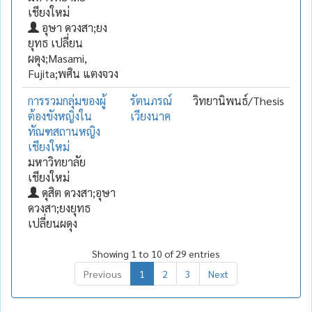
เชียงใหม่
อุษา ดวงสา;ยง
ยุทธ เปลี่ยน
ผดุง;Masami,
Fujita;พศิน แตงจวง
การรวมกลุ่มของผู้
รัตนภรณ์
วิทยานิพนธ์/Thesis
ต้องขังหญิงใน
เวียงนาค
ทัณฑสถานหญิง
เชียงใหม่
มหาวิทยาลัย
เชียงใหม่
ดุสิต ดวงสา;อุษา
ดวงสา;ยงยุทธ
เปลี่ยนผดุง
Showing 1 to 10 of 29 entries
Previous
1
2
3
Next