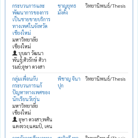
กระบวนการและ
ชาญยุทธ
วิทยานิพนธ์/Thesis
พัฒนาการของการ
มั่งคั่ง
เป็นชายขายบริการ
ทางเพศในจังหวัด
เชียงใหม่
มหาวิทยาลัย
เชียงใหม่
บุบผา วัฒนา
พันธุ์;ศิวรักษ์ ศิวา
รมย์;อุษา ดวงสา
กลุ่มเพื่อนกับ
พิชาญ จินา
วิทยานิพนธ์/Thesis
กระบวนการแก้
ปุก
ปัญหาทางเพศของ
นักเรียนวัยรุ่น
มหาวิทยาลัย
เชียงใหม่
อุษา ดวงสา;พศิน
แตงจวง;แคมป์, เคน