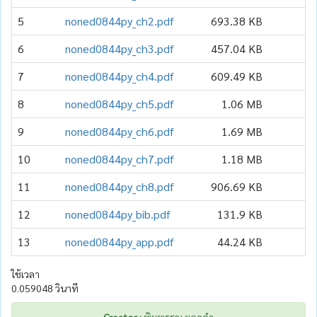
5
noned0844py_ch2.pdf
693.38 KB
6
noned0844py_ch3.pdf
457.04 KB
7
noned0844py_ch4.pdf
609.49 KB
8
noned0844py_ch5.pdf
1.06 MB
9
noned0844py_ch6.pdf
1.69 MB
10
noned0844py_ch7.pdf
1.18 MB
11
noned0844py_ch8.pdf
906.69 KB
12
noned0844py_bib.pdf
131.9 KB
13
noned0844py_app.pdf
44.24 KB
ใช้เวลา
0.059048 วินาที
Creator :
พิมพรรณ ยอดคำ