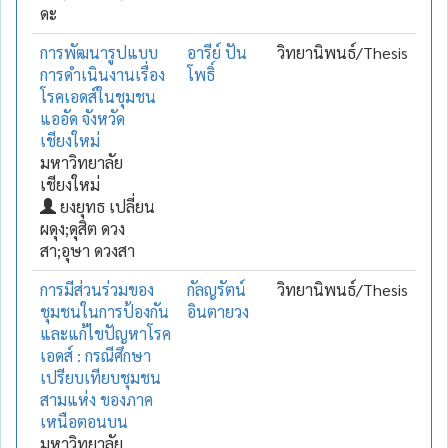
ดะ
การพัฒนารูปแบบ
อารีย์ ปัน
วิทยานิพนธ์/Thesis
การดำเนินงานเรื่อง
โพธิ์
โรคเอดส์ในชุมชน
แออัด จังหวัด
เชียงใหม่
มหาวิทยาลัย
เชียงใหม่
ยงยุทธ เปลี่ยน
ผดุง;ดุสิต ดวง
สา;อุษา ดวงสา
การมีส่วนร่วมของ
กัลญรัตน์
วิทยานิพนธ์/Thesis
ชุมชนในการป้องกัน
อินตายวง
และแก้ไขปัญหาโรค
เอดส์ : กรณีศึกษา
เปรียบเทียบชุมชน
สามแห่ง ของภาค
เหนือตอนบน
มหาวิทยาลัย