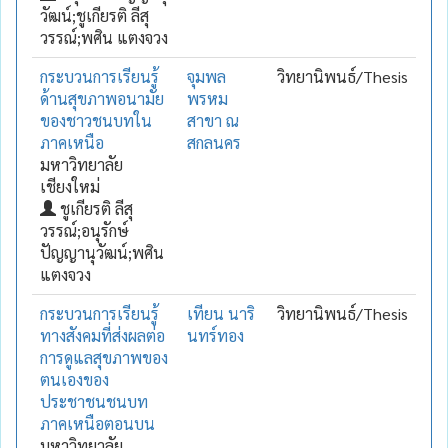
วัฒน์;ชูเกียรติ ลีสุ
วรรณ์;พศิน แตงจวง
กระบวนการเรียนรู้
จุมพล
วิทยานิพนธ์/Thesis
ด้านสุขภาพอนามัย
พรหม
ของชาวชนบทใน
สาขา ณ
ภาคเหนือ
สกลนคร
มหาวิทยาลัย
เชียงใหม่
ชูเกียรติ ลีสุ
วรรณ์;อนุรักษ์
ปัญญานุวัฒน์;พศิน
แตงจวง
กระบวนการเรียนรู้
เทียน นาริ
วิทยานิพนธ์/Thesis
ทางสังคมที่ส่งผลต่อ
นทร์ทอง
การดูแลสุขภาพของ
ตนเองของ
ประชาชนชนบท
ภาคเหนือตอนบน
มหาวิทยาลัย