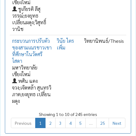
เชียงใหม่
ชูเกียรติ ลีสุ
วรรณ์;ยงยุทธ
เปลี่ยนผดุง;วิสุทธิ์
วานิช
กระบวนการปรับตัว
วินัย ไตร
วิทยานิพนธ์/Thesis
ของสามเณรชาวเขา
เพิ่ม
ที่ศึกษาในวัดศรี
โสดา
มหาวิทยาลัย
เชียงใหม่
พศิน แตง
จวง;เจิดหล้า สุนทรวิ
ภาต;ยงยุทธ เปลี่ยน
ผดุง
Showing 1 to 10 of 245 entries
Previous
1
2
3
4
5
…
25
Next