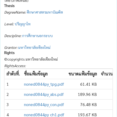
ไทย (ภาคเหนือ)
Thesis
DegreeName:
ศึกษาศาสตรมหาบัณฑิต
Level:
ปริญญาโท
Descipline:
การศึกษานอกระบบ
Grantor:
มหาวิทยาลัยเชียงใหม่
Rights
©copyrights มหาวิทยาลัยเชียงใหม่
RightsAccess:
ลำดับที่.
ชื่อแฟ้มข้อมูล
ขนาดแฟ้มข้อมูล
จำนวนเข้
1
noned0844py_tpg.pdf
61.41 KB
2
noned0844py_abs.pdf
189.96 KB
3
noned0844py_con.pdf
76.48 KB
4
noned0844py_ch1.pdf
193.67 KB