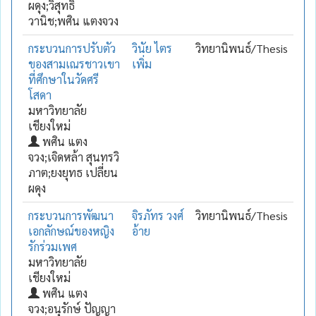
ผดุง;วิสุทธิ์
วานิช;พศิน แตงจวง
กระบวนการปรับตัว
วินัย ไตร
วิทยานิพนธ์/Thesis
ของสามเณรชาวเขา
เพิ่ม
ที่ศึกษาในวัดศรี
โสดา
มหาวิทยาลัย
เชียงใหม่
พศิน แตง
จวง;เจิดหล้า สุนทรวิ
ภาต;ยงยุทธ เปลี่ยน
ผดุง
กระบวนการพัฒนา
จิรภัทร วงศ์
วิทยานิพนธ์/Thesis
เอกลักษณ์ของหญิง
อ้าย
รักร่วมเพศ
มหาวิทยาลัย
เชียงใหม่
พศิน แตง
จวง;อนุรักษ์ ปัญญา