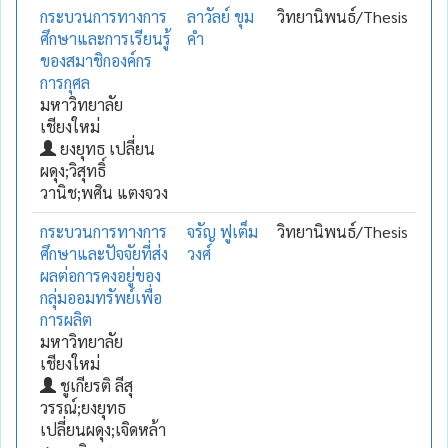
กระบวนการทางการ
ลาวัลย์ ขุม
วิทยานิพนธ์/Thesis
ศึกษาและการเรียนรู้
คำ
ของสมาชิกองค์กร
การกุศล
มหาวิทยาลัย
เชียงใหม่
ยงยุทธ เปลี่ยน
ผดุง;วิสุทธิ์
วานิช;พศิน แตงจวง
กระบวนการทางการ
จรัญ ฟูเต็ม
วิทยานิพนธ์/Thesis
ศึกษาและปัจจัยที่ส่ง
วงศ์
ผลต่อการคงอยู่ของ
กลุ่มออมทรัพย์เพื่อ
การผลิต
มหาวิทยาลัย
เชียงใหม่
ชูเกียรติ ลีสุ
วรรณ์;ยงยุทธ
เปลี่ยนผดุง;เจิดหล้า