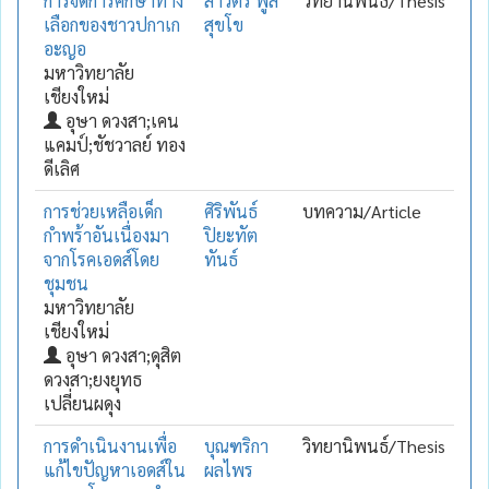
การจัดการศึกษาทาง
สาวิตรี พูล
วิทยานิพนธ์/Thesis
เลือกของชาวปกาเก
สุขโข
อะญอ
มหาวิทยาลัย
เชียงใหม่
อุษา ดวงสา;เคน
แคมป์;ชัชวาลย์ ทอง
ดีเลิศ
การช่วยเหลือเด็ก
ศิริพันธ์
บทความ/Article
กำพร้าอันเนื่องมา
ปิยะทัต
จากโรคเอดส์โดย
ทันธ์
ชุมชน
มหาวิทยาลัย
เชียงใหม่
อุษา ดวงสา;ดุสิต
ดวงสา;ยงยุทธ
เปลี่ยนผดุง
การดำเนินงานเพื่อ
บุณฑริกา
วิทยานิพนธ์/Thesis
แก้ไขปัญหาเอดส์ใน
ผลไพร