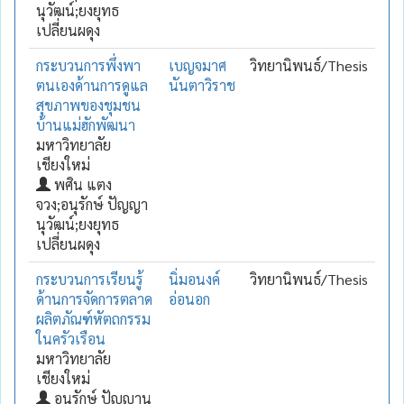
นุวัฒน์;ยงยุทธ
เปลี่ยนผดุง
กระบวนการพึ่งพา
เบญจมาศ
วิทยานิพนธ์/Thesis
ตนเองด้านการดูแล
นันตาวิราช
สุขภาพของชุมชน
บ้านแม่ฮักพัฒนา
มหาวิทยาลัย
เชียงใหม่
พศิน แตง
จวง;อนุรักษ์ ปัญญา
นุวัฒน์;ยงยุทธ
เปลี่ยนผดุง
กระบวนการเรียนรู้
นิ่มอนงค์
วิทยานิพนธ์/Thesis
ด้านการจัดการตลาด
อ่อนอก
ผลิตภัณฑ์หัตถกรรม
ในครัวเรือน
มหาวิทยาลัย
เชียงใหม่
อนุรักษ์ ปัญญานุ