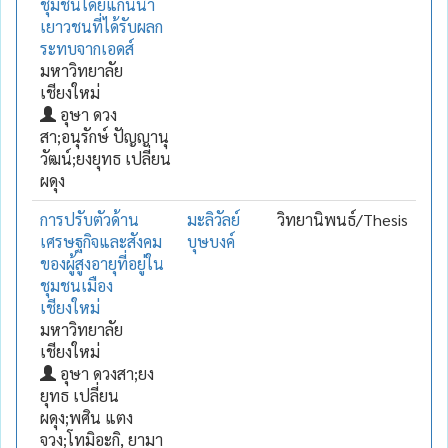
ชุมชนโดยแกนนำ
เยาวชนที่ได้รับผลก
ระทบจากเอดส์
มหาวิทยาลัย
เชียงใหม่
อุษา ดวง
สา;อนุรักษ์ ปัญญานุ
วัฒน์;ยงยุทธ เปลี่ยน
ผดุง
การปรับตัวด้าน
มะลิวัลย์
วิทยานิพนธ์/Thesis
เศรษฐกิจและสังคม
บุษบงค์
ของผู้สูงอายุที่อยู่ใน
ชุมชนเมือง
เชียงใหม่
มหาวิทยาลัย
เชียงใหม่
อุษา ดวงสา;ยง
ยุทธ เปลี่ยน
ผดุง;พศิน แตง
จวง;โทมิอะกิ, ยามา