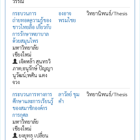
วรรณ์
กระบวนการ
องอาจ
วิทยานิพนธ์/Thesis
ถ่ายทอดความรู้ของ
พรมไชย
ชาวไทยลื้อ เกี่ยวกับ
การรักษาพยาบาล
ด้วยสมุนไพร
มหาวิทยาลัย
เชียงใหม่
เจิดหล้า สุนทรวิ
ภาต;อนุรักษ์ ปัญญา
นุวัฒน์;พศิน แตง
จวง
กระบวนการทางการ
ลาวัลย์ ขุม
วิทยานิพนธ์/Thesis
ศึกษาและการเรียนรู้
คำ
ของสมาชิกองค์กร
การกุศล
มหาวิทยาลัย
เชียงใหม่
ยงยุทธ เปลี่ยน