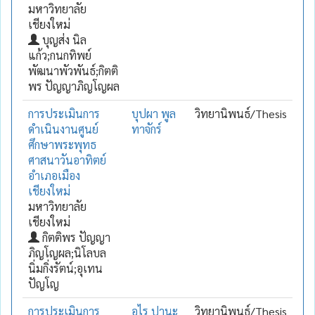
มหาวิทยาลัย
เชียงใหม่
บุญส่ง นิล
แก้ว;กนกทิพย์
พัฒนาพัวพันธ์;กิตติ
พร ปัญญาภิญโญผล
การประเมินการ
บุปผา พูล
วิทยานิพนธ์/Thesis
ดำเนินงานศูนย์
ทาจักร์
ศึกษาพระพุทธ
ศาสนาวันอาทิตย์
อำเภอเมือง
เชียงใหม่
มหาวิทยาลัย
เชียงใหม่
กิตติพร ปัญญา
ภิญโญผล;นิโลบล
นิ่มกิ่งรัตน์;อุเทน
ปัญโญ
การประเมินการ
อุไร ปานะ
วิทยานิพนธ์/Thesis