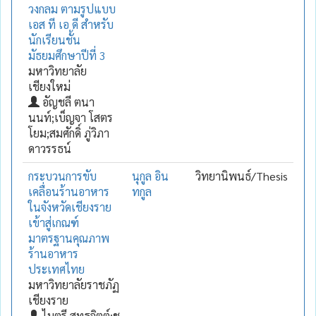
วงกลม ตามรูปแบบ
เอส ที เอ ดี สำหรับ
นักเรียนชั้น
มัธยมศึกษาปีที่ 3
มหาวิทยาลัย
เชียงใหม่
อัญชลี ตนา
นนท์;เบ็ญจา โสตร
โยม;สมศักดิ์ ภู่วิภา
ดาวรรธน์
กระบวนการขับ
นุกูล อิน
วิทยานิพนธ์/Thesis
เคลื่อนร้านอาหาร
ทกูล
ในจังหวัดเชียงราย
เข้าสู่เกณฑ์
มาตรฐานคุณภาพ
ร้านอาหาร
ประเทศไทย
มหาวิทยาลัยราชภัฏ
เชียงราย
ไมตรี สุทธจิตต์;ชู