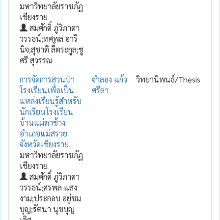
มหาวิทยาลัยราชภัฏ
เชียงราย
สมศักดิ์ ภู่วิภาดา
วรรธน์;ทศพล อารี
นิจ;สุชาติ ลี้ตระกูล;ชู
ศรี สุวรรณ
การจัดการสวนป่า
จำลอง แก้ว
วิทยานิพนธ์/Thesis
โรงเรียนเพื่อเป็น
ศรีลา
แหล่งเรียนรู้สำหรับ
นักเรียนโรงเรียน
บ้านแม่ตาช้าง
อำเภอแม่สรวย
จังหวัดเชียงราย
มหาวิทยาลัยราชภัฏ
เชียงราย
สมศักดิ์ ภู่วิภาดา
วรรธน์;ศรพล แสง
งาม;ประกอบ อยู่ชม
บุญ;รัตนา นุชบุญ
เลิศ