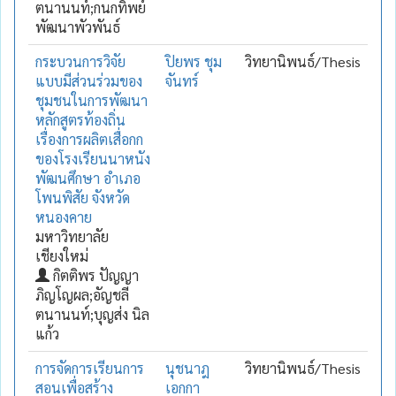
ตนานนท์;กนกทิพย์
พัฒนาพัวพันธ์
กระบวนการวิจัย
ปิยพร ชุม
วิทยานิพนธ์/Thesis
แบบมีส่วนร่วมของ
จันทร์
ชุมชนในการพัฒนา
หลักสูตรท้องถิ่น
เรื่องการผลิตเสื่อกก
ของโรงเรียนนาหนัง
พัฒนศึกษา อำเภอ
โพนพิสัย จังหวัด
หนองคาย
มหาวิทยาลัย
เชียงใหม่
กิตติพร ปัญญา
ภิญโญผล;อัญชลี
ตนานนท์;บุญส่ง นิล
แก้ว
การจัดการเรียนการ
นุชนาฎ
วิทยานิพนธ์/Thesis
สอนเพื่อสร้าง
เอกกา