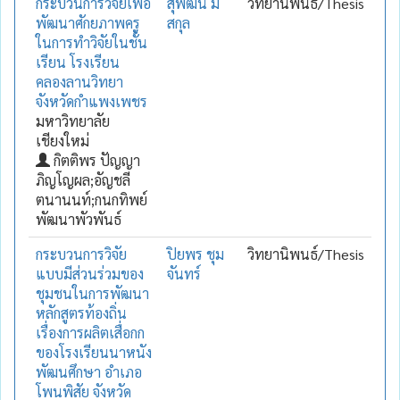
กระบวนการวิจัยเพื่อ
สุพัฒน์ มี
วิทยานิพนธ์/Thesis
พัฒนาศักยภาพครู
สกุล
ในการทำวิจัยในชั้น
เรียน โรงเรียน
คลองลานวิทยา
จังหวัดกำแพงเพชร
มหาวิทยาลัย
เชียงใหม่
กิตติพร ปัญญา
ภิญโญผล;อัญชลี
ตนานนท์;กนกทิพย์
พัฒนาพัวพันธ์
กระบวนการวิจัย
ปิยพร ชุม
วิทยานิพนธ์/Thesis
แบบมีส่วนร่วมของ
จันทร์
ชุมชนในการพัฒนา
หลักสูตรท้องถิ่น
เรื่องการผลิตเสื่อกก
ของโรงเรียนนาหนัง
พัฒนศึกษา อำเภอ
โพนพิสัย จังหวัด