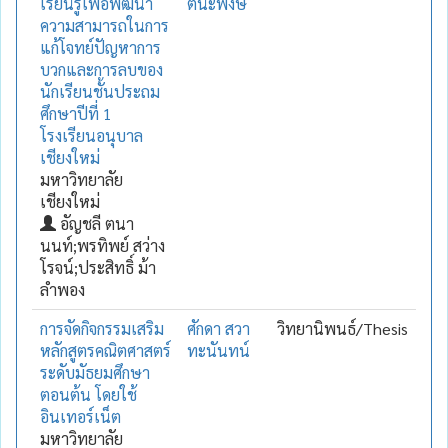
เรียนรู้เพื่อพัฒนา
ตนะพงษ์
ความสามารถในการ
แก้โจทย์ปัญหาการ
บวกและการลบของ
นักเรียนชั้นประถม
ศึกษาปีที่ 1
โรงเรียนอนุบาล
เชียงใหม่
มหาวิทยาลัย
เชียงใหม่
อัญชลี ตนา
นนท์;พรทิพย์ สว่าง
โรจน์;ประสิทธิ์ ม้า
ลำพอง
การจัดกิจกรรมเสริม
ศักดา สวา
วิทยานิพนธ์/Thesis
หลักสูตรคณิตศาสตร์
ทะนันทน์
ระดับมัธยมศึกษา
ตอนต้น โดยใช้
อินเทอร์เน็ต
มหาวิทยาลัย