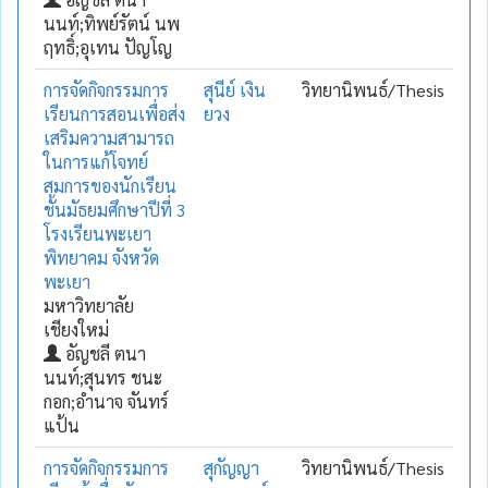
นนท์;ทิพย์รัตน์ นพ
ฤทธิ์;อุเทน ปัญโญ
การจัดกิจกรรมการ
สุนีย์ เงิน
วิทยานิพนธ์/Thesis
เรียนการสอนเพื่อส่ง
ยวง
เสริมความสามารถ
ในการแก้โจทย์
สมการของนักเรียน
ชั้นมัธยมศึกษาปีที่ 3
โรงเรียนพะเยา
พิทยาคม จังหวัด
พะเยา
มหาวิทยาลัย
เชียงใหม่
อัญชลี ตนา
นนท์;สุนทร ชนะ
กอก;อำนาจ จันทร์
แป้น
การจัดกิจกรรมการ
สุกัญญา
วิทยานิพนธ์/Thesis