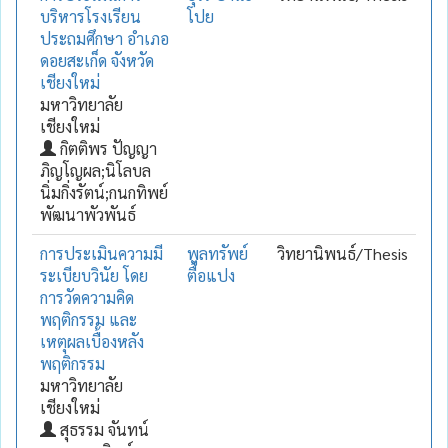
บริหารโรงเรียน
โปย
ประถมศึกษา อำเภอ
ดอยสะเก็ด จังหวัด
เชียงใหม่
มหาวิทยาลัย
เชียงใหม่
กิตติพร ปัญญา
ภิญโญผล;นิโลบล
นิ่มกิ่งรัตน์;กนกทิพย์
พัฒนาพัวพันธ์
การประเมินความมี
พูลทรัพย์
วิทยานิพนธ์/Thesis
ระเบียบวินัย โดย
ตื้อแปง
การวัดความคิด
พฤติกรรม และ
เหตุผลเบื้องหลัง
พฤติกรรม
มหาวิทยาลัย
เชียงใหม่
สุธรรม จันทน์