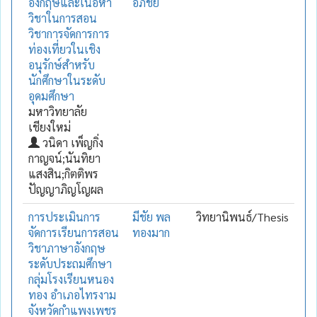
อังกฤษและเนื้อหา
อภิชัย
วิชาในการสอน
วิชาการจัดการการ
ท่องเที่ยวในเชิง
อนุรักษ์สำหรับ
นักศึกษาในระดับ
อุดมศึกษา
มหาวิทยาลัย
เชียงใหม่
วนิดา เพ็ญกิ่ง
กาญจน์;นันทิยา
แสงสิน;กิตติพร
ปัญญาภิญโญผล
การประเมินการ
มีชัย พล
วิทยานิพนธ์/Thesis
จัดการเรียนการสอน
ทองมาก
วิชาภาษาอังกฤษ
ระดับประถมศึกษา
กลุ่มโรงเรียนหนอง
ทอง อำเภอไทรงาม
จังหวัดกำแพงเพชร