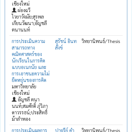
เชียงใหม่
ผ่องฉวี
ไวยาวัจมัย;สุรพล
เกียนวัฒนา;อัญชลี
ตนานนท์
การประเมินความ
สุรัชน์ อินท
วิทยานิพนธ์/Thesis
สามารถทาง
สังข์
คณิตศาสตร์ของ
นักเรียนในการคิด
แบบอเนกนัย และ
การเอาชนะความไม่
ยืดหยุ่นของการคิด
มหาวิทยาลัย
เชียงใหม่
อัญชลี ตนา
นนท์;สมศักดิ์ ภุ่วิภา
ดาวรรธน์;ประสิทธิ์
ม้าลำพอง
การประเมินผลการ
ปาจรีย์ คำ
วิทยานิพนธ์/Thesis