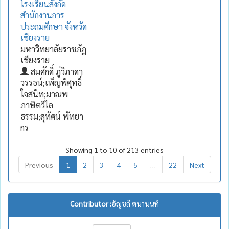
โรงเรียนสังกัด
สำนักงานการ
ประถมศึกษา จังหวัด
เชียงราย
มหาวิทยาลัยราชภัฏ
เชียงราย
สมศักดิ์ ภู่วิภาดา
วรรธน์;เพ็ญพิศุทธิ์
ใจสนิท;มาณพ
ภาษิตวิไล
ธรรม;สุทัศน์ พัทยา
กร
Showing 1 to 10 of 213 entries
Previous
1
2
3
4
5
…
22
Next
Contributor :
อัญชลี ตนานนท์