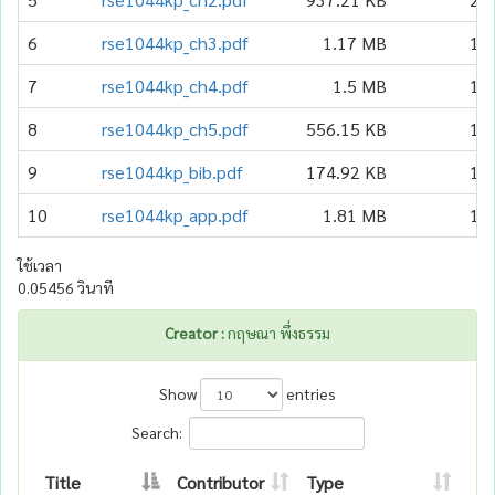
6
rse1044kp_ch3.pdf
1.17 MB
18
7
rse1044kp_ch4.pdf
1.5 MB
16
8
rse1044kp_ch5.pdf
556.15 KB
14
9
rse1044kp_bib.pdf
174.92 KB
15
10
rse1044kp_app.pdf
1.81 MB
16
ใช้เวลา
0.05456 วินาที
Creator :
กฤษณา พึ่งธรรม
Show
entries
Search:
Title
Contributor
Type