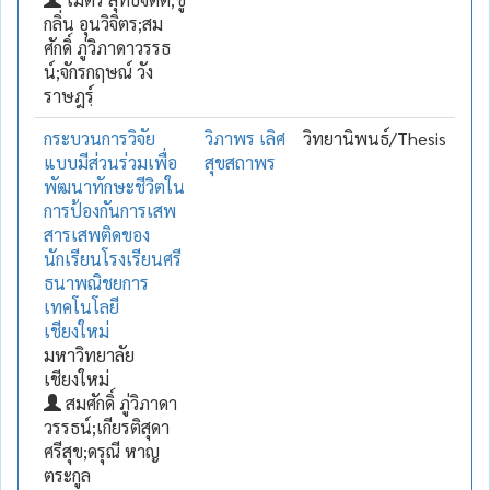
กลิ่น อุนวิจิตร;สม
ศักดิ์ ภู่วิภาดาวรรธ
น์;จักรกฤษณ์ วัง
ราษฎรฺ์
กระบวนการวิจัย
วิภาพร เลิศ
วิทยานิพนธ์/Thesis
แบบมีส่วนร่วมเพื่อ
สุขสถาพร
พัฒนาทักษะชีวิตใน
การป้องกันการเสพ
สารเสพติดของ
นักเรียนโรงเรียนศรี
ธนาพณิชยการ
เทคโนโลยี
เชียงใหม่
มหาวิทยาลัย
เชียงใหม่
สมศักดิ์ ภู่วิภาดา
วรรธน์;เกียรติสุดา
ศรีสุข;ดรุณี หาญ
ตระกูล