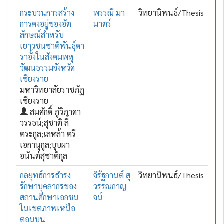
กระบวนการสร้าง
พรรณี มา
วิทยานิพนธ์/Thesis
การคงอยู่ของอัต
มาตร์
ลักษณ์สำหรับ
เยาวชนชาติพันธุ์ดา
ราอั้งในสังคมพหุ
วัฒนธรรมจังหวัด
เชียงราย
มหาวิทยาลัยราชภัฏ
เชียงราย
สมศักดิ์ ภู่วิภาดา
วรรธน์;สุชาติ ลี้
ตระกูล;เลหล้า ตรี
เอกานุกูล;บุบผา
อนันต์สุชาติกุล
กลยุทธ์การธำรง
จิรัฐกานต์ สุ
วิทยานิพนธ์/Thesis
รักษาบุคลากรของ
วรรณกาญ
สถานศึกษาเอกชน
จน์
ในเขตภาพเหนือ
ตอนบน