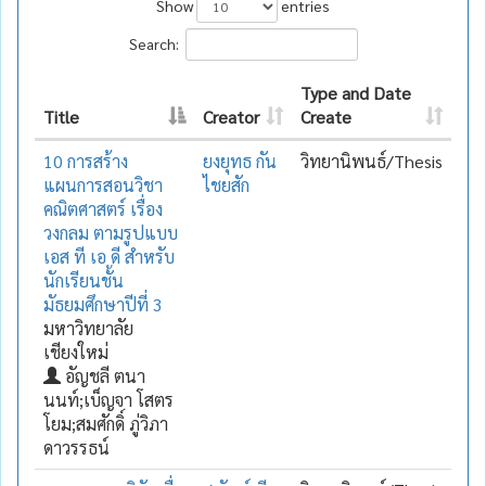
Show
entries
Search:
Type and Date
Title
Creator
Create
10 การสร้าง
ยงยุทธ กัน
วิทยานิพนธ์/Thesis
แผนการสอนวิชา
ไชยสัก
คณิตศาสตร์ เรื่อง
วงกลม ตามรูปแบบ
เอส ที เอ ดี สำหรับ
นักเรียนชั้น
มัธยมศึกษาปีที่ 3
มหาวิทยาลัย
เชียงใหม่
อัญชลี ตนา
นนท์;เบ็ญจา โสตร
โยม;สมศักดิ์ ภู่วิภา
ดาวรรธน์