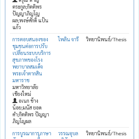
ตระกูล;กิตติพร
ปัญญาภิญโญ
ผล;พงษ์ศักดิ์ แป้น
แก้ว
การตอบสนองของ
ไพลิน จารี
วิทยานิพนธ์/Thesis
ชุมชนต่อการปรับ
เปลี่ยนระบบบริการ
สุขภาพของโรง
พยาบาลสมเด็จ
พระเจ้าตากสิน
มหาราช
มหาวิทยาลัย
เชียงใหม่
อเนก ช้าง
น้อย;มนัส ยอด
คำ;กิตติพร ปัญญา
ภิญโญผล
การบูรณาการภาษา
วรรณอุบล
วิทยานิพนธ์/Thesis