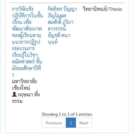
การวิจัยเชิง
กิตติพร ปัญญา
วิทยานิพนธ์/Thesis
ปฏิบัติการในชั้น
ภิญโญผล
เรียน เพื่อ
สมศักดิ์ ภู่วิภา
พัฒนาศักยภาพ
ดาวรรธน์
ของผู้เรียนตาม
อัญชลี ตนา
แนวการปฏิรูป
นนท์
กระบวนการ
เรียนรู้ในวิชา
คณิตศาสตร์ ชั้น
มัธยมศึกษาปีที่
1
มหาวิทยาลัย
เชียงใหม่
กฤษณา พึ่ง
ธรรม
Showing 1 to 1 of 1 entries
Previous
1
Next