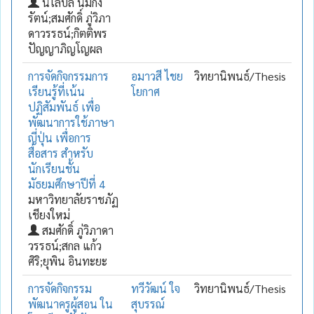
นิโลบล นิ่มกิ่ง
รัตน์;สมศักดิ์ ภู่วิภา
ดาวรรธน์;กิตติพร
ปัญญาภิญโญผล
การจัดกิจกรรมการ
อมาวสี ไชย
วิทยานิพนธ์/Thesis
เรียนรู้ที่เน้น
โยกาศ
ปฏิสัมพันธ์ เพื่อ
พัฒนาการใช้ภาษา
ญี่ปุ่น เพื่อการ
สื่อสาร สำหรับ
นักเรียนชั้น
มัธยมศึกษาปีที่ 4
มหาวิทยาลัยราชภัฏ
เชียงใหม่
สมศักดิ์ ภู่วิภาดา
วรรธน์;สกล แก้ว
ศิริ;ยุพิน อินทะยะ
การจัดกิจกรรม
ทวีวัฒน์ ใจ
วิทยานิพนธ์/Thesis
พัฒนาครูผู้สอน ใน
สุบรรณ์