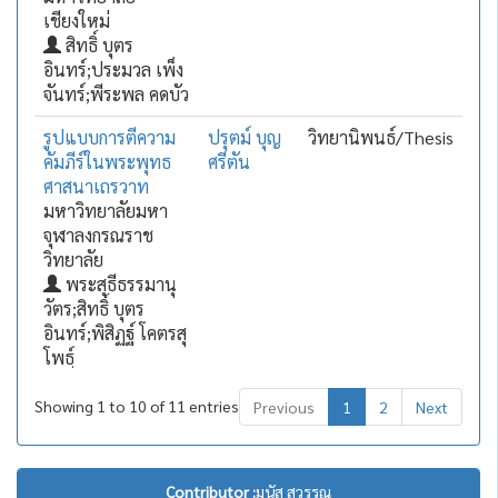
เชียงใหม่
สิทธิ์ บุตร
อินทร์;ประมวล เพ็ง
จันทร์;พีระพล คดบัว
รูปแบบการตีความ
ปรุตม์ บุญ
วิทยานิพนธ์/Thesis
คัมภีร์ในพระพุทธ
ศรีตัน
ศาสนาเถรวาท
มหาวิทยาลัยมหา
จุฬาลงกรณราช
วิทยาลัย
พระสุธีธรรมานุ
วัตร;สิทธิ์ บุตร
อินทร์;พิสิฏฐ์ โคตรสุ
โพธฺ์
Showing 1 to 10 of 11 entries
Previous
1
2
Next
Contributor :
มนัส สุวรรณ