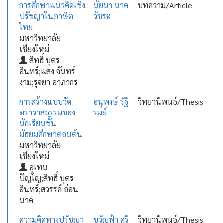
การศึกษาแนวคิดเชิง
นัยนา นาค
บทความ/Article
ปรัชญาในภาษิต
วัชระ
ไทย
มหาวิทยาลัย
เชียงใหม่
สิทธิ์ บุตร
อินทร์;แสง จันทร์
งาม;รุจยา อาภากร
การสร้างแบบวัด
อนุพงษ์ รัฐิ
วิทยานิพนธ์/Thesis
ฆราวาสธรรมของ
รมย์
นักเรียนชั้น
มัธยมศึกษาตอนต้น
มหาวิทยาลัย
เชียงใหม่
อุเทน
ปัญโญ;สิทธิ์ บุตร
อินทร์;สวรรค์ อ่อน
นาค
ความคิดทางปรัชญา
ขวัญฟ้า ศรี
วิทยานิพนธ์/Thesis