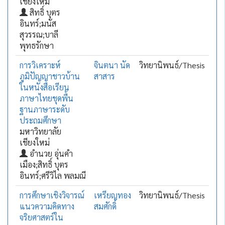
เชียงใหม่
สิทธิ์ บุตร
อินทร์;มนัส
สุวรรณ;บาลี
พุทธรักษา
การวิเคราะห์
จินตนา นัด
วิทยานิพนธ์/Thesis
ภูมิปัญญาชาวบ้าน
สาสาร
ในหนังสือเรียน
ภาษาไทยชุดพื้น
ฐานภาษาระดับ
ประถมศึกษา
มหาวิทยาลัย
เชียงใหม่
อำนวย อุ่นคำ
เมือง;สิทธิ์ บุตร
อินทร์;ศรีวิไล พลมณี
การศึกษาเชิงวิจารณ์
เหรียญทอง
วิทยานิพนธ์/Thesis
แนวความคิดทาง
สมศักดิ์
จริยศาสตร์ใน