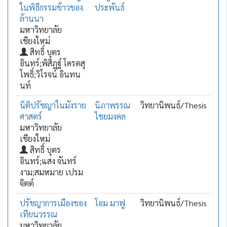
ในพิธีกรรมข้าวของ
ประพันธ์
ล้านนา
มหาวิทยาลัย
เชียงใหม่
สิทธิ์ บุตร
อินทร์;พิสิฎฐ์ โครตสุ
โพธิ์;วิโรจน์ อินทน
นท์
นิติปรัชญาในมังราย
นิภาพรรณ
วิทยานิพนธ์/Thesis
ศาสตร์
ไชยมงคล
มหาวิทยาลัย
เชียงใหม่
สิทธิ์ บุตร
อินทร์;แสง จันทร์
งาม;สมหมาย เปรม
จิตต์
ปรัชญาการเมืองของ
โอม มาฟู
วิทยานิพนธ์/Thesis
เทียนวรรณ
มหาวิทยาลัย