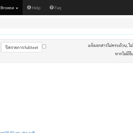
Browse
Help
Faq
แจ้งเอกสารไม่ครบถ้วน, ไม่ต
หากไม่มีอี
/mem0541um_abs.pdf