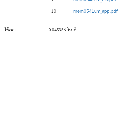
10
mem0541um_app.pdf
ใช้เวลา
0.045386 วินาที