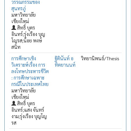
วรรณกรรมของ
สุนทรภู่
มหาวิทยาลัย
เชียงใหม่
สิทธิ์ บุตร
อินทร์;รุ่งเรือง บุญ
โญรส;น้อย พงษ์
สนิท
การศึกษาเชิง
ฐิตินันท์ อ
วิทยานิพนธ์/Thesis
วิเคราะห์เรื่อง การ
ทิตยานนท์
ลงโทษประหารชีวิต
: การศึกษาเฉพาะ
กรณีในประเทศไทย
มหาวิทยาลัย
เชียงใหม่
สิทธิ์ บุตร
อินทร์;แสง จันทร์
งาม;รุ่งเรือง บุญโญ
รส