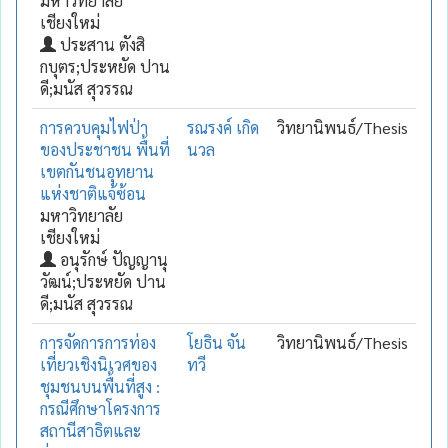
มหาวิทยาลัย
เชียงใหม่
ประสาน ตังสิ
กบุตร;ประหยัด ปาน
ดี;มนัส สุวรรณ
การควบคุมไฟป่า
รณรงค์ เกิด
วิทยานิพนธ์/Thesis
ของประชาชน พื้นที่
นวล
เขตกันชนอุทยาน
แห่งชาติแจ้ซ้อน
มหาวิทยาลัย
เชียงใหม่
อนุรักษ์ ปัญญานุ
วัฒน์;ประหยัด ปาน
ดี;มนัส สุวรรณ
การจัดการการท่อง
โยธิน จัน
วิทยานิพนธ์/Thesis
เที่ยวเชิงนิเวศของ
ทวี
ชุมชนบนพื้นที่สูง :
กรณีศึกษาโครงการ
สถานีสาธิตและ