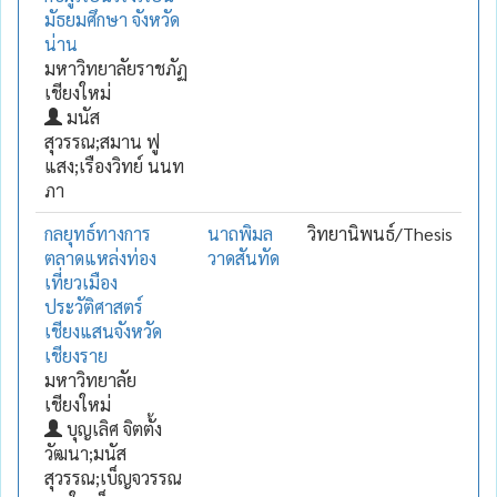
มัธยมศึกษา จังหวัด
น่าน
มหาวิทยาลัยราชภัฏ
เชียงใหม่
มนัส
สุวรรณ;สมาน ฟู
แสง;เรืองวิทย์ นนท
ภา
กลยุทธ์ทางการ
นาถพิมล
วิทยานิพนธ์/Thesis
ตลาดแหล่งท่อง
วาดสันทัด
เที่ยวเมือง
ประวัติศาสตร์
เชียงแสนจังหวัด
เชียงราย
มหาวิทยาลัย
เชียงใหม่
บุญเลิศ จิตตั้ง
วัฒนา;มนัส
สุวรรณ;เบ็ญจวรรณ