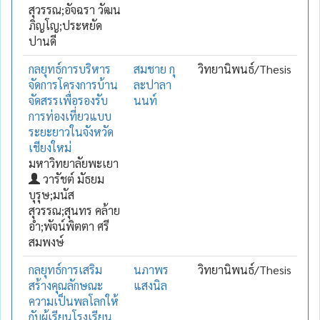
สุวรรณ;อัจฉรา วัฒน
ภิญโญ;ประหยัด
ปานดี
กลยุทธ์การบริหาร
สมชาย กุ
วิทยานิพนธ์/Thesis
จัดการโครงการบ้าน
ละปาลา
จัดสรรเพื่อรองรับ
นนท์
การท่องเที่ยวแบบ
ระยะยาวในจังหวัด
เชียงใหม่
มหาวิทยาลัยพะเยา
วารัชต์ มัธยม
บุรุษ;มนัส
สุวรรณ;สุนทร คล้าย
อ่ำ;พัจน์พิตตา ศรี
สมพงษ์
กลยุทธ์การเสริม
นภาพร
วิทยานิพนธ์/Thesis
สร้างคุณลักษณะ
แสงนิล
ความเป็นพลโลกให้
กับผู้เรียนโรงเรียน