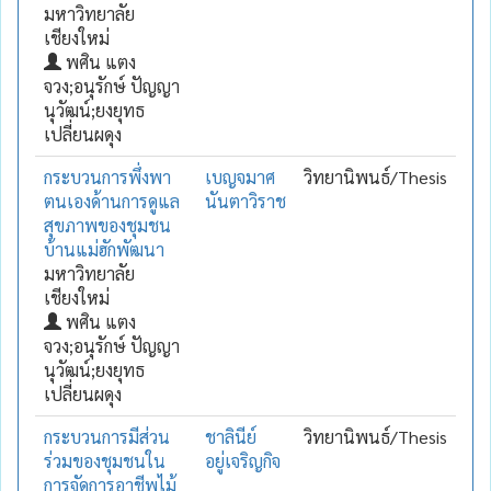
มหาวิทยาลัย
เชียงใหม่
พศิน แตง
จวง;อนุรักษ์ ปัญญา
นุวัฒน์;ยงยุทธ
เปลี่ยนผดุง
กระบวนการพึ่งพา
เบญจมาศ
วิทยานิพนธ์/Thesis
ตนเองด้านการดูแล
นันตาวิราช
สุขภาพของชุมชน
บ้านแม่ฮักพัฒนา
มหาวิทยาลัย
เชียงใหม่
พศิน แตง
จวง;อนุรักษ์ ปัญญา
นุวัฒน์;ยงยุทธ
เปลี่ยนผดุง
กระบวนการมีส่วน
ชาลินีย์
วิทยานิพนธ์/Thesis
ร่วมของชุมชนใน
อยู่เจริญกิจ
การจัดการอาชีพไม้