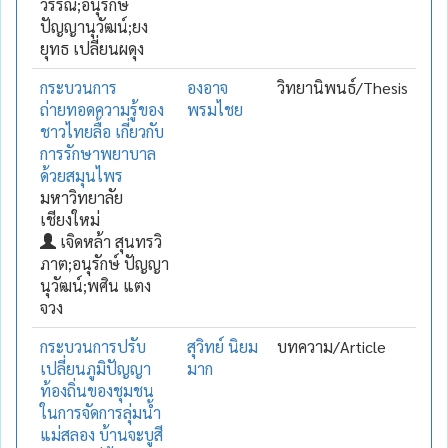
วรรณ์;อนุรักษ์
ปัญญานุวัฒน์;ยง
ยุทธ เปลี่ยนผดุง
กระบวนการ
องอาจ
วิทยานิพนธ์/Thesis
ถ่ายทอดความรู้ของ
พรมไชย
ชาวไทยลื้อ เกี่ยวกับ
การรักษาพยาบาล
ด้วยสมุนไพร
มหาวิทยาลัย
เชียงใหม่
เจิดหล้า สุนทรวิ
ภาต;อนุรักษ์ ปัญญา
นุวัฒน์;พศิน แตง
จวง
กระบวนการปรับ
สุวิทย์ นิยม
บทความ/Article
เปลี่ยนภูมิปัญญา
มาก
ท้องถิ่นของชุมชน
ในการจัดการลุ่มน้ำ
แม่สลอง บ้านจะบูสี