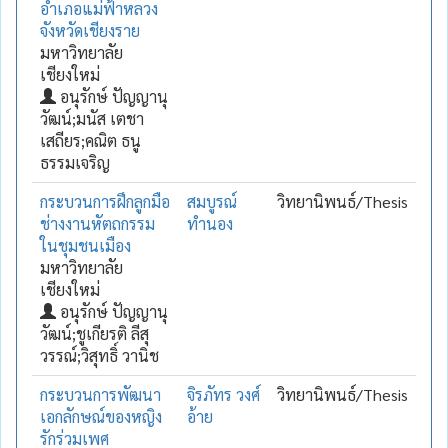
อำเภอแม่ฟ้าหลวง
จังหวัดเชียงราย
มหาวิทยาลัย
เชียงใหม่
อนุรักษ์ ปัญญานุ
วัฒน์;มนัส เตชา
เสถียร;คณิต ธนู
ธรรมเจริญ
กระบวนการฝึกลูกมือ
สมบูรณ์
วิทยานิพนธ์/Thesis
ช่างงานหัตถกรรม
ทำนอง
ในชุมชนเมือง
มหาวิทยาลัย
เชียงใหม่
อนุรักษ์ ปัญญานุ
วัฒน์;ชูเกียรติ ลีสุ
วรรณ์;วิสุทธิ์ วานิช
กระบวนการพัฒนา
จิรภัทร วงศ์
วิทยานิพนธ์/Thesis
เอกลักษณ์ของหญิง
อ้าย
รักร่วมเพศ