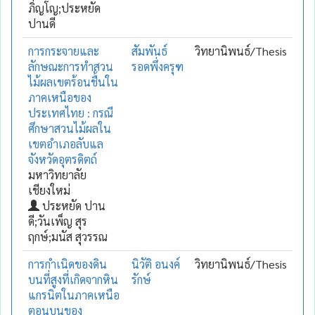
ภิญโญ;ประหยัด
ปานดี
การกระจายและ
สัมพันธ์
วิทยานิพนธ์/Thesis
ลักษณะการทำสวน
รอดพึ่งครุฑ
ไม้ผลเขตร้อนชื้นใน
ภาคเหนือของ
ประเทศไทย : กรณี
ศึกษาสวนไม้ผลใน
เขตอำเภอลับแล
จังหวัดอุตรดิตถ์
มหาวิทยาลัย
เชียงใหม่
ประหยัด ปาน
ดี;วันเพ็ญ สุร
ฤกษ์;มนัส สุวรรณ
การกำเนิดของดิน
นิวัติ อนงค์
วิทยานิพนธ์/Thesis
บนที่สูงที่เกิดจากหิน
รักษ์
แกรนิตในภาคเหนือ
ตอนบนของ