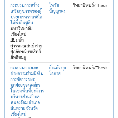
กระบวนการสร้าง
ไพรัช
วิทยานิพนธ์/Thesis
เสริมสุขภาพของผู้
ปัญญาคง
ป่วยเบาหวานชนิด
ไม่พึ่งอินซูลิน
มหาวิทยาลัย
เชียงใหม่
มนัส
สุวรรณ;แสนย์ สาย
ศุภลักษณ์;พลสิทธิ์
สิทธิชมภู
กระบวนการและ
กิ่งแก้ว กุด
วิทยานิพนธ์/Thesis
ข่ายความร่วมมือใน
โอภาส
การจัดการขยะ
มูลฝอยขององค์กร
ในเขตพื้นที่องค์การ
บริหารส่วนตำบล
หนองจ๊อม อำเภอ
สันทราย จังหวัด
เชียงใหม่