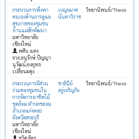
กระบวนการพึ่งพา
เบญจมาศ
วิทยานิพนธ์/Thesis
ตนเองด้านการดูแล
นันตาวิราช
สุขภาพของชุมชน
บ้านแม่ฮักพัฒนา
มหาวิทยาลัย
เชียงใหม่
พศิน แตง
จวง;อนุรักษ์ ปัญญา
นุวัฒน์;ยงยุทธ
เปลี่ยนผดุง
กระบวนการมีส่วน
ชาลินีย์
วิทยานิพนธ์/Thesis
ร่วมของชุมชนใน
อยู่เจริญกิจ
การจัดการอาชีพไม้
ขุดล้อม ตำบลชะอม
อำเภอแก่งคอย
จังหวัดสระบุรี
มหาวิทยาลัย
เชียงใหม่
ชวิศ จิตร