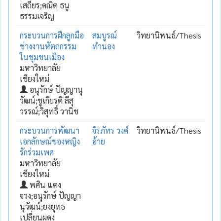
เสถียร;คณิต ธนู
ธรรมเจริญ
กระบวนการฝึกลูกมือ
สมบูรณ์
วิทยานิพนธ์/Thesis
ช่างงานหัตถกรรม
ทำนอง
ในชุมชนเมือง
มหาวิทยาลัย
เชียงใหม่
อนุรักษ์ ปัญญานุ
วัฒน์;ชูเกียรติ ลีสุ
วรรณ์;วิสุทธิ์ วานิช
กระบวนการพัฒนา
จิรภัทร วงศ์
วิทยานิพนธ์/Thesis
เอกลักษณ์ของหญิง
อ้าย
รักร่วมเพศ
มหาวิทยาลัย
เชียงใหม่
พศิน แตง
จวง;อนุรักษ์ ปัญญา
นุวัฒน์;ยงยุทธ
เปลี่ยนผดุง