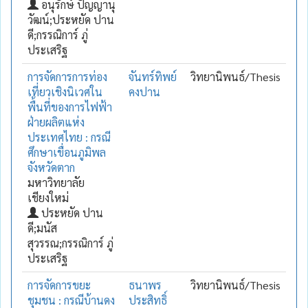
อนุรักษ์ ปัญญานุ
วัฒน์;ประหยัด ปาน
ดี;กรรณิการ์ ภู่
ประเสริฐ
การจัดการการท่อง
จันทร์ทิพย์
วิทยานิพนธ์/Thesis
เที่ยวเชิงนิเวศใน
คงปาน
พื้นที่ของการไฟฟ้า
ฝ่ายผลิตแห่ง
ประเทศไทย : กรณี
ศึกษาเขื่อนภูมิพล
จังหวัดตาก
มหาวิทยาลัย
เชียงใหม่
ประหยัด ปาน
ดี;มนัส
สุวรรณ;กรรณิการ์ ภู่
ประเสริฐ
การจัดการขยะ
ธนาพร
วิทยานิพนธ์/Thesis
ชุมชน : กรณีบ้านดง
ประสิทธิ์