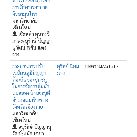
ชาวไทยลื้อ เกี่ยวกับ
การรักษาพยาบาล
ด้วยสมุนไพร
มหาวิทยาลัย
เชียงใหม่
เจิดหล้า สุนทรวิ
ภาต;อนุรักษ์ ปัญญา
นุวัฒน์;พศิน แตง
จวง
กระบวนการปรับ
สุวิทย์ นิยม
บทความ/Article
เปลี่ยนภูมิปัญญา
มาก
ท้องถิ่นของชุมชน
ในการจัดการลุ่มน้ำ
แม่สลอง บ้านจะบูสี
อำเภอแม่ฟ้าหลวง
จังหวัดเชียงราย
มหาวิทยาลัย
เชียงใหม่
อนุรักษ์ ปัญญานุ
วัฒน์;มนัส เตชา