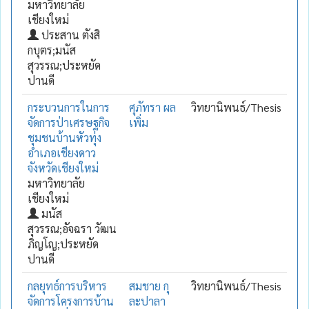
มหาวิทยาลัย
เชียงใหม่
ประสาน ตังสิ
กบุตร;มนัส
สุวรรณ;ประหยัด
ปานดี
กระบวนการในการ
ศุภัทรา ผล
วิทยานิพนธ์/Thesis
จัดการป่าเศรษฐกิจ
เพิ่ม
ชุมชนบ้านหัวทุ่ง
อำเภอเชียงดาว
จังหวัดเชียงใหม่
มหาวิทยาลัย
เชียงใหม่
มนัส
สุวรรณ;อัจฉรา วัฒน
ภิญโญ;ประหยัด
ปานดี
กลยุทธ์การบริหาร
สมชาย กุ
วิทยานิพนธ์/Thesis
จัดการโครงการบ้าน
ละปาลา