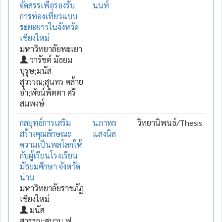
จัดสรรเพื่อรองรับ
นนท์
การท่องเที่ยวแบบ
ระยะยาวในจังหวัด
เชียงใหม่
มหาวิทยาลัยพะเยา
วารัชต์ มัธยม
บุรุษ;มนัส
สุวรรณ;สุนทร คล้าย
อ่ำ;พัจน์พิตตา ศรี
สมพงษ์
กลยุทธ์การเสริม
นภาพร
วิทยานิพนธ์/Thesis
สร้างคุณลักษณะ
แสงนิล
ความเป็นพลโลกให้
กับผู้เรียนโรงเรียน
มัธยมศึกษา จังหวัด
น่าน
มหาวิทยาลัยราชภัฏ
เชียงใหม่
มนัส
สุวรรณ;สมาน ฟู