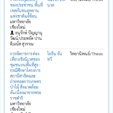
ของประชาชน พื้นที่
นวล
เขตกันชนอุทยาน
แห่งชาติแจ้ซ้อน
มหาวิทยาลัย
เชียงใหม่
อนุรักษ์ ปัญญานุ
วัฒน์;ประหยัด ปาน
ดี;มนัส สุวรรณ
การจัดการการท่อง
โยธิน จัน
วิทยานิพนธ์/Thesis
เที่ยวเชิงนิเวศของ
ทวี
ชุมชนบนพื้นที่สูง :
กรณีศึกษาโครงการ
สถานีสาธิตและ
ถ่ายทอดการเกษตร
ป่าไม้ สิ่งแวดล้อม
อันเนื่องมาจากพระ
ราชดำริ
มหาวิทยาลัย
เชียงใหม่