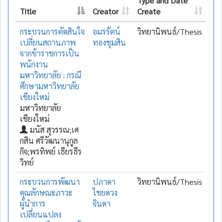
Type and Date
Title
Creator
Create
กระบวนการตัดสินใจ
อมรรัตน์
วิทยานิพนธ์/Thesis
เปลี่ยนสถานภาพ
ทองชุมสิน
จากข้าราชการเป็น
พนักงาน
มหาวิทยาลัย : กรณี
ศึกษามหาวิทยาลัย
เชียงใหม่
มหาวิทยาลัย
เชียงใหม่
มนัส สุวรรณ;เศ
กสิน ศรีวัฒนานุกูล
กิจ;พรทิพย์ เธียรธีร
วิทย์
กระบวนการพัฒนา
ปภาดา
วิทยานิพนธ์/Thesis
คุณลักษณะภาวะ
ไชยดวง
ผู้นำการ
จินดา
เปลี่ยนแปลง