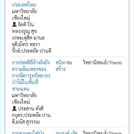
ประเทศไทย
มหาวิทยาลัย
เชียงใหม่
จิตติ ปิ่น
ทอง;จรูญ สุข
เกษม;ดุสิต มานะ
จุติ;มังกร หะรา
รักษ์;ประหยัด ปานดี
การก่อคดีที่อ้างอิงถึง
สนิท สม
วิทยานิพนธ์/Thesis
ความล้มเหลวของ
สร้าง
การจัดการทรัพยากร
ป่าไม้ในพื้นที่
ชายแดน
มหาวิทยาลัย
เชียงใหม่
ประสาน ตังสิ
กบุตร;ประหยัด ปาน
ดี;มนัส สุวรรณ
การควบคุมไฟป่า
รณรงค์ เกิด
วิทยานิพนธ์/Thesis