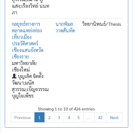
แสง;เรืองวิทย์ นนท
ภา
กลยุทธ์ทางการ
นาถพิมล
วิทยานิพนธ์/Thesis
ตลาดแหล่งท่อง
วาดสันทัด
เที่ยวเมือง
ประวัติศาสตร์
เชียงแสนจังหวัด
เชียงราย
มหาวิทยาลัย
เชียงใหม่
บุญเลิศ จิตตั้ง
วัฒนา;มนัส
สุวรรณ;เบ็ญจวรรณ
บุญใจเพ็ชร
Showing 1 to 10 of 426 entries
Previous
1
2
3
4
5
…
43
Next