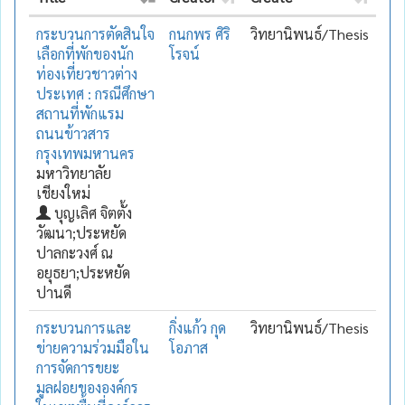
กระบวนการตัดสินใจ
กนกพร ศิริ
วิทยานิพนธ์/Thesis
เลือกที่พักของนัก
โรจน์
ท่องเที่ยวชาวต่าง
ประเทศ : กรณีศึกษา
สถานที่พักแรม
ถนนข้าวสาร
กรุงเทพมหานคร
มหาวิทยาลัย
เชียงใหม่
บุญเลิศ จิตตั้ง
วัฒนา;ประหยัด
ปาลกะวงศ์ ณ
อยุธยา;ประหยัด
ปานดี
กระบวนการและ
กิ่งแก้ว กุด
วิทยานิพนธ์/Thesis
ข่ายความร่วมมือใน
โอภาส
การจัดการขยะ
มูลฝอยขององค์กร