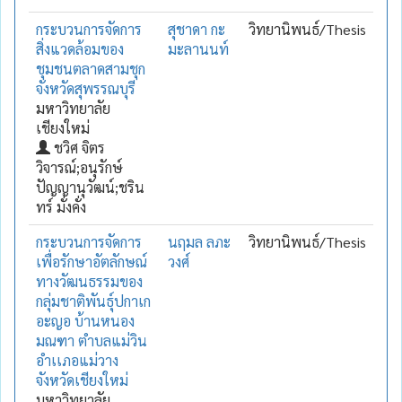
กระบวนการจัดการ
สุชาดา กะ
วิทยานิพนธ์/Thesis
สิ่งแวดล้อมของ
มะลานนท์
ชุมชนตลาดสามชุก
จังหวัดสุพรรณบุรี
มหาวิทยาลัย
เชียงใหม่
ชวิศ จิตร
วิจารณ์;อนุรักษ์
ปัญญานุวัฒน์;ชริน
ทร์ มั่งคั่ง
กระบวนการจัดการ
นฤมล ลภะ
วิทยานิพนธ์/Thesis
เพื่อรักษาอัตลักษณ์
วงศ์
ทางวัฒนธรรมของ
กลุ่มชาติพันธุ์ปกาเก
อะญอ บ้านหนอง
มณฑา ตำบลแม่วิน
อำเเภอแม่วาง
จังหวัดเชียงใหม่
มหาวิทยาลัย