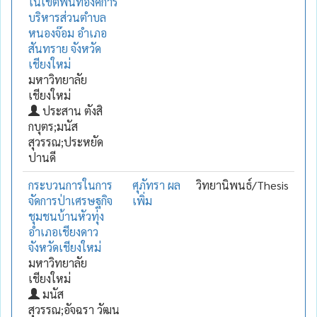
ในเขตพื้นที่องค์การ
บริหารส่วนตำบล
หนองจ๊อม อำเภอ
สันทราย จังหวัด
เชียงใหม่
มหาวิทยาลัย
เชียงใหม่
ประสาน ตังสิ
กบุตร;มนัส
สุวรรณ;ประหยัด
ปานดี
กระบวนการในการ
ศุภัทรา ผล
วิทยานิพนธ์/Thesis
จัดการป่าเศรษฐกิจ
เพิ่ม
ชุมชนบ้านหัวทุ่ง
อำเภอเชียงดาว
จังหวัดเชียงใหม่
มหาวิทยาลัย
เชียงใหม่
มนัส
สุวรรณ;อัจฉรา วัฒน