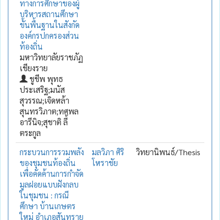
ทางการศึกษาของผู้
บริหารสถานศึกษา
ขั้นพื้นฐานในสังกัด
องค์กรปกครองส่วน
ท้องถิ่น
มหาวิทยาลัยราชภัฏ
เชียงราย
ชูชีพ พุทธ
ประเสริฐ;มนัส
สุวรรณ;เจิดหล้า
สุนทรวิภาต;ทศพล
อารีนิจ;สุชาติ ลี้
ตระกูล
กระบวนการรวมพลัง
มลวิภา ศิริ
วิทยานิพนธ์/Thesis
ของชุมชนท้องถิ่น
โหราชัย
เพื่อคัดค้านการกำจัด
มูลฝอยแบบฝังกลบ
ในชุมชน : กรณี
ศึกษา บ้านเกษตร
ใหม่ อำเภอสันทราย