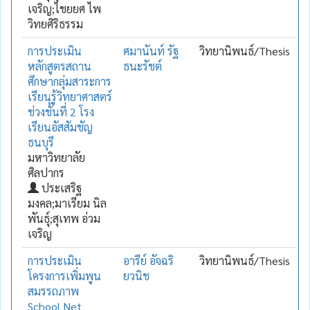
เจริญ;ไชยยศ ไพ
วิทยศิริธรรม
การประเมิน
ศมานันท์ รัฐ
วิทยานิพนธ์/Thesis
หลักสูตรสถาน
ธนะรัชต์
ศึกษากลุ่มสาระการ
เรียนรู้วิทยาศาสตร์
ช่วงชั้นที่ 2 โรง
เรียนอัสสัมชัญ
ธนบุรี
มหาวิทยาลัย
ศิลปากร
ประเสริฐ
มงคล;มาเรียม นิล
พันธุ์;สุเทพ อ่วม
เจริญ
การประเมิน
อารีย์ อัจฉริ
วิทยานิพนธ์/Thesis
โครงการเพิ่มพูน
ยวนิช
สมรรถภาพ
School Net