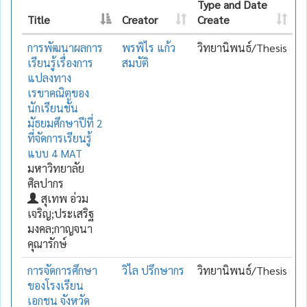
Type and Date
Title
Creator
Create
การพัฒนาผลการ
พรพิไร แก้ว
วิทยานิพนธ์/Thesis
เรียนรู้เรื่องการ
สมบัติ
แปลงทาง
เรขาคณิตของ
นักเรียนชั้น
มัธยมศึกษาปีที่ 2
ที่จัดการเรียนรู้
แบบ 4 MAT
มหาวิทยาลัย
ศิลปากร
สุเทพ อ่วม
เจริญ;ประเสริฐ
มงคล;กาญจนา
คุณารักษ์
การจัดการศึกษา
วิไล ปรึกษากร
วิทยานิพนธ์/Thesis
ของโรงเรียน
เอกชน จังหวัด