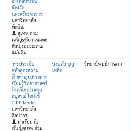
อำเภอบางขัน
จังหวัด
นครศรีธรรมราช
มหาวิทยาลัย
ทักษิณ
สุเทพ อ่วม
เจริญ;สุริยา เหมตะ
ศิลป;งบประมาณ
แผ่นดิน
การประเมิน
นงนภัส บุญ
วิทยานิพนธ์/Thesis
หลักสูตรสถาน
เหลือ
ศึกษากลุ่มสาระการ
เรียนรู้วิทยาศาสตร์
โรงเรียนประทุม
อนุสรณ์ โดยใช้
CIPP Model
มหาวิทยาลัย
ศิลปากร
มาเรียม นิล
พันธุ์;สุเทพ อ่วม