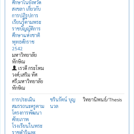
ศึกษาในจังหวัด
สงขลา เกี่ยวกับ
การปฏิรูปการ
เรียนรู้ตามพระ
ราชบัญญัติการ
ศึกษาแห่งชาติ
พุทธศักราช
2542
มหาวิทยาลัย
ทักษิณ
เรวดี กระโหม
วงศ์;เสริม ทัศ
ศรี;มหาวิทยาลัย
ทักษิณ
การประเมิน
ชรินรัตน์ บุญ
วิทยานิพนธ์/Thesis
สมรรถนะครูตาม
นวล
โครงการพัฒนา
ศักยภาพ
โรงเรียนในพระ
ราชดำริและ