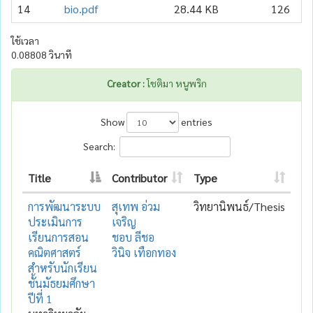
14
bio.pdf
28.44 KB
126
20
ใช้เวลา
0.08808 วินาที
Creator :
โชติมา หนูพริก
Show
entries
Search:
Title
Contributor
Type
การพัฒนาระบบ
สุเทพ อ่วม
วิทยานิพนธ์/Thesis
ประเมินการ
เจริญ
เรียนการสอน
ชอบ ลีชอ
คณิตศาสตร์
วินิจ เทือกทอง
สำหรับนักเรียน
ชั้นมัธยมศึกษา
ปีที่ 1