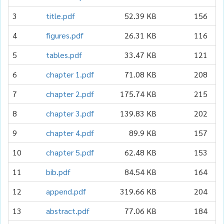
3
title.pdf
52.39 KB
156
20
4
figures.pdf
26.31 KB
116
20
5
tables.pdf
33.47 KB
121
20
6
chapter 1.pdf
71.08 KB
208
20
7
chapter 2.pdf
175.74 KB
215
20
8
chapter 3.pdf
139.83 KB
202
20
9
chapter 4.pdf
89.9 KB
157
20
10
chapter 5.pdf
62.48 KB
153
20
11
bib.pdf
84.54 KB
164
20
12
append.pdf
319.66 KB
204
20
13
abstract.pdf
77.06 KB
184
20