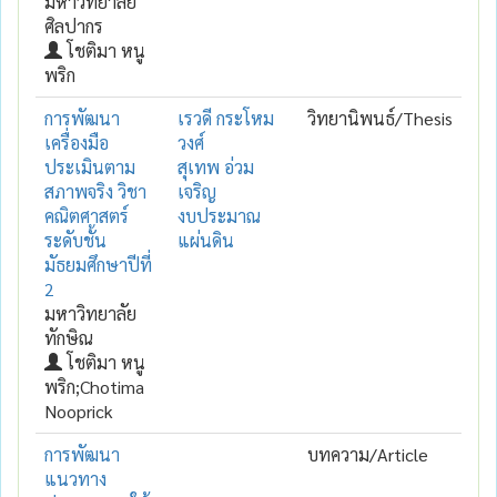
มหาวิทยาลัย
ศิลปากร
โชติมา หนู
พริก
การพัฒนา
เรวดี กระโหม
วิทยานิพนธ์/Thesis
เครื่องมือ
วงศ์
ประเมินตาม
สุเทพ อ่วม
สภาพจริง วิชา
เจริญ
คณิตศาสตร์
งบประมาณ
ระดับชั้น
แผ่นดิน
มัธยมศึกษาปีที่
2
มหาวิทยาลัย
ทักษิณ
โชติมา หนู
พริก;Chotima
Nooprick
การพัฒนา
บทความ/Article
แนวทาง