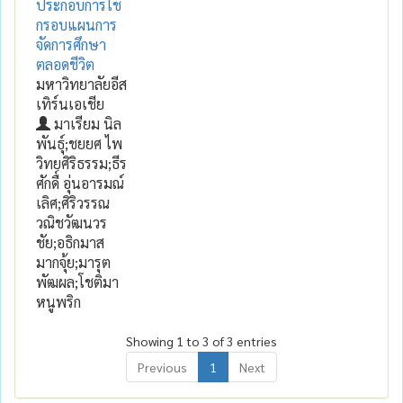
ประกอบการใช้
กรอบแผนการ
จัดการศึกษา
ตลอดชีวิต
มหาวิทยาลัยอีส
เทิร์นเอเชีย
มาเรียม นิล
พันธุ์;ชยยศ ไพ
วิทยศิริธรรม;ธีร
ศักดื์ อุ่นอารมณ์
เลิศ;ศิริวรรณ
วณิชวัฒนวร
ชัย;อธิกมาส
มากจุ้ย;มารุต
พัฒผล;โชติมา
หนูพริก
Showing 1 to 3 of 3 entries
Previous
1
Next