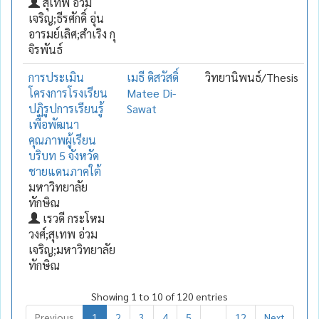
สุเทพ อ่วม
เจริญ;ธีรศักดิ์ อุ่น
อารมย์เลิศ;สำเริง กุ
จิรพันธ์
การประเมิน
เมธี ดิสวัสดิ์
วิทยานิพนธ์/Thesis
โครงการโรงเรียน
Matee Di-
ปฏิรูปการเรียนรู้
Sawat
เพื่อพัฒนา
คุณภาพผู้เรียน
บริบท 5 จังหวัด
ชายแดนภาคใต้
มหาวิทยาลัย
ทักษิณ
เรวดี กระโหม
วงศ์;สุเทพ อ่วม
เจริญ;มหาวิทยาลัย
ทักษิณ
Showing 1 to 10 of 120 entries
Previous
1
2
3
4
5
…
12
Next