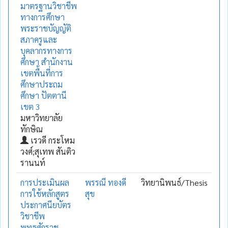
มาตรฐานวิชาชีพ
ทางการศึกษา
พระราชบัญญัติ
สภาครูและ
บุคลากรทางการ
ศึกษา สำนักงาน
เขตพื้นที่การ
ศึกษาประถม
ศึกษา ปัตตานี
เขต 3
มหาวิทยาลัย
ทักษิณ
เรวดี กระโหม
วงศ์;สุเทพ สันติว
รานนท์
การประเมินผล
พรรณี ทองดี
วิทยานิพนธ์/Thesis
การใช้หลักสูตร
สุข
ประกาศนียบัตร
วิชาชีพ
พุทธศักราช