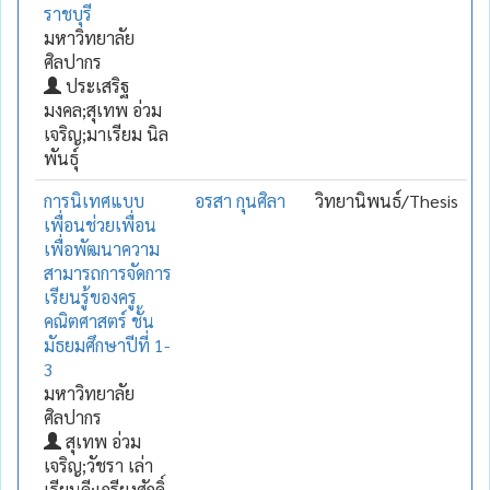
ราชบุรี
มหาวิทยาลัย
ศิลปากร
ประเสริฐ
มงคล;สุเทพ อ่วม
เจริญ;มาเรียม นิล
พันธุ์
การนิเทศแบบ
อรสา กุนศิลา
วิทยานิพนธ์/Thesis
เพื่อนช่วยเพื่อน
เพื่อพัฒนาความ
สามารถการจัดการ
เรียนรู้ของครู
คณิตศาสตร์ ชั้น
มัธยมศึกษาปีที่ 1-
3
มหาวิทยาลัย
ศิลปากร
สุเทพ อ่วม
เจริญ;วัชรา เล่า
เรียนดี;เกรียงศักดิ์