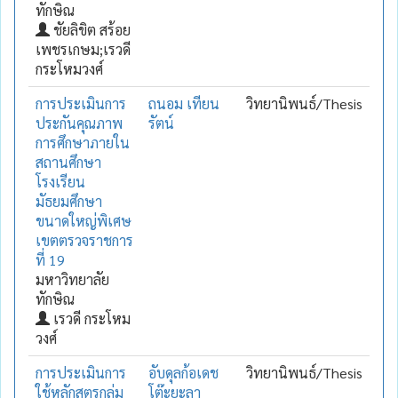
ทักษิณ
ชัยลิขิต สร้อย
เพชรเกษม;เรวดี
กระโหมวงศ์
การประเมินการ
ถนอม เทียน
วิทยานิพนธ์/Thesis
ประกันคุณภาพ
รัตน์
การศึกษาภายใน
สถานศึกษา
โรงเรียน
มัธยมศึกษา
ขนาดใหญ่พิเศษ
เขตตรวจราชการ
ที่ 19
มหาวิทยาลัย
ทักษิณ
เรวดี กระโหม
วงศ์
การประเมินการ
อับดุลก้อเดช
วิทยานิพนธ์/Thesis
ใช้หลักสูตรกลุ่ม
โต๊ะยะลา