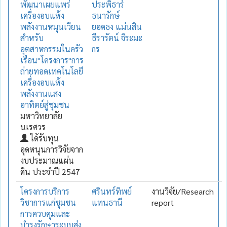
พัฒนาเผยแพร่
ประพิธาร์
เครื่องอบแห้ง
ธนารักษ์
พลังงานหมุนเวียน
ยอดธง แม่นสิน
สำหรับ
ธีรารัตน์ จีระมะ
อุตสาหกรรมในครัว
กร
เรือน"โครงการ"การ
ถ่ายทอดเทคโนโลยี
เครื่องอบแห้ง
พลังงานแสง
อาทิตย์สู่ชุมชน
มหาวิทยาลัย
นเรศวร
ได้รับทุน
อุดหนุนการวิจัยจาก
งบประมาณแผ่น
ดิน ประจำปี 2547
โครงการบริการ
ศรินทร์ทิพย์
งานวิจัย/Research
วิชาการแก่ชุมชน
แทนธานี
report
การควบคุมและ
บำรุงรักษาระบบส่ง