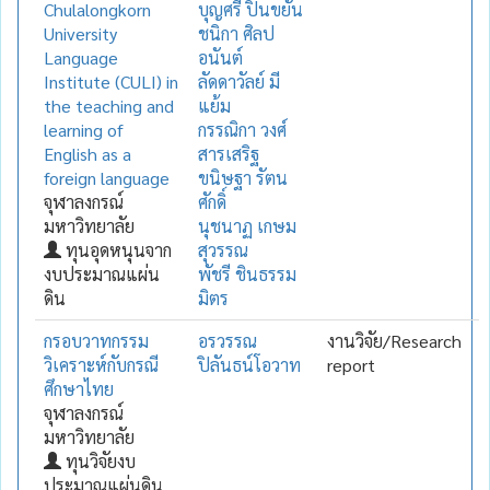
Chulalongkorn
บุญศรี ปิ่นขยัน
University
ชนิกา ศิลป
Language
อนันต์
Institute (CULI) in
ลัดดาวัลย์ มี
the teaching and
แย้ม
learning of
กรรณิกา วงศ์
English as a
สารเสริฐ
foreign language
ขนิษฐา รัตน
จุฬาลงกรณ์
ศักดิ์
มหาวิทยาลัย
นุชนาฏ เกษม
ทุนอุดหนุนจาก
สุวรรณ
งบประมาณแผ่น
พัชรี ชินธรรม
ดิน
มิตร
กรอบวาทกรรม
อรวรรณ
งานวิจัย/Research
วิเคราะห์กับกรณี
ปิลันธน์โอวาท
report
ศึกษาไทย
จุฬาลงกรณ์
มหาวิทยาลัย
ทุนวิจัยงบ
ประมาณแผ่นดิน