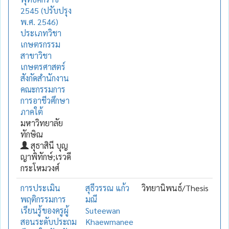
2545 (ปรับปรุง
พ.ศ. 2546)
ประเภทวิชา
เกษตรกรรม
สาขาวิชา
เกษตรศาสตร์
สังกัดสำนักงาน
คณะกรรมการ
การอาชีวศึกษา
ภาคใต้
มหาวิทยาลัย
ทักษิณ
สุธาสินี บุญ
ญาพิทักษ์;เรวดี
กระโหมวงศ์
การประเมิน
สุธีวรรณ แก้ว
วิทยานิพนธ์/Thesis
พฤติกรรมการ
มณี
เรียนรู้ของครูผู้
Suteewan
สอนระดับประถม
Khaewmanee