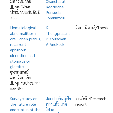
มหาวิทยาลัย
Chancharat
ทุนวิจัยงบ
Reodecha
ประมาณแผ่นดินปี
Pensuda
2531
Somkiatkul
Hematological
K.
วิทยานิพนธ์/Thesis
abnormalities in
Thongprasarn
oral lichen planus,
P. Youngkak
recurrent
V. Aneksuk
aphthous
ulceration and
stomatis or
glossitis
จุฬาลงกรณ์
มหาวิทยาลัย
ทุนงบประมาณ
แผ่นดิน
Survey study on
ฝอยฝา พันธุ์ฟัก
งานวิจัย/Research
the future role
พวงแก้ว เทศ
report
and status of the
วิศาล