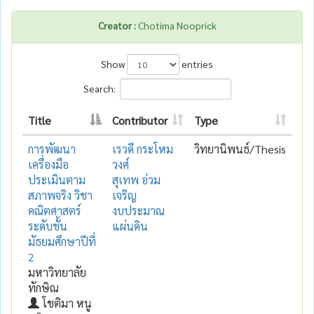
Creator :
Chotima Nooprick
Show
entries
Search:
Title
Contributor
Type
การพัฒนา
เรวดี กระโหม
วิทยานิพนธ์/Thesis
เครื่องมือ
วงศ์
ประเมินตาม
สุเทพ อ่วม
สภาพจริง วิชา
เจริญ
คณิตศาสตร์
งบประมาณ
ระดับชั้น
แผ่นดิน
มัธยมศึกษาปีที่
2
มหาวิทยาลัย
ทักษิณ
โชติมา หนู