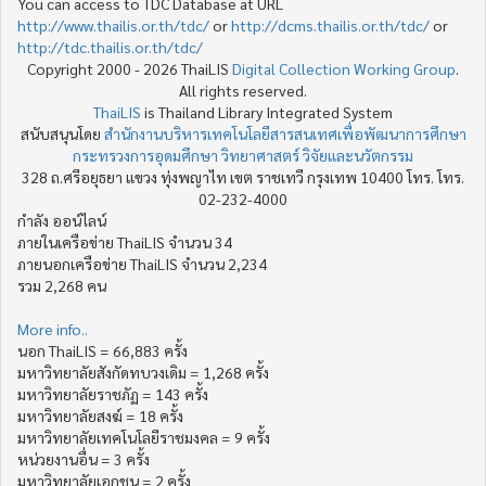
You can access to TDC Database at URL
http://www.thailis.or.th/tdc/
or
http://dcms.thailis.or.th/tdc/
or
http://tdc.thailis.or.th/tdc/
Copyright 2000 - 2026 ThaiLIS
Digital Collection Working Group
.
All rights reserved.
ThaiLIS
is Thailand Library Integrated System
สนับสนุนโดย
สำนักงานบริหารเทคโนโลยีสารสนเทศเพื่อพัฒนาการศึกษา
กระทรวงการอุดมศึกษา วิทยาศาสตร์ วิจัยและนวัตกรรม
328 ถ.ศรีอยุธยา แขวง ทุ่งพญาไท เขต ราชเทวี กรุงเทพ 10400 โทร. โทร.
02-232-4000
กำลัง ออน์ไลน์
ภายในเครือข่าย ThaiLIS จำนวน 34
ภายนอกเครือข่าย ThaiLIS จำนวน 2,234
รวม 2,268 คน
More info..
นอก ThaiLIS = 66,883 ครั้ง
มหาวิทยาลัยสังกัดทบวงเดิม = 1,268 ครั้ง
มหาวิทยาลัยราชภัฏ = 143 ครั้ง
มหาวิทยาลัยสงฆ์ = 18 ครั้ง
มหาวิทยาลัยเทคโนโลยีราชมงคล = 9 ครั้ง
หน่วยงานอื่น = 3 ครั้ง
มหาวิทยาลัยเอกชน = 2 ครั้ง