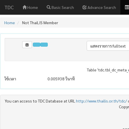
TDC
Home
Basic Search
Advance Search
Home
Not ThaiLIS Member
Table 'tdc.tbl_dc_meta_
ใช้เวลา
0.005938 วินาที
You can access to TDC Database at URL
http://www.thailis.or.th/tdc/
Copyr