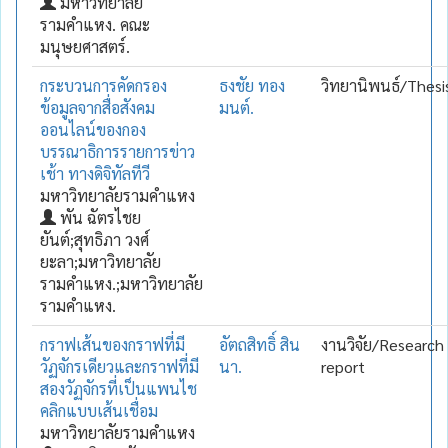
มหาวิทยาลัย
รามคำแหง. คณะ
มนุษยศาสตร์.
กระบวนการคัดกรอง
ธงชัย ทอง
วิทยานิพนธ์/Thesi
ข้อมูลจากสื่อสังคม
มนต์.
ออนไลน์ของกอง
บรรณาธิการรายการข่าว
เช้า ทางดิจิทัลทีวี
มหาวิทยาลัยรามคำแหง
พัน ฉัตรไชย
ยันต์;สุทธิภา วงศ์
ยะลา;มหาวิทยาลัย
รามคำแหง.;มหาวิทยาลัย
รามคำแหง.
กราฟเส้นของกราฟที่มี
อัตถสิทธิ์ สิน
งานวิจัย/Research
วัฏจักรเดียวและกราฟที่มี
นา.
report
สองวัฏจักรที่เป็นแพนไช
คลิกแบบเส้นเชื่อม
มหาวิทยาลัยรามคำแหง