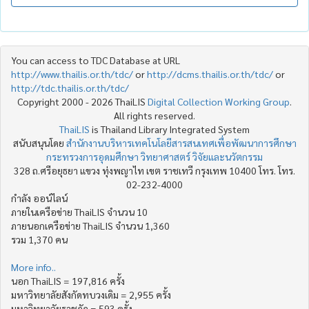
You can access to TDC Database at URL
http://www.thailis.or.th/tdc/
or
http://dcms.thailis.or.th/tdc/
or
http://tdc.thailis.or.th/tdc/
Copyright 2000 - 2026 ThaiLIS
Digital Collection Working Group
.
All rights reserved.
ThaiLIS
is Thailand Library Integrated System
สนับสนุนโดย
สำนักงานบริหารเทคโนโลยีสารสนเทศเพื่อพัฒนาการศึกษา
กระทรวงการอุดมศึกษา วิทยาศาสตร์ วิจัยและนวัตกรรม
328 ถ.ศรีอยุธยา แขวง ทุ่งพญาไท เขต ราชเทวี กรุงเทพ 10400 โทร. โทร.
02-232-4000
กำลัง ออน์ไลน์
ภายในเครือข่าย ThaiLIS จำนวน 10
ภายนอกเครือข่าย ThaiLIS จำนวน 1,360
รวม 1,370 คน
More info..
นอก ThaiLIS = 197,816 ครั้ง
มหาวิทยาลัยสังกัดทบวงเดิม = 2,955 ครั้ง
มหาวิทยาลัยราชภัฏ = 593 ครั้ง