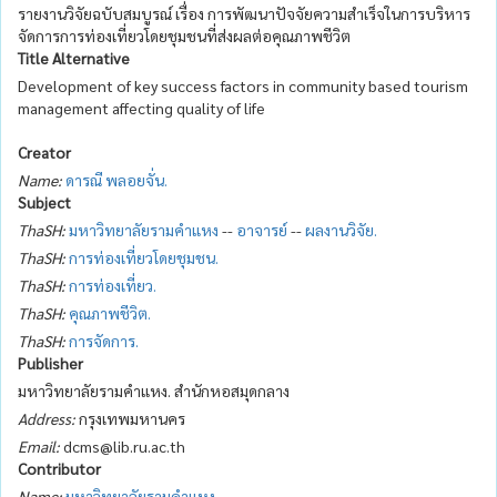
รายงานวิจัยฉบับสมบูรณ์ เรื่อง การพัฒนาปัจจัยความสำเร็จในการบริหาร
จัดการการท่องเที่ยวโดยชุมชนที่ส่งผลต่อคุณภาพชีวิต
Title Alternative
Development of key success factors in community based tourism
management affecting quality of life
Creator
Name:
ดารณี พลอยจั่น.
Subject
ThaSH:
มหาวิทยาลัยรามคำแหง
--
อาจารย์
--
ผลงานวิจัย.
ThaSH:
การท่องเที่ยวโดยชุมชน.
ThaSH:
การท่องเที่ยว.
ThaSH:
คุณภาพชีวิต.
ThaSH:
การจัดการ.
Publisher
มหาวิทยาลัยรามคำแหง. สำนักหอสมุดกลาง
Address:
กรุงเทพมหานคร
Email:
dcms@lib.ru.ac.th
Contributor
Name:
มหาวิทยาลัยรามคำแหง.