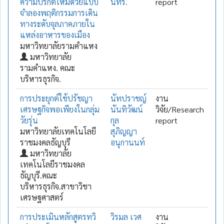
ความปรกติใหม่ด้วยแบบ
นทร์.
report
จำลองพฤติกรรมการเดิน
ทางระดับจุลภาคภายใน
แหล่งอาหารของเมือง
มหาวิทยาลัยรามคำแหง
มหาวิทยาลัย
รามคำแหง. คณะ
บริหารธุรกิจ.
การประยุกต์ใช้ปรัชญา
นัทปราชญ์
งาน
เศรษฐกิจพอเพียงในกลุ่ม
นันทิวัฒน์
วิจัย/Research
วัยรุ่น
กุล
report
มหาวิทยาลัยเทคโนโลยี
สุภิญญา
ราชมงคลธัญบุรี
อนุกานนท์
มหาวิทยาลัย
เทคโนโลยีราชมงคล
ธัญบุรี.คณะ
บริหารธุรกิจ.สาขาวิชา
เศรษฐศาสตร์
การประเมินหลักสูตรทวิ
วิรมล เวศ
งาน