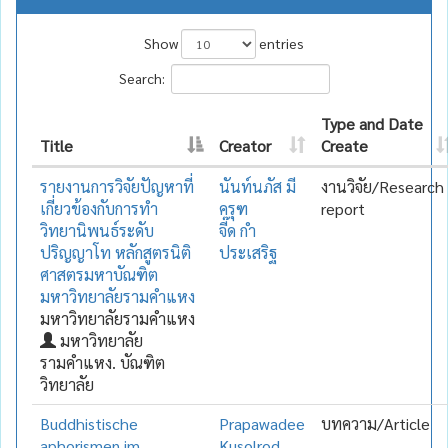
Show
entries
Search:
Type and Date
Title
Creator
Create
รายงานการวิจัยปัญหาที่
นันท์นภัส มี
งานวิจัย/Research
เกี่ยวข้องกับการทำ
ครุฑ
report
วิทยานิพนธ์ระดับ
จี๊ด กำ
ปริญญาโท หลักสูตรนิติ
ประเสริฐ
ศาสตรมหาบัณฑิต
มหาวิทยาลัยรามคำแหง
มหาวิทยาลัยรามคำแหง
มหาวิทยาลัย
รามคำแหง. บัณฑิต
วิทยาลัย
Buddhistische
Prapawadee
บทความ/Article
aphorismen im
Kusolrod