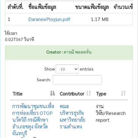
ลำดับที่.
ชื่อแฟ้มข้อมูล
ขนาดแฟ้มข้อมูล
จำนวนเข้าถึ
1
DaraneePloyjun.pdf
1.17 MB
1
ใช้เวลา
0.027367 วินาที
Creator :
ดารณี พลอยจั่น.
Show
entries
Search:
Title
Contributor
Type
การพัฒนาชุมชนเพื่อ
คณะ
งาน
การท่องเที่ยว OTOP
บริหารธุรกิจ
วิจัย/Research
นวัตวิถี กรณีศึกษา
มหาวิทยาลัย
report
อำเภอขลุง จังหวัด
รามคำแหง
จันทบุรี