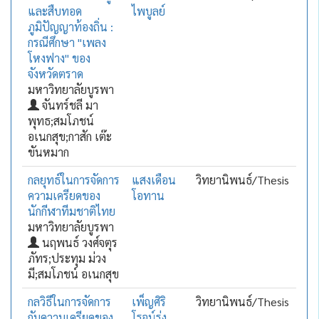
และสืบทอด
ไพบูลย์
ภูมิปัญญาท้องถิ่น :
กรณีศึกษา "เพลง
โหงฟาง" ของ
จังหวัดตราด
มหาวิทยาลัยบูรพา
จันทร์ชลี มา
พุทธ;สมโภชน์
อเนกสุข;กาสัก เต๊ะ
ขันหมาก
กลยุทธ์ในการจัดการ
แสงเดือน
วิทยานิพนธ์/Thesis
ความเครียดของ
โอทาน
นักกีฬาทีมชาติไทย
มหาวิทยาลัยบูรพา
นฤพนธ์ วงศ์จตุร
ภัทร;ประทุม ม่วง
มี;สมโภชน์ อเนกสุข
กลวิธีในการจัดการ
เพ็ญศิริ
วิทยานิพนธ์/Thesis
กับความเครียดของ
โรจน์รุ่ง