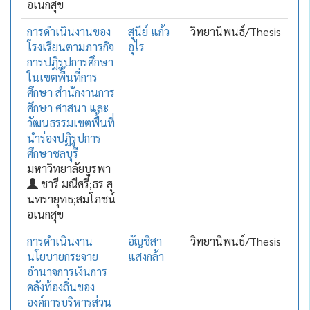
อเนกสุข
การดำเนินงานของ
สุนีย์ แก้ว
วิทยานิพนธ์/Thesis
โรงเรียนตามภารกิจ
อุไร
การปฏิรูปการศึกษา
ในเขตพื้นที่การ
ศึกษา สำนักงานการ
ศึกษา ศาสนา และ
วัฒนธรรมเขตพื้นที่
นำร่องปฏิรูปการ
ศึกษาชลบุรี
มหาวิทยาลัยบูรพา
ชารี มณีศรี;ธร สุ
นทรายุทธ;สมโภชน์
อเนกสุข
การดำเนินงาน
อัญชิสา
วิทยานิพนธ์/Thesis
นโยบายกระจาย
แสงกล้า
อำนาจการเงินการ
คลังท้องถิ่นของ
องค์การบริหารส่วน