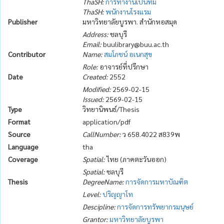
ThaSH:
การทำงานเป็นทีม
ThaSH:
พนักงานโรงแรม
Publisher
มหาวิทยาลัยบูรพา. สำนักหอสมุด
Address:
ชลบุรี
Email:
buulibrary@buu.ac.th
Contributor
Name:
สมโภชน์ อเนกสุข
Role:
อาจารย์ที่ปรึกษา
Date
Created:
2552
Modified:
2569-02-15
Issued:
2569-02-15
Type
วิทยานิพนธ์/Thesis
Format
application/pdf
Source
CallNumber:
ว 658.4022 ส839พ
Language
tha
Coverage
Spatial:
ไทย (ภาคตะวันออก)
Spatial:
ชลบุรี
Thesis
DegreeName:
การจัดการมหาบัณฑิต
Level:
ปริญญาโท
Descipline:
การจัดการทรัพยากรมนุษย์
Grantor:
มหาวิทยาลัยบูรพา