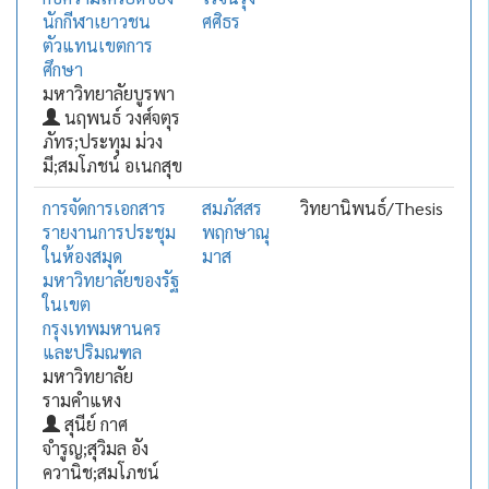
นักกีฬาเยาวชน
ศศิธร
ตัวแทนเขตการ
ศึกษา
มหาวิทยาลัยบูรพา
นฤพนธ์ วงศ์จตุร
ภัทร;ประทุม ม่วง
มี;สมโภชน์ อเนกสุข
การจัดการเอกสาร
สมภัสสร
วิทยานิพนธ์/Thesis
รายงานการประชุม
พฤกษาณุ
ในห้องสมุด
มาส
มหาวิทยาลัยของรัฐ
ในเขต
กรุงเทพมหานคร
และปริมณฑล
มหาวิทยาลัย
รามคำแหง
สุนีย์ กาศ
จำรูญ;สุวิมล อัง
ควานิช;สมโภชน์