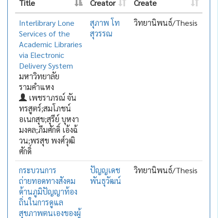
Title
Creator
Create
Interlibrary Lone
สุภาพ โท
วิทยานิพนธ์/Thesis
Services of the
สุวรรณ
Academic Libraries
via Electronic
Delivery System
มหาวิทยาลัย
รามคำแหง
เพชราภรณ์ จัน
ทรสูตร์;สมโภชน์
อเนกสุข;สุรีย์ บุหงา
มงคล;ภีมศักดิ์ เอ้งฉ้
วน;พรสุข พงศ์วุฒิ
ศักดิ์
กระบวนการ
ปัญญเดช
วิทยานิพนธ์/Thesis
ถ่ายทอดทางสังคม
พันธุวัฒน์
ด้านภูมิปัญญาท้อง
ถิ่นในการดูแล
สุขภาพตนเองของผู้