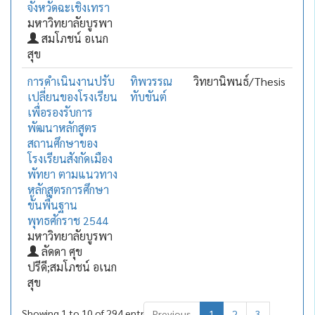
จังหวัดฉะเชิงเทรา
มหาวิทยาลัยบูรพา
สมโภชน์ อเนก
สุข
การดำเนินงานปรับ
ทิพวรรณ
วิทยานิพนธ์/Thesis
เปลี่ยนของโรงเรียน
ทับขันต์
เพื่อรองรับการ
พัฒนาหลักสูตร
สถานศึกษาของ
โรงเรียนสังกัดเมือง
พัทยา ตามแนวทาง
หลักสูตรการศึกษา
ขั้นพื้นฐาน
พุทธศักราช 2544
มหาวิทยาลัยบูรพา
ลัดดา ศุข
ปรีดี;สมโภชน์ อเนก
สุข
Showing 1 to 10 of 294 entries
Previous
1
2
3