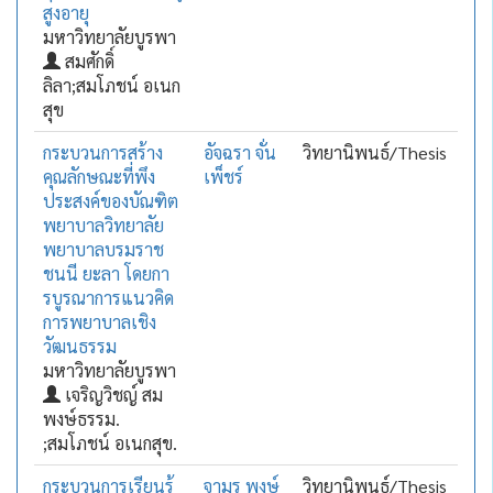
สูงอายุ
มหาวิทยาลัยบูรพา
สมศักดิ์
ลิลา;สมโภชน์ อเนก
สุข
กระบวนการสร้าง
อัจฉรา จั่น
วิทยานิพนธ์/Thesis
คุณลักษณะที่พึง
เพ็ชร์
ประสงค์ของบัณฑิต
พยาบาลวิทยาลัย
พยาบาลบรมราช
ชนนี ยะลา โดยกา
รบูรณาการแนวคิด
การพยาบาลเชิง
วัฒนธรรม
มหาวิทยาลัยบูรพา
เจริญวิชญ์ สม
พงษ์ธรรม.
;สมโภชน์ อเนกสุข.
กระบวนการเรียนรู้
จามร พงษ์
วิทยานิพนธ์/Thesis