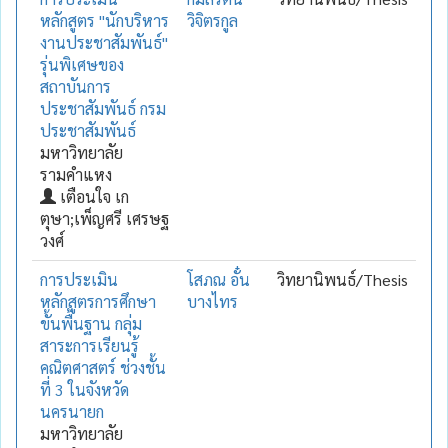
หลักสูตร "นักบริหาร
วิจิตรกูล
งานประชาสัมพันธ์"
รุ่นพิเศษของ
สถาบันการ
ประชาสัมพันธ์ กรม
ประชาสัมพันธ์
มหาวิทยาลัย
รามคำแหง
เตือนใจ เก
ตุษา;เพ็ญศรี เศรษฐ
วงศ์
การประเมิน
โสภณ อั๋น
วิทยานิพนธ์/Thesis
หลักสูตรการศึกษา
บางไทร
ขั้นพื้นฐาน กลุ่ม
สาระการเรียนรู้
คณิตศาสตร์ ช่วงชั้น
ที่ 3 ในจังหวัด
นครนายก
มหาวิทยาลัย