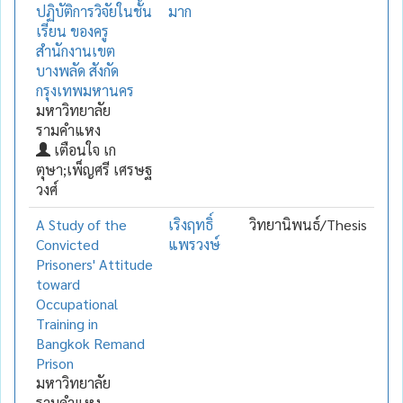
ปฏิบัติการวิจัยในชั้น
มาก
เรียน ของครู
สำนักงานเขต
บางพลัด สังกัด
กรุงเทพมหานคร
มหาวิทยาลัย
รามคำแหง
เตือนใจ เก
ตุษา;เพ็ญศรี เศรษฐ
วงศ์
A Study of the
เริงฤทธิ์
วิทยานิพนธ์/Thesis
Convicted
แพรวงษ์
Prisoners' Attitude
toward
Occupational
Training in
Bangkok Remand
Prison
มหาวิทยาลัย
รามคำแหง