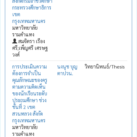
สังกัดกรมอาชีวศึกษา
กระทรวงศึกษาธิการ
เขต
กรุงเทพมหานคร
มหาวิทยาลัย
รามคำแหง
สมจิตรา เรือง
ศรี;เพ็ญศรี เศรษฐ
วงศ์
การประเมินความ
นงนุช บุญ
วิทยานิพนธ์/Thesis
ต้องการจำเป็น
ตาปวน.
คุณลักษณะของครู
ตามความคิดเห็น
ของนักเรียนระดับ
ประถมศึกษา ช่วง
ชั้นที่ 2 เขต
สวนหลวง สังกัด
กรุงเทพมหานคร
มหาวิทยาลัย
รามคำแหง