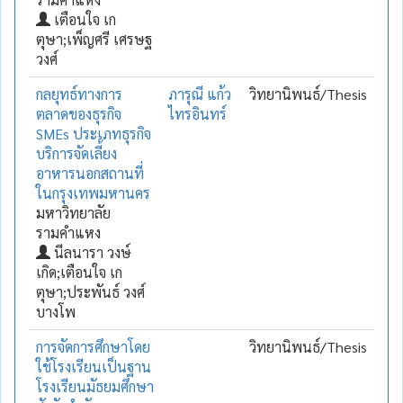
เตือนใจ เก
ตุษา;เพ็ญศรี เศรษฐ
วงศ์
กลยุทธ์ทางการ
ภารุณี แก้ว
วิทยานิพนธ์/Thesis
ตลาดของธุรกิจ
ไทรอินทร์
SMEs ประเภทธุรกิจ
บริการจัดเลี้ยง
อาหารนอกสถานที่
ในกรุงเทพมหานคร
มหาวิทยาลัย
รามคำแหง
นีลนารา วงษ์
เกิด;เตือนใจ เก
ตุษา;ประพันธ์ วงศ์
บางโพ
การจัดการศึกษาโดย
วิทยานิพนธ์/Thesis
ใช้โรงเรียนเป็นฐาน
โรงเรียนมัธยมศึกษา