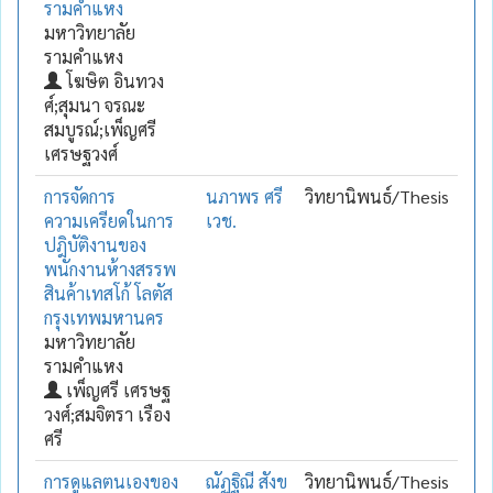
รามคำแหง
มหาวิทยาลัย
รามคำแหง
โฆษิต อินทวง
ศ์;สุมนา จรณะ
สมบูรณ์;เพ็ญศรี
เศรษฐวงศ์
การจัดการ
นภาพร ศรี
วิทยานิพนธ์/Thesis
ความเครียดในการ
เวช.
ปฎิบัติงานของ
พนักงานห้างสรรพ
สินค้าเทสโก้ โลตัส
กรุงเทพมหานคร
มหาวิทยาลัย
รามคำแหง
เพ็ญศรี เศรษฐ
วงศ์;สมจิตรา เรือง
ศรี
การดูแลตนเองของ
ณัฏฐิณี สังข
วิทยานิพนธ์/Thesis