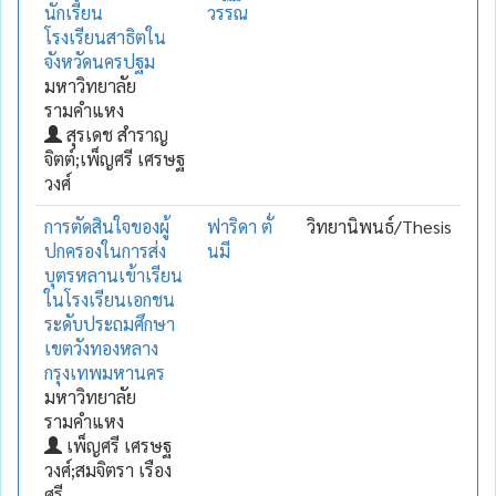
นักเรียน
วรรณ
โรงเรียนสาธิตใน
จังหวัดนครปฐม
มหาวิทยาลัย
รามคำแหง
สุรเดช สำราญ
จิตต์;เพ็ญศรี เศรษฐ
วงศ์
การตัดสินใจของผู้
ฟาริดา ตั่
วิทยานิพนธ์/Thesis
ปกครองในการส่ง
นมี
บุตรหลานเข้าเรียน
ในโรงเรียนเอกชน
ระดับประถมศึกษา
เขตวังทองหลาง
กรุงเทพมหานคร
มหาวิทยาลัย
รามคำแหง
เพ็ญศรี เศรษฐ
วงศ์;สมจิตรา เรือง
ศรี