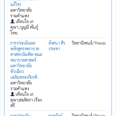
แก้ไข)
มหาวิทยาลัย
รามคำแหง
เตือนใจ เก
ตุษา.;บุญมี พันธุ์
ไทย.
การประเมินผล
อังสนา ศิร
วิทยานิพนธ์/Thesis
หลักสูตรพยาบาล
ประชา
ศาสตรบัณฑิต คณะ
พยาบาลศาสตร์
มหาวิทยาลัย
หัวเฉียว
เฉลิมพระเกียรติ
มหาวิทยาลัย
รามคำแหง
เตือนใจ เก
ตุษา;สมจิตรา เรือง
ศรี
การประเมิน
กมลรัตน์
วิทยานิพนธ์/Thesis