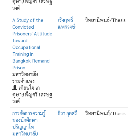
ตุษา;เพ็ญศรี เศรษฐ
วงศ์
A Study of the
เริงฤทธิ์
วิทยานิพนธ์/Thesis
Convicted
แพรวงษ์
Prisoners' Attitude
toward
Occupational
Training in
Bangkok Remand
Prison
มหาวิทยาลัย
รามคำแหง
เตือนใจ เก
ตุษา;เพ็ญศรี เศรษฐ
วงศ์
การจัดการความรู้
ธิวา กุลศรี
วิทยานิพนธ์/Thesis
ของนักศึกษา
ปริญญาโท
มหาวิทยาลัย