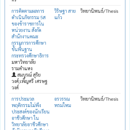
การติดตามผลการ
วิริษฐา สาย
วิทยานิพนธ์/Thesis
ดำเนินกิจกรรม 5ส
แก้ว
ของข้าราชการใน
หน่วยงาน สังกัด
สำนักงานคณะ
กรรมการการศึกษา
ขั้นพื้นฐาน
กระทรวงศึกษาธิการ
มหาวิทยาลัย
รามคำแหง
สมบูรณ์ สุริย
วงศ์;เพ็ญศรี เศรษฐ
วงศ์
การประมวล
อรวรรณ
วิทยานิพนธ์/Thesis
พฤติกรรมไม่พึง
พรมใหม
ประสงค์ของนักเรียน
อาชีวศึกษา ใน
วิทยาลัยอาชีวศึกษา