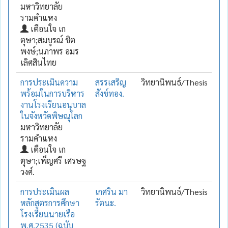
มหาวิทยาลัย
รามคำแหง
เตือนใจ เก
ตุษา;สมบูรณ์ ชิต
พงษ์;นภาพร อมร
เลิศสินไทย
การประเมินความ
สรรเสริญ
วิทยานิพนธ์/Thesis
พร้อมในการบริหาร
สังข์ทอง.
งานโรงเรียนอนุบาล
ในจังหวัดพิษณุโลก
มหาวิทยาลัย
รามคำแหง
เตือนใจ เก
ตุษา;เพ็ญศรี เศรษฐ
วงศ์.
การประเมินผล
เกศริน มา
วิทยานิพนธ์/Thesis
หลักสูตรการศึกษา
รัตนะ.
โรงเรียนนายเรือ
พ.ศ.2535 (ฉบับ