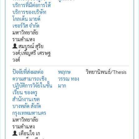
บริการที่มีต่อการให้
บริการของบริษัท
โกลเด้น มายด์
เซอร์วิส จำกัด
มหาวิทยาลัย
รามคำแหง
สมบูรณ์ สุริย
วงศ์;เพ็ญศรี เศรษฐ
วงศ์
ปัจจัยที่ส่งผลต่อ
พฤกษ
วิทยานิพนธ์/Thesis
ความสามารถเชิง
วรรณ ทอง
ปฏิบัติการวิจัยในชั้น
มาก
เรียน ของครู
สำนักงานเขต
บางพลัด สังกัด
กรุงเทพมหานคร
มหาวิทยาลัย
รามคำแหง
เตือนใจ เก