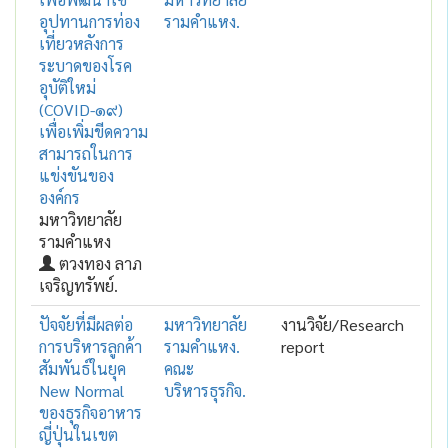
อุปทานการท่อง
รามคำแหง.
เที่ยวหลังการ
ระบาดของโรค
อุบัติใหม่
(COVID-๑๙)
เพื่อเพิ่มขีดความ
สามารถในการ
แข่งขันของ
องค์กร
มหาวิทยาลัย
รามคำแหง
ตวงทอง ลาภ
เจริญทรัพย์.
ปัจจัยที่มีผลต่อ
มหาวิทยาลัย
งานวิจัย/Research
การบริหารลูกค้า
รามคำแหง.
report
สัมพันธ์ในยุค
คณะ
New Normal
บริหารธุรกิจ.
ของธุรกิจอาหาร
ญี่ปุ่นในเขต