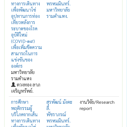
ทางการเดินทาง
พรหมมินทร์.
เพื่อพัฒนาโซ่
มหาวิทยาลัย
อุปทานการท่อง
รามคำแหง.
เที่ยวหลังการ
ระบาดของโรค
อุบัติใหม่
(COVID-๑๙)
เพื่อเพิ่มขีดความ
สามารถในการ
แข่งขันของ
องค์กร
มหาวิทยาลัย
รามคำแหง
ตวงทอง ลาภ
เจริญทรัพย์.
การศึกษา
สุรพัฒน์ มังคะ
งานวิจัย/Research
พฤติกรรมผู้
ลี.
report
บริโภคจากเส้น
พัชราภรณ์
ทางการเดินทาง
พรหมมินทร์.
เพื่อพัฒนาโซ่
มหาวิทยาลัย