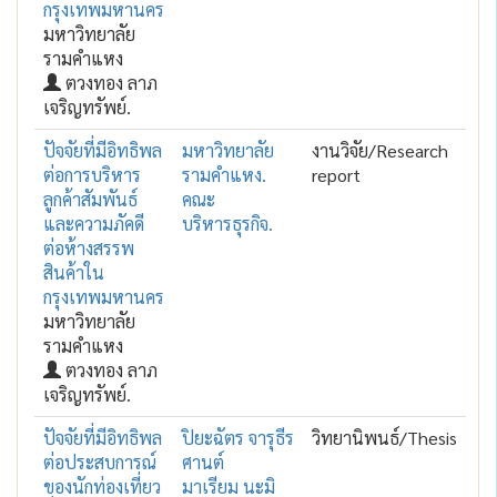
กรุงเทพมหานคร
มหาวิทยาลัย
รามคำแหง
ตวงทอง ลาภ
เจริญทรัพย์.
ปัจจัยที่มีอิทธิพล
มหาวิทยาลัย
งานวิจัย/Research
ต่อการบริหาร
รามคำแหง.
report
ลูกค้าสัมพันธ์
คณะ
และความภัคดี
บริหารธุรกิจ.
ต่อห้างสรรพ
สินค้าใน
กรุงเทพมหานคร
มหาวิทยาลัย
รามคำแหง
ตวงทอง ลาภ
เจริญทรัพย์.
ปัจจัยที่มีอิทธิพล
ปิยะฉัตร จารุธีร
วิทยานิพนธ์/Thesis
ต่อประสบการณ์
ศานต์
ของนักท่องเที่ยว
มาเรียม นะมิ