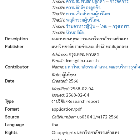
ThaSH:
ความสัมพันธ์กับลูกค้า
--
การจัดการ.
ThaSH:
ความภักดีของลูกค้า.
ThaSH:
ความเชื่อมั่นของผู้บริโภค.
ThaSH:
พฤติกรรมผู้บริโภค.
ThaSH:
ร้านอาหารญี่ปุ่น
--
ไทย
--
กรุงเทพฯ.
ThaSH:
นิวนอร์มัล.
Description
ผลงานของบุคลากรมหาวิทยาลัยรามคำแหง.
Publisher
มหาวิทยาลัยรามคำแหง. สำนักหอสมุดกลาง
Address:
กรุงเทพมหานคร
Email:
dcms@lib.ru.ac.th
Contributor
Name:
มหาวิทยาลัยรามคำแหง. คณะบริหารธุรกิจ
Role:
ผู้ให้ทุน
Date
Created:
2566
Modified:
2568-02-04
Issued:
2568-02-04
Type
งานวิจัย/Research report
Format
application/pdf
Source
CallNumber:
บธ0304 1/ต172 2566
Language
tha
Rights
©copyrights มหาวิทยาลัยรามคำแหง