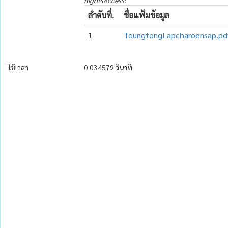
RightsAccess:
ลำดับที่.
ชื่อแฟ้มข้อมูล
1
ToungtongLapcharoensap.pd
ใช้เวลา
0.034579 วินาที