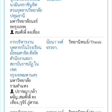
นวมินทราชินูทิศ
สวนกุหลาบวิทยาลัย
ปทุมธานี
มหาวิทยาลัยนอร์
ทกรุงเทพ
สมศักดิ์ คงเที่ยง
การบริหารงาน
นัยนา วงศ์
วิทยานิพนธ์/Thesis
บุคลากรในโรงเรียน
จรรยา.
มัธยมสาธิต สังกัด
สำนักงานสภา
สถาบันราชภัฏ ใน
เขต
กรุงเทพมหานคร
มหาวิทยาลัย
รามคำแหง
ปราชญา กล้า
ผจัญ.;สมศักดิ์ คง
เที่ยง.;รุจิร์ ภู่สาระ.