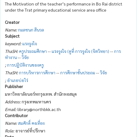
The Motivation of the teacher’s performance in Bo Rai district
under the Trat primary educational service area office
Creator
Name:
กมลชนก สีนวล
Subject
keyword:
แรงจูงใจ
ThaSH:
ครูประถมศึกษา
--
แรงจูงใจ (ดูที่ การจูงใจ (จิตวิทยา)
--
การ
ทำงาน
--
วิจัย
;
การปฏิบัติงานของครู
ThaSH:
การบริหารการศึกษา
--
การศึกษาขั้นประถม
--
วิจัย
;
อำเภอบ่อไร่
Publisher
มหาวิทยาลัยนอร์ทกรุงเทพ. สำนักหอสมุด
Address:
กรุงเทพมหานคร
Email:
library@northbkk.ac.th
Contributor
Name:
สมศักดิ์ คงเที่ยง
Role:
อาจารย์ที่ปรึกษา
Date