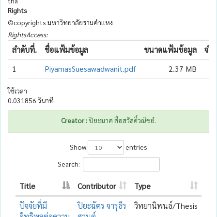
tha
Rights
©copyrights มหาวิทยาลัยรามคำแหง
RightsAccess:
ลำดับที่.
ชื่อแฟ้มข้อมูล
ขนาดแฟ้มข้อมูล
จำน
1
PiyamasSuesawadwanit.pdf
2.37 MB
ใช้เวลา
0.031856 วินาที
Creator :
ปิยะมาศ สื่อสวัสดิ์วณิชย์.
Show
entries
Search:
Title
Contributor
Type
ปัจจัยที่มี
ปิยะฉัตร จารุธีร
วิทยานิพนธ์/Thesis
อิทธิพลต่อความ
ศานต์