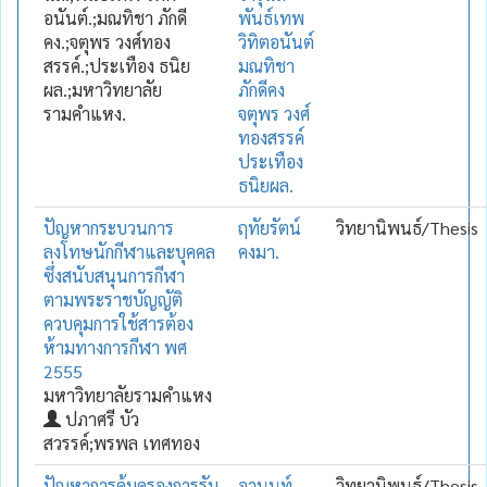
อนันต์.;มณทิชา ภักดี
พันธ์เทพ
คง.;จตุพร วงศ์ทอง
วิทิตอนันต์
สรรค์.;ประเทือง ธนิย
มณทิชา
ผล.;มหาวิทยาลัย
ภักดีคง
รามคำแหง.
จตุพร วงศ์
ทองสรรค์
ประเทือง
ธนิยผล.
ปัญหากระบวนการ
ฤทัยรัตน์
วิทยานิพนธ์/Thesis
ลงโทษนักกีฬาและบุคคล
คงมา.
ซึ่งสนับสนุนการกีฬา
ตามพระราชบัญญัติ
ควบคุมการใช้สารต้อง
ห้ามทางการกีฬา พศ
2555
มหาวิทยาลัยรามคำแหง
ปภาศรี บัว
สวรรค์;พรพล เทศทอง
ปัญหาการคุ้มครองการรับ
อานนท์
วิทยานิพนธ์/Thesis