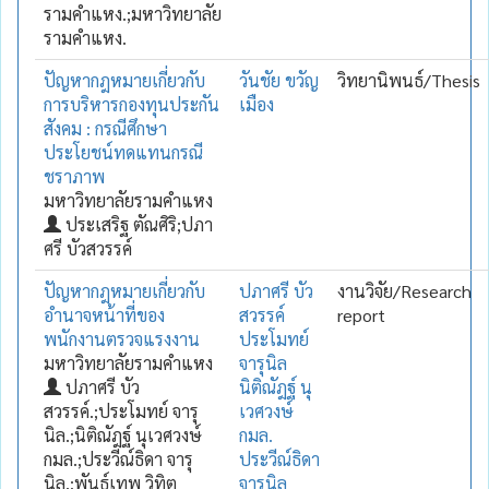
รามคำแหง.;มหาวิทยาลัย
รามคำแหง.
ปัญหากฎหมายเกี่ยวกับ
วันชัย ขวัญ
วิทยานิพนธ์/Thesis
การบริหารกองทุนประกัน
เมือง
สังคม : กรณีศึกษา
ประโยชน์ทดแทนกรณี
ชราภาพ
มหาวิทยาลัยรามคำแหง
ประเสริฐ ตัณศิริ;ปภา
ศรี บัวสวรรค์
ปัญหากฎหมายเกี่ยวกับ
ปภาศรี บัว
งานวิจัย/Research
อำนาจหน้าที่ของ
สวรรค์
report
พนักงานตรวจแรงงาน
ประโมทย์
มหาวิทยาลัยรามคำแหง
จารุนิล
ปภาศรี บัว
นิติณัฎฐ์ นุ
สวรรค์.;ประโมทย์ จารุ
เวศวงษ์
นิล.;นิติณัฎฐ์ นุเวศวงษ์
กมล.
กมล.;ประวีณ์ธิดา จารุ
ประวีณ์ธิดา
นิล.;พันธ์เทพ วิทิต
จารุนิล