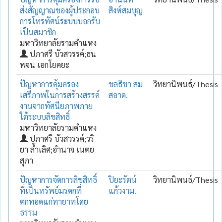
ส่งสัญญาณของผู้ประกอบ
สิงห์สมบุญ
การโทรทัศน์ระบบบอกรับ
เป็นสมาชิก
มหาวิทยาลัยรามคำแหง
ปภาศรี บัวสวรรค์;ธน
พจน เอกโยคยะ
ปัญหาการคุ้มครอง
ชลธิชา สม
วิทยานิพนธ์/Thesis
เสรีภาพในการสร้างสรรค์
สอาด.
งานจากทัศนียภาพภาย
ใต้ระบบลิขสิทธิ์
มหาวิทยาลัยรามคำแหง
ปภาศรี บัวสวรรค์;วริ
ยา ล้ำเลิศ;อำนาจ เนตย
สุภา
ปัญหาการจัดการลิขสิทธิ์
ปิยะรัตน์
วิทยานิพนธ์/Thesis
ที่เป็นทรัพย์มรดกที่
แก้วงาม.
ตกทอดแก่ทายาทโดย
ธรรม