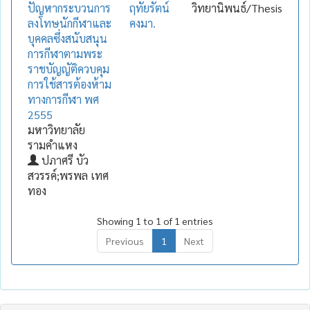
ปัญหากระบวนการ
ฤทัยรัตน์
วิทยานิพนธ์/Thesis
ลงโทษนักกีฬาและ
คงมา.
บุคคลซึ่งสนับสนุน
การกีฬาตามพระ
ราชบัญญัติควบคุม
การใช้สารต้องห้าม
ทางการกีฬา พศ
2555
มหาวิทยาลัย
รามคำแหง
ปภาศรี บัว
สวรรค์;พรพล เทศ
ทอง
Showing 1 to 1 of 1 entries
Previous
1
Next