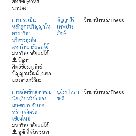
สิทธิชัย;ศิวพร
ปกป้อง
การประเมิน
กัญญาวีร์
วิทยานิพนธ์/Thesis
หลักสูตรปริญญาโท
เทพประ
สาขาวิชา
ภักษ์
บริหารธุรกิจ
มหาวิทยาลัยแม่โจ้
มหาวิทยาลัยแม่โจ้
ปัฐมา
สิทธิชัย;อนุรักษ์
ปัญญานวัฒน์ ;จงกล
แสงอาสภวิริยะ
การผลิตข้าวเจ้าหอม
นุจิรา โสภา
วิทยานิพนธ์/Thesis
นิล (อินทรีย์) ของ
ระดี
เกษตรกร อำเภอ
พร้าว จังหวัด
เชียงใหม่
มหาวิทยาลัยแม่โจ้
ชูศักดิ์ จันทรนพ