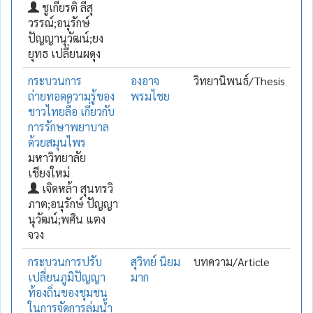
ชูเกียรติ ลีสุ
วรรณ์;อนุรักษ์
ปัญญานุวัฒน์;ยง
ยุทธ เปลี่ยนผดุง
กระบวนการ
องอาจ
วิทยานิพนธ์/Thesis
ถ่ายทอดความรู้ของ
พรมไชย
ชาวไทยลื้อ เกี่ยวกับ
การรักษาพยาบาล
ด้วยสมุนไพร
มหาวิทยาลัย
เชียงใหม่
เจิดหล้า สุนทรวิ
ภาต;อนุรักษ์ ปัญญา
นุวัฒน์;พศิน แตง
จวง
กระบวนการปรับ
สุวิทย์ นิยม
บทความ/Article
เปลี่ยนภูมิปัญญา
มาก
ท้องถิ่นของชุมชน
ในการจัดการลุ่มน้ำ