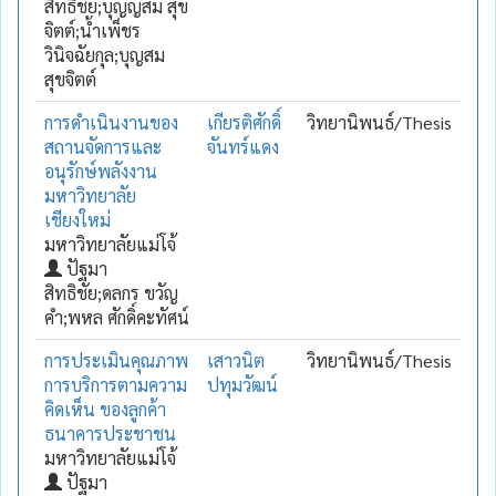
สิทธิชัย;บุญญสม สุข
จิตต์;น้ำเพ็ชร
วินิจฉัยกุล;บุญสม
สุขจิตต์
การดำเนินงานของ
เกียรติศักดิ์
วิทยานิพนธ์/Thesis
สถานจัดการและ
จันทร์แดง
อนุรักษ์พลังงาน
มหาวิทยาลัย
เชียงใหม่
มหาวิทยาลัยแม่โจ้
ปัฐมา
สิทธิชัย;ดลกร ขวัญ
คำ;พหล ศักดิ์คะทัศน์
การประเมินคุณภาพ
เสาวนิต
วิทยานิพนธ์/Thesis
การบริการตามความ
ปทุมวัฒน์
คิดเห็น ของลูกค้า
ธนาคารประชาชน
มหาวิทยาลัยแม่โจ้
ปัฐมา