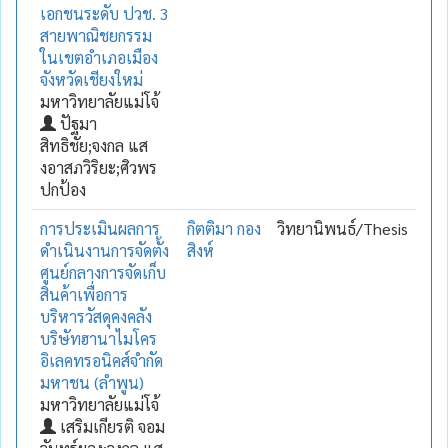
เอกชนระดับ ปวช. 3
สายพาณิชยกรรม
ในเขตอำเภอเมือง
จังหวัดเชียงใหม่
มหาวิทยาลัยแม่โจ้
ปัฐมา
สิทธิชัย;จงกล แส
งอาสภวิริยะ;ศิวพร
ปกป้อง
การประเมินผลการ
กิตติมา กอง
วิทยานิพนธ์/Thesis
ดำเนินงานการจัดตั้ง
สิงห์
ศูนย์กลางการจัดเก็บ
สินค้าเพื่อการ
บริหารวัสดุคงคลัง
บริษัทฮานาไมโคร
อิเลคทรอนิคส์จำกัด
มหาชน (ลำพูน)
มหาวิทยาลัยแม่โจ้
เสริมเกียรติ จอม