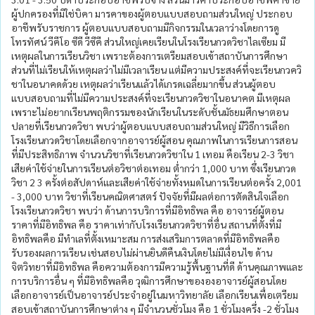
ผู้ปกครองที่มิใช่บิคา มารคาของผู้ตอบแบบสอบถามส่วนใหญ่ ประกอบ
อาชีพรับราชการ ผู้ตอบแบบสอบถามมีกิจกรรมในเวลาว่างโดยการดู
โทรทัศน์ วีคีโอ ซีดี วีซีคี ส่วนใหญ่เคยเรียนในโรงเรียนกวดวิชาไลเซียม มี
เหตุผลในการเรียนวิชา เพราะต้องการเตรียมสอบเข้าสถาบันการศึกษา
ส่วนที่ไม่เรียนให้เหตุผลว่าไม่มีเวลาเรียน แต่มีความประสงค์ที่จะเรียนกวควิ
ชาในอนาคดด้วย เหตุผลว่าเรียนแล้วได้เกรดเฉลี่ยมากขึ้น ส่วนผู้ตอบ
แบบสอบถามที่ไม่มีความประสงค์ที่จะเรียนกวดวิชาในอนาคต มีเหตุผล
เพราะไม่อยากเรียนพฤติกรรมของนักเรียนในระดับชั้นมัธยมศึกษาตอน
ปลายที่เรียนกวดวิชา พบว่าผู้ตอบแบบสอบถามส่วนใหญ่ มีวิธีการเลือก
โรงเรียนกวดวิชาโดยเลือกจากอาจารย์ผู้สอน คุณภาพในการเรียนการสอน
ที่มีประสิทธิภาพ จำนวนวิชาที่เรียนกวดวิชาใน 1 เทอม คือเรียน 2-3 วิชา
เสียค่าใช้จ่ายในการเรียนต่อวิชาต่อเทอม ต่ำกว่า 1,000 บาท ซึ่งเรียนกวด
วิชา 2 3 ครั้งต่อสัปดาห์และเสียค่าใช้จ่ายทั้งหมดในการเรียนต่อครั้ง 2,001
- 3,000 บาท วิชาที่เรียนคณิตศาสตร์ ปัจจัยที่มีผลต่อการตัดสินใจเลือก
โรงเรียนกวดวิชา พบว่า ด้านการบริการที่มีอิทธิพล คือ อาจารย์ผู้ตอน
ราคาที่มีอิทธิพล คือ ราคาเท่ากับโรงเรียนกวดวิชาที่อื่น สถานที่ตั้งที่มี
อิทธิพลคือ มีทำเลที่ตั้งเหมาะสม การส่งเสริมการตลาดที่มีอิทธิพลคือ
รับรองผลการเรียน เช่นสอบไม่ผ่านยินดีคืนเงินโดยไม่มีเงื่อนไข ด้าน
จิตวิทยาที่มีอิทธิพล คือความต้องการมีความรู้พื้นฐานที่ดี ด้านคุณภาพและ
การบริการอื่น ๆ ที่มีอิทธิพลคือ วุฒิการศึกษาขององอาจารย์ผู้สอนโดย
เลือกอาจารย์เป็นอาจารย์ประจำอยู่ในมหาวิทยาลัย เลือกเรียนเพื่อเตรียม
สอบเข้าสถาบันการศึกษาต่าง ๆ มีจำนวนชั่วโมง คือ 1 ชั่วโมงครึ่ง -2 ชั่วโมง