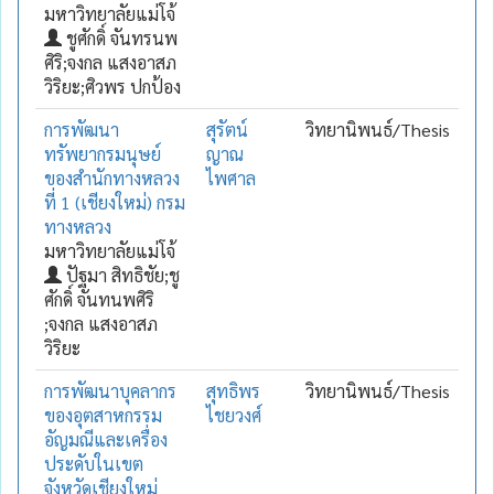
มหาวิทยาลัยแม่โจ้
ชูศักดิ์ จันทรนพ
ศิริ;จงกล แสงอาสภ
วิริยะ;ศิวพร ปกป้อง
การพัฒนา
สุรัตน์
วิทยานิพนธ์/Thesis
ทรัพยากรมนุษย์
ญาณ
ของสำนักทางหลวง
ไพศาล
ที่ 1 (เชียงใหม่) กรม
ทางหลวง
มหาวิทยาลัยแม่โจ้
ปัฐมา สิทธิชัย;ชู
ศักดิ์ จันทนพศิริ
;จงกล แสงอาสภ
วิริยะ
การพัฒนาบุคลากร
สุทธิพร
วิทยานิพนธ์/Thesis
ของอุตสาหกรรม
ไชยวงศ์
อัญมณีและเครื่อง
ประดับในเขต
จังหวัดเชียงใหม่