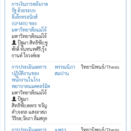
การเงินการคลังภาค
รัฐ ด้วยระบบ
อิเล็กทรอนิกส์
(GFMIS) ของ
มหาวิทยาลัยแม่โจ้
มหาวิทยาลัยแม่โจ้
ปัฐมา สิทธิชัย;ชู
ศักดิ์ จันทนพศิริ;รุ้ง
กานต์ ใจวงค์ยะ
การประเมินผลการ
พรรณนิภา
วิทยานิพนธ์/Thesis
ปฏิบัติงานของ
สมปาน
พนักงานในโรง
พยาบาลแมคคอร์มิค
มหาวิทยาลัยแม่โจ้
ปัฐมา
สิทธิชัย;ดลกร ขวัญ
คำ;จงกล แสงอาสภ
วิริยะ;วัลภา ลิ่มสกุล
การประเมินผลการ
แพรว
วิทยานิพนธ์/Thesis