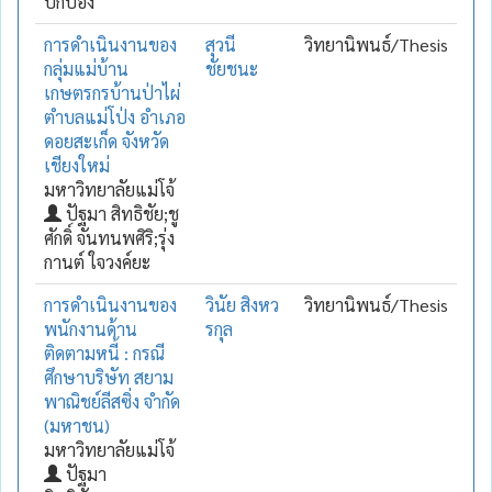
ปกป้อง
การดำเนินงานของ
สุวนี
วิทยานิพนธ์/Thesis
กลุ่มแม่บ้าน
ชัยชนะ
เกษตรกรบ้านป่าไผ่
ตำบลแม่โป่ง อำเภอ
ดอยสะเก็ด จังหวัด
เชียงใหม่
มหาวิทยาลัยแม่โจ้
ปัฐมา สิทธิชัย;ชู
ศักดิ์ จันทนพศิริ;รุ่ง
กานต์ ใจวงค์ยะ
การดำเนินงานของ
วินัย สิงหว
วิทยานิพนธ์/Thesis
พนักงานด้าน
รกุล
ติดตามหนี้ : กรณี
ศึกษาบริษัท สยาม
พาณิชย์ลีสซิ่ง จำกัด
(มหาชน)
มหาวิทยาลัยแม่โจ้
ปัฐมา