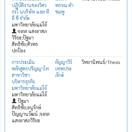
ปฏิบัติงานของวิศว
พรรณ คำ
กรใ นบริษัท แอล ที
ชมพู
อี ซี จำกัด
มหาวิทยาลัยแม่โจ้
จงกล แสงอาสภ
วิริยะ;ปัฐมา
สิทธิชัย;ศิวพร
ปกป้อง
การประเมิน
กัญญาวีร์
วิทยานิพนธ์/Thesis
หลักสูตรปริญญาโท
เทพประ
สาขาวิชา
ภักษ์
บริหารธุรกิจ
มหาวิทยาลัยแม่โจ้
มหาวิทยาลัยแม่โจ้
ปัฐมา
สิทธิชัย;อนุรักษ์
ปัญญานวัฒน์ ;จงกล
แสงอาสภวิริยะ