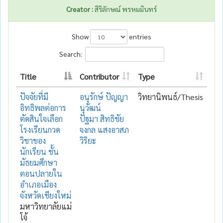
Creator :
สิริลักษณ์ พรหมมินทร์
Show
entries
Search:
Title
Contributor
Type
ปัจจัยที่มี
อนุรักษ์ ปัญญา
วิทยานิพนธ์/Thesis
อิทธิพลต่อการ
นุวัฒน์
ตัดสินใจเลือก
ปัฐมา สิทธิชัย
โรงเรียนกวด
จงกล แสงอาสภ
วิชาของ
วิริยะ
นักเรียน ชั้น
มัธยมศึกษา
ตอนปลายใน
อำเภอเมือง
จังหวัดเชียงใหม่
มหาวิทยาลัยแม่
โจ้