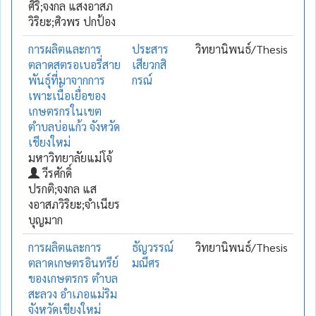
ศิริ;จงกล แสงอาสภ
วิริยะ;ศิวพร ปกป้อง
การผลิตและการ
ประสาร
วิทยานิพนธ์/Thesis
ตลาดสตรอเบอรี่สาย
เสียวกสิ
พันธุ์ที่มาจากการ
กรณ์
เพาะเนื้อเยื่อของ
เกษตรกรในเขต
ตำบลบ่อแก้ว จังหวัด
เชียงใหม่
มหาวิทยาลัยแม่โจ้
วีรศักดิ์
ปรกติ;จงกล แส
งอาสภวิริยะ;จำเนียร
บุญมาก
การผลิตและการ
ธัญวรรณ์
วิทยานิพนธ์/Thesis
ตลาดเกษตรอินทรีย์
มณีศร
ของเกษตรกร ตำบล
สะลวง อำเภอแม่ริม
จังหวัดเชียงใหม่