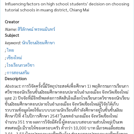
Influencing factors on high school students' decision on choosing
tutorial schools in muang district, Chiang Mai
Creator
Name:
สิริลักษณ์ พรหมมินทร์
Subject
keyword:
นักเรียนมัธยมศึกษา
;
ไทย
;
เชียงใหม่
;
โรงเรียนกวดวิชา
;
การสอนเสริม
Description
Abstract:
การวิจัดครั้งนี้มีวัตถุประสงค์เพื่อศึกษา 1) พฤติกรรมการเรียนกา
ศวิชาของนักเรียนชั้นมัธยมศึกษาตอนปลายในอำเภอเมือง จังหวัดเชียงใหม่
และ 2) ปัจจัยที่มีอิทธิพลต่อการตัดสินใจเลือกโรงเรียนกวดวิชาของนักเรียน
ชั้นมัธยมศึกษาตอนปลายในอำเภอเมือง จังหวัดเชียงใหม่ผู้วิจัยได้เก็บ
รวบรวมข้อมูลโดยใช้แบบบบถามนักเรียนที่กำลังศึกษาอยู่ในชั้นชั้นมัยม
ศึกษาปีที่ 4 ในปีการศึกษา 2547 ในเขตอำเภอเมือง จังหวัดเชียงใหม่
จำนวน 351 ราย ผลการวิจัยมีดังนี้ ผู้ตอบแบบสอบถามส่วนใหญ่เป็นเพ
ศพศหญิง มีรายให้ของครอบครัว ต่ำกว่า 10,000 บาท มีเกรคเฉลี่ยสะสม
3.01 - 3.50 บิดาประกอบอาชีพรับจ้าง ส่วนมารคาประกอบอาชีพค้าขาย