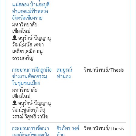
แม่สลอง บ้านจะบูสี
อำเภอแม่ฟ้าหลวง
จังหวัดเชียงราย
มหาวิทยาลัย
เชียงใหม่
อนุรักษ์ ปัญญานุ
วัฒน์;มนัส เตชา
เสถียร;คณิต ธนู
ธรรมเจริญ
กระบวนการฝึกลูกมือ
สมบูรณ์
วิทยานิพนธ์/Thesis
ช่างงานหัตถกรรม
ทำนอง
ในชุมชนเมือง
มหาวิทยาลัย
เชียงใหม่
อนุรักษ์ ปัญญานุ
วัฒน์;ชูเกียรติ ลีสุ
วรรณ์;วิสุทธิ์ วานิช
กระบวนการพัฒนา
จิรภัทร วงศ์
วิทยานิพนธ์/Thesis
เอกลักษณ์ของหญิง
อ้าย