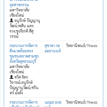
อุตสาหกรรม
มหาวิทยาลัย
เชียงใหม่
อนุรักษ์ ปัญญานุ
วัฒน์;พศิน แตง
จวง;ชูเกียรติ สีสุ
วรรณ์
กระบวนการจัดการ
สุชาดา กะ
วิทยานิพนธ์/Thesis
สิ่งแวดล้อมของ
มะลานนท์
ชุมชนตลาดสามชุก
จังหวัดสุพรรณบุรี
มหาวิทยาลัย
เชียงใหม่
ชวิศ จิตร
วิจารณ์;อนุรักษ์
ปัญญานุวัฒน์;ชริน
ทร์ มั่งคั่ง
กระบวนการจัดการ
นฤมล ลภะ
วิทยานิพนธ์/Thesis