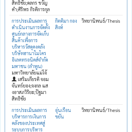
สิทธิชัย;ดลกร ขวัญ
คำ;ศิริพร กิรติการกุล
การประเมินผลการ
กิตติมา กอง
วิทยานิพนธ์/Thesis
ดำเนินงานการจัดตั้ง
สิงห์
ศูนย์กลางการจัดเก็บ
สินค้าเพื่อการ
บริหารวัสดุคงคลัง
บริษัทฮานาไมโคร
อิเลคทรอนิคส์จำกัด
มหาชน (ลำพูน)
มหาวิทยาลัยแม่โจ้
เสริมเกียรติ จอม
จันทร์ยอง;จงกล แส
งอาสภวิริยะ;ปัฐมา
สิทธิชัย
การประเมินผลการ
อุ่นเรือน
วิทยานิพนธ์/Thesis
บริหารการเงินการ
ขยัน
คลังของประเทศสู่
ระบบการบริหาร