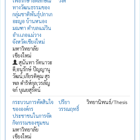
เพื่อรักษาอัตลักษณ์
วงศ์
ทางวัฒนธรรมของ
กลุ่มชาติพันธุ์ปกาเก
อะญอ บ้านหนอง
มณฑา ตำบลแม่วิน
อำเเภอแม่วาง
จังหวัดเชียงใหม่
มหาวิทยาลัย
เชียงใหม่
สุนันทา รัตนาวะ
ดี;อนุรักษ์ ปัญญานุ
วัฒน์;เกียรติคุณ สุร
พล ดำริห์กุล;วรลัญ
จก์ บุณยสุรัตน์
กระบวนการตัดสินใจ
ปรียา
วิทยานิพนธ์/Thesis
ขององค์กร
วรรณฤทธิ์
ประชาชนในการจัด
กิจกรรมของชุมชน
มหาวิทยาลัย
เชียงใหม่