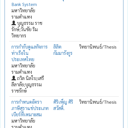
Bank System
มหาวิทยาลัย
รามคำแหง
บุญธรรม ราช
รักษ์;วันชัย ริม
วิทยากร
การกำกับดูแลกิจการ
ลิลิต
วิทยานิพนธ์/Thesis
ท่าเรือใน
กัมมารังกูร
ประเทศไทย
มหาวิทยาลัย
รามคำแหง
ถวิล นิลใบ;เสรี
ลีลาลัย;บุญธรรม
ราชรักษ์
การกำหนดอัตรา
ศิริเพ็ญ ศิริ
วิทยานิพนธ์/Thesis
ภาษีสุราแช่ประเภท
สวัสดิ์.
เบียร์ที่เหมาะสม
มหาวิทยาลัย
รามคำแหง