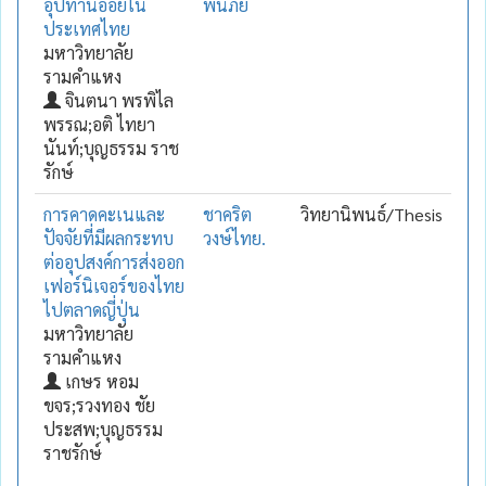
อุปทานอ้อยใน
พ้นภัย
ประเทศไทย
มหาวิทยาลัย
รามคำแหง
จินตนา พรพิไล
พรรณ;อติ ไทยา
นันท์;บุญธรรม ราช
รักษ์
การคาดคะเนและ
ชาคริต
วิทยานิพนธ์/Thesis
ปัจจัยที่มีผลกระทบ
วงษ์ไทย.
ต่ออุปสงค์การส่งออก
เฟอร์นิเจอร์ของไทย
ไปตลาดญี่ปุ่น
มหาวิทยาลัย
รามคำแหง
เกษร หอม
ขจร;รวงทอง ชัย
ประสพ;บุญธรรม
ราชรักษ์