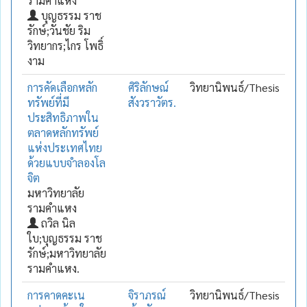
รามคำแหง
บุญธรรม ราช
รักษ์;วันชัย ริม
วิทยากร;ไกร โพธิ์
งาม
การคัดเลือกหลัก
ศิริลักษณ์
วิทยานิพนธ์/Thesis
ทรัพย์ที่มี
สังวราวัตร.
ประสิทธิภาพใน
ตลาดหลักทรัพย์
แห่งประเทศไทย
ด้วยแบบจำลองโล
จิต
มหาวิทยาลัย
รามคำแหง
ถวิล นิล
ใบ;บุญธรรม ราช
รักษ์;มหาวิทยาลัย
รามคำแหง.
การคาดคะเน
จิราภรณ์
วิทยานิพนธ์/Thesis