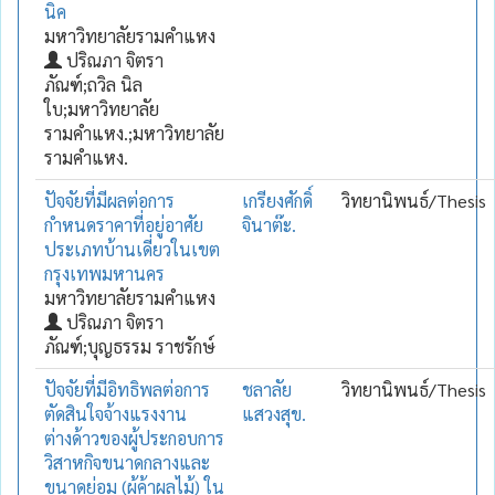
นิค
มหาวิทยาลัยรามคำแหง
ปริณภา จิตรา
ภัณฑ์;ถวิล นิล
ใบ;มหาวิทยาลัย
รามคำแหง.;มหาวิทยาลัย
รามคำแหง.
ปัจจัยที่มีผลต่อการ
เกรียงศักดิ์
วิทยานิพนธ์/Thesis
กำหนดราคาที่อยู่อาศัย
จินาต๊ะ.
ประเภทบ้านเดี่ยวในเขต
กรุงเทพมหานคร
มหาวิทยาลัยรามคำแหง
ปริณภา จิตรา
ภัณฑ์;บุญธรรม ราชรักษ์
ปัจจัยที่มีอิทธิพลต่อการ
ชลาลัย
วิทยานิพนธ์/Thesis
ตัดสินใจจ้างแรงงาน
แสวงสุข.
ต่างด้าวของผู้ประกอบการ
วิสาหกิจขนาดกลางและ
ขนาดย่อม (ผู้ค้าผลไม้) ใน