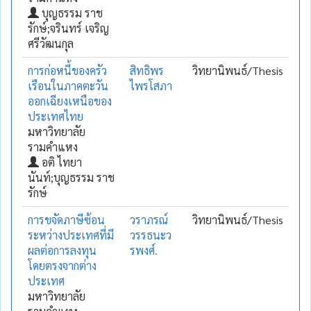
บุญธรรม ราช
รักษ์;จรินทร์ เจริญ
ศรีวัฒนกุล
การก่อหนี้ของครัว
สิทธิพร
วิทยานิพนธ์/Thesis
เรือนในภาคตะวัน
ไพรโสภา
ออกเฉียงเหนือของ
ประเทศไทย
มหาวิทยาลัย
รามคำแหง
อติ ไทยา
นันท์;บุญธรรม ราช
รักษ์
การขจัดภาษีซ้อน
วราภรณ์
วิทยานิพนธ์/Thesis
ระหว่างประเทศที่มี
วรรธนะว
ผลต่อการลงทุน
รพงศ์.
โดยตรงจากต่าง
ประเทศ
มหาวิทยาลัย