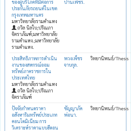
ของผู้บริโภคที่มีต่อการ
ปานเพ็ชร.
ประกันภัยรถยนต์ในเขต
กรุงเทพมหานคร
มหาวิทยาลัยรามคำแหง
ถวิล นิลใบ;ปริณภา
จิตราภัณฑ์;มหาวิทยาลัย
รามคำแหง.;มหาวิทยาลัย
รามคำแหง.
ประสิทธิภาพการดำเนิน
พวงเพ็ชร
วิทยานิพนธ์/Thesis
งานของสหกรณ์ออม
จาบกุล.
ทรัพย์ภาคราชการใน
ประเทศไทย
มหาวิทยาลัยรามคำแหง
ถวิล นิลใบ;ปริณภา
จิตราภัณฑ์
ปัจจัยกำหนดราคา
ชัญญาภัค
วิทยานิพนธ์/Thesis
อสังหาริมทรัพย์ประเภท
พ่อนา.
คอนโดมิเนียม การ
วิเคราะห์ราคาแบบฮีดอน