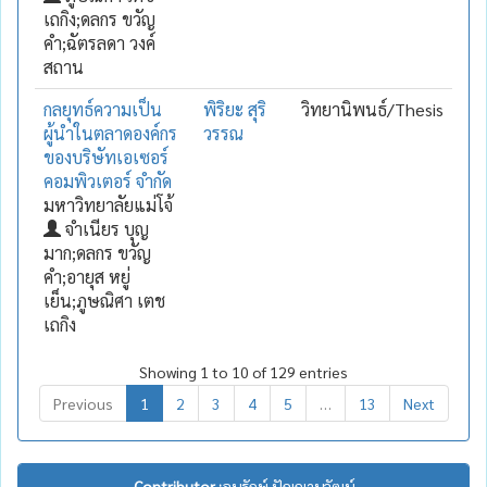
เถกิง;ดลกร ขวัญ
คำ;ฉัตรลดา วงค์
สถาน
กลยุทธ์ความเป็น
พิริยะ สุริ
วิทยานิพนธ์/Thesis
ผู้นำในตลาดองค์กร
วรรณ
ของบริษัทเอเซอร์
คอมพิวเตอร์ จำกัด
มหาวิทยาลัยแม่โจ้
จำเนียร บุญ
มาก;ดลกร ขวัญ
คำ;อายุส หยู่
เย็น;ภูษณิศา เตช
เถกิง
Showing 1 to 10 of 129 entries
Previous
1
2
3
4
5
…
13
Next
Contributor :
อนุรักษ์ ปัญญานุวัฒน์