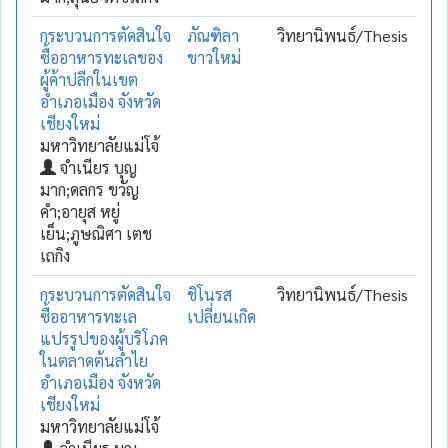
กระบวนการตัดสินใจ
ภัณฑิลา
วิทยานิพนธ์/Thesis
ซื้ออาหารทะเลของ
ขาวใหม่
ผู้ค้าปลีกในเขต
อำเภอเมือง จังหวัด
เชียงใหม่
มหาวิทยาลัยแม่โจ้
จำเนียร บุญ
มาก;ดลกร ขวัญ
คำ;อายุส หยู่
เย็น;ภูษณิศา เตช
เถกิง
กระบวนการตัดสินใจ
ชิโนรส
วิทยานิพนธ์/Thesis
ซื้ออาหารทะเล
เปลี่ยนเกิด
แปรรูปของผู้บริโภค
ในตลาดต้นลำไย
อำเภอเมือง จังหวัด
เชียงใหม่
มหาวิทยาลัยแม่โจ้