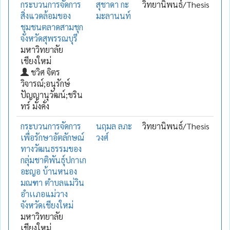
กระบวนการจัดการ
สุชาดา กะ
วิทยานิพนธ์/Thesis
สิ่งแวดล้อมของ
มะลานนท์
ชุมชนตลาดสามชุก
จังหวัดสุพรรณบุรี
มหาวิทยาลัย
เชียงใหม่
ชวิศ จิตร
วิจารณ์;อนุรักษ์
ปัญญานุวัฒน์;ชริน
ทร์ มั่งคั่ง
กระบวนการจัดการ
นฤมล ลภะ
วิทยานิพนธ์/Thesis
เพื่อรักษาอัตลักษณ์
วงศ์
ทางวัฒนธรรมของ
กลุ่มชาติพันธุ์ปกาเก
อะญอ บ้านหนอง
มณฑา ตำบลแม่วิน
อำเเภอแม่วาง
จังหวัดเชียงใหม่
มหาวิทยาลัย
เชียงใหม่