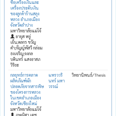
ซื้อเครื่องเงินและ
เครื่องประดับเงิน
ของลูกค้าร้านสลุง
หลวง อำเภอเมือง
จังหวัดลำปาง
มหาวิทยาลัยแม่โจ้
อายุส หยู่
เย็น;ดลกร ขวัญ
คำ;กัญญ์พัสวี กล่อม
ธงเจริญ;จงกล
บดินทร์ แสงอาสภ
วิริยะ
กลยุทธ์การตลาด
แพรววริ
วิทยานิพนธ์/Thesis
ผลิตภัณฑ์ผัก
นทร์ มหา
ปลอดภัยจากสารพิษ
วรรณ์
ของโครงการหลวง
ในเขตอำเภอเมือง
จังหวัดเชียงใหม่
มหาวิทยาลัยแม่โจ้
ภูษณิศา เตช