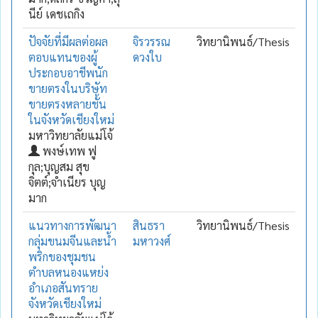
นีย์ เดชเถกิง
ปัจจัยที่มีผลต่อผล
จิรวรรณ
วิทยานิพนธ์/Thesis
ตอบแทนของผู้
ดวงใบ
ประกอบอาชีพนัก
ขายตรงในบริษัท
ขายตรงหลายชั้น
ในจังหวัดเชียงใหม่
มหาวิทยาลัยแม่โจ้
พงษ์เทพ ฟู
กุล;บุญสม สุข
จิตต์;จำเนียร บุญ
มาก
แนวทางการพัฒนา
สินธรา
วิทยานิพนธ์/Thesis
กลุ่มขนมจีนและน้ำ
มหาวงศ์
พริกของชุมชน
ตำบลหนองแหย่ง
อำเภอสันทราย
จังหวัดเชียงใหม่