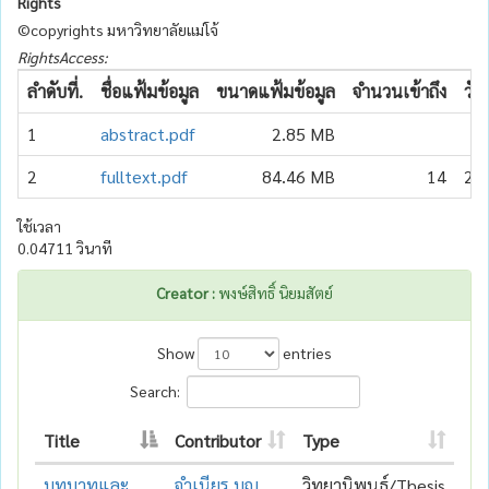
Rights
©copyrights มหาวิทยาลัยแม่โจ้
RightsAccess:
ลำดับที่.
ชื่อแฟ้มข้อมูล
ขนาดแฟ้มข้อมูล
จำนวนเข้าถึง
วัน
1
abstract.pdf
2.85 MB
2
fulltext.pdf
84.46 MB
14
20
ใช้เวลา
0.04711 วินาที
Creator :
พงษ์สิทธิ์ นิยมสัตย์
Show
entries
Search:
Title
Contributor
Type
บทบาทและ
จำเนียร บุญ
วิทยานิพนธ์/Thesis