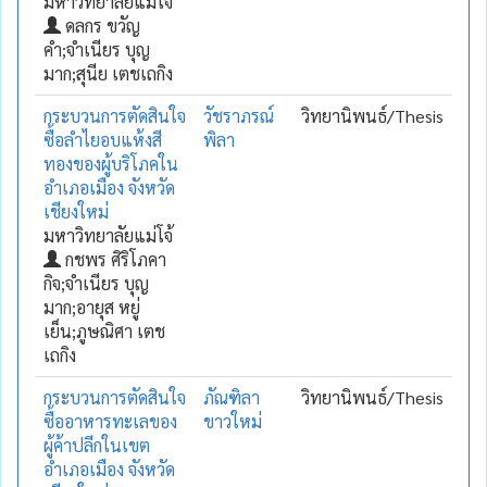
มหาวิทยาลัยแม่โจ้
ดลกร ขวัญ
คำ;จำเนียร บุญ
มาก;สุนีย เตชเถกิง
กระบวนการตัดสินใจ
วัชราภรณ์
วิทยานิพนธ์/Thesis
ซื้อลำไยอบแห้งสี
พิลา
ทองของผู้บริโภคใน
อำเภอเมือง จังหวัด
เชียงใหม่
มหาวิทยาลัยแม่โจ้
กชพร ศิริโภคา
กิจ;จำเนียร บุญ
มาก;อายุส หยู่
เย็น;ภูษณิศา เตช
เถกิง
กระบวนการตัดสินใจ
ภัณฑิลา
วิทยานิพนธ์/Thesis
ซื้ออาหารทะเลของ
ขาวใหม่
ผู้ค้าปลีกในเขต
อำเภอเมือง จังหวัด