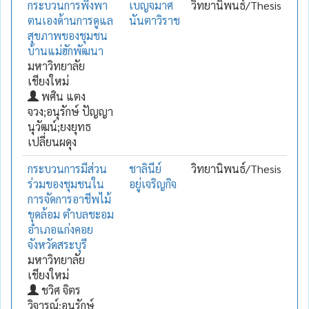
กระบวนการพึ่งพา
เบญจมาศ
วิทยานิพนธ์/Thesis
ตนเองด้านการดูแล
นันตาวิราช
สุขภาพของชุมชน
บ้านแม่ฮักพัฒนา
มหาวิทยาลัย
เชียงใหม่
พศิน แตง
จวง;อนุรักษ์ ปัญญา
นุวัฒน์;ยงยุทธ
เปลี่ยนผดุง
กระบวนการมีส่วน
ชาลินีย์
วิทยานิพนธ์/Thesis
ร่วมของชุมชนใน
อยู่เจริญกิจ
การจัดการอาชีพไม้
ขุดล้อม ตำบลชะอม
อำเภอแก่งคอย
จังหวัดสระบุรี
มหาวิทยาลัย
เชียงใหม่
ชวิศ จิตร
วิจารณ์;อนุรักษ์