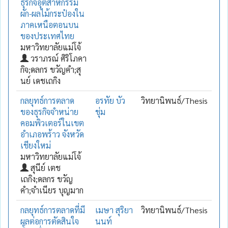
ธุรกิจอุตสาหกรรม
ผัก-ผลไม้กระป๋องใน
ภาคเหนือตอนบน
ของประเทศไทย
มหาวิทยาลัยแม่โจ้
วราภรณ์ ศิริโภคา
กิจ;ดลกร ขวัญคำ;สุ
นย์ เดชเถกิง
กลยุทธ์การตลาด
อรทัย บัว
วิทยานิพนธ์/Thesis
ของธุรกิจจำหน่าย
ชุ่ม
คอมพิวเตอร์ในเขต
อำเภอพร้าว จังหวัด
เชียงใหม่
มหาวิทยาลัยแม่โจ้
สุนีย์ เตช
เถกิง;ดลกร ขวัญ
คำ;จำเนียร บุญมาก
กลยุทธ์การตลาดที่มี
เมษา สุริยา
วิทยานิพนธ์/Thesis
ผลต่อการตัดสินใจ
นนท์