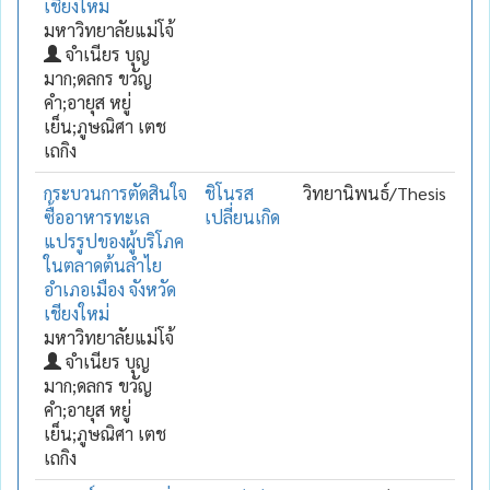
เชียงใหม่
มหาวิทยาลัยแม่โจ้
จำเนียร บุญ
มาก;ดลกร ขวัญ
คำ;อายุส หยู่
เย็น;ภูษณิศา เตช
เถกิง
กระบวนการตัดสินใจ
ชิโนรส
วิทยานิพนธ์/Thesis
ซื้ออาหารทะเล
เปลี่ยนเกิด
แปรรูปของผู้บริโภค
ในตลาดต้นลำไย
อำเภอเมือง จังหวัด
เชียงใหม่
มหาวิทยาลัยแม่โจ้
จำเนียร บุญ
มาก;ดลกร ขวัญ
คำ;อายุส หยู่
เย็น;ภูษณิศา เตช
เถกิง