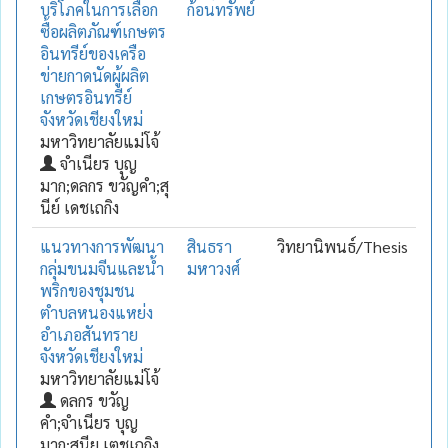
บริโภคในการเลือก
ก้อนทรัพย์
ซื้อผลิตภัณฑ์เกษตร
อินทรีย์ของเครือ
ข่ายกาดนัดผู้ผลิต
เกษตรอินทรีย์
จังหวัดเชียงใหม่
มหาวิทยาลัยแม่โจ้
จำเนียร บุญ
มาก;ดลกร ขวัญคำ;สุ
นีย์ เดชเถกิง
แนวทางการพัฒนา
สินธรา
วิทยานิพนธ์/Thesis
กลุ่มขนมจีนและน้ำ
มหาวงศ์
พริกของชุมชน
ตำบลหนองแหย่ง
อำเภอสันทราย
จังหวัดเชียงใหม่
มหาวิทยาลัยแม่โจ้
ดลกร ขวัญ
คำ;จำเนียร บุญ
มาก;สุนีย เตชเถกิง