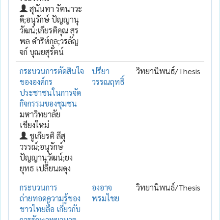
สุนันทา รัตนาวะ
ดี;อนุรักษ์ ปัญญานุ
วัฒน์;เกียรติคุณ สุร
พล ดำริห์กุล;วรลัญ
จก์ บุณยสุรัตน์
กระบวนการตัดสินใจ
ปรียา
วิทยานิพนธ์/Thesis
ขององค์กร
วรรณฤทธิ์
ประชาชนในการจัด
กิจกรรมของชุมชน
มหาวิทยาลัย
เชียงใหม่
ชูเกียรติ ลีสุ
วรรณ์;อนุรักษ์
ปัญญานุวัฒน์;ยง
ยุทธ เปลี่ยนผดุง
กระบวนการ
องอาจ
วิทยานิพนธ์/Thesis
ถ่ายทอดความรู้ของ
พรมไชย
ชาวไทยลื้อ เกี่ยวกับ
การรักษาพยาบาล