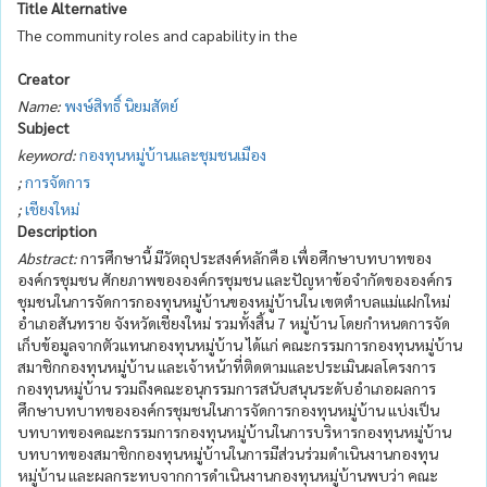
Title Alternative
The community roles and capability in the
Creator
Name:
พงษ์สิทธิ์ นิยมสัตย์
Subject
keyword:
กองทุนหมู่บ้านและชุมชนเมือง
;
การจัดการ
;
เชียงใหม่
Description
Abstract:
การศึกษานี้ มีวัตถุประสงค์หลักคือ เพื่อศึกษาบทบาทของ
องค์กรชุมชน ศักยภาพขององค์กรชุมชน และปัญหาข้อจำกัดขององค์กร
ชุมชนในการจัดการกองทุนหมู่บ้านของหมู่บ้านใน เขตตำบลแม่แฝกใหม่
อำเภอสันทราย จังหวัดเชียงใหม่ รวมทั้งสิ้น 7 หมู่บ้าน โดยกำหนดการจัด
เก็บข้อมูลจากตัวแทนกองทุนหมู่บ้าน ได้แก่ คณะกรรมการกองทุนหมู่บ้าน
สมาชิกกองทุนหมู่บ้าน และเจ้าหน้าที่ติดตามและประเมินผลโครงการ
กองทุนหมู่บ้าน รวมถึงคณะอนุกรรมการสนับสนุนระดับอำเภอผลการ
ศึกษาบทบาทขององค์กรชุมชนในการจัดการกองทุนหมู่บ้าน แบ่งเป็น
บทบาทของคณะกรรมการกองทุนหมู่บ้านในการบริหารกองทุนหมู่บ้าน
บทบาทของสมาชิกกองทุนหมู่บ้านในการมีส่วนร่วมดำเนินงานกองทุน
หมู่บ้าน และผลกระทบจากการดำเนินงานกองทุนหมู่บ้านพบว่า คณะ