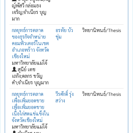
ญ์พัสวี กล่อมธง
เจริญ;จำเนียร บุญ
มาก
กลยุทธ์การตลาด
อรทัย บัว
วิทยานิพนธ์/Thesis
ของธุรกิจจำหน่าย
ชุ่ม
คอมพิวเตอร์ในเขต
อำเภอพร้าว จังหวัด
เชียงใหม่
มหาวิทยาลัยแม่โจ้
สุนีย์ เตช
เถกิง;ดลกร ขวัญ
คำ;จำเนียร บุญมาก
กลยุทธ์การตลาด
วีรศักดิ์ รุ่ง
วิทยานิพนธ์/Thesis
เพื่อเพิ่มยอดขาย
สว่าง
เพื่อเพิ่มยอดขาย
เนื้อไก่สดแช่แข็งใน
จังหวัดเชียงใหม่
มหาวิทยาลัยแม่โจ้