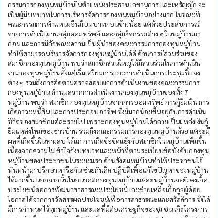
กรรมการกองทุนหมู่บ้านในตำแหน่งประธาน เลขานุการ และเหรัญญิก จะ
เป็นผู้มีบทบาทในการบริหารจัดการกองทุนหมู่บ้านอย่างมาก ในขณะที่
คณะกรรมการตำแหน่งอื่นมีบทบาทก่อนข้างน้อย แต่ด้วยประสบการณ์
จากการดำเนินงานกลุ่มออมทรัพย์ และกลุ่มกิจกรรมต่าง ๆ ในหมู่บ้านมา
ก่อน และการมีลักษณะความเป็นผู้นำของคณะกรรมการกองทุนหมู่บ้าน
ทำให้สามารถบริหารจัดการกองทุนหมู่บ้านได้ดี ด้านการมีส่วนร่วมของ
สมาชิกกองทุนหมู่บ้าน พบว่าสมาชิกส่วนใหญ่ได้มีส่วนร่วมในการดำเนิน
งานกองทุนหมู่บ้านตั้งแต่เริ่มเตรียมการและการดำเนินการประชุมชี้แจง
ต่าง ๆ รวมถึงการติดตามตรวจสอบผลการดำเนินงานของคณะกรรมการ
กองทุนหมู่บ้าน ค้านผลจากการดำเนินงานกองทุนหมู่บ้านของทั้ง 7
หมู่บ้าน พบว่า สมาชิก กองทุนหมู่บ้านจากการออมทรัพย์ การกู้ยืมเงิน การ
เกิดภาวะหนี้สิน และการประกอบอาชีพ ซึ่งมีมากน้อยขึ้นอยู่กับการดำเนิน
ชีวิตของสมาชิกแต่ละรายไป เพราะกองทุนหมู่บ้านได้กลายเป็นแหล่งเงินกู้
ยืมแหล่งใหม่ของชาวบ้าน รวมถึงคณะกรรมการกองทุนหมู่บ้านด้วย แต่จะมี
ผลที่เกิดขึ้นในทางลบ ได้แก่ การเกิดข้อขัดแย้งกับสมาชิกในหมู่บ้านเพิ่มขึ้น
เนื่องจากความไม่เข้าใจถึงบทบาทและหน้าที่ตามระเบียบข้อบังคับกองทุน
หมู่บ้านของประชาชนในระยะแรก ด้านสังคมหมู่บ้านทำให้ประชาชนได้
หันหน้ามาปรึกษาหารือกัน ช่วยกันคิด ปฏิบัติเพื่อแก้ไขปัญหาของหมู่บ้าน
ได้มากขึ้น นอกจากนั้นในอนาคตกองทุนหมู่บ้านแต่ละหมู่บ้านจะยังคงเอื้อ
ประโยชน์ต่อการพัฒนาสาธารณะประโยชน์และช่วยเหลือเกื้อกูลผู้ด้อย
โอกาสได้จากการจัดสรรผลประโซชน์เพื่อการสาธารณะและสวัสดิการ ซึ่งได้
มีการกำหนดไว้ทุกหมู่บ้าน และผลที่มีต่อเศรษฐกิจของชุมชน เกิดโครงการ