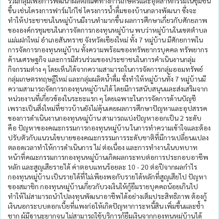
รวมกลุ่มเพื่อการพัฒนาผลิตภัณฑ์ทางการเกษตรและอุตสาหกรรมในชุมชน
ขึ้น เช่นโครงการฟาร์มไก่ไข่ โครงการน้ำดื่มของบ้านกลางพัฒนา ซึ่งจะ
ทำให้ประชาชนในหมู่บ้านมีงานทำมากขึ้น ผลการศึกษาเกี่ยวกับศักยภาพ
ขององค์กรชุมชนในการจัดการกองทุนหมู่บ้าน พบว่าหมู่บ้านในเขตตำบล
แม่แฝกใหม่ อำเภอสันทราช จังหวัดเชียงใหม่ ทั้ง 7 หมู่บ้าน มีศักยกาพใน
การจัดการกองทุนหมู่บ้าน ทั้งความพร้อมของทรัพยากรบุคคล ทรัพยากร
ค้านเศรษฐกิจ และการมีส่วนร่วมของประชาชนในการคำเนินงานกลุ่ม
กิจกรรมต่าง ๆ โดยเห็นได้จากความสามารถในการจัดการกลุ่มออมทรัพย์
กลุ่มเกษตรทฤษฎีใหม่ และกลุ่มผลิตน้ำดื่ม ซึ่งทำให้หมู่บ้านทั้ง 7 หมู่บ้านมี
ความสามารถจัดการกองทุนหมู่บ้านได้ โดยมีการสนับสนุนและส่งเสริมจาก
หน่วยงานที่เกี่ยวข้องในระยะแรก ๆ โดยเฉพาะในการจัดการด้านบัญชี
เพราะเป็นสิ่งใหม่ที่ชาวบ้านยังไม่คุ้นเคยผลการศึกษาปัญหาและอุปสรรค
ของการดำเนินงานกองทุนหมู่บ้าน สามารถแบ่งปัญหาออกเป็น 2 ระดับ
คือ ปัญหาของคณะกรรมการกองทุนหมู่บ้าน ในการทำความเข้าใจและต้อง
ปรับตัวกับแนวนโขบายของคณะกรรรมการระดับชาติที่มีการเปลี่ยนแปลง
ตลอดเวลาทำให้การดำเนินการ ไม่ ต่อเนื่อง และการทำงานในบทบาท
หน้าที่คณะกรรมการกองทุนหมู่บ้านเกิดผลกระทบต่อการประกอบอาชีพ
หลัก และสูญเสียรายได้ ค่าตอบแทนร้อยละ 10 - 20 ต่อปีจากผลกำไร
กองทุนหมู่บ้าน เป็นรายได้ที่ไม่เพียงพอกับรายได้หลักที่สูญเสียไป ปัญหา
ของสมาชิก กองทุนหมู่บ้านเกี่ยวกับวงเงินให้กู้ยืมรายบุคคถน้อยเกินไป
ทำให้ไม่สามารถนำไปลงทุนพัฒนาอาชีพได้อย่างเต็มประสิทธิภาพ ต้องกู้
เงินนอกระบบดอกเบี้ยที่แพงก่อให้เกิดปัญหาการะหนี้สิน เพิ่มขึ้นและช้ำ
ชาก ผู้มีฐานะยากจน ไม่สามารถใช้บริการกู้ยืมเงินจากกองทุนหมู่บ้านได้