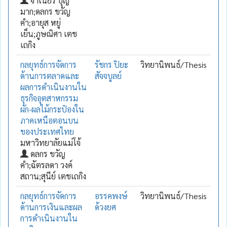
จำเนียร บุญ
มาก;ดลกร ขวัญ
คำ;อายุส หยู่
เย็น;ภูษณิศา เตช
เถกิง
กลยุทธ์การจัดการ
รัชกร ปิยะ
วิทยานิพนธ์/Thesis
ด้านการตลาดและ
สัจจบูลย์
ผลการดำเนินงานใน
ธุรกิจอุตสาหกรรม
ผัก-ผลไม้กระป๋องใน
ภาคเหนือตอนบน
ของประเทศไทย
มหาวิทยาลัยแม่โจ้
ดลกร ขวัญ
คำ;ฉัตรลดา วงค์
สถาน;สุนีย์ เตชเถกิง
กลยุทธ์การจัดการ
อรรคพงษ์
วิทยานิพนธ์/Thesis
ด้านการเงินและผล
ด้วงยศ
การดำเนินงานใน