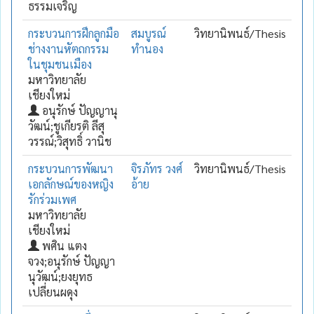
ธรรมเจริญ
กระบวนการฝึกลูกมือ
สมบูรณ์
วิทยานิพนธ์/Thesis
ช่างงานหัตถกรรม
ทำนอง
ในชุมชนเมือง
มหาวิทยาลัย
เชียงใหม่
อนุรักษ์ ปัญญานุ
วัฒน์;ชูเกียรติ ลีสุ
วรรณ์;วิสุทธิ์ วานิช
กระบวนการพัฒนา
จิรภัทร วงศ์
วิทยานิพนธ์/Thesis
เอกลักษณ์ของหญิง
อ้าย
รักร่วมเพศ
มหาวิทยาลัย
เชียงใหม่
พศิน แตง
จวง;อนุรักษ์ ปัญญา
นุวัฒน์;ยงยุทธ
เปลี่ยนผดุง