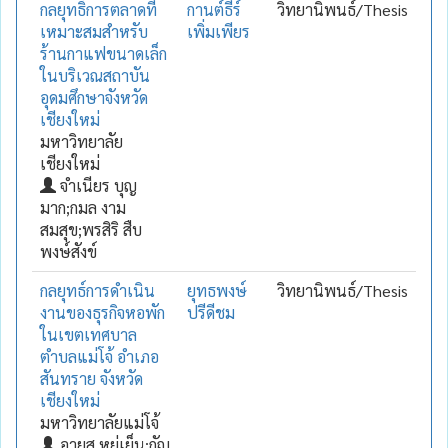
กลยุทธิ์การตลาดที่
กานต์ธีร์
วิทยานิพนธ์/Thesis
เหมาะสมสำหรับ
เพิ่มเพียร
ร้านกาแฟขนาดเล็ก
ในบริเวณสถาบัน
อุดมศึกษาจังหวัด
เชียงใหม่
มหาวิทยาลัย
เชียงใหม่
จำเนียร บุญ
มาก;กมล งาม
สมสุข;พรสิริ สืบ
พงษ์สังข์
กลยุทธ์การดำเนิน
ยุทธพงษ์
วิทยานิพนธ์/Thesis
งานของธุรกิจหอพัก
ปรีดีชม
ในเขตเทศบาล
ตำบลแม่โจ้ อำเภอ
สันทราย จังหวัด
เชียงใหม่
มหาวิทยาลัยแม่โจ้
อายุส หยู่เย็น;กัญ