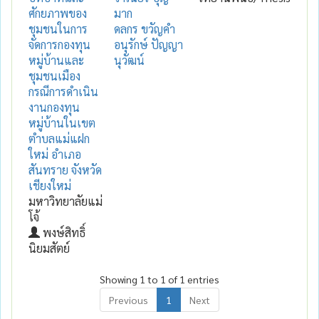
ศักยภาพของ
มาก
ชุมชนในการ
ดลกร ขวัญคำ
จัดการกองทุน
อนุรักษ์ ปัญญา
หมู่บ้านและ
นุวัฒน์
ชุมชนเมือง
กรณีการดำเนิน
งานกองทุน
หมู่บ้านในเขต
ตำบลแม่แฝก
ใหม่ อำเภอ
สันทราย จังหวัด
เชียงใหม่
มหาวิทยาลัยแม่
โจ้
พงษ์สิทธิ์
นิยมสัตย์
Showing 1 to 1 of 1 entries
Previous
1
Next