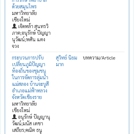
ด้วยสมุนไพร
มหาวิทยาลัย
เชียงใหม่
เจิดหล้า สุนทรวิ
ภาต;อนุรักษ์ ปัญญา
นุวัฒน์;พศิน แตง
จวง
กระบวนการปรับ
สุวิทย์ นิยม
บทความ/Article
เปลี่ยนภูมิปัญญา
มาก
ท้องถิ่นของชุมชน
ในการจัดการลุ่มน้ำ
แม่สลอง บ้านจะบูสี
อำเภอแม่ฟ้าหลวง
จังหวัดเชียงราย
มหาวิทยาลัย
เชียงใหม่
อนุรักษ์ ปัญญานุ
วัฒน์;มนัส เตชา
เสถียร;คณิต ธนู