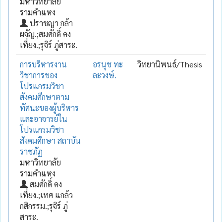
มหาวิทยาลัย
รามคำแหง
ปราชญา กล้า
ผจัญ.;สมศักดิ์ คง
เที่ยง.;รุจิร์ ภู่สาระ.
การบริหารงาน
อรนุช ทะ
วิทยานิพนธ์/Thesis
วิชาการของ
ละวงษ์.
โปรแกรมวิชา
สังคมศึกษาตาม
ทัศนะของผู้บริหาร
และอาจารย์ใน
โปรแกรมวิชา
สังคมศึกษา สถาบัน
ราชภัฏ
มหาวิทยาลัย
รามคำแหง
สมศักดิ์ คง
เที่ยง.;เทศ แกล้ว
กสิกรรม.;รุจิร์ ภู่
สาระ.