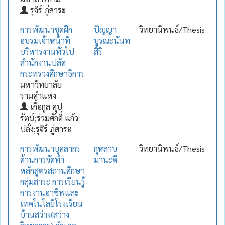
รุจิร์ ภู่สาระ
การพัฒนาชุดฝึก
ปัญญา
วิทยานิพนธ์/Thesis
อบรมเจ้าหน้าที่
บูรณะนันท
บริหารงานทั่วไป
สิริ
สำนักงานปลัด
กระทรวงศึกษาธิการ
มหาวิทยาลัย
รามคำแหง
เกื้อกูล คุป
รัตน์;ร่วมศักดิ์ แก้ว
ปลั่ง;รุจิร์ ภู่สาระ
การพัฒนาบุคลากร
กุหลาบ
วิทยานิพนธ์/Thesis
ด้านการจัดทำ
มานะดี
หลักสูตรสถานศึกษา
กลุ่มสาระ การเรียนรู้
การงานอาชีพและ
เทคโนโลยีโรงเรียน
บ้านสว่าง(สว่าง