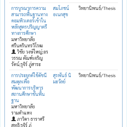
การบูรณาการความ
สมโภชน์
วิทยานิพนธ์/Thesis
สามารถพื้นฐานทาง
อเนกสุข
คอมพิวเตอร์เข้าใน
หลักสูตรปริญญาตรี
ทางการศึกษา
มหาวิทยาลัย
ศรีนครินทรวิโรฒ
วิชัย วงษ์ใหญ่;อร
วรรณ ตัณฑ์เจริญ
รัตน์;รุจิร์ ภู่สาระ
การประยุกต์ใช้ดัชนี
สุรพันธ์ นิ
วิทยานิพนธ์/Thesis
สมดุลเพื่อ
มะวัลย์
พัฒนาการบริหาร
สถานศึกษาขั้นพื้น
ฐาน
มหาวิทยาลัย
รามคำแหง
ภาวิดา ธาราศรี
สุทธิ;รุจิร์ ภู่